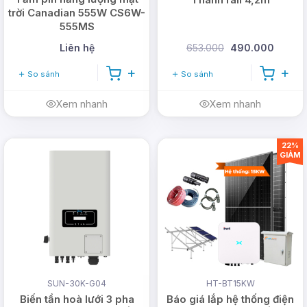
trời Canadian 555W CS6W-
555MS
Liên hệ
653.000
490.000
So sánh
So sánh
Xem nhanh
Xem nhanh
22%
GIẢM
SUN-30K-G04
HT-BT15KW
Biến tần hoà lưới 3 pha
Báo giá lắp hệ thống điện