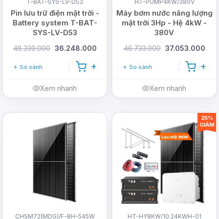
T-BAT-SYS-LV-D53
HT-PUMP4KW/380V
Pin lưu trữ điện mặt trời -
Máy bơm nước năng lượng
Battery system T-BAT-
mặt trời 3Hp - Hệ 4kW -
SYS-LV-D53
380V
48.330.000
36.248.000
46.733.000
37.053.000
So sánh
So sánh
Xem nhanh
Xem nhanh
25%
GIẢM
CHSM72(MDG)/F-BH-545W
HT-HY8KW/10.24KWH-01