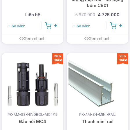
bơm CB01
Liên hệ
5.670.000
4.725.000
So sánh
So sánh
Xem nhanh
Xem nhanh
26%
25%
GIẢM
GIẢM
PK-AM-S3-NINGBOL-MC4/15
PK-AM-S4-MINI-RAIL
Đầu nối MC4
Thanh mini rail