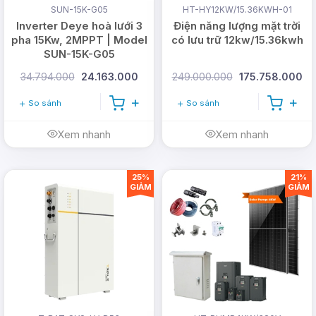
SUN-15K-G05
HT-HY12KW/15.36KWH-01
Inverter Deye hoà lưới 3
Điện năng lượng mặt trời
pha 15Kw, 2MPPT | Model
có lưu trữ 12kw/15.36kwh
SUN-15K-G05
34.794.000
24.163.000
249.000.000
175.758.000
So sánh
So sánh
Xem nhanh
Xem nhanh
25%
21%
GIẢM
GIẢM