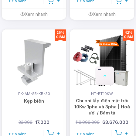
So sánh
So sánh
Xem nhanh
Xem nhanh
26%
42%
GIẢM
GIẢM
PK-AM-S5-KB-30
HT-BT10KW
Chi phí lắp điện mặt trời
Kẹp biên
10Kw 1pha và 3pha | Hoà
lưới / Bám tải
23.000
17.000
110.000.000
63.676.000
So sánh
So sánh