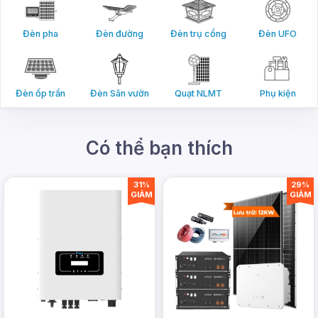
TP Hồ Chí Minh
Đèn pha
Đèn đường
Đèn trụ cổng
Đèn UFO
Hotline:
0978.126.123
- CSKH/Bảo hành:
1900.099901
- Doanh nghiệp:
(028)
999.99.123
Đèn ốp trần
Đèn Sân vườn
Quạt NLMT
Phụ kiện
Email:
vn@dmtsolar.com
-
cskh@dmtsolar.com
Có thể bạn thích
Web: www.dmtsolar.com -
www.dmtsolar.vn
31%
29%
GIẢM
GIẢM