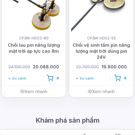
Sản phẩm nguồn gốc xuất xứ rõ ràng
CP/BK-HD03-80
CP/BK-HD02-55
Chổi lau pin năng lượng
Chổi vệ sinh tấm pin năng
Bảo hành 2 - 3 năm, đổi trả trong 12 tháng đầu
mặt trời áp lực cao 8m
lượng mặt trời dùng pin
Luôn được kiểm tra chất lượng trước khi bàn
24V
giao
24.106.000
20.088.000
23.760.000
19.800.000
Công ty nhập khẩu trực tiếp tại nhà máy
So sánh
So sánh
Xem nhanh
Xem nhanh
CÔNG TY TNHH DMT SOLAR VIỆT NAM
Văn phòng: 365A đường Tô Ngọc Vân,
Phường Thới An, TP Hồ Chí Minh (
Xem bản
Khám phá sản phẩm
đồ
)
Trụ sở: 26/1B Ấp Nam Lân, Xã Bà Điểm,