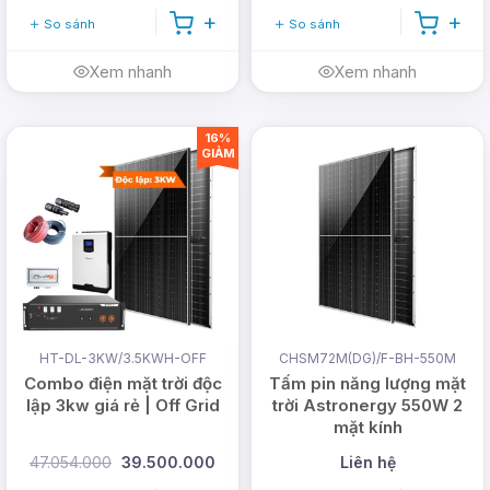
So sánh
So sánh
Xem nhanh
Xem nhanh
16%
GIẢM
HT-DL-3KW/3.5KWH-OFF
CHSM72M(DG)/F-BH-550M
Combo điện mặt trời độc
Tấm pin năng lượng mặt
lập 3kw giá rẻ | Off Grid
trời Astronergy 550W 2
mặt kính
47.054.000
39.500.000
Liên hệ