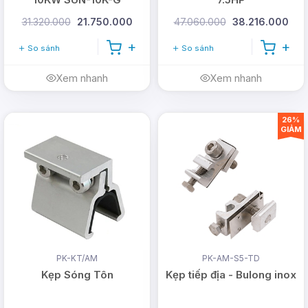
31.320.000
21.750.000
47.060.000
38.216.000
So sánh
So sánh
Xem nhanh
Xem nhanh
26%
GIẢM
PK-KT/AM
PK-AM-S5-TD
Kẹp Sóng Tôn
Kẹp tiếp địa - Bulong inox