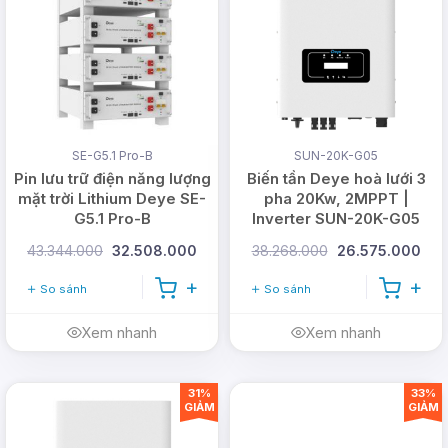
SE-G5.1 Pro-B
SUN-20K-G05
Pin lưu trữ điện năng lượng
Biến tần Deye hoà lưới 3
mặt trời Lithium Deye SE-
pha 20Kw, 2MPPT |
G5.1 Pro-B
Inverter SUN-20K-G05
43.344.000
32.508.000
38.268.000
26.575.000
So sánh
So sánh
Xem nhanh
Xem nhanh
31%
33%
GIẢM
GIẢM