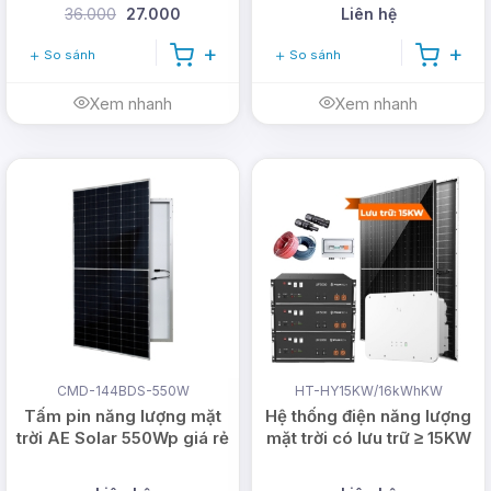
36.000
27.000
Liên hệ
So sánh
So sánh
Xem nhanh
Xem nhanh
CMD-144BDS-550W
HT-HY15KW/16kWhKW
Tấm pin năng lượng mặt
Hệ thống điện năng lượng
trời AE Solar 550Wp giá rẻ
mặt trời có lưu trữ ≥ 15KW