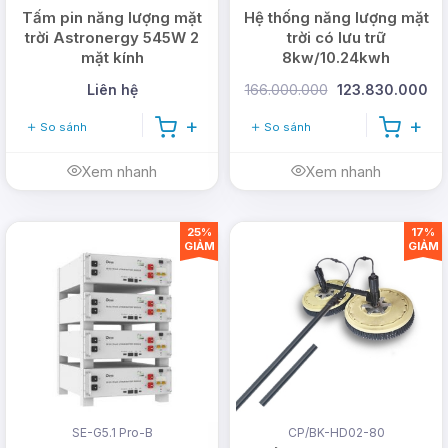
Tấm pin năng lượng mặt
Hệ thống năng lượng mặt
trời Astronergy 545W 2
trời có lưu trữ
mặt kính
8kw/10.24kwh
Liên hệ
166.000.000
123.830.000
So sánh
So sánh
Xem nhanh
Xem nhanh
25%
17%
GIẢM
GIẢM
SE-G5.1 Pro-B
CP/BK-HD02-80