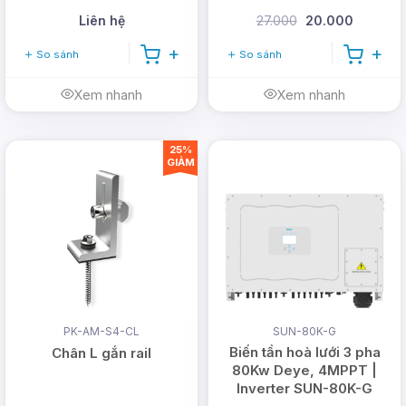
Liên hệ
27.000
20.000
So sánh
So sánh
Xem nhanh
Xem nhanh
25%
GIẢM
PK-AM-S4-CL
SUN-80K-G
Biến tần hoà lưới 3 pha
Chân L gắn rail
80Kw Deye, 4MPPT |
Inverter SUN-80K-G