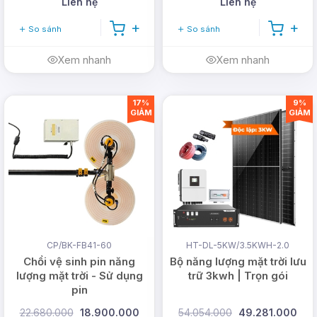
Liên hệ
Liên hệ
So sánh
So sánh
Xem nhanh
Xem nhanh
17%
9%
GIẢM
GIẢM
CP/BK-FB41-60
HT-DL-5KW/3.5KWH-2.0
Chổi vệ sinh pin năng
Bộ năng lượng mặt trời lưu
lượng mặt trời - Sử dụng
trữ 3kwh | Trọn gói
pin
22.680.000
18.900.000
54.054.000
49.281.000