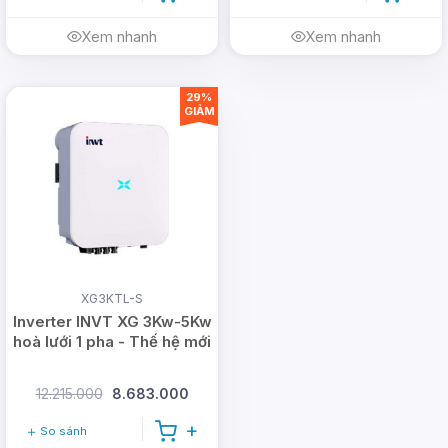
Xem nhanh
Xem nhanh
29%
GIẢM
XG3KTL-S
Inverter INVT XG 3Kw-5Kw
hoà lưới 1 pha - Thế hệ mới
12.215.000
8.683.000
So sánh