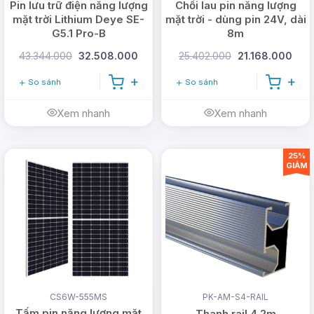
Pin lưu trữ điện năng lượng
Chổi lau pin năng lượng
mặt trời Lithium Deye SE-
mặt trời - dùng pin 24V, dài
G5.1 Pro-B
8m
43.344.000
32.508.000
25.402.000
21.168.000
So sánh
So sánh
Xem nhanh
Xem nhanh
25%
GIẢM
CS6W-555MS
PK-AM-S4-RAIL
Tấm pin năng lượng mặt
Thanh rail 4,2m