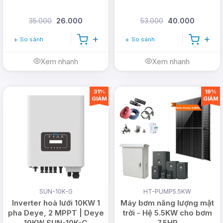
35.000
26.000
53.000
40.000
So sánh
So sánh
Xem nhanh
Xem nhanh
31%
19%
GIẢM
GIẢM
SUN-10K-G
HT-PUMP5.5KW
Inverter hoà lưới 10KW 1
Máy bơm năng lượng mặt
pha Deye, 2 MPPT | Deye
trời - Hệ 5.5KW cho bơm
10KW SUN-10K-G
7.5HP