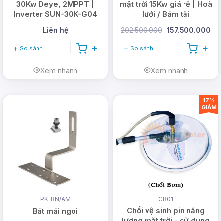
30Kw Deye, 2MPPT |
mặt trời 15Kw giá rẻ | Hoà
Inverter SUN-30K-G04
lưới / Bám tải
Liên hệ
202.500.000
157.500.000
So sánh
So sánh
Xem nhanh
Xem nhanh
17%
GIẢM
PK-BN/AM
CB01
Chổi vệ sinh pin năng
Bát mái ngói
lượng mặt trời - sử dụng