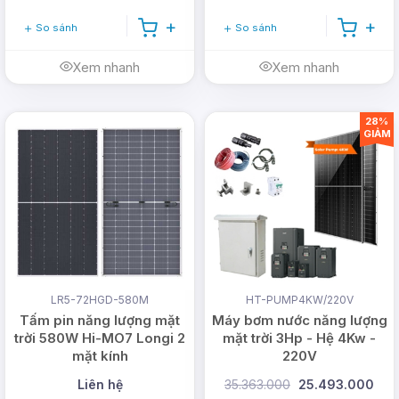
So sánh
So sánh
Xem nhanh
Xem nhanh
28%
GIẢM
LR5-72HGD-580M
HT-PUMP4KW/220V
Tấm pin năng lượng mặt
Máy bơm nước năng lượng
trời 580W Hi-MO7 Longi 2
mặt trời 3Hp - Hệ 4Kw -
mặt kính
220V
Liên hệ
35.363.000
25.493.000