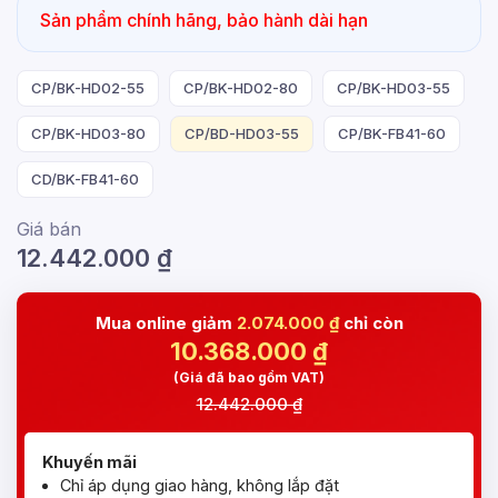
Sản phẩm chính hãng, bảo hành dài hạn
CP/BK-HD02-55
CP/BK-HD02-80
CP/BK-HD03-55
CP/BK-HD03-80
CP/BD-HD03-55
CP/BK-FB41-60
CD/BK-FB41-60
Giá bán
12.442.000
₫
Mua online giảm
2.074.000 ₫
chỉ còn
10.368.000
₫
(Giá đã bao gồm VAT)
12.442.000 ₫
Khuyến mãi
Chỉ áp dụng giao hàng, không lắp đặt