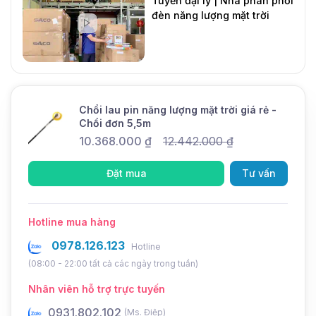
Tuyển đại lý | Nhà phân phối
đèn năng lượng mặt trời
DMT Solar
Mới
Chổi lau pin năng lượng mặt trời giá rẻ -
Chổi đơn 5,5m
10.368.000
₫
12.442.000
₫
Đặt mua
Tư vấn
Hotline mua hàng
0978.126.123
Hotline
(08:00 - 22:00 tất cả các ngày trong tuần)
Nhân viên hỗ trợ trực tuyến
0931.802.102
0
(Ms. Điệp)