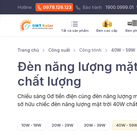
Hotline
0978.126.123
Bảo hành
1900.0999.01
Tất cả sản phẩm
Đèn cao cấp
Đèn p
Trang chủ
Công suất
Công trình
40W - 59W
Đèn năng lượng mặt
chất lượng
Chiếu sáng 0đ tiền điện cùng đèn năng lượng mặ
sở hữu chiếc đèn năng lượng mặt trời 40W chất
10W - 19W
20W - 29W
30W - 39W
40W - 59