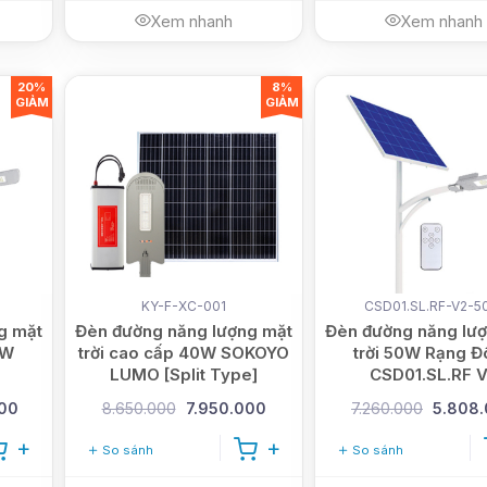
Xem nhanh
Xem nhanh
20%
8%
GIẢM
GIẢM
KY-F-XC-001
CSD01.SL.RF-V2-
g mặt
Đèn đường năng lượng mặt
Đèn đường năng lư
0W
trời cao cấp 40W SOKOYO
trời 50W Rạng 
LUMO [Split Type]
CSD01.SL.RF 
00
8.650.000
7.950.000
7.260.000
5.808
So sánh
So sánh