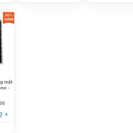
26%
GIẢM
ng mặt
ono -
00