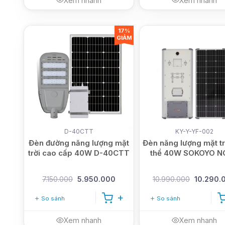
Xem nhanh
Xem nhanh
17%
GIẢM
D-40CTT
KY-Y-YF-002
Đèn đường năng lượng mặt
Đèn năng lượng mặt trờ
trời cao cấp 40W D-40CTT
thể 40W SOKOYO N
7.150.000
5.950.000
10.990.000
10.290.
So sánh
So sánh
Xem nhanh
Xem nhanh