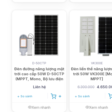
D-50CTP
VK300E
Đèn đường năng lượng mặt
Đèn liền thể năng lượ
trời cao cấp 50W D-50CTP
trời 50W VK300E [M
(MPPT, Mono, Bộ lưu điện
MPPT]
rời)
Liên hệ
6.300.000
4.650.0
So sánh
So sánh
Xem nhanh
Xem nhanh