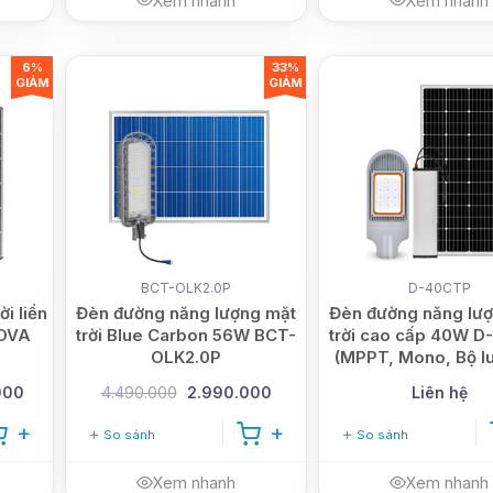
Xem nhanh
Xem nhanh
6%
33%
GIẢM
GIẢM
BCT-OLK2.0P
D-40CTP
i liền
Đèn đường năng lượng mặt
Đèn đường năng lư
OVA
trời Blue Carbon 56W BCT-
trời cao cấp 40W 
OLK2.0P
(MPPT, Mono, Bộ lư
rời)
000
4.490.000
2.990.000
Liên hệ
So sánh
So sánh
Xem nhanh
Xem nhanh