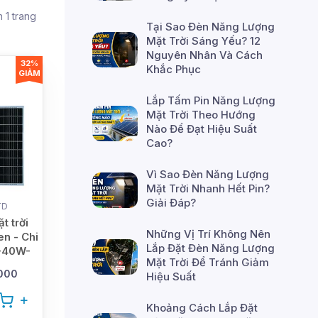
 1 trang
Tại Sao Đèn Năng Lượng
Mặt Trời Sáng Yếu? 12
Nguyên Nhân Và Cách
32%
Khắc Phục
GIẢM
Lắp Tấm Pin Năng Lượng
Mặt Trời Theo Hướng
Nào Để Đạt Hiệu Suất
Cao?
Vì Sao Đèn Năng Lượng
Mặt Trời Nhanh Hết Pin?
Giải Đáp?
TD
t trời
Những Vị Trí Không Nên
n - Chi
Lắp Đặt Đèn Năng Lượng
1-40W-
Mặt Trời Để Tránh Giảm
000
Hiệu Suất
Khoảng Cách Lắp Đặt