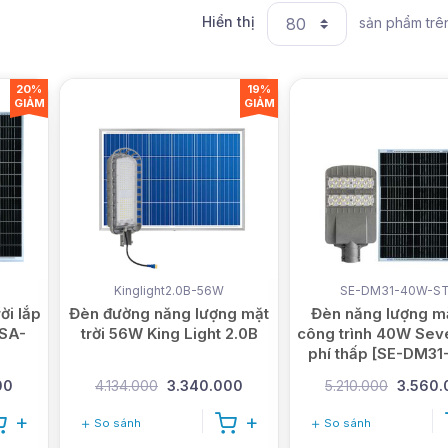
Hiển thị
sản phẩm trên
20%
19%
GIẢM
GIẢM
Kinglight2.0B-56W
SE-DM31-40W-S
ời lắp
Đèn đường năng lượng mặt
Đèn năng lượng mặ
 SA-
trời 56W King Light 2.0B
công trình 40W Seve
phí thấp [SE-DM3
STD]
00
4.134.000
3.340.000
5.210.000
3.560.
So sánh
So sánh