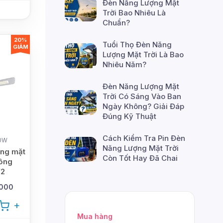
Đèn Năng Lượng Mặt
Trời Bao Nhiêu Là
Chuẩn?
20%
Tuổi Thọ Đèn Năng
GIẢM
Lượng Mặt Trời Là Bao
Nhiêu Năm?
Đèn Năng Lượng Mặt
Trời Có Sáng Vào Ban
Ngày Không? Giải Đáp
Đúng Kỹ Thuật
Cách Kiểm Tra Pin Đèn
50W
Năng Lượng Mặt Trời
ợng mặt
Còn Tốt Hay Đã Chai
Đông
V2
.000
Mua hàng