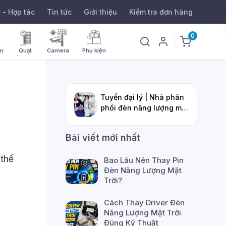
ý - Hợp tác
Tin tức
Giới thiệu
Kiểm tra đơn hàng
0
ờn
Quạt
Camera
Phụ kiện
Tuyển đại lý | Nhà phân
phối đèn năng lượng mặt
DMT Solar
trời
Bài viết mới nhất
 thể
Bao Lâu Nên Thay Pin
Đèn Năng Lượng Mặt
Trời?
Cách Thay Driver Đèn
Năng Lượng Mặt Trời
Đúng Kỹ Thuật