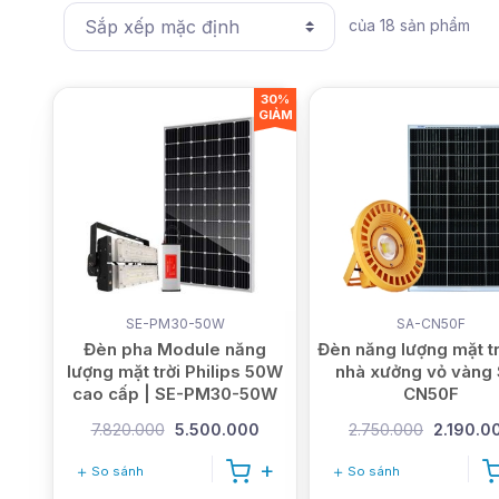
của
18
sản phẩm
30%
GIẢM
SE-PM30-50W
SA-CN50F
Đèn pha Module năng
Đèn năng lượng mặt tr
lượng mặt trời Philips 50W
nhà xưởng vỏ vàng
cao cấp | SE-PM30-50W
CN50F
7.820.000
5.500.000
2.750.000
2.190.0
So sánh
So sánh