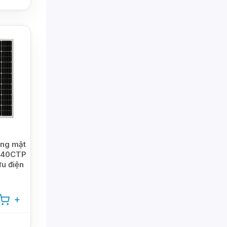
ợng mặt
D-40CTP
u điện