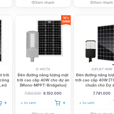
Xem nhanh
Xem nhanh
16%
GIẢM
091
D-40CTA
JUPI.AIT-40W
 trời
Đèn đường năng lượng mặt
Đèn đường năng lư
 công
trời cao cấp 40W cho dự án
trời cao cấp 40W [T
 Led
[Mono-MPPT-Bridgelux]
chuẩn cho Dự á
7.350.000
6.150.000
7.741.000
So sánh
So sánh