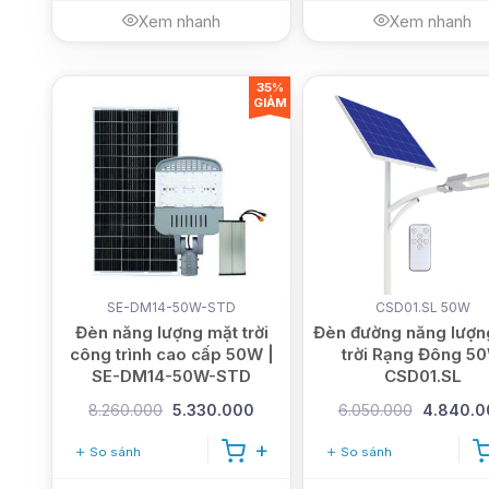
Xem nhanh
Xem nhanh
35%
GIẢM
SE-DM14-50W-STD
CSD01.SL 50W
Đèn năng lượng mặt trời
Đèn đường năng lượn
công trình cao cấp 50W |
trời Rạng Đông 5
SE-DM14-50W-STD
CSD01.SL
8.260.000
5.330.000
6.050.000
4.840.0
So sánh
So sánh