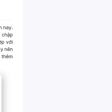
n nay.
o chập
p với
ậy nên
u thêm