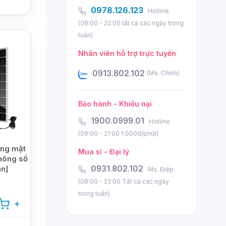
0978.126.123
Hotline
(08:00 - 22:00 tất cả các ngày trong
tuần)
Nhân viên hỗ trợ trực tuyến
3.802.102
0934.802.102
0935.8
(Ms. Chinh)
(Ms. Ngọc)
Bảo hành - Khiếu nại
1900.0999.01
Hotline
(09:00 - 21:00 1.000d/phút)
ợng mặt
Mua sỉ - Đại lý
hông số
0931.802.102
n]
Ms. Điệp
(08:00 - 22:00 Tất cả các ngày
trong tuần)