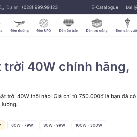
Dự án
(028) 999.99.123
E-Catalogue
Đại l
ha
Đèn đường
Đèn UFO
Đèn ốp trần
Đèn trụ cổng
Đèn sân vư
 trời 40W chính hãng,
t trời 40W thôi nào! Giá chỉ từ 750.000đ là bạn đã có
 lượng.
W
60W - 79W
80W - 99W
100W - 300W