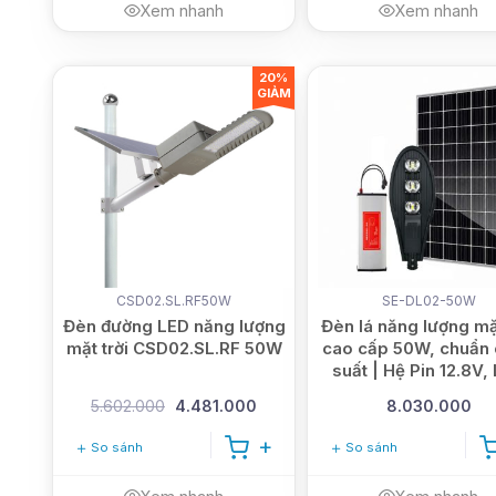
Xem nhanh
Xem nhanh
20%
GIẢM
CSD02.SL.RF50W
SE-DL02-50W
Đèn đường LED năng lượng
Đèn lá năng lượng mặt
mặt trời CSD02.SL.RF 50W
cao cấp 50W, chuẩn
suất | Hệ Pin 12.8V,
Philips
5.602.000
4.481.000
8.030.000
So sánh
So sánh