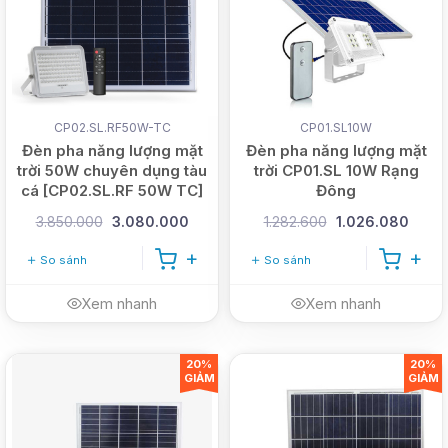
CP02.SL.RF50W-TC
CP01.SL10W
Đèn pha năng lượng mặt
Đèn pha năng lượng mặt
trời 50W chuyên dụng tàu
trời CP01.SL 10W Rạng
cá [CP02.SL.RF 50W TC]
Đông
3.850.000
3.080.000
1.282.600
1.026.080
So sánh
So sánh
Xem nhanh
Xem nhanh
20%
20%
GIẢM
GIẢM