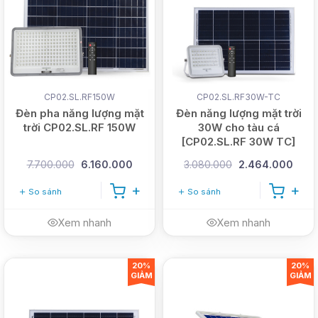
CP02.SL.RF150W
CP02.SL.RF30W-TC
Đèn pha năng lượng mặt
Đèn năng lượng mặt trời
trời CP02.SL.RF 150W
30W cho tàu cá
[CP02.SL.RF 30W TC]
7.700.000
6.160.000
3.080.000
2.464.000
So sánh
So sánh
Xem nhanh
Xem nhanh
20%
20%
GIẢM
GIẢM