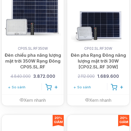
CP05.SL.RF350W
CP02.SL.RF30W
Đèn chiếu pha năng lượng
Đèn pha Rạng Đông năng
mặt trời 350W Rạng Đông
lượng mặt trời 30W
CP05.SL.RF
[CP02.SL.RF 30W]
4.840.000
3.872.000
2.112.000
1.689.600
So sánh
So sánh
Xem nhanh
Xem nhanh
20%
20%
GIẢM
GIẢM