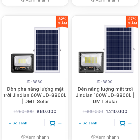
32%
27%
GIẢM
GIẢM
JD-8860L
JD-8800L
Đèn pha năng lượng mặt
Đèn năng lượng mặt trời
trời Jindian 60W JD-8860L
Jindian 100W JD-8800L |
| DMT Solar
DMT Solar
1.260.000
860.000
1.660.000
1.210.000
So sánh
So sánh
Xem nhanh
Xem nhanh