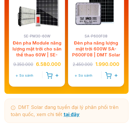
SE-PM30-60W
SA-P600F08
Đèn pha Module năng
Đèn pha năng lượng
W
lượng mặt trời cho sân
mặt trời 600W SA-
ar
thể thao 60W | SE-
P600F08 | DMT Solar
PM30-60W
0
6.580.000
1.990.000
9.350.000
2.450.000
So sánh
So sánh
DMT Solar đang tuyển đại lý phân phối trên
toàn quốc, xem chi tiết
tại đây