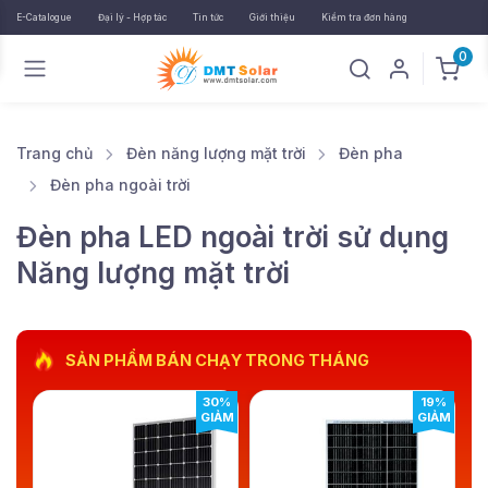
E-Catalogue
Đại lý - Hợp tác
Tin tức
Giới thiệu
Kiểm tra đơn hàng
0
Trang chủ
Đèn năng lượng mặt trời
Đèn pha
Đèn pha ngoài trời
Đèn pha LED ngoài trời sử dụng
Năng lượng mặt trời
SẢN PHẨM BÁN CHẠY TRONG THÁNG
8%
30%
19%
ẢM
GIẢM
GIẢM