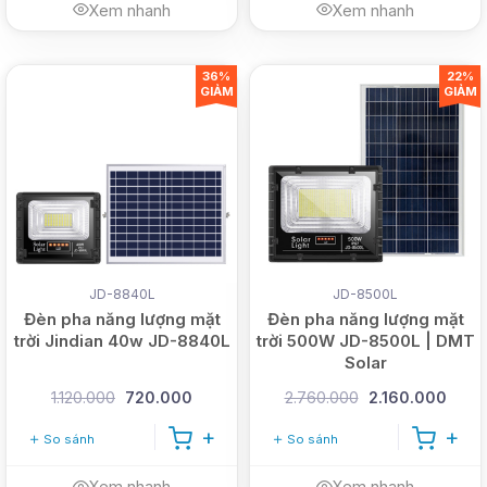
Xem nhanh
Xem nhanh
36%
22%
GIẢM
GIẢM
JD-8840L
JD-8500L
Đèn pha năng lượng mặt
Đèn pha năng lượng mặt
trời Jindian 40w JD-8840L
trời 500W JD-8500L | DMT
Solar
1.120.000
720.000
2.760.000
2.160.000
So sánh
So sánh
Xem nhanh
Xem nhanh