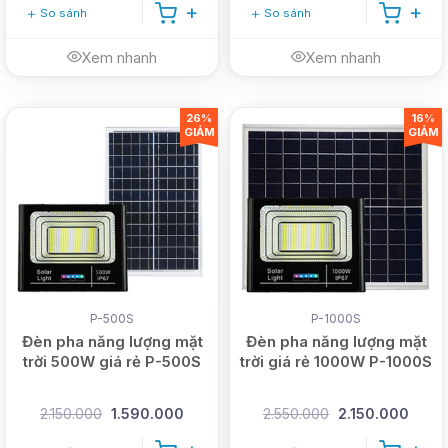
So sánh
So sánh
Xem nhanh
Xem nhanh
26%
16%
GIẢM
GIẢM
P-500S
P-1000S
Đèn pha năng lượng mặt
Đèn pha năng lượng mặt
trời 500W giá rẻ P-500S
trời giá rẻ 1000W P-1000S
2.150.000
1.590.000
2.550.000
2.150.000