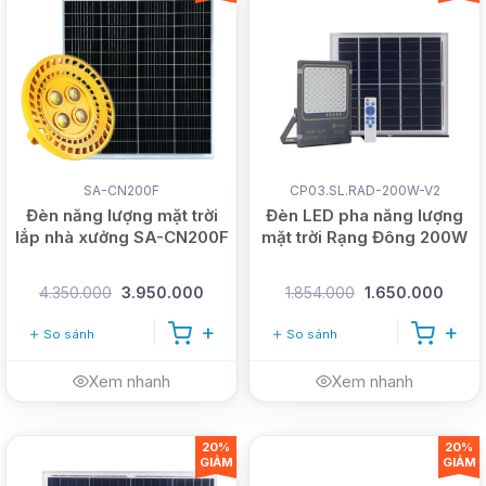
SA-CN200F
CP03.SL.RAD-200W-V2
Đèn năng lượng mặt trời
Đèn LED pha năng lượng
lắp nhà xưởng SA-CN200F
mặt trời Rạng Đông 200W
4.350.000
3.950.000
1.854.000
1.650.000
So sánh
So sánh
Xem nhanh
Xem nhanh
20%
20%
GIẢM
GIẢM