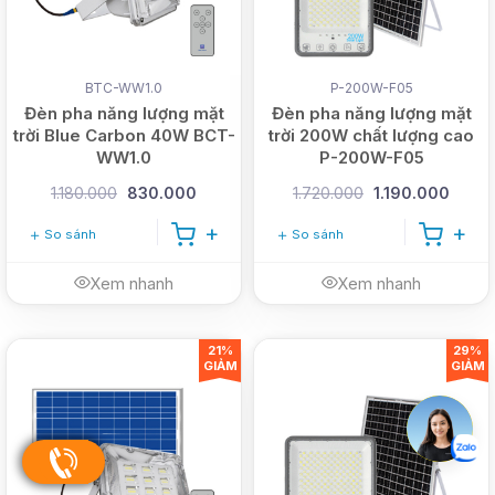
BTC-WW1.0
P-200W-F05
Đèn pha năng lượng mặt
Đèn pha năng lượng mặt
trời Blue Carbon 40W BCT-
trời 200W chất lượng cao
WW1.0
P-200W-F05
1.180.000
830.000
1.720.000
1.190.000
So sánh
So sánh
Xem nhanh
Xem nhanh
21%
29%
GIẢM
GIẢM