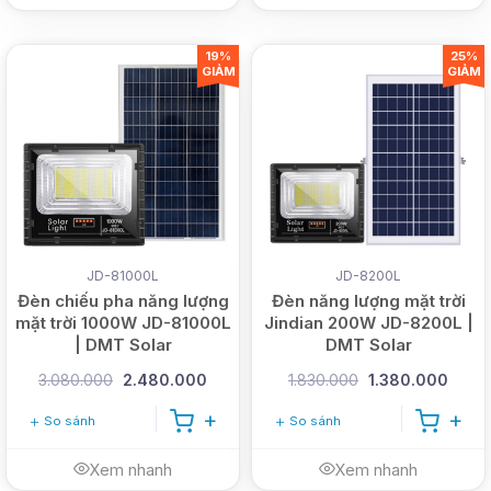
19%
25%
GIẢM
GIẢM
JD-81000L
JD-8200L
Đèn chiếu pha năng lượng
Đèn năng lượng mặt trời
mặt trời 1000W JD-81000L
Jindian 200W JD-8200L |
| DMT Solar
DMT Solar
3.080.000
2.480.000
1.830.000
1.380.000
So sánh
So sánh
Xem nhanh
Xem nhanh