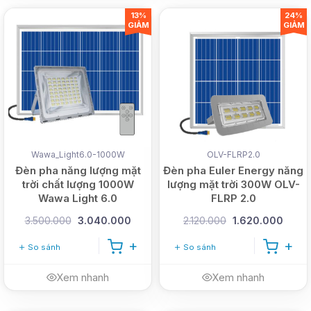
13%
24%
GIẢM
GIẢM
Wawa_Light6.0-1000W
OLV-FLRP2.0
Đèn pha năng lượng mặt
Đèn pha Euler Energy năng
trời chất lượng 1000W
lượng mặt trời 300W OLV-
Wawa Light 6.0
FLRP 2.0
3.500.000
3.040.000
2.120.000
1.620.000
So sánh
So sánh
Xem nhanh
Xem nhanh