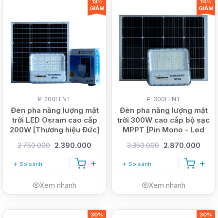
13%
14%
GIẢM
GIẢM
P-200FLNT
P-300FLNT
Đèn pha năng lượng mặt
Đèn pha năng lượng mặt
trời LED Osram cao cấp
trời 300W cao cấp bộ sạc
200W [Thương hiệu Đức]
MPPT [Pin Mono - Led
Osram]
2.750.000
2.390.000
3.350.000
2.870.000
So sánh
So sánh
Xem nhanh
Xem nhanh
30%
30%