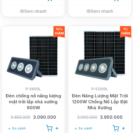
Xem nhanh
Xem nhanh
10%
1%
GIẢM
GIẢM
P-S900L
P-S1200L
Đèn chống nổ năng lượng
Đèn Năng Lượng Mặt Trời
mặt trời lắp nhà xưởng
1200W Chống Nổ Lắp Đặt
900W
Nhà Xưởng
3.450.000
3.090.000
3.990.000
3.950.000
So sánh
So sánh