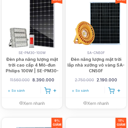
SE-PM30-100W
SA-CN50F
Đèn pha năng lượng mặt
Đèn năng lượng mặt trời
trời cao cấp 4 Mô-đun
lắp nhà xưởng vỏ vàng SA-
Philips 100W | SE-PM30-
CN50F
100W
11.560.000
8.390.000
2.750.000
2.190.000
So sánh
So sánh
Xem nhanh
Xem nhanh
9%
11%
GIẢM
GIẢM