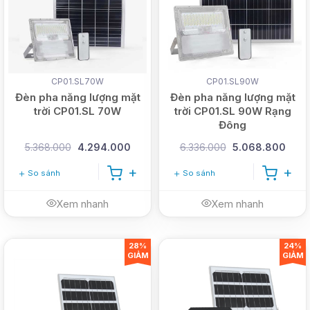
CP01.SL70W
CP01.SL90W
Đèn pha năng lượng mặt
Đèn pha năng lượng mặt
trời CP01.SL 70W
trời CP01.SL 90W Rạng
Đông
5.368.000
4.294.000
6.336.000
5.068.800
So sánh
So sánh
Xem nhanh
Xem nhanh
28%
24%
GIẢM
GIẢM