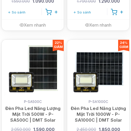
1.550.000
1.090.000
1.790.000
1.290.000
So sánh
So sánh
Xem nhanh
Xem nhanh
22%
24%
GIẢM
GIẢM
P-SA500C
P-SA1000C
Đèn Pha Led Năng Lượng
Đèn Pha Led Năng Lượng
Mặt Trời 500W - P-
Mặt Trời 1000W - P-
SA500C | DMT Solar
SA1000C | DMT Solar
2.050.000
1.590.000
2.450.000
1.850.000