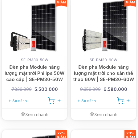
GIẢM
GIẢM
SE-PM30-50W
SE-PM30-60W
Đèn pha Module năng
Đèn pha Module năng
lượng mặt trời Philips 50W
lượng mặt trời cho sân thể
cao cấp | SE-PM30-50W
thao 60W | SE-PM30-60W
7.820.000
5.500.000
9.350.000
6.580.000
So sánh
So sánh
Xem nhanh
Xem nhanh
27%
20%
GIẢM
GIẢM