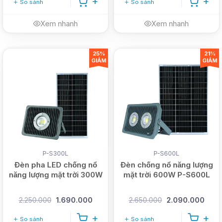
So sánh
So sánh
Xem nhanh
Xem nhanh
25%
21%
GIẢM
GIẢM
P-S300L
P-S600L
Đèn pha LED chống nổ
Đèn chống nổ năng lượng
năng lượng mặt trời 300W
mặt trời 600W P-S600L
2.250.000
1.690.000
2.650.000
2.090.000
So sánh
So sánh