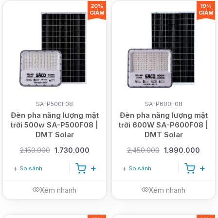
20%
19%
GIẢM
GIẢM
SA-P500F08
SA-P600F08
Đèn pha năng lượng mặt
Đèn pha năng lượng mặt
trời 500w SA-P500F08 |
trời 600W SA-P600F08 |
DMT Solar
DMT Solar
2.150.000
1.730.000
2.450.000
1.990.000
So sánh
So sánh
Xem nhanh
Xem nhanh