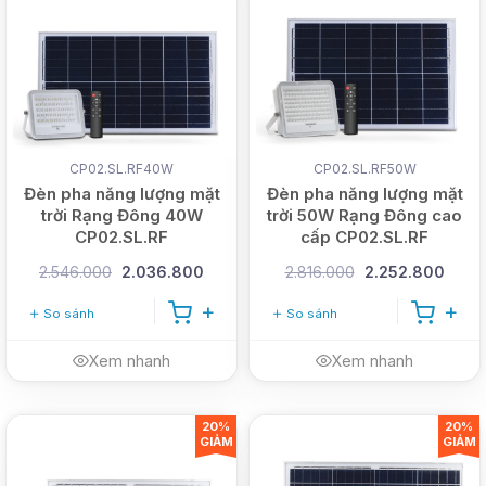
CP02.SL.RF40W
CP02.SL.RF50W
Đèn pha năng lượng mặt
Đèn pha năng lượng mặt
trời Rạng Đông 40W
trời 50W Rạng Đông cao
CP02.SL.RF
cấp CP02.SL.RF
2.546.000
2.036.800
2.816.000
2.252.800
So sánh
So sánh
Xem nhanh
Xem nhanh
20%
20%
GIẢM
GIẢM