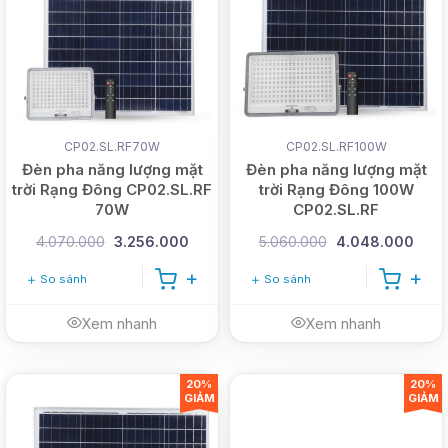
CP02.SL.RF70W
CP02.SL.RF100W
Đèn pha năng lượng mặt
Đèn pha năng lượng mặt
trời Rạng Đông CP02.SL.RF
trời Rạng Đông 100W
70W
CP02.SL.RF
4.070.000
3.256.000
5.060.000
4.048.000
So sánh
So sánh
Xem nhanh
Xem nhanh
20%
20%
GIẢM
GIẢM