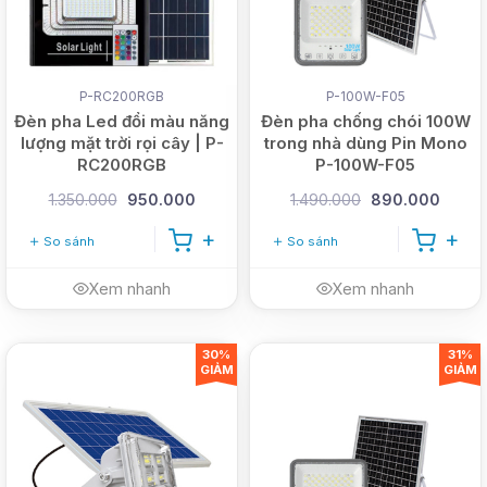
P-RC200RGB
P-100W-F05
Đèn pha Led đổi màu năng
Đèn pha chống chói 100W
lượng mặt trời rọi cây | P-
trong nhà dùng Pin Mono
RC200RGB
P-100W-F05
1.350.000
950.000
1.490.000
890.000
So sánh
So sánh
Xem nhanh
Xem nhanh
30%
31%
GIẢM
GIẢM