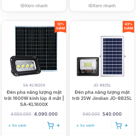
Xem nhanh
Xem nhanh
12%
43%
GIẢM
GIẢM
SA-KL1600X
JD-8825L
Đèn pha năng lượng mặt
Đèn pha năng lượng mặt
trời 1600W kính lúp 4 mắt |
trời 25W Jindian JD-8825L
SA-KL1600X
4.650.000
4.090.000
940.000
540.000
So sánh
So sánh