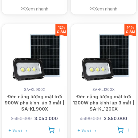
Xem nhanh
Xem nhanh
12%
14%
GIẢM
GIẢM
SA-KL900X
SA-KL1200X
Đèn năng lượng mặt trời
Đèn năng lượng mặt trời
900W pha kính lúp 3 mắt |
1200W pha kính lúp 3 mắt |
SA-KL900X
SA-KL1200X
3.450.000
3.050.000
4.490.000
3.850.000
So sánh
So sánh