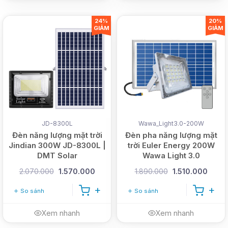
24%
20%
GIẢM
GIẢM
JD-8300L
Wawa_Light3.0-200W
Đèn năng lượng mặt trời
Đèn pha năng lượng mặt
Jindian 300W JD-8300L |
trời Euler Energy 200W
DMT Solar
Wawa Light 3.0
2.070.000
1.570.000
1.890.000
1.510.000
So sánh
So sánh
Xem nhanh
Xem nhanh