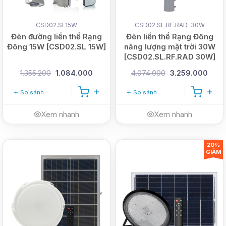
CSD02.SL15W
CSD02.SL.RF.RAD-30W
Đèn đường liền thể Rạng
Đèn liền thể Rạng Đông
Đông 15W [CSD02.SL 15W]
năng lượng mặt trời 30W
[CSD02.SL.RF.RAD 30W]
1.355.200
1.084.000
4.074.000
3.259.000
So sánh
So sánh
Xem nhanh
Xem nhanh
20%
GIẢM