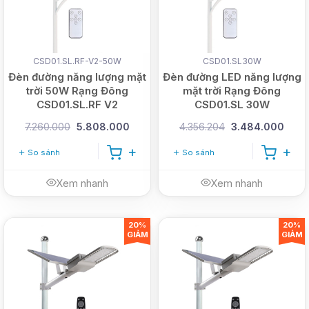
CSD01.SL.RF-V2-50W
CSD01.SL30W
Đèn đường năng lượng mặt
Đèn đường LED năng lượng
trời 50W Rạng Đông
mặt trời Rạng Đông
CSD01.SL.RF V2
CSD01.SL 30W
7.260.000
5.808.000
4.356.204
3.484.000
So sánh
So sánh
Xem nhanh
Xem nhanh
20%
20%
GIẢM
GIẢM