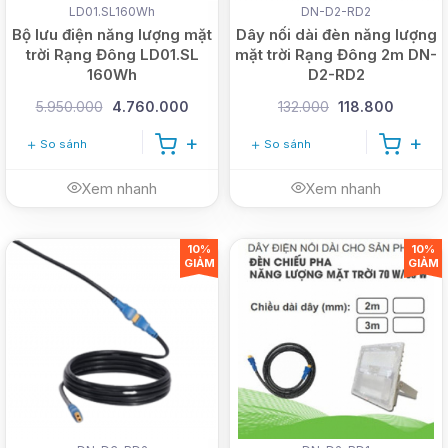
LD01.SL160Wh
DN-D2-RD2
Bộ lưu điện năng lượng mặt
Dây nối dài đèn năng lượng
trời Rạng Đông LD01.SL
mặt trời Rạng Đông 2m DN-
160Wh
D2-RD2
5.950.000
4.760.000
132.000
118.800
So sánh
So sánh
Xem nhanh
Xem nhanh
10%
10%
GIẢM
GIẢM