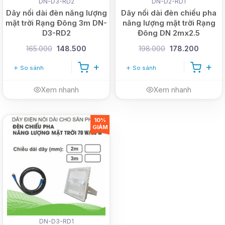
DN-D3-RD2
DN-D2-RD1
Dây nối dài đèn năng lượng
Dây nối dài đèn chiếu pha
mặt trời Rạng Đông 3m DN-
năng lượng mặt trời Rạng
D3-RD2
Đông DN 2mx2.5
165.000
148.500
198.000
178.200
So sánh
So sánh
Xem nhanh
Xem nhanh
10%
GIẢM
DN-D3-RD1