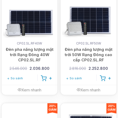
CP02.SL.RF40W
CP02.SL.RF50W
Đèn pha năng lượng mặt
Đèn pha năng lượng mặt
trời Rạng Đông 40W
trời 50W Rạng Đông cao
CP02.SL.RF
cấp CP02.SL.RF
2.546.000
2.036.800
2.816.000
2.252.800
So sánh
So sánh
Xem nhanh
Xem nhanh
20%
20%
GIẢM
GIẢM