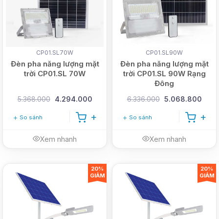
CP01.SL70W
CP01.SL90W
Đèn pha năng lượng mặt
Đèn pha năng lượng mặt
trời CP01.SL 70W
trời CP01.SL 90W Rạng
Đông
5.368.000
4.294.000
6.336.000
5.068.800
So sánh
So sánh
Xem nhanh
Xem nhanh
20%
20%
GIẢM
GIẢM