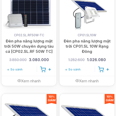
CP02.SL.RF50W-TC
CP01.SL10W
Đèn pha năng lượng mặt
Đèn pha năng lượng mặt
trời 50W chuyên dụng tàu
trời CP01.SL 10W Rạng
cá [CP02.SL.RF 50W TC]
Đông
3.850.000
3.080.000
1.282.600
1.026.080
So sánh
So sánh
Xem nhanh
Xem nhanh
10%
10%
GIẢM
GIẢM