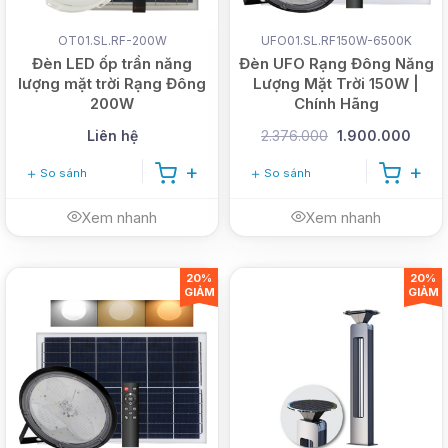
OT01.SL.RF-200W
UFO01.SL.RF150W-6500K
Đèn LED ốp trần năng
Đèn UFO Rạng Đông Năng
lượng mặt trời Rạng Đông
Lượng Mặt Trời 150W |
200W
Chính Hãng
Liên hệ
2.376.000
1.900.000
So sánh
So sánh
Xem nhanh
Xem nhanh
20%
20%
GIẢM
GIẢM