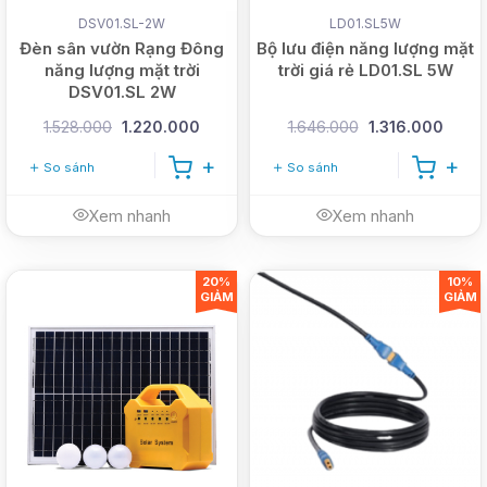
DSV01.SL-2W
LD01.SL5W
Đèn sân vườn Rạng Đông
Bộ lưu điện năng lượng mặt
năng lượng mặt trời
trời giá rẻ LD01.SL 5W
DSV01.SL 2W
1.528.000
1.220.000
1.646.000
1.316.000
So sánh
So sánh
Xem nhanh
Xem nhanh
20%
10%
GIẢM
GIẢM