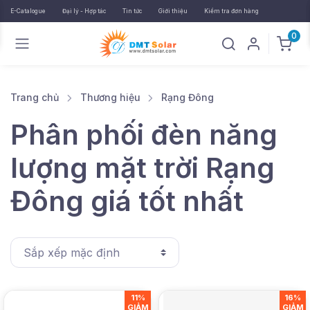
E-Catalogue
Đại lý - Hợp tác
Tin tức
Giới thiệu
Kiểm tra đơn hàng
0
Trang chủ
Thương hiệu
Rạng Đông
Phân phối đèn năng
lượng mặt trời Rạng
Đông giá tốt nhất
11%
16%
GIẢM
GIẢM