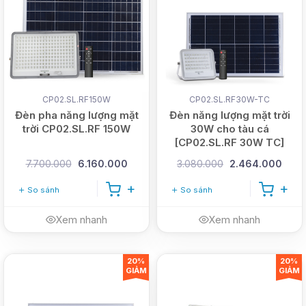
CP02.SL.RF150W
CP02.SL.RF30W-TC
Đèn pha năng lượng mặt
Đèn năng lượng mặt trời
trời CP02.SL.RF 150W
30W cho tàu cá
[CP02.SL.RF 30W TC]
7.700.000
6.160.000
3.080.000
2.464.000
So sánh
So sánh
Xem nhanh
Xem nhanh
20%
20%
GIẢM
GIẢM