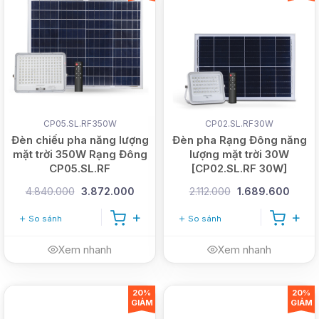
CP05.SL.RF350W
CP02.SL.RF30W
Đèn chiếu pha năng lượng
Đèn pha Rạng Đông năng
mặt trời 350W Rạng Đông
lượng mặt trời 30W
CP05.SL.RF
[CP02.SL.RF 30W]
4.840.000
3.872.000
2.112.000
1.689.600
So sánh
So sánh
Xem nhanh
Xem nhanh
0913.802.102
(Ms. Chinh)
20%
20%
GIẢM
GIẢM