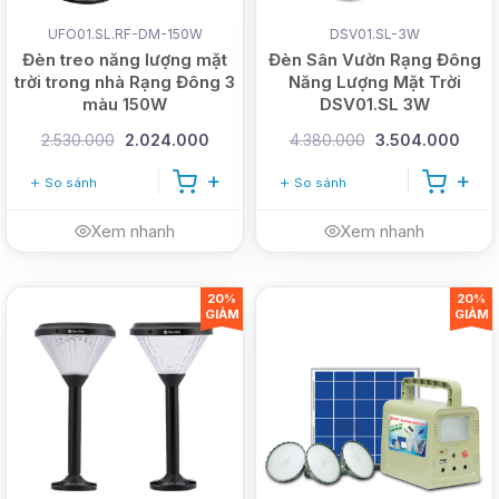
UFO01.SL.RF-DM-150W
DSV01.SL-3W
Đèn treo năng lượng mặt
Đèn Sân Vườn Rạng Đông
trời trong nhà Rạng Đông 3
Năng Lượng Mặt Trời
màu 150W
DSV01.SL 3W
2.530.000
2.024.000
4.380.000
3.504.000
So sánh
So sánh
Xem nhanh
Xem nhanh
20%
20%
GIẢM
GIẢM