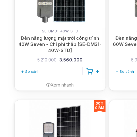
SE-DM31-40W-STD
Đèn năng lượng mặt trời công trình
Đèn năng 
40W Seven - Chi phí thấp [SE-DM31-
60W Seven
40W-STD]
5.210.000
3.560.000
6.
So sánh
So sánh
Xem nhanh
30%
GIẢM