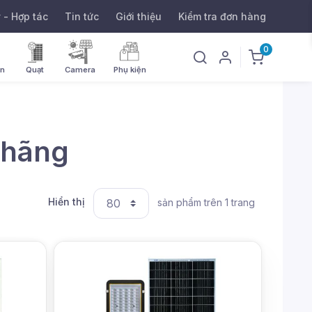
ý - Hợp tác
Tin tức
Giới thiệu
Kiểm tra đơn hàng
0
ờn
Quạt
Camera
Phụ kiện
 hãng
Hiển thị
sản phẩm trên 1 trang