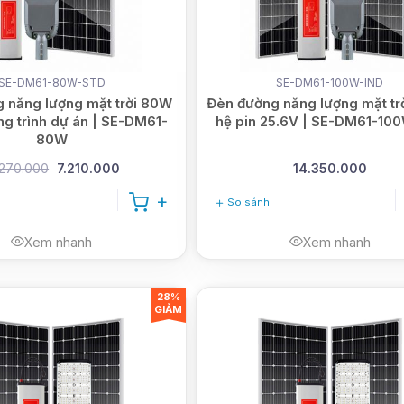
SE-DM61-80W-STD
SE-DM61-100W-IND
 năng lượng mặt trời 80W
Đèn đường năng lượng mặt tr
g trình dự án | SE-DM61-
hệ pin 25.6V | SE-DM61-10
80W
.270.000
7.210.000
14.350.000
So sánh
Xem nhanh
Xem nhanh
28%
GIẢM