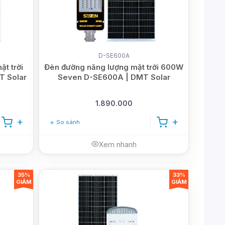
D-SE600A
t trời
Đèn đường năng lượng mặt trời 600W
T Solar
Seven D-SE600A | DMT Solar
1.890.000
So sánh
Xem nhanh
35%
33%
GIẢM
GIẢM