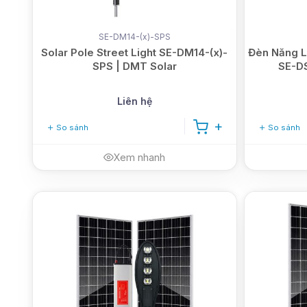
SE-DM14-(x)-SPS
Solar Pole Street Light SE-DM14-(x)-
Đèn Năng L
SPS | DMT Solar
SE-D
Liên hệ
So sánh
So sánh
Xem nhanh