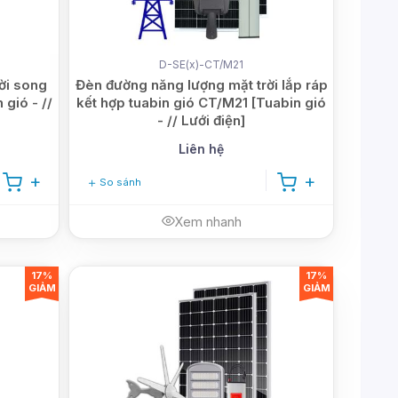
D-SE(x)-CT/M21
ời song
Đèn đường năng lượng mặt trời lắp ráp
gió - //
kết hợp tuabin gió CT/M21 [Tuabin gió
- // Lưới điện]
Liên hệ
So sánh
Xem nhanh
17%
17%
GIẢM
GIẢM