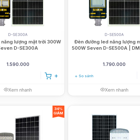
D-SE300A
D-SE500A
 năng lượng mặt trời 300W
Đèn đường led năng lượng mặ
Seven D-SE300A
500W Seven D-SE500A | DM
1.590.000
1.790.000
So sánh
Xem nhanh
Xem nhanh
34%
GIẢM