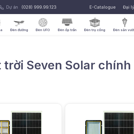
Dự án
(028) 999.99.123
E-Catalogue
Đại l
ha
Đèn đường
Đèn UFO
Đèn ốp trần
Đèn trụ cổng
Đèn sân vư
trời Seven Solar chính