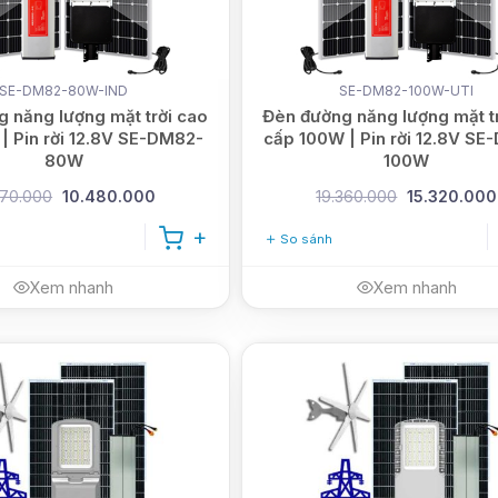
SE-DM82-80W-IND
SE-DM82-100W-UTI
 năng lượng mặt trời cao
Đèn đường năng lượng mặt t
| Pin rời 12.8V SE-DM82-
cấp 100W | Pin rời 12.8V SE
80W
100W
570.000
10.480.000
19.360.000
15.320.000
So sánh
Xem nhanh
Xem nhanh