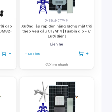
D-SE(x)-CT/M14
rời cao
Xưởng lắp ráp đèn năng lượng mặt trời
-DM82-
theo yêu cầu CT/M14 [Tuabin gió - //
Lưới điện]
Liên hệ
So sánh
Xem nhanh