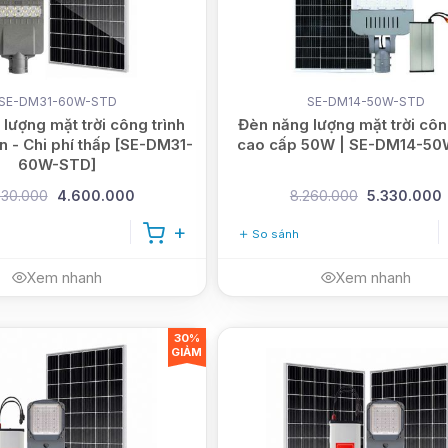
SE-DM31-60W-STD
SE-DM14-50W-STD
lượng mặt trời công trình
Đèn năng lượng mặt trời côn
 - Chi phí thấp [SE-DM31-
cao cấp 50W | SE-DM14-5
60W-STD]
930.000
4.600.000
8.260.000
5.330.000
So sánh
Xem nhanh
Xem nhanh
30%
GIẢM