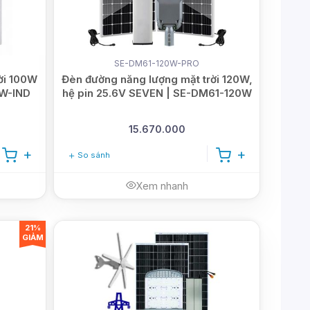
SE-DM61-120W-PRO
ời 100W
Đèn đường năng lượng mặt trời 120W,
0W-IND
hệ pin 25.6V SEVEN | SE-DM61-120W
15.670.000
So sánh
Xem nhanh
21%
GIẢM