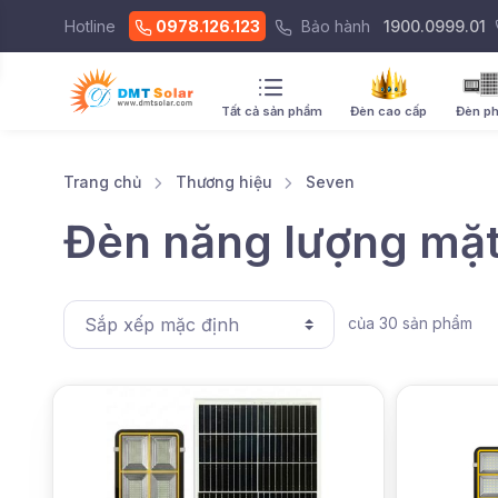
Hotline
0978.126.123
Bảo hành
1900.0999.01
Tất cả sản phẩm
Đèn cao cấp
Đèn p
Trang chủ
Thương hiệu
Seven
Đèn năng lượng mặt 
của
30
sản phẩm