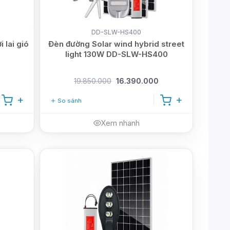
DD-SLW-HS400
 lai gió
Đèn đường Solar wind hybrid street
light 130W DD-SLW-HS400
19.850.000
16.390.000
So sánh
Xem nhanh