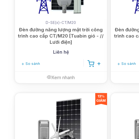
D-SE(x)-CT/M20
Đèn đường năng lượng mặt trời công
Đèn đường
trình cao cấp CT/M20 [Tuabin gió - //
trình cao 
Lưới điện]
Liên hệ
So sánh
So sánh
Xem nhanh
13%
GIẢM