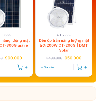
T-300G
OT-200G
n năng lượng mặt
Đèn ốp trần năng lượng mặt
 OT-300G giá rẻ
trời 200W OT-200G | DMT
Solar
990.000
950.000
00
1.490.000
So sánh