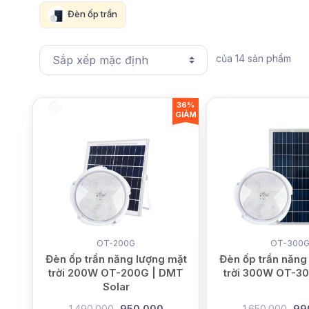
Đèn ốp trần
của
14
sản phẩm
36%
GIẢM
OT-200G
OT-300
Đèn ốp trần năng lượng mặt
Đèn ốp trần năng
trời 200W OT-200G | DMT
trời 300W OT-30
Solar
1.490.000
950.000
1.650.000
99