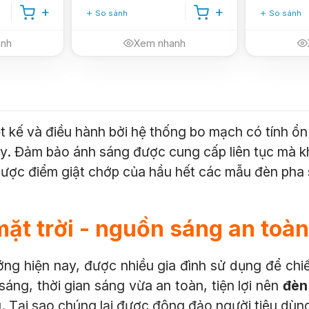
So sánh
So sánh
anh
Xem nhanh
t kế và điều hành bởi hệ thống bo mạch có tính ổn
ày. Đảm bảo ánh sáng được cung cấp liên tục mà k
ợc điểm giật chớp của hầu hết các mẫu đèn pha sử
ặt trời - nguồn sáng an toà
ớng hiện nay, được nhiều gia đình sử dụng để chi
sáng, thời gian sáng vừa an toàn, tiện lợi nên
đèn
g. Tại sao chúng lại được đông đảo người tiêu dùn