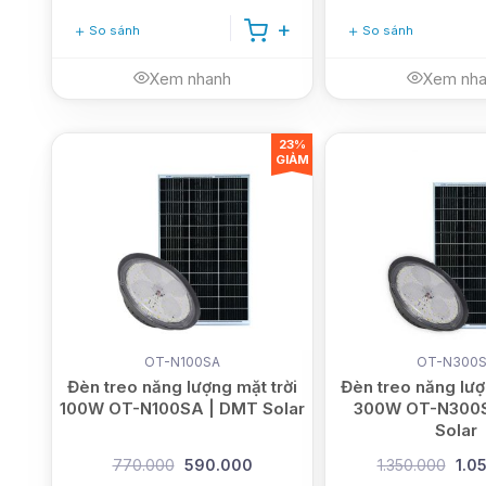
So sánh
So sánh
Xem nhanh
Xem nh
23%
GIẢM
OT-N100SA
OT-N300
Đèn treo năng lượng mặt trời
Đèn treo năng lượ
100W OT-N100SA | DMT Solar
300W OT-N300
Solar
770.000
590.000
1.350.000
1.0