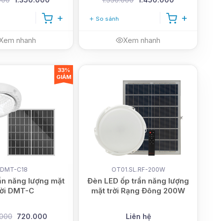
So sánh
Xem nhanh
Xem nhanh
33%
GIẢM
DMT-C18
OT01.SL.RF-200W
ần năng lượng mặt
Đèn LED ốp trần năng lượng
rời DMT-C
mặt trời Rạng Đông 200W
.000
720.000
Liên hệ