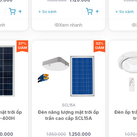
So sánh
So sánh
anh
Xem nhanh
37%
32%
GIẢM
GIẢM
H
SCL15A
ặt trời ốp
Đèn năng lượng mặt trời ốp
Đèn ốp tr
T-400H
trần cao cấp SCL15A
t
50.000
1.850.000
1.250.000
1.070