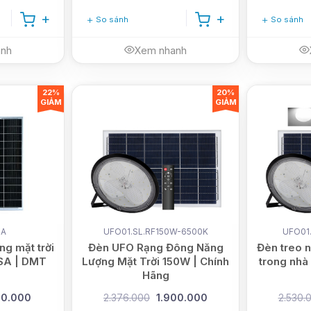
So sánh
So sánh
anh
Xem nhanh
22%
20%
GIẢM
GIẢM
SA
UFO01.SL.RF150W-6500K
UFO01
ng mặt trời
Đèn UFO Rạng Đông Năng
Đèn treo n
SA | DMT
Lượng Mặt Trời 150W | Chính
trong nhà
Hãng
50.000
2.376.000
1.900.000
2.530.