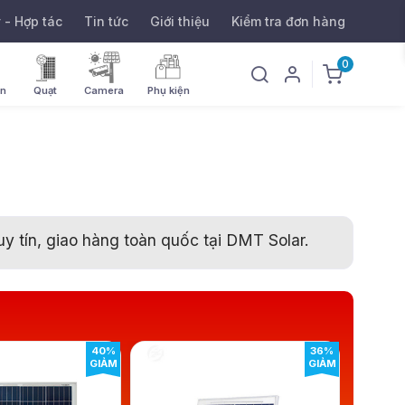
ý - Hợp tác
Tin tức
Giới thiệu
Kiểm tra đơn hàng
0
ờn
Quạt
Camera
Phụ kiện
uy tín, giao hàng toàn quốc tại DMT Solar.
40%
36%
GIẢM
GIẢM