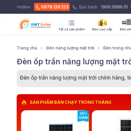
Hotline
0978.126.123
Bảo hành
1900.0999.01
Tất cả sản phẩm
Đèn cao cấp
Đèn p
Trang chủ
Đèn năng lượng mặt trời
Đèn trong nh
Đèn ốp trần năng lượng mặt trờ
Đèn ốp trần năng lượng mặt trời chính hãng, ti
SẢN PHẨM BÁN CHẠY TRONG THÁNG
22%
GIẢM