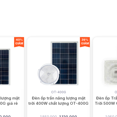
40%
39%
GIẢM
GIẢM
G
OT-400G
O
 lượng mặt
Đèn ốp trần năng lượng mặt
Đèn ốp Tr
0G giá rẻ
trời 400W chất lượng OT-400G
Trời 500W
0.000
1.850.000
1.120.000
1.950.