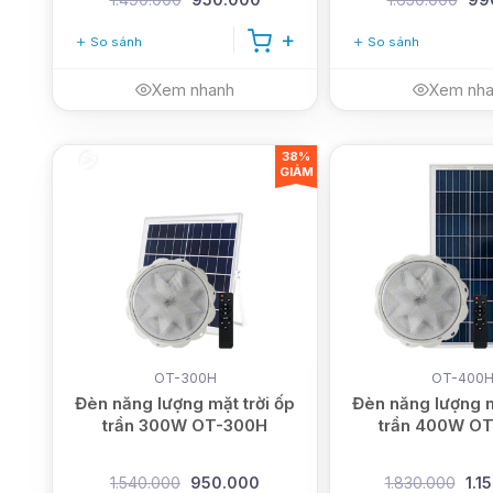
So sánh
So sánh
Xem nhanh
Xem nh
38%
GIẢM
OT-300H
OT-400
Đèn năng lượng mặt trời ốp
Đèn năng lượng m
trần 300W OT-300H
trần 400W O
1.540.000
950.000
1.830.000
1.1