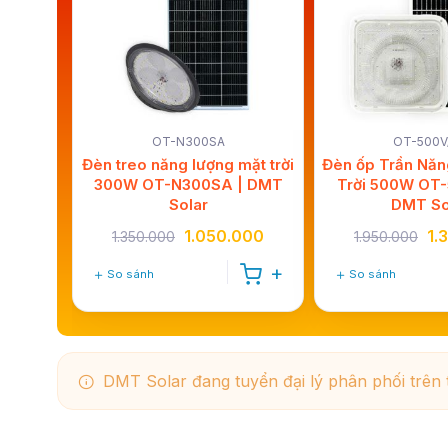
OT-N300SA
OT-500V
Đèn treo năng lượng mặt trời
Đèn ốp Trần Năn
300W OT-N300SA | DMT
Trời 500W OT-
Solar
DMT So
1.050.000
1.
1.350.000
1.950.000
So sánh
So sánh
DMT Solar đang tuyển đại lý phân phối trên 