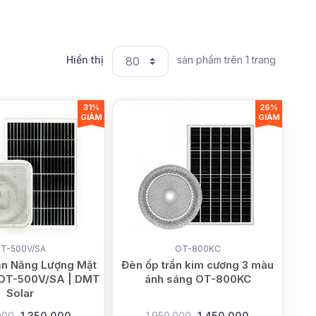
Hiển thị
sản phẩm trên 1 trang
31%
26%
GIẢM
GIẢM
T-500V/SA
OT-800KC
ần Năng Lượng Mặt
Đèn ốp trần kim cương 3 màu
 OT-500V/SA | DMT
ánh sáng OT-800KC
Solar
000
1.350.000
1.950.000
1.450.000