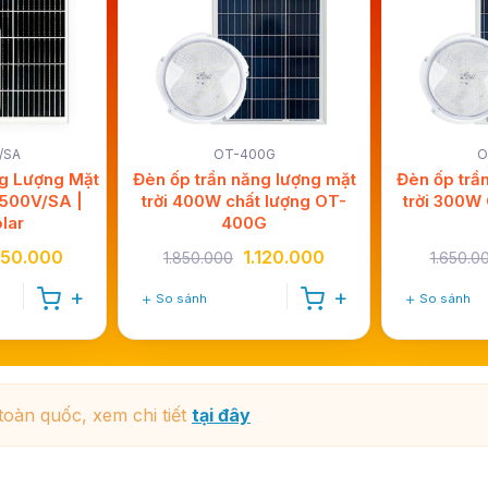
/SA
OT-400G
O
g Lượng Mặt
Đèn ốp trần năng lượng mặt
Đèn ốp trầ
500V/SA |
trời 400W chất lượng OT-
trời 300W
lar
400G
350.000
1.120.000
1.850.000
1.650.0
So sánh
So sánh
toàn quốc, xem chi tiết
tại đây