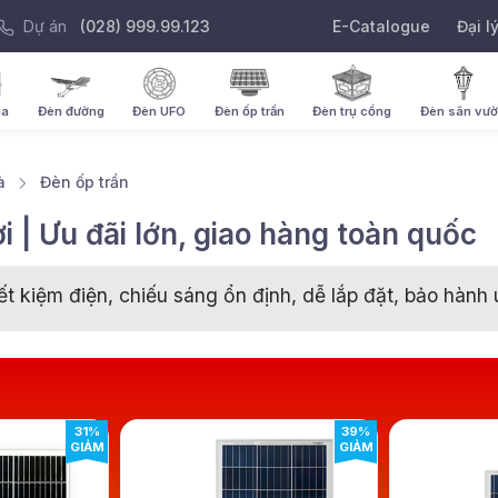
Dự án
(028) 999.99.123
E-Catalogue
Đại l
ha
Đèn đường
Đèn UFO
Đèn ốp trần
Đèn trụ cổng
Đèn sân vư
à
Đèn ốp trần
i | Ưu đãi lớn, giao hàng toàn quốc
ết kiệm điện, chiếu sáng ổn định, dễ lắp đặt, bảo hành 
31%
39%
GIẢM
GIẢM