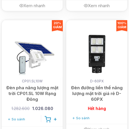
Xem nhanh
Xem nhanh
20%
100%
GIẢM
GIẢM
CP01.SL10W
D-60PX
Đèn pha năng lượng mặt
Đèn đường liền thể năng
trời CP01.SL 10W Rạng
lượng mặt trời giá rẻ D-
Đông
60PX
1.282.600
1.026.080
Hết hàng
So sánh
So sánh