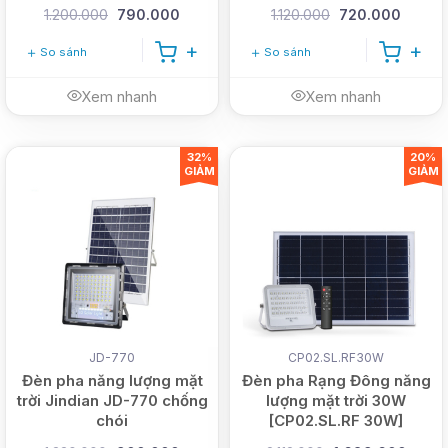
1.200.000
790.000
1.120.000
720.000
So sánh
So sánh
Xem nhanh
Xem nhanh
32%
20%
GIẢM
GIẢM
JD-770
CP02.SL.RF30W
0913.802.102
(Ms. Chinh)
Đèn pha năng lượng mặt
Đèn pha Rạng Đông năng
trời Jindian JD-770 chống
lượng mặt trời 30W
chói
[CP02.SL.RF 30W]