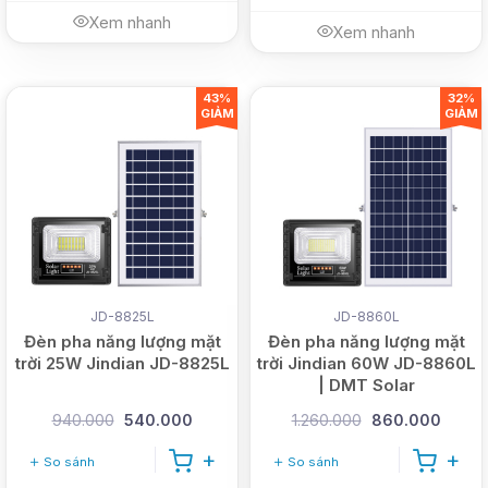
Xem nhanh
Xem nhanh
43%
32%
GIẢM
GIẢM
JD-8825L
JD-8860L
Đèn pha năng lượng mặt
Đèn pha năng lượng mặt
trời 25W Jindian JD-8825L
trời Jindian 60W JD-8860L
| DMT Solar
940.000
540.000
1.260.000
860.000
So sánh
So sánh