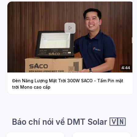
2:12
Tuyển đại lý | Nhà phân phối đèn năng lượng mặt trời -
DMT Solar
Báo chí nói về DMT Solar 🇻🇳