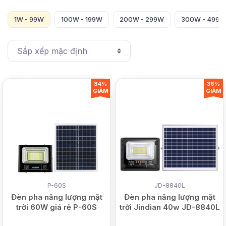
1W - 99W
100W - 199W
200W - 299W
300W - 499W
34%
36%
GIẢM
GIẢM
P-60S
JD-8840L
Đèn pha năng lượng mặt
Đèn pha năng lượng mặt
trời 60W giá rẻ P-60S
trời Jindian 40w JD-8840L