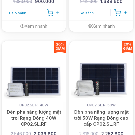
1.330.000
900.000
2.112.000
1.689.600
So sánh
So sánh
Xem nhanh
Xem nhanh
20%
20%
GIẢM
GIẢM
CP02.SL.RF40W
CP02.SL.RF50W
Đèn pha năng lượng mặt
Đèn pha năng lượng mặt
trời Rạng Đông 40W
trời 50W Rạng Đông cao
CP02.SL.RF
cấp CP02.SL.RF
2.546.000
2.036.800
2.816.000
2.252.800