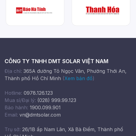
CÔNG TY TNHH DMT SOLAR VIỆT NAM
Địa chỉ:
365A đường Tô Ngọc Vân, Phường Thới An,
Thành phố Hồ Chí Minh
(
Xem bản đồ
)
Hotline:
0978.126.123
Mua sỉ/Đại lý:
(028) 999.99.123
Bảo hành:
1900.099.901
Email:
vn@dmtsolar.com
Trụ sở:
26/1B ấp Nam Lân, Xã Bà Điểm, Thành phố