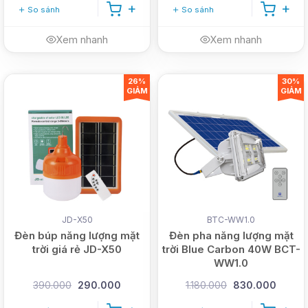
So sánh
So sánh
Xem nhanh
Xem nhanh
26%
30%
GIẢM
GIẢM
JD-X50
BTC-WW1.0
Đèn búp năng lượng mặt
Đèn pha năng lượng mặt
trời giá rẻ JD-X50
trời Blue Carbon 40W BCT-
WW1.0
390.000
290.000
1.180.000
830.000