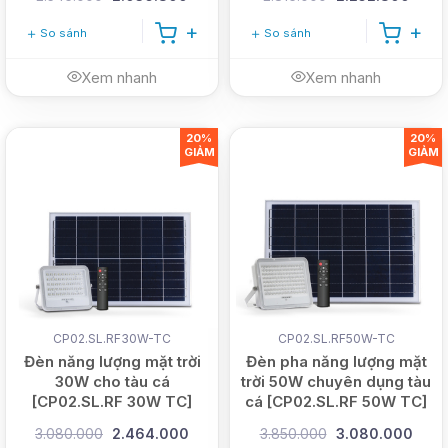
So sánh
So sánh
Xem nhanh
Xem nhanh
20%
20%
GIẢM
GIẢM
CP02.SL.RF30W-TC
CP02.SL.RF50W-TC
Đèn năng lượng mặt trời
Đèn pha năng lượng mặt
30W cho tàu cá
trời 50W chuyên dụng tàu
[CP02.SL.RF 30W TC]
cá [CP02.SL.RF 50W TC]
3.080.000
2.464.000
3.850.000
3.080.000