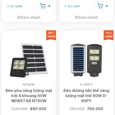
So sánh
So sánh
Xem nhanh
Xem nhanh
28%
32%
GIẢM
GIẢM
NT60W
D-60PY
Đèn pha năng lượng mặt
Đèn đường liền thể năng
trời 4 khoang 60W
lượng mặt trời 60W D-
NEWSTAR NT60W
60PY
1.240.000
890.000
1.160.000
790.000