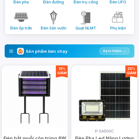
Đèn pha
Đèn đường
Đèn trụ cổng
Đèn UFO
Đèn ốp trần
Đèn Sân vườn
Quạt NLMT
Phụ kiện
Sản phẩm bán chạy
Xem thêm →
12%
22%
GIẢM
GIẢM
P-SA500C
Đèn Pha Led Năng Lượng
Đèn bắt muỗi côn trùng 8W