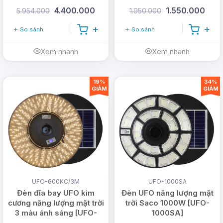
cấp
4.400.000
1.550.000
5.954.000
1.950.000
So sánh
So sánh
Xem nhanh
Xem nhanh
19%
34%
GIẢM
GIẢM
UFO-600KC/3M
UFO-1000SA
Đèn đĩa bay UFO kim
Đèn UFO năng lượng mặt
cương năng lượng mặt trời
trời Saco 1000W [UFO-
3 màu ánh sáng [UFO-
1000SA]
1000KC/3M]