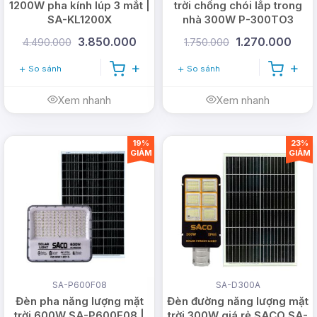
1200W pha kính lúp 3 mắt |
trời chống chói lắp trong
SA-KL1200X
nhà 300W P-300TO3
3.850.000
1.270.000
4.490.000
1.750.000
So sánh
So sánh
Xem nhanh
Xem nhanh
19%
23%
GIẢM
GIẢM
SA-P600F08
SA-D300A
Đèn pha năng lượng mặt
Đèn đường năng lượng mặt
trời 600W SA-P600F08 |
trời 300W giá rẻ SACO SA-