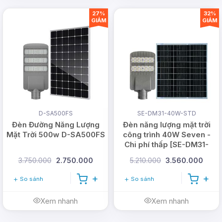
27%
32%
GIẢM
GIẢM
D-SA500FS
SE-DM31-40W-STD
Đèn Đường Năng Lượng
Đèn năng lượng mặt trời
Mặt Trời 500w D-SA500FS
công trình 40W Seven -
Chi phí thấp [SE-DM31-
40W-STD]
3.750.000
2.750.000
5.210.000
3.560.000
So sánh
So sánh
Xem nhanh
Xem nhanh