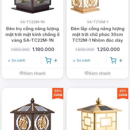
SA-TC22M-1N
SA-TC12M-1
Đèn trụ cổng năng lượng
Đèn lắp cổng năng lượng
mặt trời mặt kính chống ố
mặt trời chữ phúc 30cm
vàng SA-TC22M-1N
TC12M-1 Nhôm đúc dày
[Công tắc]
1.190.000
1.250.000
1.650.000
1.690.000
So sánh
So sánh
Xem nhanh
Xem nhanh
23%
23%
GIẢM
GIẢM