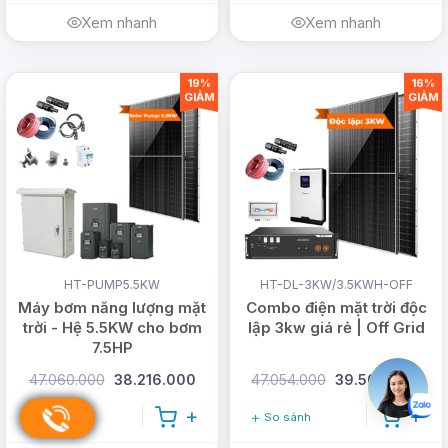
Xem nhanh
Xem nhanh
19%
16%
GIẢM
GIẢM
HT-PUMP5.5KW
HT-DL-3KW/3.5KWH-OFF
Máy bơm năng lượng mặt
Combo điện mặt trời độc
trời - Hệ 5.5KW cho bơm
lập 3kw giá rẻ | Off Grid
7.5HP
47.060.000
38.216.000
47.054.000
39.500.000
So sánh
So sánh