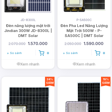
JD-8300L
P-SA500C
Đèn năng lượng mặt trời
Đèn Pha Led Năng Lượng
Jindian 300W JD-8300L |
Mặt Trời 500W - P-
DMT Solar
SA500C | DMT Solar
1.570.000
1.590.000
2.070.000
2.050.000
So sánh
So sánh
Xem nhanh
Xem nhanh
24%
19%
GIẢM
GIẢM