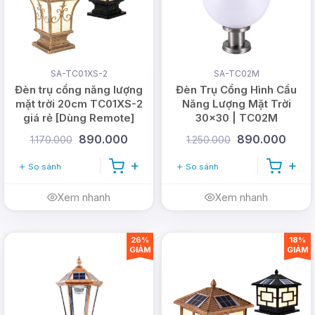
SA-TC01XS-2
SA-TC02M
Đèn trụ cổng năng lượng
Đèn Trụ Cổng Hình Cầu
mặt trời 20cm TC01XS-2
Năng Lượng Mặt Trời
giá rẻ [Dùng Remote]
30x30 | TC02M
890.000
890.000
1.170.000
1.250.000
So sánh
So sánh
Xem nhanh
Xem nhanh
26%
18%
GIẢM
GIẢM