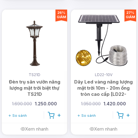
26%
27%
GIẢM
GIẢM
TS21D
LD22-10V
Đèn trụ sân vườn năng
Dây Led vàng năng lượng
lượng mặt trời biệt thự
mặt trời 10m - 20m ống
TS21D
tròn cao cấp [LD22-
10V/20V]
1.690.000
1.250.000
1.950.000
1.420.000
So sánh
So sánh
Xem nhanh
Xem nhanh