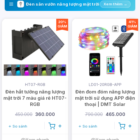
Đèn sân vườn năng lượng mặt trời
Xem thêm →
20%
41%
GIẢM
GIẢM
HT07-RGB
LD01-20RGB-APP
Đèn hắt tường năng lượng
Đèn đom đóm năng lượng
mặt trời 7 màu giá rẻ HT07-
mặt trời sử dụng APP điện
RGB
thoại | DMT Solar
450.000
360.000
790.000
465.000
So sánh
So sánh
Xem nhanh
Xem nhanh