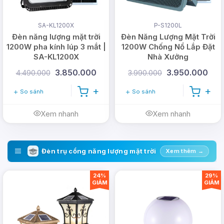
SA-KL1200X
P-S1200L
Đèn năng lượng mặt trời
Đèn Năng Lượng Mặt Trời
1200W pha kính lúp 3 mắt |
1200W Chống Nổ Lắp Đặt
SA-KL1200X
Nhà Xưởng
3.850.000
3.950.000
4.490.000
3.990.000
So sánh
So sánh
Xem nhanh
Xem nhanh
Đèn trụ cổng năng lượng mặt trời
Xem thêm →
24%
29%
GIẢM
GIẢM