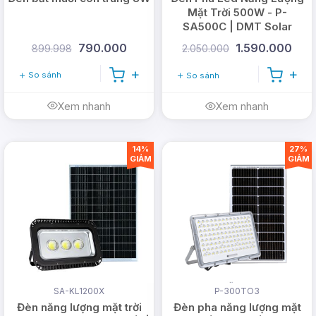
Mặt Trời 500W - P-
SA500C | DMT Solar
790.000
1.590.000
899.998
2.050.000
So sánh
So sánh
Xem nhanh
Xem nhanh
14%
27%
GIẢM
GIẢM
SA-KL1200X
P-300TO3
Đèn năng lượng mặt trời
Đèn pha năng lượng mặt