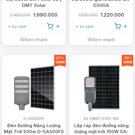
DMT Solar
D300A
1.990.000
1.220.000
2.450.000
1.590.000
So sánh
So sánh
Xem nhanh
Xem nhanh
27%
31%
GIẢM
GIẢM
D-SA500FS
SA-DM61-D100-1R0
Đèn Đường Năng Lượng
Lắp ráp đèn đường năng
Mặt Trời 500w D-SA500FS
lượng mặt trời 100W SA-