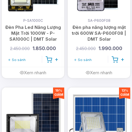
P-SA1000C
SA-P600F08
Đèn Pha Led Năng Lượng
Đèn pha năng lượng mặt
Mặt Trời 1000W - P-
trời 600W SA-P600F08 |
SA1000C | DMT Solar
DMT Solar
1.850.000
1.990.000
2.450.000
2.450.000
So sánh
So sánh
Xem nhanh
Xem nhanh
19%
13%
GIẢM
GIẢM