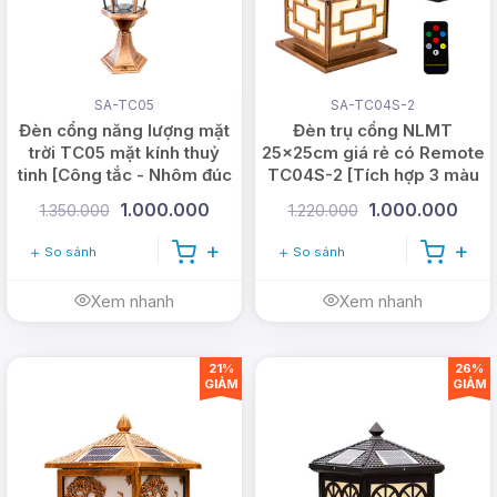
SA-TC05
SA-TC04S-2
Đèn cổng năng lượng mặt
Đèn trụ cổng NLMT
trời TC05 mặt kính thuỷ
25x25cm giá rẻ có Remote
tinh [Công tắc - Nhôm đúc
TC04S-2 [Tích hợp 3 màu
dày]
sáng]
1.000.000
1.000.000
1.350.000
1.220.000
So sánh
So sánh
Xem nhanh
Xem nhanh
21%
26%
GIẢM
GIẢM