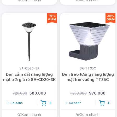
19%
28%
GIẢM
GIẢM
SA-CD20-3K
SA-TT35C
Đèn cắm đất năng lượng
Đèn treo tường năng lượng
mặt trời giá rẻ SA-CD20-3K
mặt trời vuông TT35C
720.000
580.000
1.350.000
970.000
So sánh
So sánh
Xem nhanh
Xem nhanh