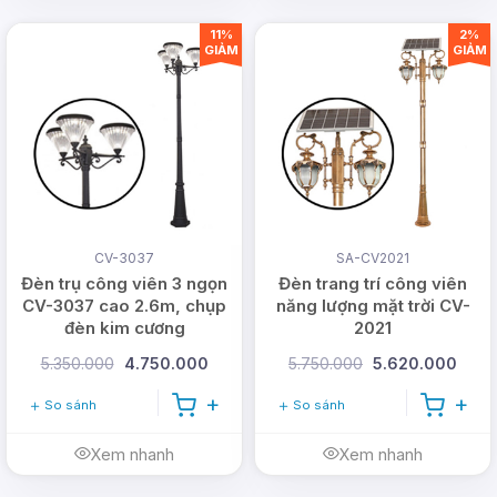
11%
2%
GIẢM
GIẢM
CV-3037
SA-CV2021
Đèn trụ công viên 3 ngọn
Đèn trang trí công viên
CV-3037 cao 2.6m, chụp
năng lượng mặt trời CV-
đèn kim cương
2021
5.350.000
4.750.000
5.750.000
5.620.000
So sánh
So sánh
Xem nhanh
Xem nhanh