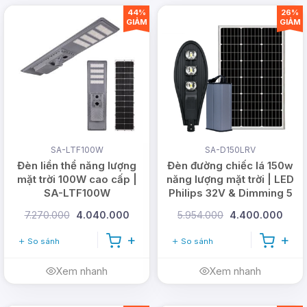
44%
26%
GIẢM
GIẢM
SA-LTF100W
SA-D150LRV
Đèn liền thể năng lượng
Đèn đường chiếc lá 150w
mặt trời 100W cao cấp |
năng lượng mặt trời | LED
SA-LTF100W
Philips 32V & Dimming 5
cấp
7.270.000
4.040.000
5.954.000
4.400.000
So sánh
So sánh
Xem nhanh
Xem nhanh