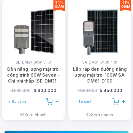
34%
31%
GIẢM
GIẢM
SE-DM31-60W-STD
SA-DM61-D100-1R0
Đèn năng lượng mặt trời
Lắp ráp đèn đường năng
công trình 60W Seven -
lượng mặt trời 100W SA-
Chi phí thấp [SE-DM31-
DM61-D100
60W-STD]
6.930.000
4.600.000
7.860.000
5.450.000
So sánh
So sánh
Xem nhanh
Xem nhanh