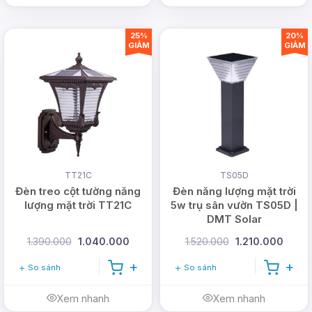
25%
20%
GIẢM
GIẢM
TT21C
TS05D
Đèn treo cột tường năng
Đèn năng lượng mặt trời
lượng mặt trời TT21C
5w trụ sân vườn TS05D |
DMT Solar
1.390.000
1.040.000
1.520.000
1.210.000
So sánh
So sánh
Xem nhanh
Xem nhanh