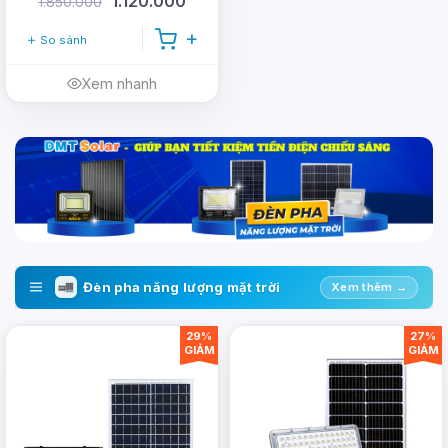
1.120.000
1.850.000
So sánh
Xem nhanh
Đèn pha năng lượng mặt trời
Xem thêm →
29%
27%
GIẢM
GIẢM