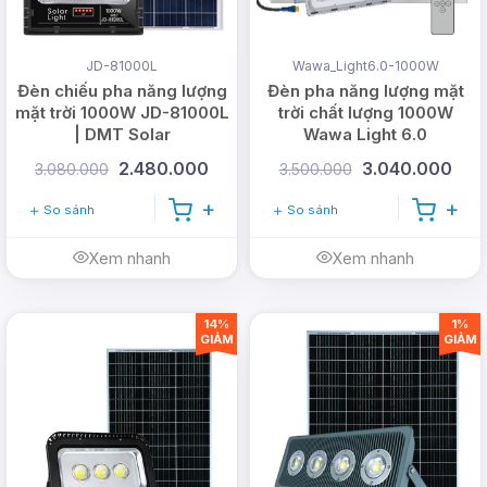
JD-81000L
Wawa_Light6.0-1000W
Đèn chiếu pha năng lượng
Đèn pha năng lượng mặt
mặt trời 1000W JD-81000L
trời chất lượng 1000W
| DMT Solar
Wawa Light 6.0
2.480.000
3.040.000
3.080.000
3.500.000
So sánh
So sánh
Xem nhanh
Xem nhanh
14%
1%
GIẢM
GIẢM