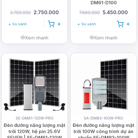
DM61-D100
2.750.000
5.450.000
3.750.000
7.860.000
So sánh
So sánh
Xem nhanh
Xem nhanh
SE-DM61-120W-PRO
SA-DM83-100W-PRO
Đèn đường năng lượng mặt
Đèn đường năng lượng mặt
trời 120W, hệ pin 25.6V
trời 100W công trình dự án
SEVEN | SE-DM61-120W
chuẩn SE-DM83-100W