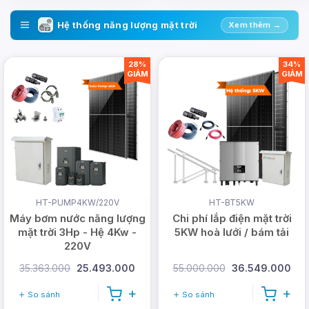
Hệ thống năng lượng mặt trời
Xem thêm →
28%
34%
GIẢM
GIẢM
HT-PUMP4KW/220V
HT-BT5KW
Máy bơm nước năng lượng
Chi phí lắp điện mặt trời
mặt trời 3Hp - Hệ 4Kw -
5KW hoà lưới / bám tải
220V
35.363.000
25.493.000
55.000.000
36.549.000
So sánh
So sánh