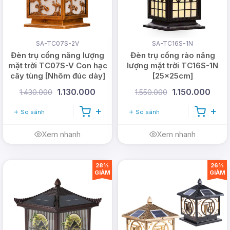
SA-TC07S-2V
SA-TC16S-1N
Đèn trụ cổng năng lượng
Đèn trụ cổng rào năng
mặt trời TC07S-V Con hạc
lượng mặt trời TC16S-1N
cây tùng [Nhôm đúc dày]
[25x25cm]
1.130.000
1.150.000
1.430.000
1.550.000
So sánh
So sánh
Xem nhanh
Xem nhanh
28%
26%
GIẢM
GIẢM