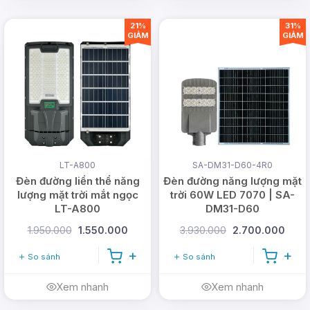
21%
31%
GIẢM
GIẢM
LT-A800
SA-DM31-D60-4R0
Đèn đường liền thể năng
Đèn đường năng lượng mặt
lượng mặt trời mắt ngọc
trời 60W LED 7070 | SA-
LT-A800
DM31-D60
1.950.000
1.550.000
3.930.000
2.700.000
So sánh
So sánh
Xem nhanh
Xem nhanh