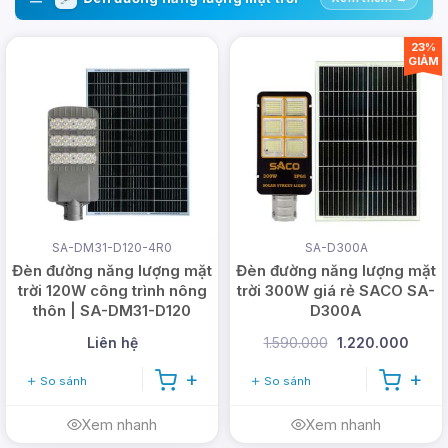
23%
GIẢM
SA-DM31-D120-4R0
SA-D300A
Đèn đường năng lượng mặt
Đèn đường năng lượng mặt
trời 120W công trình nông
trời 300W giá rẻ SACO SA-
thôn | SA-DM31-D120
D300A
Liên hệ
1.590.000
1.220.000
So sánh
So sánh
Xem nhanh
Xem nhanh