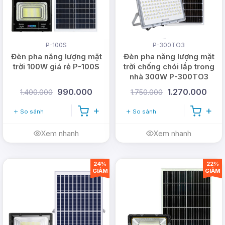
P-100S
P-300TO3
Đèn pha năng lượng mặt
Đèn pha năng lượng mặt
trời 100W giá rẻ P-100S
trời chống chói lắp trong
nhà 300W P-300TO3
990.000
1.270.000
1.400.000
1.750.000
So sánh
So sánh
Xem nhanh
Xem nhanh
24%
22%
GIẢM
GIẢM