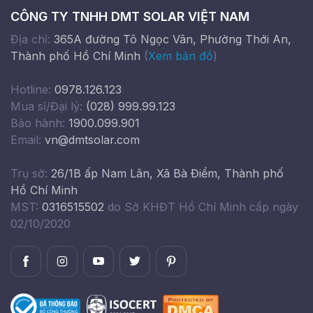
CÔNG TY TNHH DMT SOLAR VIỆT NAM
Địa chỉ:
365A đường Tô Ngọc Vân, Phường Thới An,
Thành phố Hồ Chí Minh
(
Xem bản đồ
)
Hotline:
0978.126.123
Mua sỉ/Đại lý:
(028) 999.99.123
Bảo hành:
1900.099.901
Email:
vn@dmtsolar.com
Trụ sở:
26/1B ấp Nam Lân, Xã Bà Điểm, Thành phố
Hồ Chí Minh
MST:
0316515502
do Sở KHĐT Hồ Chí Minh cấp ngày
02/10/2020