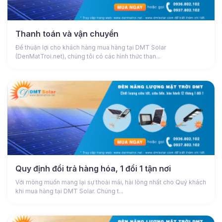
Thanh toán và vận chuyển
Để thuận lợi cho khách hàng mua hàng tại DMT Solar
(DenMatTroi.net), chúng tôi có các hình thức than...
Quy định đổi trả hàng hóa, 1 đổi 1 tận nơi
Với mòng muốn mang lại sự thoải mái, hài lòng nhất cho Quý khách
khi mua hàng tại DMT Solar. Chúng t...