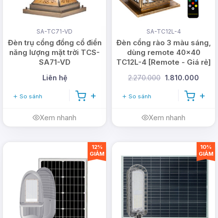
SA-TC71-VD
SA-TC12L-4
Đèn trụ cổng đồng cổ điển
Đèn cổng rào 3 màu sáng,
năng lượng mặt trời TCS-
dùng remote 40x40
SA71-VD
TC12L-4 [Remote - Giá rẻ]
Liên hệ
2.270.000
1.810.000
So sánh
So sánh
Xem nhanh
Xem nhanh
12%
10%
GIẢM
GIẢM