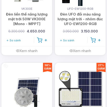
VK300E
UFO-EW1200-RGB
Đèn liền thể năng lượng
Đèn UFO đổi màu năng
mặt trời 50W VK300E
lượng mặt trời - nhôm đúc
[Mono - MPPT]
UFO-EW1200-RGB
6.300.000
4.650.000
3.950.000
3.150.000
So sánh
So sánh
Xem nhanh
Xem nhanh
38%
27%
GIẢM
GIẢM