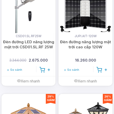
CSD01.SL.RF25W
JUPI.AIT-120W
Đèn đường LED năng lượng
Đèn đường năng lượng mặt
mặt trời CSD01.SL.RF 25W
trời cao cấp 120W
3.344.000
2.675.000
16.260.000
So sánh
So sánh
Xem nhanh
Xem nhanh
29%
26%
GIẢM
GIẢM