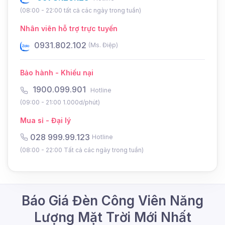
(08:00 - 22:00 tất cả các ngày trong tuần)
Nhân viên hỗ trợ trực tuyến
0931.802.102
0
(Ms. Điệp)
Bảo hành - Khiếu nại
1900.099.901
Hotline
(09:00 - 21:00 1.000d/phút)
Mua sỉ - Đại lý
028 999.99.123
Hotline
(08:00 - 22:00 Tất cả các ngày trong tuần)
Báo Giá Đèn Công Viên Năng
Lượng Mặt Trời Mới Nhất