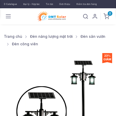
E-Catalogue
Đại lý - Hợp tác
Tin tức
Giới thiệu
Kiểm tra đơn hàng
0
Trang chủ
Đèn năng lượng mặt trời
Đèn sân vườn
Đèn công viên
23%
GIẢM