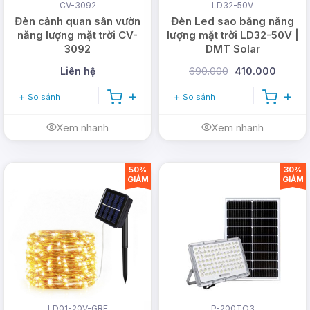
CV-3092
LD32-50V
Đèn cảnh quan sân vườn
Đèn Led sao băng năng
năng lượng mặt trời CV-
lượng mặt trời LD32-50V |
3092
DMT Solar
Liên hệ
690.000
410.000
So sánh
So sánh
Xem nhanh
Xem nhanh
50%
30%
GIẢM
GIẢM
LD01-20V-GRE
P-200TO3