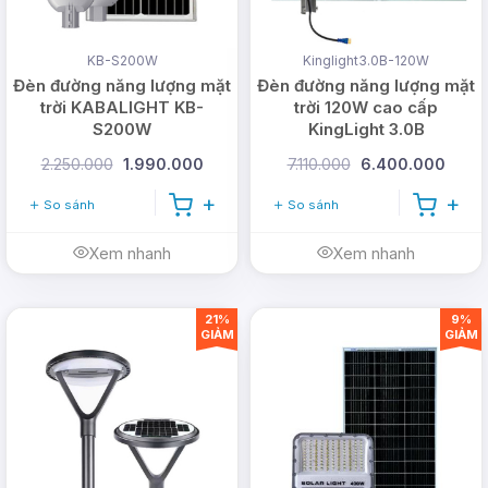
KB-S200W
Kinglight3.0B-120W
Đèn đường năng lượng mặt
Đèn đường năng lượng mặt
trời KABALIGHT KB-
trời 120W cao cấp
S200W
KingLight 3.0B
2.250.000
1.990.000
7.110.000
6.400.000
So sánh
So sánh
Xem nhanh
Xem nhanh
21%
9%
GIẢM
GIẢM