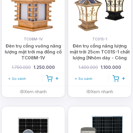
TC08M-1V
TC01S-1
Đèn trụ cổng vuông năng
Đèn trụ cổng năng lượng
lượng mặt trời mạ đồng cổ
mặt trời 25cm TC01S-1 chất
TC08M-1V
lượng [Nhôm dày - Công
tắc]
1.750.000
1.250.000
1.490.000
1.100.000
So sánh
So sánh
Xem nhanh
Xem nhanh