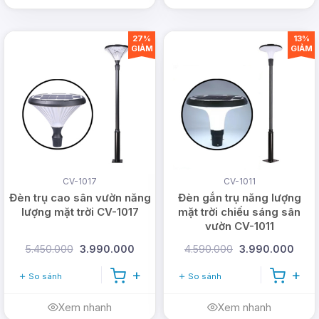
Web: www.dmtsolar.com -
www.dmtsolar.vn
27%
13%
GIẢM
GIẢM
CV-1017
CV-1011
Đèn trụ cao sân vườn năng
Đèn gắn trụ năng lượng
lượng mặt trời CV-1017
mặt trời chiếu sáng sân
vườn CV-1011
5.450.000
3.990.000
4.590.000
3.990.000
So sánh
So sánh
Xem nhanh
Xem nhanh