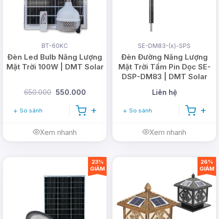
BT-60KC
SE-DM83-(x)-SPS
Đèn Led Bulb Năng Lượng
Đèn Đường Năng Lượng
Mặt Trời 100W | DMT Solar
Mặt Trời Tấm Pin Dọc SE-
DSP-DM83 | DMT Solar
650.000
550.000
Liên hệ
So sánh
So sánh
Xem nhanh
Xem nhanh
23%
26%
GIẢM
GIẢM