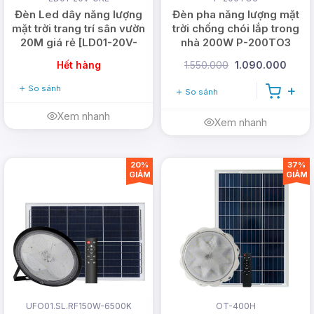
Đèn Led dây năng lượng
Đèn pha năng lượng mặt
mặt trời trang trí sân vườn
trời chống chói lắp trong
20M giá rẻ [LD01-20V-
nhà 200W P-200TO3
GRE]
Hết hàng
1.550.000
1.090.000
So sánh
So sánh
Xem nhanh
Xem nhanh
20%
37%
GIẢM
GIẢM
UFO01.SL.RF150W-6500K
OT-400H