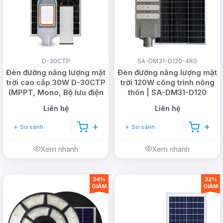
D-30CTP
SA-DM31-D120-4R0
Đèn đường năng lượng mặt
Đèn đường năng lượng mặt
trời cao cấp 30W D-30CTP
trời 120W công trình nông
(MPPT, Mono, Bộ lưu điện
thôn | SA-DM31-D120
rời)
Liên hệ
Liên hệ
So sánh
So sánh
Xem nhanh
Xem nhanh
34%
32%
GIẢM
GIẢM