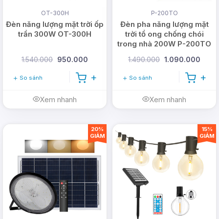
OT-300H
P-200TO
Đèn năng lượng mặt trời ốp
Đèn pha năng lượng mặt
trần 300W OT-300H
trời tổ ong chống chói
trong nhà 200W P-200TO
1.540.000
950.000
1.490.000
1.090.000
So sánh
So sánh
Xem nhanh
Xem nhanh
20%
15%
GIẢM
GIẢM