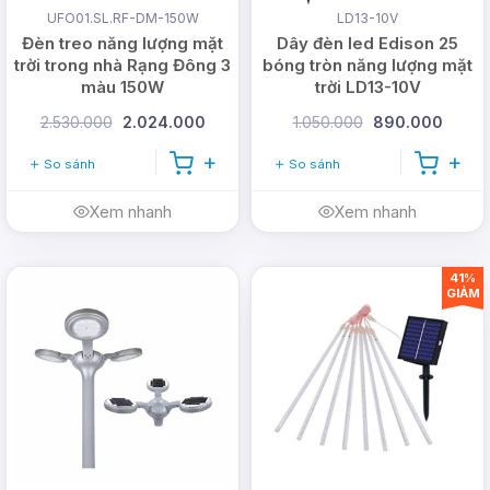
UFO01.SL.RF-DM-150W
LD13-10V
Đèn treo năng lượng mặt
Dây đèn led Edison 25
trời trong nhà Rạng Đông 3
bóng tròn năng lượng mặt
màu 150W
trời LD13-10V
2.530.000
2.024.000
1.050.000
890.000
So sánh
So sánh
Xem nhanh
Xem nhanh
41%
GIẢM