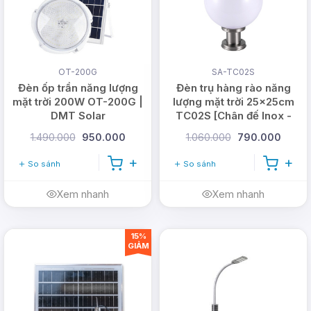
OT-200G
SA-TC02S
Đèn ốp trần năng lượng
Đèn trụ hàng rào năng
mặt trời 200W OT-200G |
lượng mặt trời 25x25cm
DMT Solar
TC02S [Chân đế Inox -
Acrylic]
1.490.000
950.000
1.060.000
790.000
So sánh
So sánh
Xem nhanh
Xem nhanh
15%
GIẢM