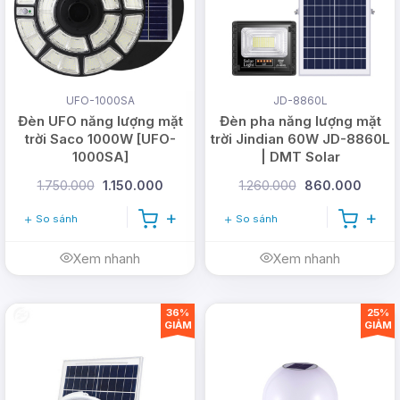
UFO-1000SA
JD-8860L
Đèn UFO năng lượng mặt
Đèn pha năng lượng mặt
trời Saco 1000W [UFO-
trời Jindian 60W JD-8860L
1000SA]
| DMT Solar
1.750.000
1.150.000
1.260.000
860.000
So sánh
So sánh
Xem nhanh
Xem nhanh
36%
25%
GIẢM
GIẢM