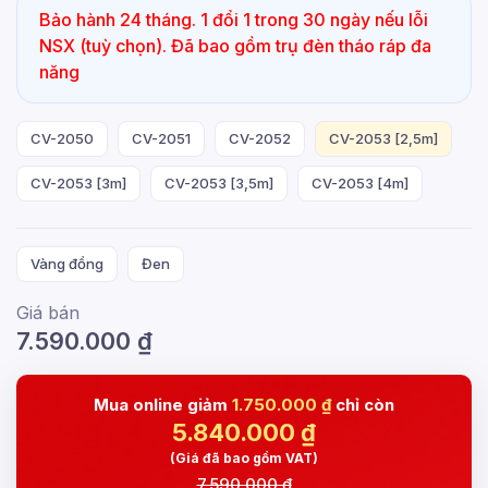
Bảo hành 24 tháng. 1 đổi 1 trong 30 ngày nếu lỗi
NSX (tuỳ chọn). Đã bao gồm trụ đèn tháo ráp đa
năng
CV-2050
CV-2051
CV-2052
CV-2053 [2,5m]
CV-2053 [3m]
CV-2053 [3,5m]
CV-2053 [4m]
Vàng đồng
Đen
Giá bán
7.590.000
₫
Mua online giảm
1.750.000 ₫
chỉ còn
5.840.000
₫
(Giá đã bao gồm VAT)
7.590.000 ₫