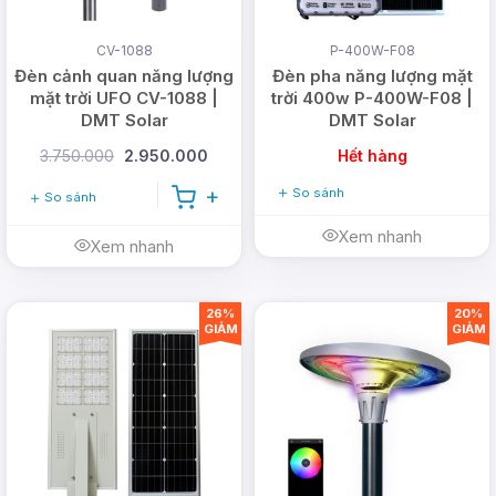
CV-1088
P-400W-F08
Đèn cảnh quan năng lượng
Đèn pha năng lượng mặt
mặt trời UFO CV-1088 |
trời 400w P-400W-F08 |
DMT Solar
DMT Solar
3.750.000
2.950.000
Hết hàng
So sánh
So sánh
Xem nhanh
Xem nhanh
26%
20%
GIẢM
GIẢM