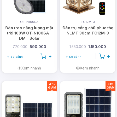
OT-N100SA
TC12M-3
Đèn treo năng lượng mặt
Đèn trụ cổng chữ phúc thọ
trời 100W OT-N100SA |
NLMT 30cm TC12M-3
DMT Solar
770.000
590.000
1.550.000
1.150.000
So sánh
So sánh
Xem nhanh
Xem nhanh
31%
31%
GIẢM
GIẢM