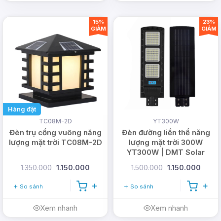
15%
23%
GIẢM
GIẢM
Hàng đặt
TC08M-2D
YT300W
Đèn trụ cổng vuông năng
Đèn đường liền thể năng
lượng mặt trời TC08M-2D
lượng mặt trời 300W
YT300W | DMT Solar
1.350.000
1.150.000
1.500.000
1.150.000
So sánh
So sánh
Xem nhanh
Xem nhanh