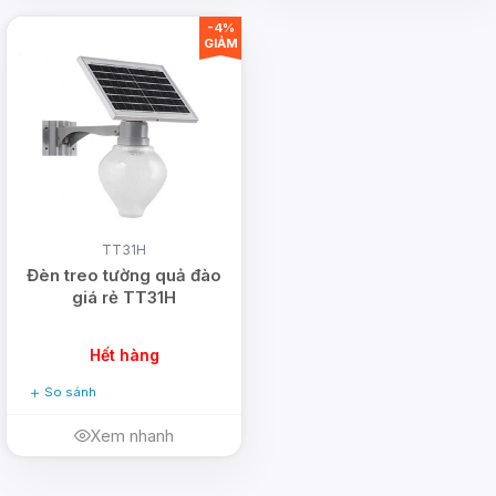
-4%
GIẢM
TT31H
Đèn treo tường quả đào
giá rẻ TT31H
Hết hàng
So sánh
Xem nhanh