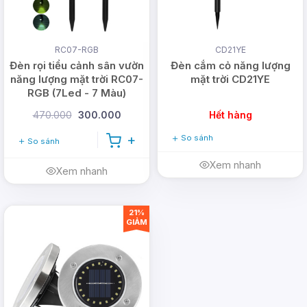
RC07-RGB
CD21YE
Đèn rọi tiểu cảnh sân vườn
Đèn cắm cỏ năng lượng
năng lượng mặt trời RC07-
mặt trời CD21YE
RGB (7Led - 7 Màu)
470.000
300.000
Hết hàng
So sánh
So sánh
Xem nhanh
Xem nhanh
Ánh sáng cam
: Cho những ai ưa thích màu đóm
21%
lửa (cam), đây quả là sự lựa chọn ưu tiên. Đèn
GIẢM
năng lượng mặt trời 3 trong 1 này có duy nhất một
màu ánh sáng đóm lửa cam, các chips led không
bị chi phối bởi các màu ánh sáng khác. Không
những vậy, chế độ sáng của đèn là nhấp nháy, tạo