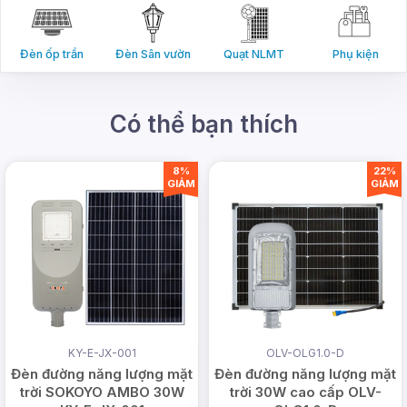
hoạt động tốt ngay cả khi trong môi trường nước.
Linh hoạt
: Điều đặc biệt nhất của đèn năng lượng
Đèn ốp trần
Đèn Sân vườn
Quạt NLMT
Phụ kiện
mặt trời này là có cả 3 cách lắp đặt trong bộ đèn
gồm trụ rào, cắm đất, gắn tường, 3 cách lắp đặt
này giúp cho người dùng linh hoạt hơn trong quá
Có thể bạn thích
trình sử dụng, nếu không muốn lắp đặt cách này
thì có thể thay đổi vị trí, cách lắp đặt khác.
8%
22%
GIẢM
GIẢM
KY-E-JX-001
OLV-OLG1.0-D
Đèn đường năng lượng mặt
Đèn đường năng lượng mặt
trời SOKOYO AMBO 30W
trời 30W cao cấp OLV-