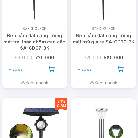
SA-CD07-3K
SA-CD20-3K
Đèn cắm đất năng lượng
Đèn cắm đất năng lượng
mặt trời thân nhôm cao cấp
mặt trời giá rẻ SA-CD20-3K
SA-CD07-3K
990.000
720.000
720.000
580.000
So sánh
So sánh
Xem nhanh
Xem nhanh
Mô tả chi tiết của đèn năng
24%
lượng mặt trời hiệu ứng
GIẢM
ngọn lửa CD22:
Tiết kiệm điện
: Sử dụng hoàn toàn bằng năng