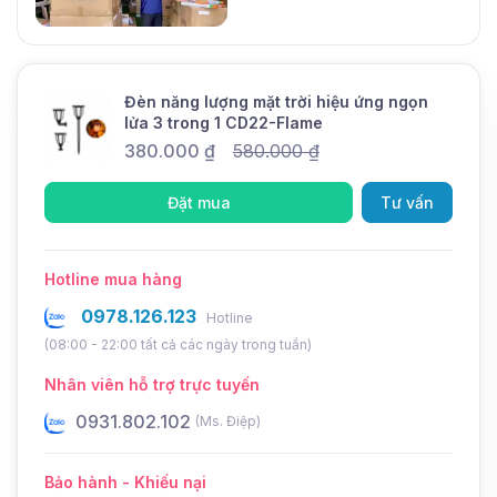
ứng ngọn lửa 3 trong 1 với mã sản phẩm là CD22-
Flame.
Đèn năng lượng mặt trời hiệu ứng ngọn
lửa 3 trong 1 CD22-Flame
380.000
₫
580.000
₫
Đặt mua
Tư vấn
Hotline mua hàng
0978.126.123
Hotline
(08:00 - 22:00 tất cả các ngày trong tuần)
Nhân viên hỗ trợ trực tuyến
0931.802.102
0
(Ms. Điệp)
Bảo hành - Khiếu nại