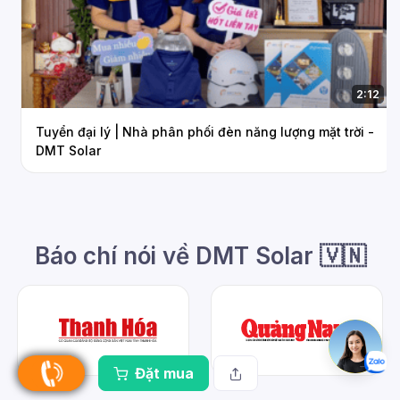
2:12
Tuyển đại lý | Nhà phân phối đèn năng lượng mặt trời -
DMT Solar
Báo chí nói về DMT Solar 🇻🇳
Đặt mua