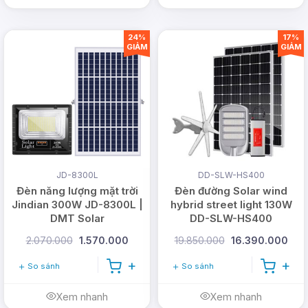
24%
17%
GIẢM
GIẢM
JD-8300L
DD-SLW-HS400
Đèn năng lượng mặt trời
Đèn đường Solar wind
Jindian 300W JD-8300L |
hybrid street light 130W
DMT Solar
DD-SLW-HS400
2.070.000
1.570.000
19.850.000
16.390.000
So sánh
So sánh
Xem nhanh
Xem nhanh