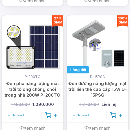
Xem nhanh
Xem nhanh
27%
100%
GIẢM
GIẢM
Hàng đặt
P-200TO
D-15PSG
Đèn pha năng lượng mặt
Đèn đường năng lượng mặt
trời tổ ong chống chói
trời liền thể cao cấp 15W D-
trong nhà 200W P-200TO
15PSG
1.490.000
1.090.000
4.770.000
Liên hệ
So sánh
So sánh
Xem nhanh
Xem nhanh