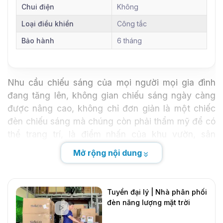
Chui điện
Không
Loại điều khiển
Công tắc
Bảo hành
6 tháng
Nhu cầu chiếu sáng của mọi người mọi gia đình
đang tăng lên, không gian chiếu sáng ngày càng
được nâng cao, không chỉ đơn giản là một chiếc
đèn chiếu sáng mà chúng còn phải thẩm mỹ để có
thể trang trí, là điểm nhấn của khu vườn, sân
vườn,... của chúng ta. Hôm nay,
DMTsolar
giới
Mở rộng nội dung
thiệu đến bạn đọc một chiếc đèn thỏa mãn được
những yêu cầu khó tính nhất như chiếu sáng màu,
linh hoạt lắp đặt, sử dụng năng lượng mặt trời, giá
Tuyển đại lý | Nhà phân phối
lại còn rẻ, phù hợp với mọi không gian, kinh tế
đèn năng lượng mặt trời
từng gia đình. Đó là đèn năng lượng mặt trời hiệu
DMT Solar
Mới