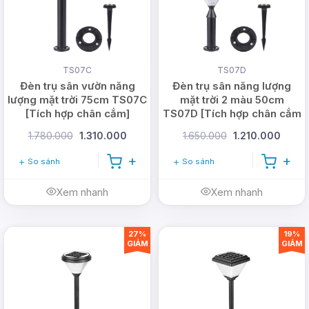
Thời gian chiếu
8-10h
sáng
Chất liệu
Nhựa ABS+PC
TS07C
TS07D
Cấp độ chống
Đèn trụ sân vườn năng
Đèn trụ sân năng lượng
IP65
nước
lượng mặt trời 75cm TS07C
mặt trời 2 màu 50cm
[Tích hợp chân cắm]
TS07D [Tích hợp chân cắm
Màu sáng
đóm lửa
đất]
1.780.000
1.310.000
1.650.000
1.210.000
Bảo hành
06 tháng
So sánh
So sánh
Xem nhanh
Xem nhanh
27%
19%
GIẢM
GIẢM