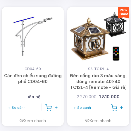
20%
GIẢM
CD04-60
SA-TC12L-4
Cần đèn chiếu sáng đường
Đèn cổng rào 3 màu sáng,
phố CD04-60
dùng remote 40x40
TC12L-4 [Remote - Giá rẻ]
Liên hệ
2.270.000
1.810.000
So sánh
So sánh
Xem nhanh
Xem nhanh