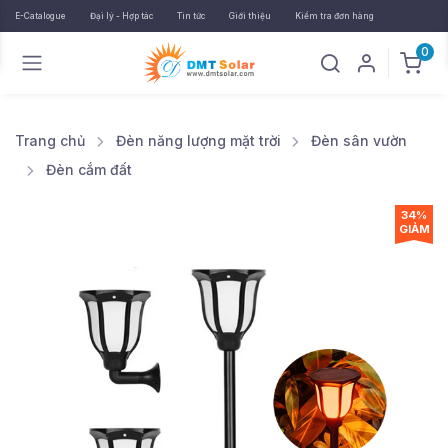
E-Catalogue
Đại lý - Hợp tác
Tin tức
Giới thiệu
Kiểm tra đơn hàng
0
Trang chủ
Đèn năng lượng mặt trời
Đèn sân vườn
Đèn cắm đất
34%
GIẢM