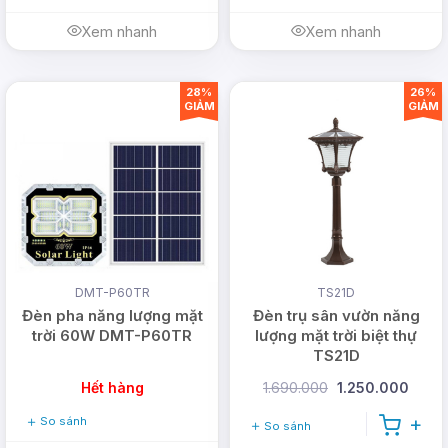
999.99.123
Xem nhanh
Xem nhanh
Email:
vn@dmtsolar.com
-
cskh@dmtsolar.com
28%
26%
Web: www.dmtsolar.com -
GIẢM
GIẢM
www.dmtsolar.vn
DMT-P60TR
TS21D
Đèn pha năng lượng mặt
Đèn trụ sân vườn năng
trời 60W DMT-P60TR
lượng mặt trời biệt thự
TS21D
Hết hàng
1.690.000
1.250.000
So sánh
So sánh