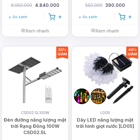
Dễ dàng lắp đặt
: Sân vườn, nơi để chúng ta trang
6.050.000
4.840.000
550.000
390.000
trí, tô điểm thêm cho ngôi nhà hầu như là sự ngẫu
So sánh
So sánh
hứng nên việc lựa chọn đèn năng lượng mặt trời
để trang trí, lắp đặt là vô cùng hợp lí. Bởi đèn này
Xem nhanh
Xem nhanh
không cần phải chạy đường dây điện rườm rà, có
thể hoàn thành xong dự án, xây nhà xong cũng có
thể lắp đặt được.
20%
40%
GIẢM
GIẢM
CSD02.SL100W
LD05
Đèn đường năng lượng mặt
Dây LED năng lượng mặt
trời Rạng Đông 100W
trời hình giọt nước [LD05]
CSD02.SL