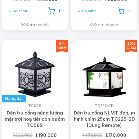
điện bất ngờ, đặc biệt là nhà có trẻ em hay chạy
So sánh
So sánh
nhảy thì đây quả là sự lựa chọn hợp lí.
Xem nhanh
Xem nhanh
8%
20%
GIẢM
GIẢM
Hàng đặt
TC09S
TC22S-2D
Đèn trụ cổng năng lượng
Đèn trụ cổng NLMT đen, in
mặt trời hoạ tiết con bướm
hình chìm 25cm TC22S-2D
TC09S
[Dùng Remote]
1.290.000
1.190.000
1.470.000
1.170.000