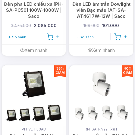
Đèn pha LED chiếu xa [PH-
Đèn LED âm trần Dowlight
SA-PC50] 100W-1000W |
viền Bạc mẫu [AT-SA-
Saco
AT46] 7W-12W | Saco
3.475.000
2.085.000
169.000
101.000
So sánh
So sánh
Xem nhanh
Xem nhanh
35%
40%
GIẢM
GIẢM
PH-VL-FL3AB
RN-SA-RN22-(x)/T