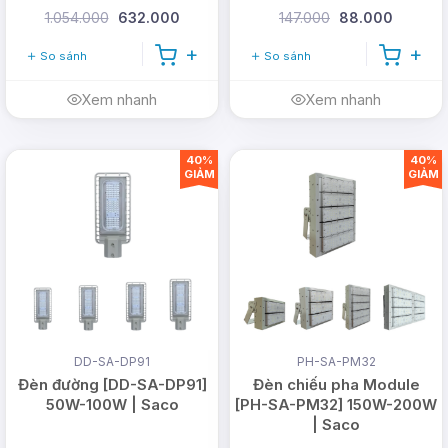
1.054.000
632.000
147.000
88.000
So sánh
So sánh
Xem nhanh
Xem nhanh
40%
40%
GIẢM
GIẢM
DD-SA-DP91
PH-SA-PM32
Đèn đường [DD-SA-DP91]
Đèn chiếu pha Module
50W-100W | Saco
[PH-SA-PM32] 150W-200W
| Saco