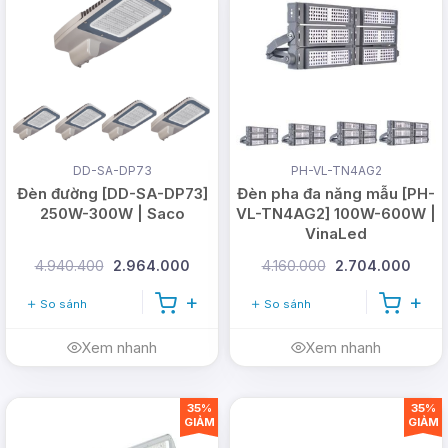
trội và khả năng tiết kiệm năng lượng, giúp công
trình của bạn luôn sáng sủa và an toàn.
DD-SA-DP73
PH-VL-TN4AG2
Đèn đường [DD-SA-DP73]
Đèn pha đa năng mẫu [PH-
250W-300W | Saco
VL-TN4AG2] 100W-600W |
VinaLed
4.940.400
2.964.000
4.160.000
2.704.000
So sánh
So sánh
Xem nhanh
Xem nhanh
35%
35%
GIẢM
GIẢM