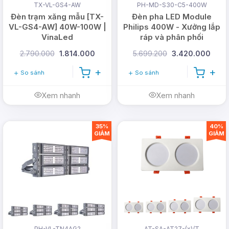
TX-VL-GS4-AW
PH-MD-S30-C5-400W
Đèn trạm xăng mẫu [TX-
Đèn pha LED Module
VL-GS4-AW] 40W-100W |
Philips 400W - Xưởng lắp
VinaLed
ráp và phân phối
2.790.000
1.814.000
5.699.200
3.420.000
So sánh
So sánh
Xem nhanh
Xem nhanh
35%
40%
GIẢM
GIẢM
PH-VL-TN4AG2
AT-SA-AT27-(x)/T