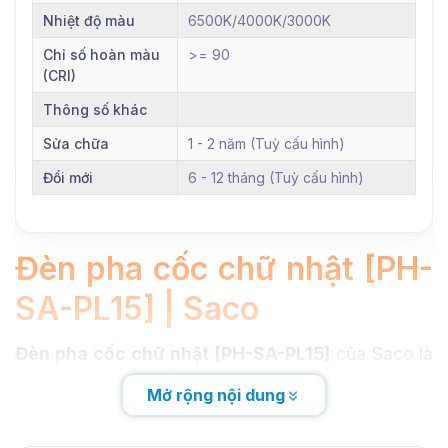
Nhiệt độ màu
6500K/4000K/3000K
Chỉ số hoàn màu
>= 90
(CRI)
Thông số khác
Sửa chữa
1 - 2 năm (Tuỳ cấu hình)
Đổi mới
6 - 12 tháng (Tuỳ cấu hình)
Đèn pha cốc chữ nhật [PH-
SA-PL15] | Saco
Đèn pha cốc chữ nhật [PH-SA-PL15]
của Saco là
một giải pháp chiếu sáng lý tưởng cho các công
Mở rộng nội dung
trình cần sự chiếu sáng mạnh mẽ và hiệu quả. Với
thiết kế hiện đại, đèn mang đến không gian sáng