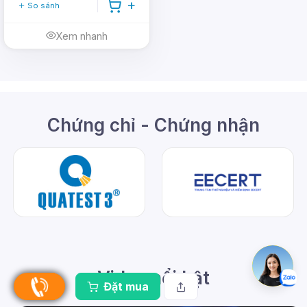
So sánh
Xem nhanh
Chứng chỉ - Chứng nhận
Video nổi bật
Đặt mua
1:35