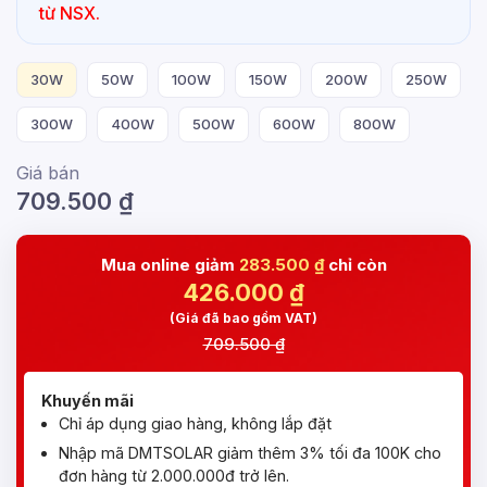
từ NSX.
30W
50W
100W
150W
200W
250W
300W
400W
500W
600W
800W
Giá bán
709.500
₫
Mua online giảm
283.500 ₫
chỉ còn
426.000
₫
(Giá đã bao gồm VAT)
709.500 ₫
Khuyến mãi
Chỉ áp dụng giao hàng, không lắp đặt
Nhập mã DMTSOLAR giảm thêm 3% tối đa 100K cho
đơn hàng từ 2.000.000đ trở lên.