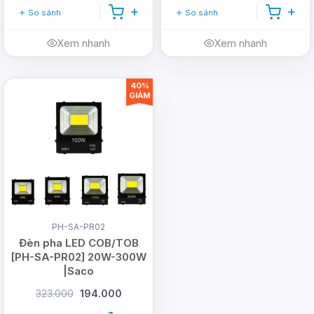
So sánh
So sánh
Xem nhanh
Xem nhanh
40%
GIẢM
PH-SA-PR02
Đèn pha LED COB/TOB
[PH-SA-PR02] 20W-300W
|Saco
323.000
194.000