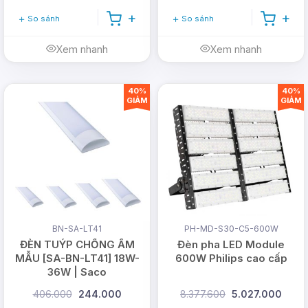
So sánh
So sánh
Xem nhanh
Xem nhanh
40%
40%
GIẢM
GIẢM
BN-SA-LT41
PH-MD-S30-C5-600W
ĐÈN TUÝP CHỐNG ẨM
Đèn pha LED Module
MẪU [SA-BN-LT41] 18W-
600W Philips cao cấp
36W | Saco
406.000
244.000
8.377.600
5.027.000