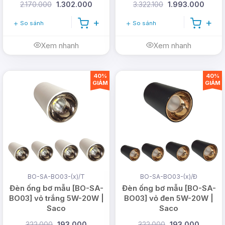
2.170.000
1.302.000
3.322.100
1.993.000
So sánh
So sánh
Xem nhanh
Xem nhanh
40%
40%
GIẢM
GIẢM
BO-SA-BO03-(x)/T
BO-SA-BO03-(x)/Đ
Đèn ống bơ mẫu [BO-SA-
Đèn ống bơ mẫu [BO-SA-
BO03] vỏ trắng 5W-20W |
BO03] vỏ đen 5W-20W |
Saco
Saco
322.000
193.000
322.000
193.000