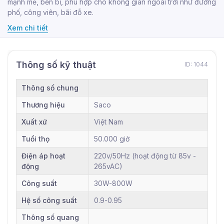
mạnh mẽ, bền bỉ, phù hợp cho không gian ngoài trời như đường
phố, công viên, bãi đỗ xe.
Xem chi tiết
Thông số kỹ thuật
ID: 1044
Thông số chung
Thương hiệu
Saco
Xuất xứ
Việt Nam
Tuổi thọ
50.000 giờ
Điện áp hoạt
220v/50Hz (hoạt động từ 85v -
động
265vAC)
Công suất
30W-800W
Hệ số công suất
0.9-0.95
Thông số quang