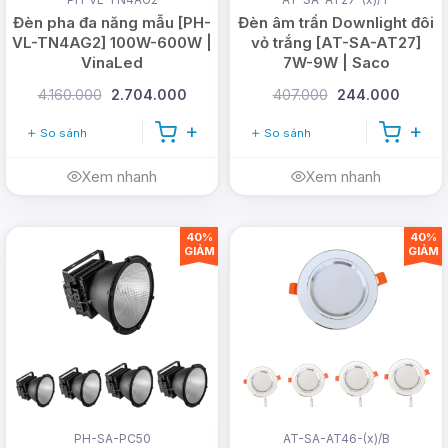
Đèn pha đa năng mẫu [PH-
Đèn âm trần Downlight đôi
VL-TN4AG2] 100W-600W |
vỏ trắng [AT-SA-AT27]
VinaLed
7W-9W | Saco
4.160.000
2.704.000
407.000
244.000
So sánh
So sánh
Xem nhanh
Xem nhanh
40%
40%
GIẢM
GIẢM
PH-SA-PC50
AT-SA-AT46-(x)/B