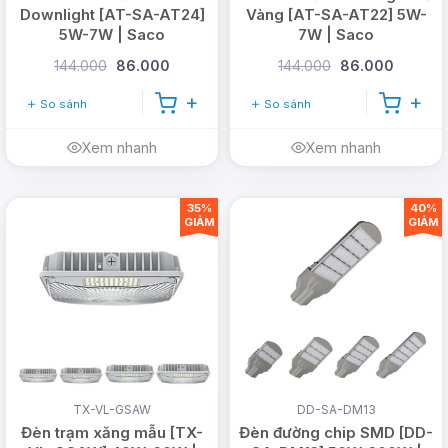
Downlight [AT-SA-AT24]
Vàng [AT-SA-AT22] 5W-
5W-7W | Saco
7W | Saco
144.000
86.000
144.000
86.000
So sánh
So sánh
Xem nhanh
Xem nhanh
35%
40%
GIẢM
GIẢM
TX-VL-GSAW
DD-SA-DM13
Đèn trạm xăng mẫu [TX-
Đèn đường chip SMD [DD-