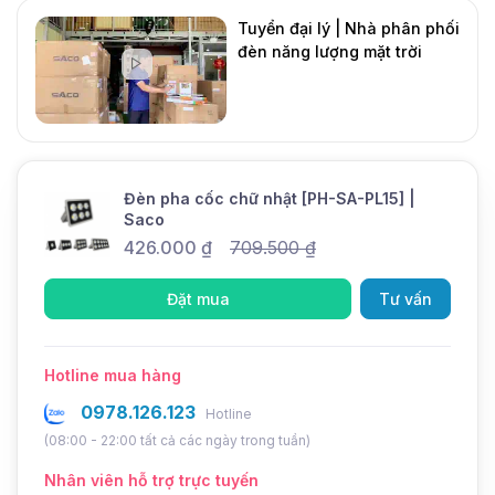
rõ và an toàn cho các khu vực như đường phố, sân
Tuyển đại lý | Nhà phân phối
vườn, bãi đỗ xe, hoặc các công trình ngoài trời
đèn năng lượng mặt trời
khác.
DMT Solar
Mới
Đèn pha cốc chữ nhật [PH-SA-PL15] |
Saco
426.000
₫
709.500
₫
Đặt mua
Tư vấn
Hotline mua hàng
0978.126.123
Hotline
(08:00 - 22:00 tất cả các ngày trong tuần)
Nhân viên hỗ trợ trực tuyến