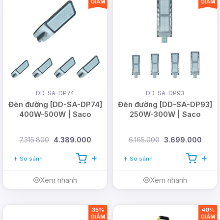
ánh sáng rõ ràng, dễ dàng quan sát mọi
GIẢM
GIẢM
chi tiết trong không gian chiếu sáng.
DD-SA-DP74
DD-SA-DP93
Đèn đường [DD-SA-DP74]
Đèn đường [DD-SA-DP93]
400W-500W | Saco
250W-300W | Saco
7.315.800
4.389.000
6.165.000
3.699.000
So sánh
So sánh
Xem nhanh
Xem nhanh
35%
40%
GIẢM
GIẢM