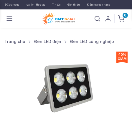
E-Catalogue
Đại lý - Hợp tác
Tin tức
Giới thiệu
Kiểm tra đơn hàng
0
Trang chủ
Đèn LED điện
Đèn LED công nghiệp
40%
GIẢM