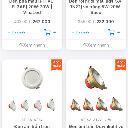
Đèn pha mẫu [PH-VL-
Đèn rọi ngồi mẫu [RN-SA-
FL3AB] 20W-70W |
RN22] vỏ trắng 5W-20W |
VinaLed
Saco
403.000
262.000
386.000
232.000
So sánh
So sánh
Xem nhanh
Xem nhanh
40%
40%
GIẢM
GIẢM
AT-SA-AT24
AT-SA-AT22-(x)/V
Đèn âm trần tròn
Đèn âm trần Downlight vỏ