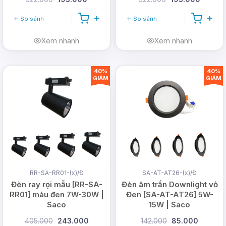
So sánh
So sánh
Xem nhanh
Xem nhanh
40%
40%
GIẢM
GIẢM
RR-SA-RR01-(x)/Đ
SA-AT-AT26-(x)/Đ
Đèn ray rọi mẫu [RR-SA-
Đèn âm trần Downlight vỏ
RR01] màu đen 7W-30W |
Đen [SA-AT-AT26] 5W-
Saco
15W | Saco
405.000
243.000
142.000
85.000