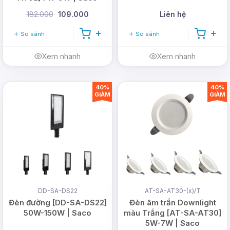
182.000
109.000
Liên hệ
So sánh
So sánh
Xem nhanh
Xem nhanh
40%
40%
GIẢM
GIẢM
DD-SA-DS22
AT-SA-AT30-(x)/T
Đèn đường [DD-SA-DS22]
Đèn âm trần Downlight
50W-150W | Saco
màu Trắng [AT-SA-AT30]
5W-7W | Saco