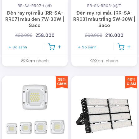
RR-SA-RR07-(x)/Đ
RR-SA-RR03-(x)/T
Đèn ray rọi mẫu [RR-SA-
Đèn ray rọi mẫu [RR-SA-
RR07] màu đen 7W-30W |
RR03] màu trắng 5W-30W |
Saco
Saco
430.000
258.000
360.000
216.000
So sánh
So sánh
Xem nhanh
Xem nhanh
35%
40%
GIẢM
GIẢM