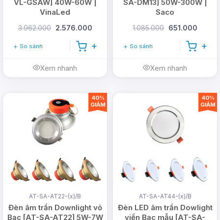
VL-GSAW] 40W-60W |
SA-DM13] 50W-300W |
VinaLed
Saco
3.962.000
2.576.000
1.085.000
651.000
So sánh
So sánh
Xem nhanh
Xem nhanh
40%
40%
GIẢM
GIẢM
AT-SA-AT22-(x)/B
AT-SA-AT44-(x)/B
Đèn âm trần Downlight vỏ
Đèn LED âm trần Dowlight
Bạc [AT-SA-AT22] 5W-7W
viền Bạc mẫu [AT-SA-