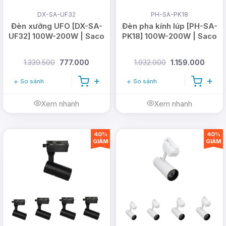
DX-SA-UF32
PH-SA-PK18
Email:
vn@dmtsolar.com
-
Đèn xưởng UFO [DX-SA-
Đèn pha kính lúp [PH-SA-
cskh@dmtsolar.com
UF32] 100W-200W | Saco
PK18] 100W-200W | Saco
Web: www.dmtsolar.com -
1.339.500
777.000
1.932.000
1.159.000
www.dmtsolar.vn
So sánh
So sánh
Xem nhanh
Xem nhanh
40%
40%
GIẢM
GIẢM