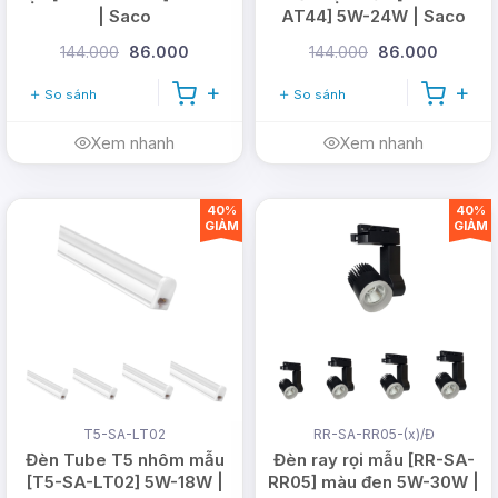
| Saco
AT44] 5W-24W | Saco
144.000
86.000
144.000
86.000
So sánh
So sánh
Xem nhanh
Xem nhanh
40%
40%
GIẢM
GIẢM
T5-SA-LT02
RR-SA-RR05-(x)/Đ
Đèn Tube T5 nhôm mẫu
Đèn ray rọi mẫu [RR-SA-
[T5-SA-LT02] 5W-18W |
RR05] màu đen 5W-30W |