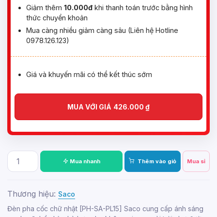
Giảm thêm
10.000đ
khi thanh toán trước bằng hình
thức chuyển khoản
Mua càng nhiều giảm càng sâu (Liên hệ Hotline
0978.126.123)
Giá và khuyến mãi có thể kết thúc sớm
MUA VỚI GIÁ
426.000
₫
Mua nhanh
Thêm vào giỏ
Mua sỉ
Thương hiệu:
Saco
Đèn pha cốc chữ nhật [PH-SA-PL15] Saco cung cấp ánh sáng