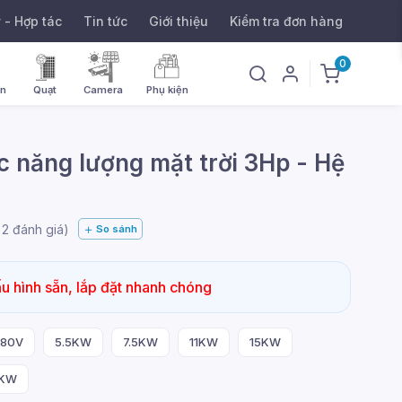
ý - Hợp tác
Tin tức
Giới thiệu
Kiểm tra đơn hàng
0
ờn
Quạt
Camera
Phụ kiện
 năng lượng mặt trời 3Hp - Hệ
g
2
đánh giá)
So sánh
u hình sẵn, lắp đặt nhanh chóng
380V
5.5KW
7.5KW
11KW
15KW
KW