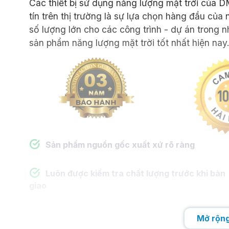
Các thiết bị sử dụng năng lượng mặt trời của DM
tín trên thị trường là sự lựa chọn hàng đầu củ
số lượng lớn cho các công trình - dự án trong 
sản phẩm năng lượng mặt trời tốt nhất hiện nay
2.102
0939.802.102
(Ms. Tuyền)
(Mr. Minh)
Sản phẩm nguồn gốc xuất xứ rõ ràng
Luôn được kiểm tra chất lượng trước khi bàn
giao
Mở rộng
CÔNG TY TNHH DMT SOLAR VIỆT NAM