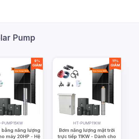
olar Pump
9%
11%
GIẢM
GIẢM
-PUMP15KW
HT-PUMP11KW
 bằng năng lượng
Bơm năng lượng mặt trời
cho máy 20HP - Hệ
trực tiếp 11KW - Dành cho