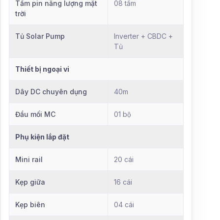
Tấm pin năng lượng mặt
08 tấm
trời
Tủ Solar Pump
Inverter + CBDC +
Tủ
Thiết bị ngoại vi
Dây DC chuyên dụng
40m
Đầu mối MC
01 bộ
Phụ kiện lắp đặt
Mini rail
20 cái
Kẹp giữa
16 cái
Kẹp biên
04 cái