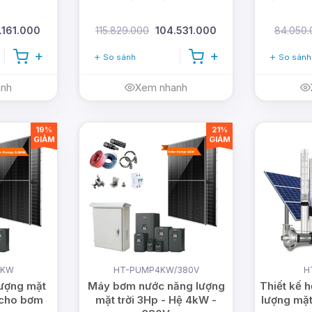
.161.000
115.829.000
104.531.000
84.050.
So sánh
So sánh
anh
Xem nhanh
19%
21%
GIẢM
GIẢM
5KW
HT-PUMP4KW/380V
H
ượng mặt
Máy bơm nước năng lượng
Thiết kế 
 cho bơm
mặt trời 3Hp - Hệ 4kW -
lượng mặt