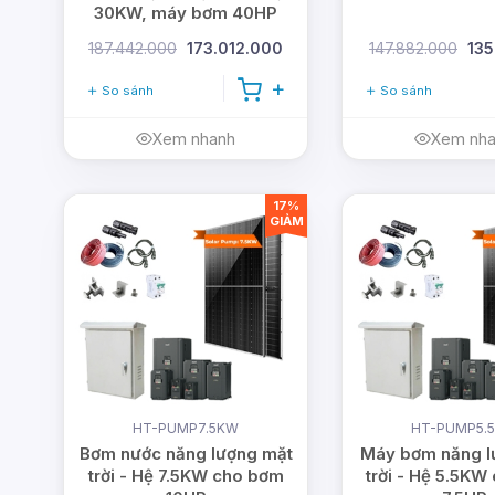
30KW, máy bơm 40HP
187.442.000
173.012.000
147.882.000
135
So sánh
So sánh
Xem nhanh
Xem nh
17%
GIẢM
HT-PUMP7.5KW
HT-PUMP5.
Bơm nước năng lượng mặt
Máy bơm năng l
trời - Hệ 7.5KW cho bơm
trời - Hệ 5.5KW