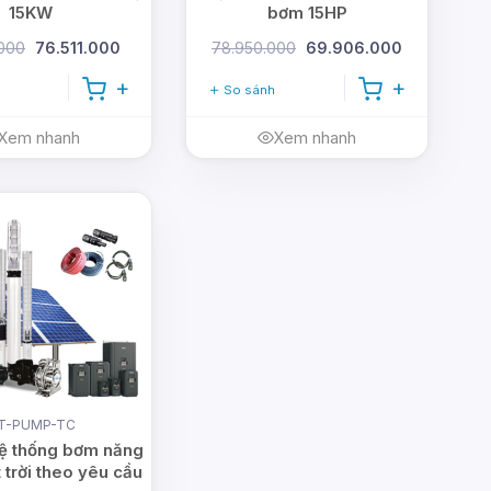
15KW
bơm 15HP
000
76.511.000
78.950.000
69.906.000
So sánh
Xem nhanh
Xem nhanh
T-PUMP-TC
hệ thống bơm năng
 trời theo yêu cầu