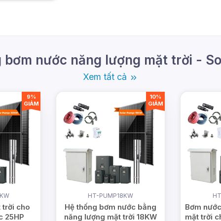
ường Thới An, TP Hồ Chí Minh (
Xem bản đồ
)
TP Hồ Chí Minh
1900.099901
- Doanh nghiệp:
(028) 999.99.123
 bơm nước năng lượng mặt trời - S
.com
Xem tất cả
vn
9%
10%
GIẢM
GIẢM
2KW
HT-PUMP18KW
HT
trời cho
Hệ thống bơm nước bằng
Bơm nước
c 25HP
năng lượng mặt trời 18KW
mặt trời 