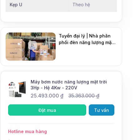
Kẹp U
Theo hệ
Tuyển đại lý | Nhà phân
phối đèn năng lượng mặt
DMT Solar
trời
Mới
Máy bơm nước năng lượng mặt trời
3Hp - Hệ 4Kw - 220V
25.493.000
₫
35.363.000
₫
Đặt mua
Tư vấn
Hotline mua hàng