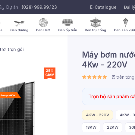
Dự án
(028) 999.99.123
E-Catalogue
Đại l
ha
Đèn đường
Đèn UFO
Đèn ốp trần
Đèn trụ cổng
Đèn sân vư
trời trọn gói
Máy bơm nước
4Kw - 220V
28%
GIẢM
(
5
trên tổn
Trọn bộ sản phẩm cấ
4KW - 220V
4KW - 
18KW
22KW
30