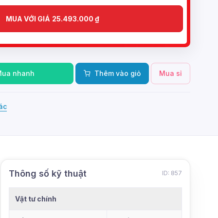
MUA VỚI GIÁ
25.493.000
₫
Mua nhanh
Thêm vào giỏ
Mua sỉ
ác
Thông số kỹ thuật
ID: 857
Vật tư chính