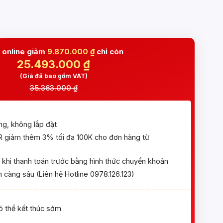
 online giảm
9.870.000 ₫
chỉ còn
25.493.000
₫
(Giá đã bao gồm VAT)
35.363.000 ₫
ng, không lắp đặt
giảm thêm 3% tối đa 100K cho đơn hàng từ
khi thanh toán trước bằng hình thức chuyển khoản
 càng sâu (Liên hệ Hotline 0978.126.123)
ó thể kết thúc sớm