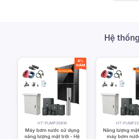
Văn phòng: 365A đường Tô Ngọc Vân, Ph
Trụ sở: 26/1B Ấp Nam Lân, Xã Bà Điểm, 
Hotline:
0978.126.123
- CSKH/Bảo hành:
Hệ thống
Email:
vn@dmtsolar.com
-
cskh@dmtsolar
Web: www.dmtsolar.com - www.dmtsolar.
8%
GIẢM
HT-PUMP30KW
HT-PUMP2
Máy bơm nước sử dụng
Năng lượng mặt 
năng lượng mặt trời - Hệ
máy bơm nướ