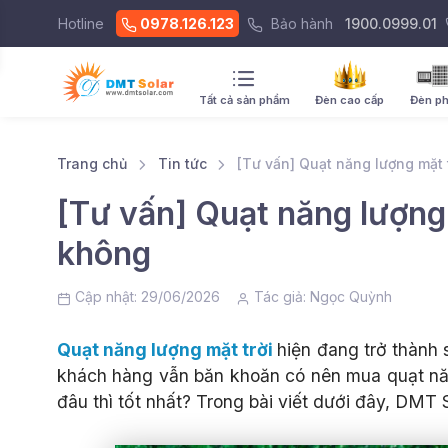
Hotline
0978.126.123
Bảo hành
1900.0999.01
Tất cả sản phẩm
Đèn cao cấp
Đèn p
Trang chủ
Tin tức
[Tư vấn] Quạt năng lượng mặt 
[Tư vấn] Quạt năng lượng 
không
Cập nhật: 29/06/2026
Tác giả:
Ngọc Quỳnh
Quạt năng lượng mặt trời
hiện đang trở thành 
khách hàng vẫn băn khoăn có nên mua quạt năn
đâu thì tốt nhất? Trong bài viết dưới đây, DMT 