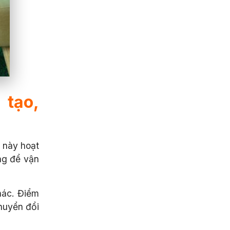
 tạo,
 này hoạt
ng để vận
hác. Điểm
chuyển đổi