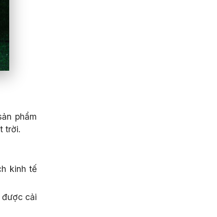
 sản phẩm
 trời.
ch kinh tế
 được cải