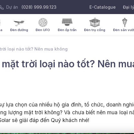
Dự án
(028) 999.99.123
E-Catalogue
Đại l
ha
Đèn đường
Đèn UFO
Đèn ốp trần
Đèn trụ cổng
Đèn sân vư
trời loại nào tốt? Nên mua không
mặt trời loại nào tốt? Nên mu
sự lựa chọn của nhiều hộ gia đình, tổ chức, doanh ngh
g lượng mặt trời không? Và chưa biết nên mua loại n
Solar sẽ giải đáp đến Quý khách nhé!