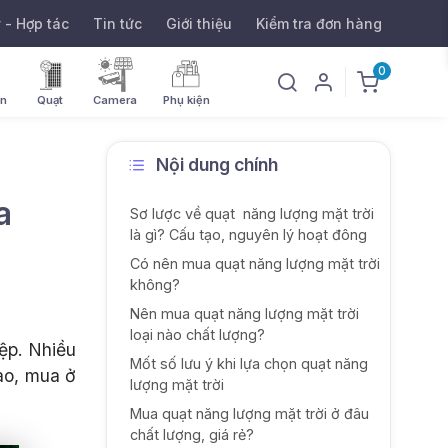
ý - Hợp tác
Tin tức
Giới thiệu
Kiểm tra đơn hàng
0
ờn
Quạt
Camera
Phụ kiện
Nội dung chính
a
Sơ lược về quạt năng lượng mặt trời
là gì? Cấu tạo, nguyên lý hoạt đông
Có nên mua quạt năng lượng mặt trời
không?
Nên mua quạt năng lượng mặt trời
loại nào chất lượng?
iệp. Nhiều
Mốt số lưu ý khi lựa chọn quạt năng
ào, mua ở
lượng mặt trời
Mua quạt năng lượng mặt trời ở đâu
chất lượng, giá rẻ?