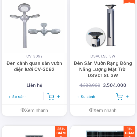
CV-3092
DSV01.SL-3W
Đèn cảnh quan sân vườn
Đèn Sân Vườn Rạng Đông
điện lưới CV-3092
Năng Lượng Mặt Trời
DSV01.SL 3W
Liên hệ
4.380.000
3.504.000
So sánh
So sánh
Xem nhanh
Xem nhanh
25%
1%
GIẢM
GIẢM