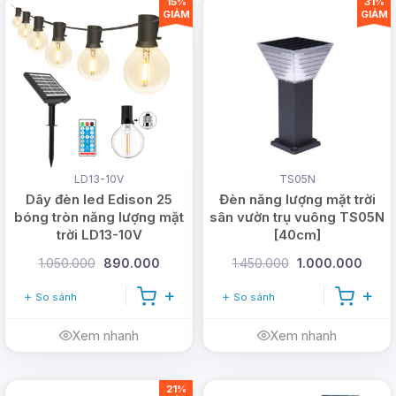
15%
31%
GIẢM
GIẢM
LD13-10V
TS05N
Dây đèn led Edison 25
Đèn năng lượng mặt trời
bóng tròn năng lượng mặt
sân vườn trụ vuông TS05N
trời LD13-10V
[40cm]
1.050.000
890.000
1.450.000
1.000.000
So sánh
So sánh
Xem nhanh
Xem nhanh
21%