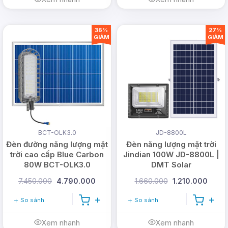
36%
27%
GIẢM
GIẢM
BCT-OLK3.0
JD-8800L
Đèn đường năng lượng mặt
Đèn năng lượng mặt trời
trời cao cấp Blue Carbon
Jindian 100W JD-8800L |
80W BCT-OLK3.0
DMT Solar
7.450.000
4.790.000
1.660.000
1.210.000
So sánh
So sánh
Xem nhanh
Xem nhanh