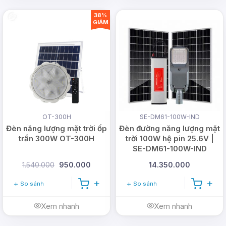
38%
GIẢM
OT-300H
SE-DM61-100W-IND
Đèn năng lượng mặt trời ốp
Đèn đường năng lượng mặt
trần 300W OT-300H
trời 100W hệ pin 25.6V |
SE-DM61-100W-IND
1.540.000
950.000
14.350.000
So sánh
So sánh
Xem nhanh
Xem nhanh