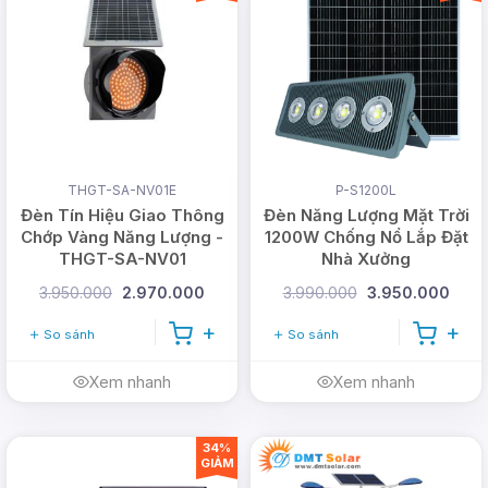
THGT-SA-NV01E
P-S1200L
Đèn Tín Hiệu Giao Thông
Đèn Năng Lượng Mặt Trời
Chớp Vàng Năng Lượng -
1200W Chống Nổ Lắp Đặt
THGT-SA-NV01
Nhà Xưởng
3.950.000
2.970.000
3.990.000
3.950.000
So sánh
So sánh
Xem nhanh
Xem nhanh
34%
GIẢM