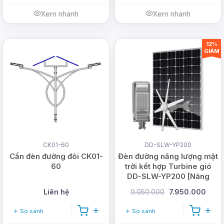
Xem nhanh
Xem nhanh
12%
GIẢM
CK01-60
DD-SLW-YP200
Cần đèn đường đôi CK01-
Đèn đường năng lượng mặt
60
trời kết hợp Turbine gió
DD-SLW-YP200 [Nâng
cấp]
Liên hệ
9.050.000
7.950.000
So sánh
So sánh