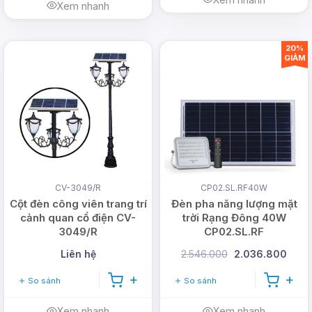
Xem nhanh
20%
GIẢM
CV-3049/R
CP02.SL.RF40W
Cột đèn công viên trang trí
Đèn pha năng lượng mặt
cảnh quan cổ điện CV-
trời Rạng Đông 40W
3049/R
CP02.SL.RF
Liên hệ
2.546.000
2.036.800
So sánh
So sánh
Xem nhanh
Xem nhanh