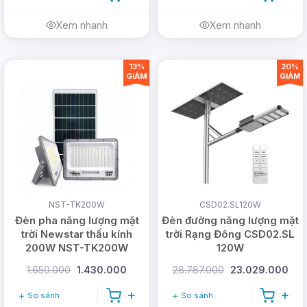
Xem nhanh
Xem nhanh
13%
20%
GIẢM
GIẢM
NST-TK200W
CSD02.SL120W
Đèn pha năng lượng mặt
Đèn đường năng lượng mặt
trời Newstar thấu kính
trời Rạng Đông CSD02.SL
200W NST-TK200W
120W
1.650.000
1.430.000
28.787.000
23.029.000
So sánh
So sánh