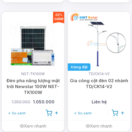
22%
GIẢM
Hàng đặt
NST-TK100W
TD/CK14-V2
Đèn pha năng lượng mặt
Gia công cột đèn 02 nhánh
trời Newstar 100W NST-
TD/CK14-V2
TK100W
1.350.000
1.050.000
Liên hệ
So sánh
So sánh
Xem nhanh
Xem nhanh