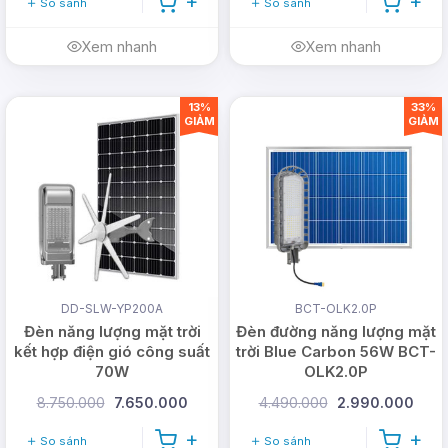
So sánh
So sánh
Xem nhanh
Xem nhanh
13%
33%
GIẢM
GIẢM
DD-SLW-YP200A
BCT-OLK2.0P
Đèn năng lượng mặt trời
Đèn đường năng lượng mặt
kết hợp điện gió công suất
trời Blue Carbon 56W BCT-
70W
OLK2.0P
8.750.000
7.650.000
4.490.000
2.990.000
So sánh
So sánh