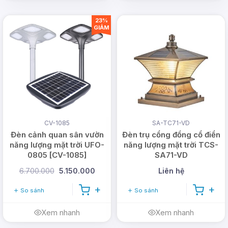
23%
GIẢM
CV-1085
SA-TC71-VD
Đèn cảnh quan sân vườn
Đèn trụ cổng đồng cổ điển
năng lượng mặt trời UFO-
năng lượng mặt trời TCS-
0805 [CV-1085]
SA71-VD
6.700.000
5.150.000
Liên hệ
So sánh
So sánh
Xem nhanh
Xem nhanh