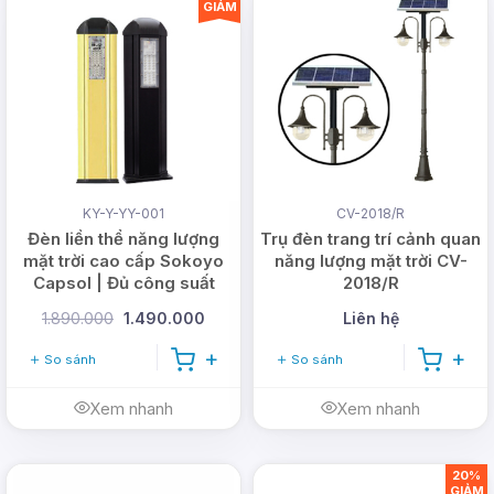
GIẢM
KY-Y-YY-001
CV-2018/R
Đèn liền thể năng lượng
Trụ đèn trang trí cảnh quan
mặt trời cao cấp Sokoyo
năng lượng mặt trời CV-
Capsol | Đủ công suất
2018/R
1.890.000
1.490.000
Liên hệ
So sánh
So sánh
Xem nhanh
Xem nhanh
20%
GIẢM