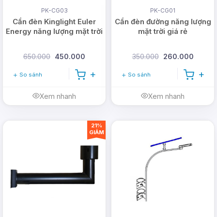
Web: www.dmtsolar.com -
PK-CG03
PK-CG01
www.dmtsolar.vn
Cần đèn Kinglight Euler
Cần đèn đường năng lượng
Energy năng lượng mặt trời
mặt trời giá rẻ
650.000
450.000
350.000
260.000
So sánh
So sánh
Xem nhanh
Xem nhanh
21%
GIẢM