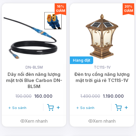
16%
20%
GIẢM
GIẢM
Hàng đặt
DN-BL5M
TC11S-1V
Dây nối đèn năng lượng
Đèn trụ cổng năng lượng
mặt trời Blue Carbon DN-
mặt trời giá rẻ TC11S-1V
BL5M
190.000
160.000
1.490.000
1.190.000
So sánh
So sánh
Xem nhanh
Xem nhanh