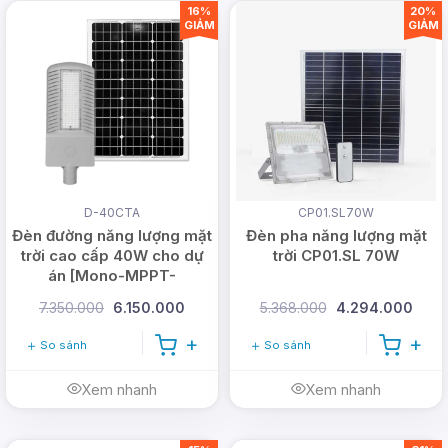
16%
20%
GIẢM
GIẢM
D-40CTA
CP01.SL70W
Đèn đường năng lượng mặt
Đèn pha năng lượng mặt
trời cao cấp 40W cho dự
trời CP01.SL 70W
án [Mono-MPPT-
Bridgelux]
7.350.000
6.150.000
5.368.000
4.294.000
So sánh
So sánh
Xem nhanh
Xem nhanh