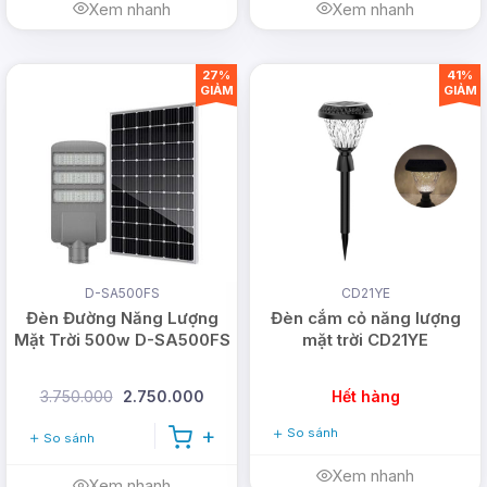
Xem nhanh
Xem nhanh
27%
41%
GIẢM
GIẢM
D-SA500FS
CD21YE
Đèn Đường Năng Lượng
Đèn cắm cỏ năng lượng
Mặt Trời 500w D-SA500FS
mặt trời CD21YE
3.750.000
2.750.000
Hết hàng
So sánh
So sánh
Xem nhanh
Xem nhanh