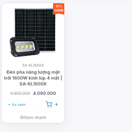
12%
GIẢM
SA-KL1600X
Đèn pha năng lượng mặt
trời 1600W kính lúp 4 mắt |
SA-KL1600X
4.650.000
4.090.000
So sánh
Xem nhanh