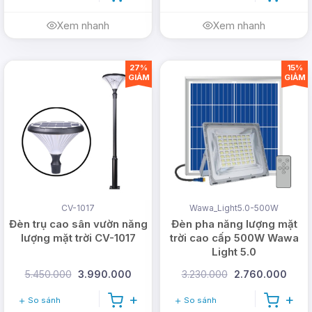
Xem nhanh
Xem nhanh
27%
15%
GIẢM
GIẢM
CV-1017
Wawa_Light5.0-500W
Đèn trụ cao sân vườn năng
Đèn pha năng lượng mặt
lượng mặt trời CV-1017
trời cao cấp 500W Wawa
Light 5.0
5.450.000
3.990.000
3.230.000
2.760.000
So sánh
So sánh