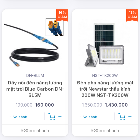
16%
13%
GIẢM
GIẢM
DN-BL5M
NST-TK200W
Dây nối đèn năng lượng
Đèn pha năng lượng mặt
mặt trời Blue Carbon DN-
trời Newstar thấu kính
BL5M
200W NST-TK200W
190.000
160.000
1.650.000
1.430.000
So sánh
So sánh
Xem nhanh
Xem nhanh