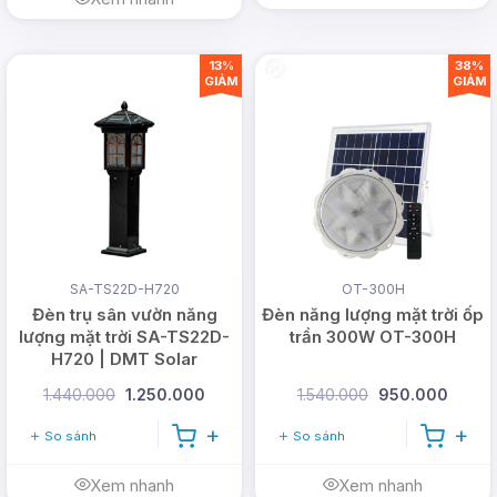
13%
38%
GIẢM
GIẢM
SA-TS22D-H720
OT-300H
Đèn trụ sân vườn năng
Đèn năng lượng mặt trời ốp
lượng mặt trời SA-TS22D-
trần 300W OT-300H
H720 | DMT Solar
1.440.000
1.250.000
1.540.000
950.000
So sánh
So sánh
Xem nhanh
Xem nhanh