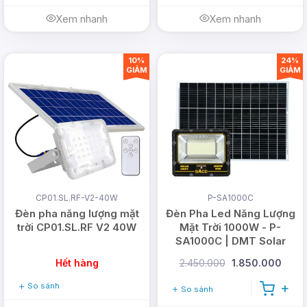
Xem nhanh
Xem nhanh
10%
24%
GIẢM
GIẢM
CP01.SL.RF-V2-40W
P-SA1000C
Đèn pha năng lượng mặt
Đèn Pha Led Năng Lượng
trời CP01.SL.RF V2 40W
Mặt Trời 1000W - P-
SA1000C | DMT Solar
Hết hàng
2.450.000
1.850.000
So sánh
So sánh