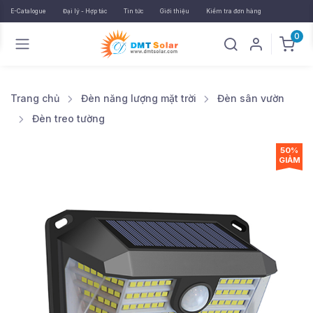
E-Catalogue
Đại lý - Hợp tác
Tin tức
Giới thiệu
Kiểm tra đơn hàng
0
Trang chủ
Đèn năng lượng mặt trời
Đèn sân vườn
Đèn treo tường
50%
GIẢM