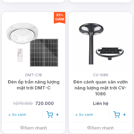
33%
GIẢM
DMT-C18
CV-1086
Đèn ốp trần năng lượng
Đèn cảnh quan sân vườn
mặt trời DMT-C
năng lượng mặt trời CV-
1086
1.070.000
720.000
Liên hệ
So sánh
So sánh
Xem nhanh
Xem nhanh