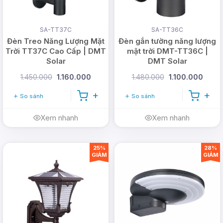
SA-TT37C
SA-TT36C
Đèn Treo Năng Lượng Mặt
Đèn gắn tường năng lượng
Trời TT37C Cao Cấp | DMT
mặt trời DMT-TT36C |
Solar
DMT Solar
1.450.000
1.160.000
1.480.000
1.100.000
So sánh
So sánh
Xem nhanh
Xem nhanh
25%
28%
GIẢM
GIẢM