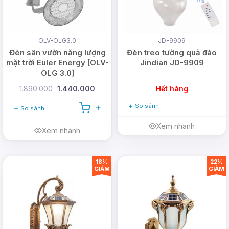
OLV-OLG3.0
JD-9909
Đèn sân vườn năng lượng
Đèn treo tường quả đào
mặt trời Euler Energy [OLV-
Jindian JD-9909
OLG 3.0]
1.890.000
1.440.000
Hết hàng
So sánh
So sánh
Xem nhanh
Xem nhanh
18%
22%
GIẢM
GIẢM