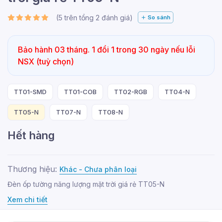
(
5
trên tổng
2
đánh giá)
So sánh
Bảo hành 03 tháng. 1 đổi 1 trong 30 ngày nếu lỗi
NSX (tuỳ chọn)
TT01-SMD
TT01-COB
TT02-RGB
TT04-N
TT05-N
TT07-N
TT08-N
Hết hàng
Thương hiệu:
Khác - Chưa phân loại
Đèn ốp tường năng lượng mặt trời giá rẻ TT05-N
Xem chi tiết