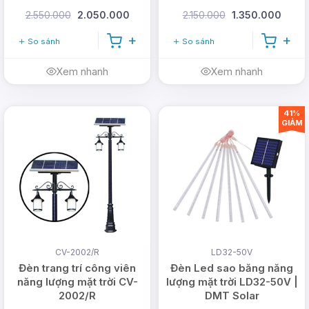
2.550.000
2.050.000
2.150.000
1.350.000
Miễn phí vận chuyển
cho đơn hàng từ một
triệu (1.000.000vnđ)
So sánh
So sánh
Giảm giá
3 - 10%
cho đơn hàng tiếp theo tại
Xem nhanh
Xem nhanh
DMT Solar.
Sản phẩm cung cấp luôn đúng thông số, đúng
chất lượng và đúng giá.
41%
GIẢM
Giảm ngay
50.000đ
khi mua hàng trực tiếp tại
DMT solar.
>>> Xem thêm các mẫu:
Đèn ốp tường năng
lượng mặt trời
Liên hệ ngay DMT Solar để
CV-2002/R
LD32-50V
được hỗ trợ tốt nhất
Đèn trang trí công viên
Đèn Led sao băng năng
năng lượng mặt trời CV-
lượng mặt trời LD32-50V |
2002/R
DMT Solar
Hotline:
0978.126.123