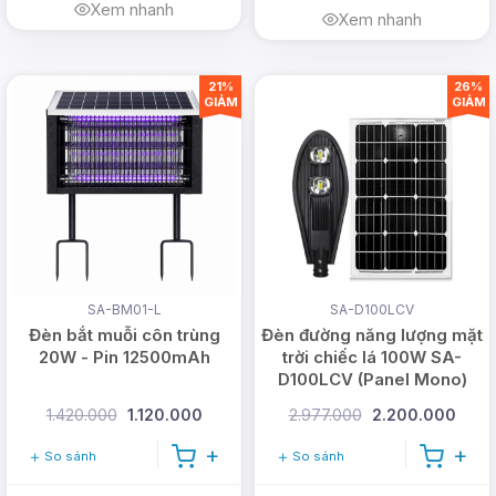
Xem nhanh
Xem nhanh
21%
26%
GIẢM
GIẢM
SA-BM01-L
SA-D100LCV
Đèn bắt muỗi côn trùng
Đèn đường năng lượng mặt
20W - Pin 12500mAh
trời chiếc lá 100W SA-
D100LCV (Panel Mono)
1.420.000
1.120.000
2.977.000
2.200.000
So sánh
So sánh