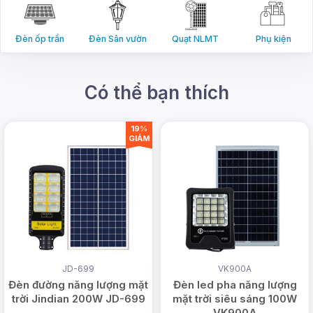
Đèn ốp trần
Đèn Sân vườn
Quạt NLMT
Phụ kiện
Có thể bạn thích
19%
GIẢM
Chính sách bán hàng và
JD-699
VK900A
Đèn đường năng lượng mặt
Đèn led pha năng lượng
hậu mãi tốt
trời Jindian 200W JD-699
mặt trời siêu sáng 100W
VK900A