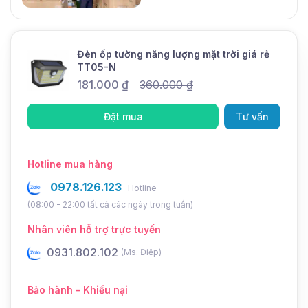
Đèn ốp tường năng lượng mặt trời giá rẻ
TT05-N
181.000
₫
360.000
₫
Đặt mua
Tư vấn
Hotline mua hàng
0978.126.123
Hotline
(08:00 - 22:00 tất cả các ngày trong tuần)
Nhân viên hỗ trợ trực tuyến
0931.802.102
0
(Ms. Điệp)
Bảo hành - Khiếu nại