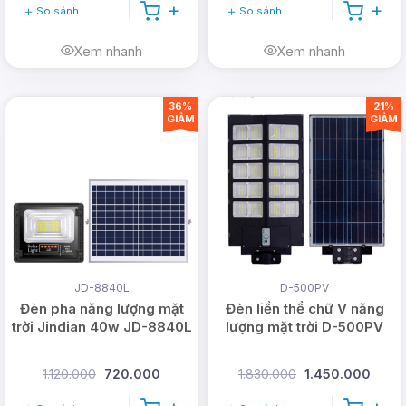
So sánh
So sánh
Xem nhanh
Xem nhanh
36%
21%
GIẢM
GIẢM
JD-8840L
D-500PV
Đèn pha năng lượng mặt
Đèn liền thể chữ V năng
trời Jindian 40w JD-8840L
lượng mặt trời D-500PV
1.120.000
720.000
1.830.000
1.450.000