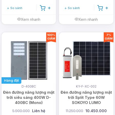
So sánh
So sánh
Web: www.dmtsolar.com -
www.dmtsolar.vn
Xem nhanh
Xem nhanh
100%
7%
GIẢM
GIẢM
Hàng đặt
D-400BC
KY-F-XC-002
Đèn đường năng lượng mặt
Đèn đường năng lượng mặt
trời siêu sáng 400W D-
trời Split Type 60W
400BC (Mono)
SOKOYO LUMO
5.900.000
Liên hệ
11.250.000
10.450.000