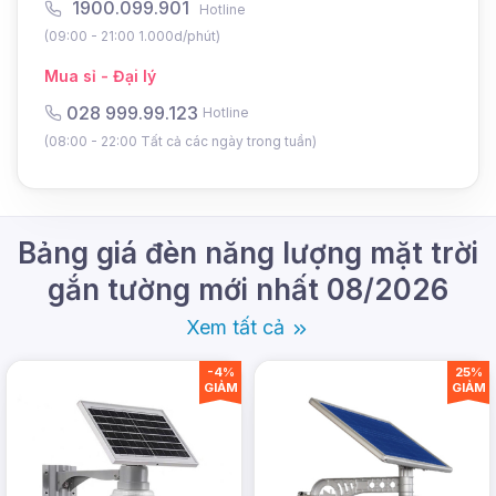
1900.099.901
Hotline
(09:00 - 21:00 1.000d/phút)
Mua sỉ - Đại lý
028 999.99.123
Hotline
(08:00 - 22:00 Tất cả các ngày trong tuần)
Bảng giá đèn năng lượng mặt trời
gắn tường mới nhất 08/2026
Xem tất cả
-4%
25%
GIẢM
GIẢM