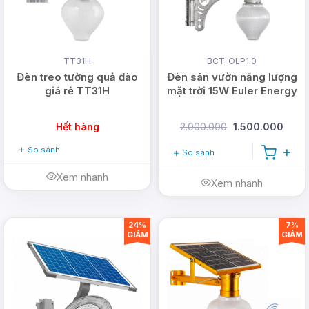
TT31H
BCT-OLP1.0
Đèn treo tường quả đào
Đèn sân vườn năng lượng
giá rẻ TT31H
mặt trời 15W Euler Energy
Hết hàng
2.000.000
1.500.000
So sánh
So sánh
Xem nhanh
Xem nhanh
24%
7%
GIẢM
GIẢM