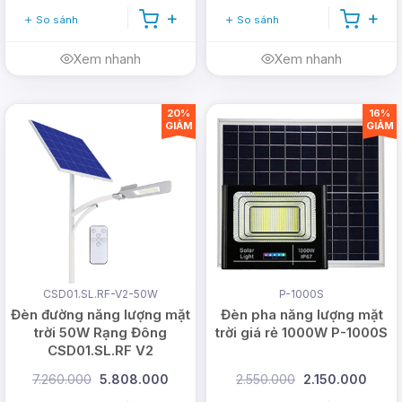
So sánh
So sánh
Xem nhanh
Xem nhanh
20%
16%
GIẢM
GIẢM
CSD01.SL.RF-V2-50W
P-1000S
Đèn đường năng lượng mặt
Đèn pha năng lượng mặt
trời 50W Rạng Đông
trời giá rẻ 1000W P-1000S
CSD01.SL.RF V2
7.260.000
5.808.000
2.550.000
2.150.000