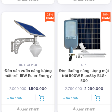
25%
18%
GIẢM
GIẢM
BCT-OLP1.0
BLS-500
Đèn sân vườn năng lượng
Đèn đường năng lượng mặt
mặt trời 15W Euler Energy
trời 500W BlueSky BLS-
500
2.000.000
1.500.000
2.790.000
2.290.000
So sánh
So sánh
Xem nhanh
Xem nhanh