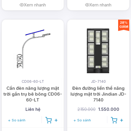
Xem nhanh
Xem nhanh
28%
GIẢM
CD06-60-LT
JD-7140
Cần đèn năng lượng mặt
Đèn đường liền thể năng
trời gắn trụ bê bông CD06-
lượng mặt trời Jindian JD-
60-LT
7140
Liên hệ
2.150.000
1.550.000
So sánh
So sánh