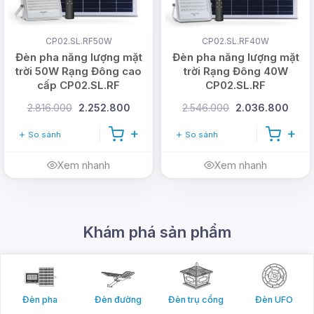
trời chống chói 70W lắp
CP02.SL.RF50W
CP02.SL.RF40W
đắt ở những đâu
Đèn pha năng lượng mặt
Đèn pha năng lượng mặt
trời 50W Rạng Đông cao
trời Rạng Đông 40W
Đèn pha chống chói năng lượng mặt trời
phù
cấp CP02.SL.RF
CP02.SL.RF
hợp lắp đặt ở nhiều nới, với mức
công suất 70W
2.816.000
2.252.800
2.546.000
2.036.800
cho khả năng chiếu sáng với điện tích vừa và nhỏ,
đủ sáng để hoạt động vui chơi hay chiếu sáng sân,
So sánh
So sánh
bãi vườn một cách thoải mái.
Xem nhanh
Xem nhanh
Chiếu sáng trường học: thường các sân
trường học có diện tích khá lớn vì vậy mà
việc sử dụng đèn năng lượng mặt trời là lựa
Khám phá sản phẩm
chọn vô cùng hợp lý. Vừa có khả năng tiết
kiệm chi phí tiền điện, không phải mất công đi
dây điện xung quanh khu vực chiếu
sáng,.....mà còn góp phần bảo vệ môi trường.
Đèn pha
Đèn đường
Đèn trụ cổng
Đèn UFO