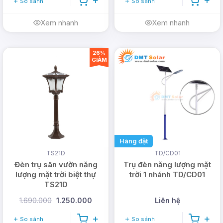
So sánh
So sánh
Xem nhanh
Xem nhanh
26%
GIẢM
Hàng đặt
TS21D
TD/CD01
Đèn trụ sân vườn năng
Trụ đèn năng lượng mặt
lượng mặt trời biệt thự
trời 1 nhánh TD/CD01
TS21D
1.690.000
1.250.000
Liên hệ
So sánh
So sánh