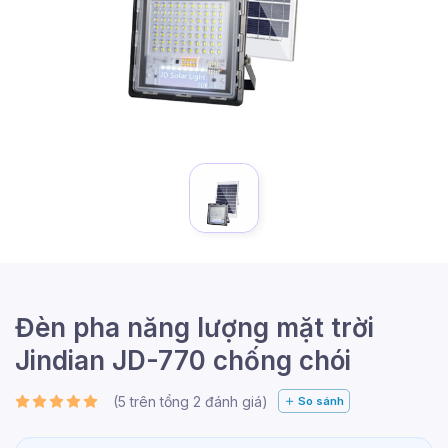
Đèn pha năng lượng mặt trời
Jindian JD-770 chống chói
(
5
trên tổng
2
đánh giá)
So sánh