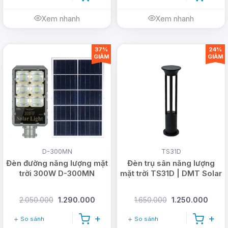
Xem nhanh
Xem nhanh
37%
24%
GIẢM
GIẢM
D-300MN
TS31D
Đèn đường năng lượng mặt
Đèn trụ sân năng lượng
trời 300W D-300MN
mặt trời TS31D | DMT Solar
2.050.000
1.290.000
1.650.000
1.250.000
So sánh
So sánh