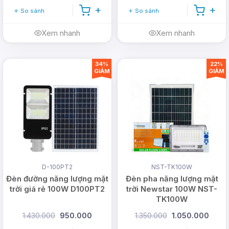
So sánh
So sánh
Xem nhanh
Xem nhanh
34%
22%
GIẢM
GIẢM
D-100PT2
NST-TK100W
Đèn đường năng lượng mặt
Đèn pha năng lượng mặt
trời giá rẻ 100W D100PT2
trời Newstar 100W NST-
TK100W
1.430.000
950.000
1.350.000
1.050.000