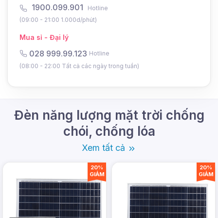
và đồng đều hơn
1900.099.901
Hotline
(09:00 - 21:00 1.000d/phút)
Mua sỉ - Đại lý
028 999.99.123
Hotline
(08:00 - 22:00 Tất cả các ngày trong tuần)
Đèn năng lượng mặt trời chống
chói, chống lóa
Xem tất cả
20%
20%
GIẢM
GIẢM
Tổng quan về mẫu đèn