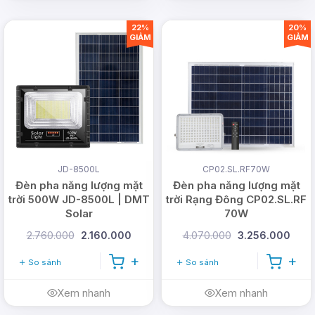
22%
20%
GIẢM
GIẢM
JD-8500L
CP02.SL.RF70W
Đèn pha năng lượng mặt
Đèn pha năng lượng mặt
trời 500W JD-8500L | DMT
trời Rạng Đông CP02.SL.RF
Solar
70W
2.760.000
2.160.000
4.070.000
3.256.000
So sánh
So sánh
Xem nhanh
Xem nhanh