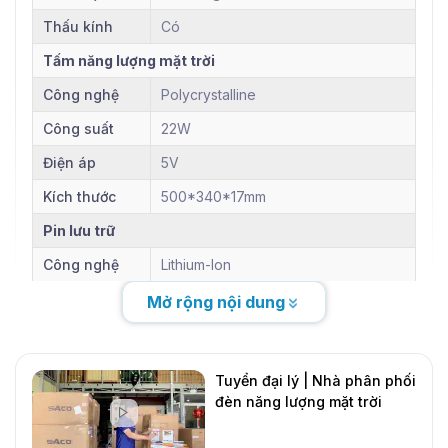
Thấu kính
Có
Tấm năng lượng mặt trời
Công nghệ
Polycrystalline
Công suất
22W
Điện áp
5V
Kích thước
500*340*17mm
Pin lưu trữ
Công nghệ
Lithium-Ion
Dung lượng
19.000 mAh
Mở rộng nội dung
Điện áp
3.2V
Thông tin khác
Tuyển đại lý | Nhà phân phối
Thương hiệu
Jindian
đèn năng lượng mặt trời
DMT Solar
Bảo hành
2 năm
Mới