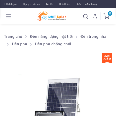
E-Catalogue
Đại lý - Hợp tác
Tin tức
Giới thiệu
Kiểm tra đơn hàng
0
Trang chủ
Đèn năng lượng mặt trời
Đèn trong nhà
Đèn pha
Đèn pha chống chói
32%
GIẢM