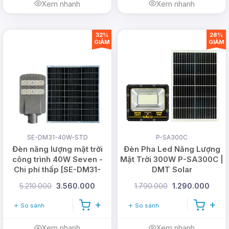
Xem nhanh
Xem nhanh
32%
28%
GIẢM
GIẢM
SE-DM31-40W-STD
P-SA300C
Đèn năng lượng mặt trời
Đèn Pha Led Năng Lượng
công trình 40W Seven -
Mặt Trời 300W P-SA300C |
Chi phí thấp [SE-DM31-
DMT Solar
40W-STD]
5.210.000
3.560.000
1.790.000
1.290.000
So sánh
So sánh
Xem nhanh
Xem nhanh