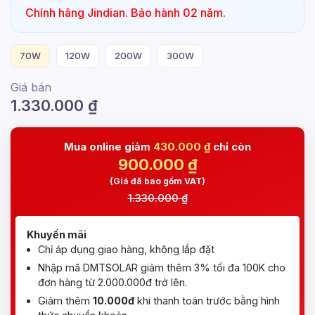
Chính hãng Jindian. Bảo hành 02 năm.
70W
120W
200W
300W
Giá bán
1.330.000
₫
Mua online giảm
430.000 ₫
chỉ còn
900.000
₫
(Giá đã bao gồm VAT)
1.330.000 ₫
Khuyến mãi
Chỉ áp dụng giao hàng, không lắp đặt
Nhập mã DMTSOLAR giảm thêm 3% tối đa 100K cho
đơn hàng từ 2.000.000đ trở lên.
Giảm thêm
10.000đ
khi thanh toán trước bằng hình