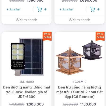
2.150.000
1.590.000
2.250.000
1.690.000
Email:
vn@dmtsolar.com
-
So sánh
So sánh
cskh@dmtsolar.com
Xem nhanh
Xem nhanh
Web: www.dmtsolar.com -
www.dmtsolar.vn
26%
26%
GIẢM
GIẢM
JDE-6300
TC06M-2
Đèn đường năng lượng mặt
Đèn trụ cổng năng lượng
trời 300W Jindian giá rẻ
mặt trời TC06M-2 hoạt tiết
JDE-6300
đẹp [Có Remote]
1.750.000
1.300.000
1.550.000
1.150.000