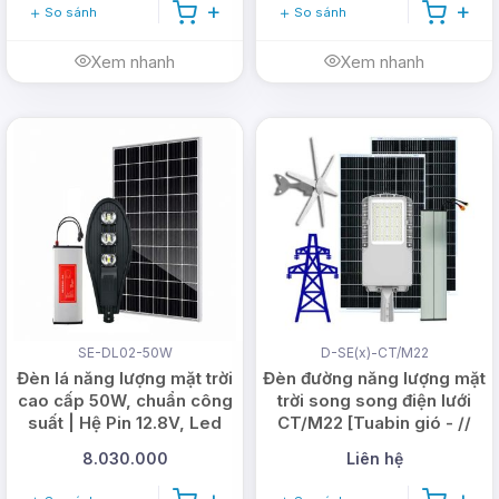
So sánh
So sánh
Xem nhanh
Xem nhanh
SE-DL02-50W
D-SE(x)-CT/M22
Đèn lá năng lượng mặt trời
Đèn đường năng lượng mặt
cao cấp 50W, chuẩn công
trời song song điện lưới
suất | Hệ Pin 12.8V, Led
CT/M22 [Tuabin gió - //
Philips
Lưới điện]
8.030.000
Liên hệ