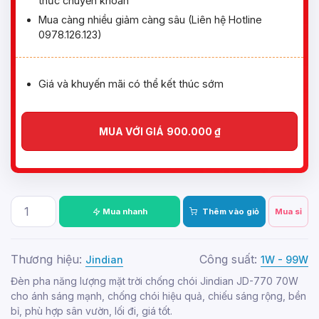
thức chuyển khoản
Mua càng nhiều giảm càng sâu (Liên hệ Hotline
0978.126.123)
Giá và khuyến mãi có thể kết thúc sớm
MUA VỚI GIÁ
900.000
₫
Mua nhanh
Thêm vào giỏ
Mua sỉ
Thương hiệu:
Công suất:
Jindian
1W - 99W
Đèn pha năng lượng mặt trời chống chói Jindian JD-770 70W
cho ánh sáng mạnh, chống chói hiệu quả, chiếu sáng rộng, bền
bỉ, phù hợp sân vườn, lối đi, giá tốt.