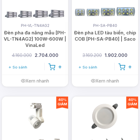
PH-VL-TN4AG2
PH-SA-PB40
Đèn pha đa năng mẫu [PH-
Đèn pha LED tàu biển, chip
VL-TN4AG2] 100W-600W |
COB [PH-SA-PB40] | Saco
VinaLed
4.160.000
2.704.000
3.169.200
1.902.000
So sánh
So sánh
Xem nhanh
Xem nhanh
40%
40%
GIẢM
GIẢM