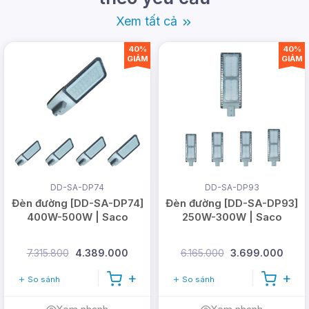
Xem tất cả
40%
40%
GIẢM
GIẢM
Đặc điểm và lợi ích của đèn SMD
DD-SA-DP74
DD-SA-DP93
Đèn đường [DD-SA-DP74]
Đèn đường [DD-SA-DP93]
400W-500W | Saco
250W-300W | Saco
7.315.800
4.389.000
6.165.000
3.699.000
So sánh
So sánh