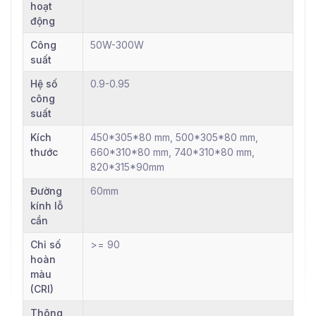
hoạt
động
Công
50W-300W
suất
Hệ số
0.9-0.95
công
suất
Kích
450*305*80 mm, 500*305*80 mm,
thước
660*310*80 mm, 740*310*80 mm,
820*315*90mm
Đường
60mm
kính lỗ
cần
Chỉ số
>= 90
hoàn
màu
(CRI)
Thông