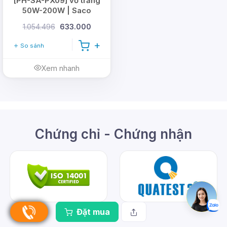
[PH-SA-PX09] vỏ trắng
50W-200W | Saco
1.054.496
633.000
So sánh
Xem nhanh
Chứng chỉ - Chứng nhận
Đặt mua