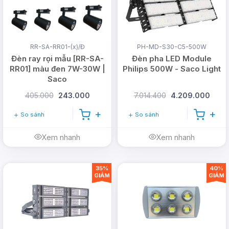
RR-SA-RR01-(x)/Đ
PH-MD-S30-C5-500W
Đèn ray rọi mẫu [RR-SA-
Đèn pha LED Module
RR01] màu đen 7W-30W |
Philips 500W - Saco Light
Saco
405.000
243.000
7.014.400
4.209.000
So sánh
So sánh
Xem nhanh
Xem nhanh
35%
40%
GIẢM
GIẢM