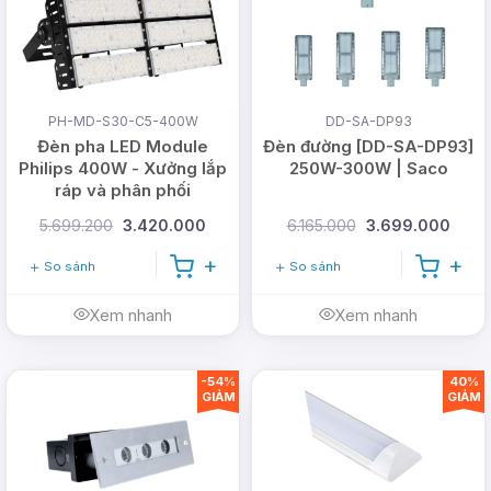
Sản phẩm nguồn gốc xuất xứ rõ ràng
Bảo hành 2 - 3 năm, đổi trả trong 12 tháng đầu
Luôn được kiểm tra chất lượng trước khi bàn
PH-MD-S30-C5-400W
DD-SA-DP93
giao
Đèn pha LED Module
Đèn đường [DD-SA-DP93]
Philips 400W - Xưởng lắp
250W-300W | Saco
Công ty nhập khẩu trực tiếp tại nhà máy
ráp và phân phối
5.699.200
3.420.000
6.165.000
3.699.000
CÔNG TY TNHH DMT SOLAR VIỆT NAM
So sánh
So sánh
Văn phòng: 365A đường Tô Ngọc Vân,
Xem nhanh
Xem nhanh
Phường Thới An, TP Hồ Chí Minh (
Xem bản
đồ
)
-54%
40%
Trụ sở: 26/1B Ấp Nam Lân, Xã Bà Điểm,
GIẢM
GIẢM
TP Hồ Chí Minh
Hotline:
0978.126.123
- CSKH/Bảo hành: