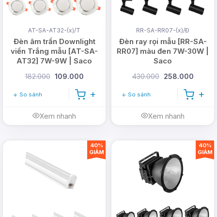
AT-SA-AT32-(x)/T
RR-SA-RR07-(x)/Đ
Đèn âm trần Downlight
Đèn ray rọi mẫu [RR-SA-
viền Trắng mẫu [AT-SA-
RR07] màu đen 7W-30W |
AT32] 7W-9W | Saco
Saco
182.000
109.000
430.000
258.000
So sánh
So sánh
Xem nhanh
Xem nhanh
40%
40%
GIẢM
GIẢM