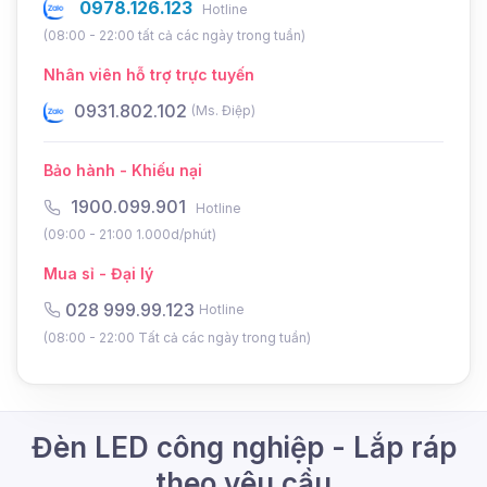
chục nghìn giờ, đèn đường chip SMD [DD-SA-
0978.126.123
Hotline
DM14] chính là lựa chọn tối ưu cho các dự án
(08:00 - 22:00 tất cả các ngày trong tuần)
chiếu sáng công cộng, khu công nghiệp và các
Nhân viên hỗ trợ trực tuyến
tuyến đường giao thông.
0931.802.102
0
(Ms. Điệp)
Bảo hành - Khiếu nại
1900.099.901
Hotline
(09:00 - 21:00 1.000d/phút)
Mua sỉ - Đại lý
028 999.99.123
Hotline
(08:00 - 22:00 Tất cả các ngày trong tuần)
Đèn LED công nghiệp - Lắp ráp
theo yêu cầu