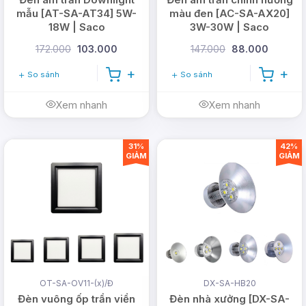
mẫu [AT-SA-AT34] 5W-
màu đen [AC-SA-AX20]
18W | Saco
3W-30W | Saco
172.000
103.000
147.000
88.000
So sánh
So sánh
Xem nhanh
Xem nhanh
31%
42%
GIẢM
GIẢM
OT-SA-OV11-(x)/Đ
DX-SA-HB20
Đèn vuông ốp trần viền
Đèn nhà xưởng [DX-SA-