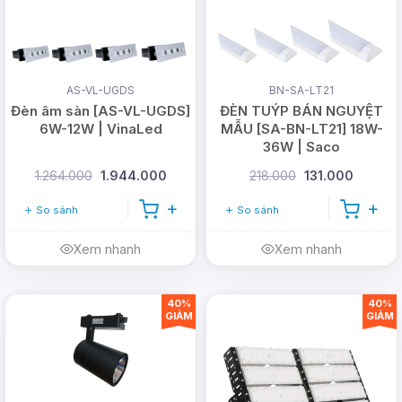
1900.099901
- Doanh nghiệp:
(028)
999.99.123
Email:
vn@dmtsolar.com
-
cskh@dmtsolar.com
AS-VL-UGDS
BN-SA-LT21
Đèn âm sàn [AS-VL-UGDS]
ĐÈN TUÝP BÁN NGUYỆT
Web: www.dmtsolar.com -
6W-12W | VinaLed
MẪU [SA-BN-LT21] 18W-
36W | Saco
www.dmtsolar.vn
1.264.000
1.944.000
218.000
131.000
So sánh
So sánh
Xem nhanh
Xem nhanh
40%
40%
GIẢM
GIẢM