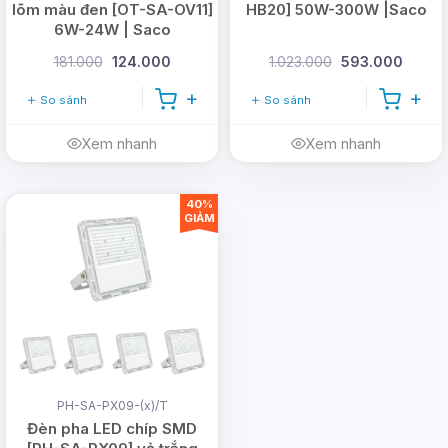
lõm màu đen [OT-SA-OV11]
HB20] 50W-300W |Saco
6W-24W | Saco
181.000
124.000
1.023.000
593.000
So sánh
So sánh
Xem nhanh
Xem nhanh
40%
GIẢM
PH-SA-PX09-(x)/T
Đèn pha LED chíp SMD