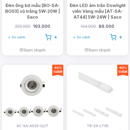
Đèn ống bơ mẫu [BO-SA-
Đèn LED âm trần Dowlight
BO03] vỏ trắng 5W-20W |
viền Vàng mẫu [AT-SA-
Saco
AT44] 5W-24W | Saco
322.000
193.000
144.000
86.000
So sánh
So sánh
Xem nhanh
Xem nhanh
40%
40%
GIẢM
GIẢM
AC-SA-AX20-(x)/T
T8-SA-LT05