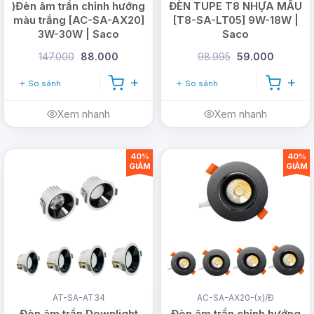
)Đèn âm trần chỉnh hướng
ĐÈN TUPE T8 NHỰA MẪU
màu trắng [AC-SA-AX20]
[T8-SA-LT05] 9W-18W |
3W-30W | Saco
Saco
147.000
88.000
98.995
59.000
So sánh
So sánh
Xem nhanh
Xem nhanh
40%
40%
GIẢM
GIẢM
AT-SA-AT34
AC-SA-AX20-(x)/Đ
Đèn âm trần Downlight
Đèn âm trần chỉnh hướng