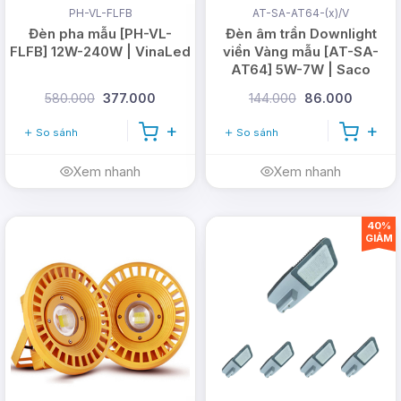
PH-VL-FLFB
AT-SA-AT64-(x)/V
Đèn pha mẫu [PH-VL-
Đèn âm trần Downlight
FLFB] 12W-240W | VinaLed
viền Vàng mẫu [AT-SA-
AT64] 5W-7W | Saco
580.000
377.000
144.000
86.000
So sánh
So sánh
Xem nhanh
Xem nhanh
40%
GIẢM