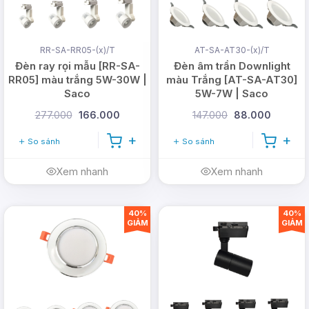
RR-SA-RR05-(x)/T
AT-SA-AT30-(x)/T
Đèn ray rọi mẫu [RR-SA-
Đèn âm trần Downlight
RR05] màu trắng 5W-30W |
màu Trắng [AT-SA-AT30]
Saco
5W-7W | Saco
277.000
166.000
147.000
88.000
So sánh
So sánh
Xem nhanh
Xem nhanh
40%
40%
GIẢM
GIẢM