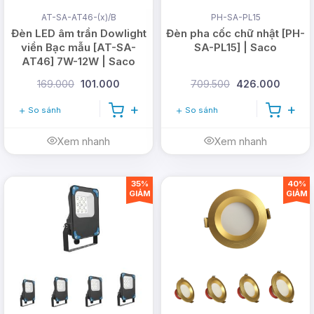
AT-SA-AT46-(x)/B
PH-SA-PL15
Đèn LED âm trần Dowlight
Đèn pha cốc chữ nhật [PH-
viền Bạc mẫu [AT-SA-
SA-PL15] | Saco
AT46] 7W-12W | Saco
169.000
101.000
709.500
426.000
So sánh
So sánh
Xem nhanh
Xem nhanh
35%
40%
GIẢM
GIẢM