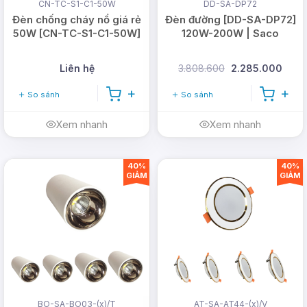
CN-TC-S1-C1-50W
DD-SA-DP72
Đèn chống cháy nổ giá rẻ
Đèn đường [DD-SA-DP72]
50W [CN-TC-S1-C1-50W]
120W-200W | Saco
Liên hệ
3.808.600
2.285.000
So sánh
So sánh
Xem nhanh
Xem nhanh
40%
40%
GIẢM
GIẢM
BO-SA-BO03-(x)/T
AT-SA-AT44-(x)/V