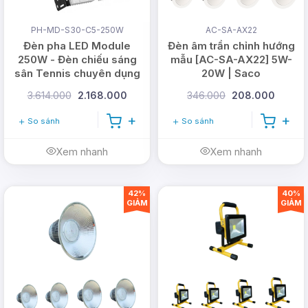
PH-MD-S30-C5-250W
AC-SA-AX22
Đèn pha LED Module
Đèn âm trần chỉnh hướng
250W - Đèn chiếu sáng
mẫu [AC-SA-AX22] 5W-
sân Tennis chuyên dụng
20W | Saco
3.614.000
2.168.000
346.000
208.000
So sánh
So sánh
Xem nhanh
Xem nhanh
42%
40%
GIẢM
GIẢM