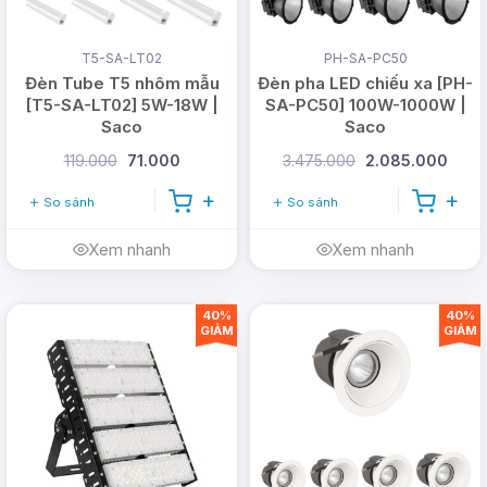
T5-SA-LT02
PH-SA-PC50
Đèn Tube T5 nhôm mẫu
Đèn pha LED chiếu xa [PH-
[T5-SA-LT02] 5W-18W |
SA-PC50] 100W-1000W |
Saco
Saco
119.000
71.000
3.475.000
2.085.000
So sánh
So sánh
Xem nhanh
Xem nhanh
40%
40%
GIẢM
GIẢM