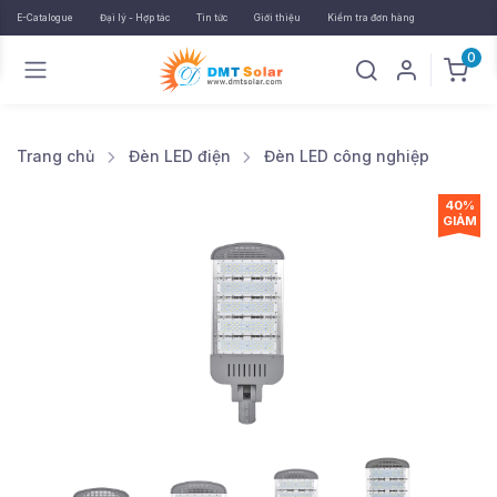
E-Catalogue
Đại lý - Hợp tác
Tin tức
Giới thiệu
Kiểm tra đơn hàng
0
Trang chủ
Đèn LED điện
Đèn LED công nghiệp
40%
GIẢM