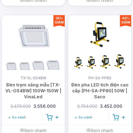
Xem nhanh
Xem nhanh
35%
40%
GIẢM
GIẢM
Đèn đường chip SMD [DD-SA-DM14] được thiết
kế với các tính năng vượt trội:
Tiết kiệm năng lượng
: Chip SMD LED
TX-VL-GS4BW
PH-SA-PP80
Đèn trạm xăng mẫu [TX-
Đèn pha LED tích điện cao
giúp giảm đáng kể mức tiêu thụ năng
VL-GS4BW] 100W-150W |
cấp [PH-SA-PP80] 50W |
lượng so với các loại đèn truyền thống.
VinaLed
Saco
Điều này không chỉ giúp tiết kiệm chi phí
5.470.000
3.556.000
5.754.000
3.452.000
vận hành mà còn góp phần vào mục tiêu
So sánh
So sánh
giảm thiểu năng lượng tiêu thụ toàn cầu.
Xem nhanh
Xem nhanh