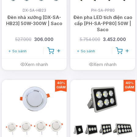
DX-SA-HB23
PH-SA-PP80
Đèn nhà xưởng [DX-SA-
Đèn pha LED tích điện cao
HB23] 50W-300W | Saco
cấp [PH-SA-PP80] 50W |
Saco
527.000
306.000
5.754.000
3.452.000
So sánh
So sánh
Xem nhanh
Xem nhanh
40%
40%
GIẢM
GIẢM