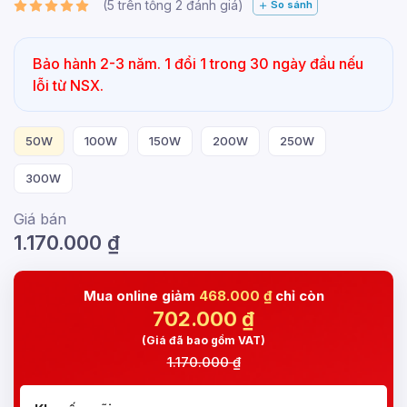
(
5
trên tổng
2
đánh giá)
So sánh
Bảo hành 2-3 năm. 1 đổi 1 trong 30 ngày đầu nếu
lỗi từ NSX.
50W
100W
150W
200W
250W
300W
Giá bán
1.170.000
₫
Mua online giảm
468.000 ₫
chỉ còn
702.000
₫
(Giá đã bao gồm VAT)
1.170.000 ₫