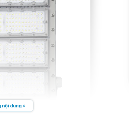
0913.802.102
(Ms. Chinh)
 nội dung