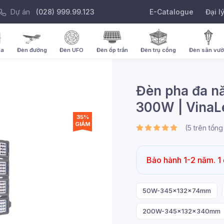
Dự án
(028) 999.99.123
E-Catalogue
Đại l
ha
Đèn đường
Đèn UFO
Đèn ốp trần
Đèn trụ cổng
Đèn sân vư
Đèn pha đa 
300W | VinaL
35%
GIẢM
(
5
trên tổn
Bảo hành 1-2 năm. 1 
50W-345x132x74mm
200W-345x132x340mm