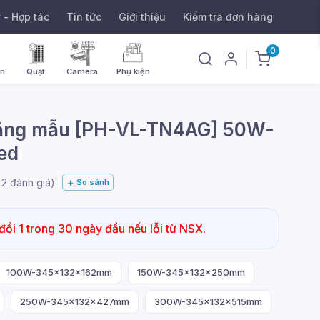
ý - Hợp tác
Tin tức
Giới thiệu
Kiểm tra đơn hàng
0
ờn
Quạt
Camera
Phụ kiện
năng mẫu [PH-VL-TN4AG] 50W-
ed
g
2
đánh giá)
So sánh
đổi 1 trong 30 ngày đầu nếu lỗi từ NSX.
100W-345x132x162mm
150W-345x132x250mm
250W-345x132x427mm
300W-345x132x515mm