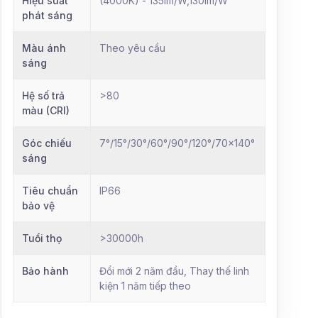
Hiệu suất
(4000K) - 135lm/W,130lm/W
phát sáng
Màu ánh
Theo yêu cầu
sáng
Hệ số trả
>80
màu (CRI)
Góc chiếu
7°/15°/30°/60°/90°/120°/70x140°
sáng
Tiêu chuẩn
IP66
bảo vệ
Tuổi thọ
>30000h
Bảo hành
Đổi mới 2 năm đầu, Thay thế linh
kiện 1 năm tiếp theo