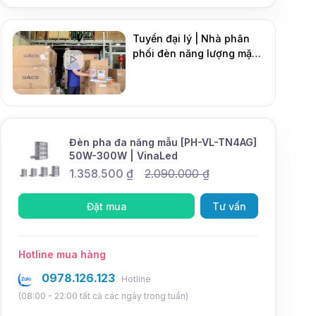
Tuyển đại lý | Nhà phân
phối đèn năng lượng mặt
DMT Solar
trời
Mới
Đèn pha đa năng mẫu [PH-VL-TN4AG]
50W-300W | VinaLed
1.358.500
₫
2.090.000
₫
Đặt mua
Tư vấn
Hotline mua hàng
0978.126.123
Hotline
(08:00 - 22:00 tất cả các ngày trong tuần)