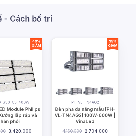
 - Cách bố trí
40%
35%
GIẢM
GIẢM
-S30-C5-400W
PH-VL-TN4AG2
ED Module Philips
Đèn pha đa năng mẫu [PH-
ưởng lắp ráp và
VL-TN4AG2] 100W-600W |
hân phối
VinaLed
200
3.420.000
4.160.000
2.704.000