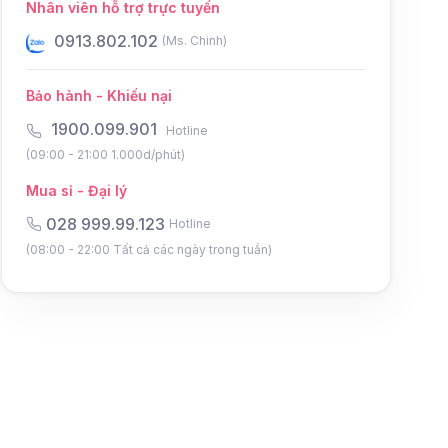
Nhân viên hỗ trợ trực tuyến
0931.802.102
0934.8
(Ms. Điệp)
Bảo hành - Khiếu nại
1900.099.901
Hotline
(09:00 - 21:00 1.000d/phút)
Mua sỉ - Đại lý
028 999.99.123
Hotline
(08:00 - 22:00 Tất cả các ngày trong tuần)