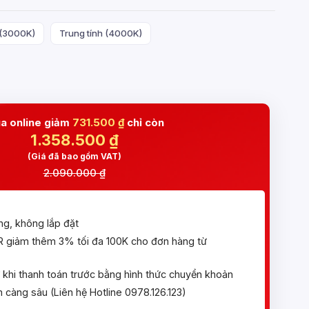
(3000K)
Trung tính (4000K)
a online giảm
731.500 ₫
chỉ còn
1.358.500
₫
(Giá đã bao gồm VAT)
2.090.000 ₫
ng, không lắp đặt
giảm thêm 3% tối đa 100K cho đơn hàng từ
khi thanh toán trước bằng hình thức chuyển khoản
 càng sâu (Liên hệ Hotline 0978.126.123)