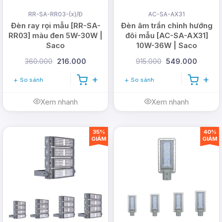
999.99.123
RR-SA-RR03-(x)/Đ
AC-SA-AX31
Đèn ray rọi mẫu [RR-SA-
Đèn âm trần chỉnh hướng
Email:
vn@dmtsolar.com
-
RR03] màu đen 5W-30W |
đôi mẫu [AC-SA-AX31]
cskh@dmtsolar.com
Saco
10W-36W | Saco
Web: www.dmtsolar.com -
360.000
216.000
915.000
549.000
www.dmtsolar.vn
So sánh
So sánh
Xem nhanh
Xem nhanh
35%
40%
GIẢM
GIẢM