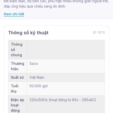
tiết kiệm điện, độ bền cao, phù hợp nhiều không gian ngoài trời,
đáp ứng hiệu quả chiếu sáng ổn định.
Xem chi tiết
Thông số kỹ thuật
ID: 1070
Thông
số
chung
Thương
Saco
hiệu
Xuất xứ
Việt Nam
Tuổi
50.000 giờ
thọ
Điện áp
220v/50Hz (hoạt động từ 85v - 265vAC)
hoạt
động