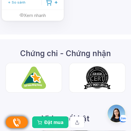
So sánh
Xem nhanh
Chứng chỉ - Chứng nhận
Video nổi bật
Đặt mua
1:35