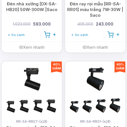
Đèn nhà xưởng [DX-SA-
Đèn ray rọi mẫu [RR-SA-
HB20] 50W-300W |Saco
RR01] màu trắng 7W-30W |
Saco
1.023.000
593.000
405.000
243.000
So sánh
So sánh
Xem nhanh
Xem nhanh
40%
40%
GIẢM
GIẢM
RR-SA-RR07-(x)/Đ
RR-SA-RR01-(x)/Đ