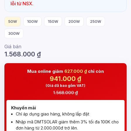
lỗi từ NSX.
50W
100W
150W
200W
250W
300W
Giá bán
1.568.000
₫
Mua online giảm
627.000 ₫
chỉ còn
941.000
₫
(Giá đã bao gồm VAT)
1.568.000 ₫
Khuyến mãi
Chỉ áp dụng giao hàng, không lắp đặt
Nhập mã DMTSOLAR giảm thêm 3% tối đa 100K cho
đơn hàng từ 2.000.000đ trở lên.