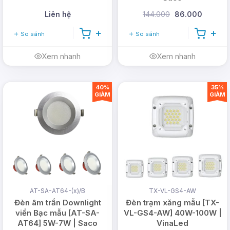
Liên hệ
144.000
86.000
So sánh
So sánh
Xem nhanh
Xem nhanh
40%
35%
GIẢM
GIẢM
AT-SA-AT64-(x)/B
TX-VL-GS4-AW
Đèn âm trần Downlight
Đèn trạm xăng mẫu [TX-
viền Bạc mẫu [AT-SA-
VL-GS4-AW] 40W-100W |
AT64] 5W-7W | Saco
VinaLed