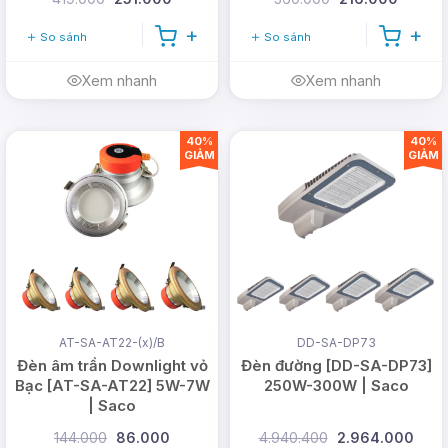
So sánh
So sánh
Xem nhanh
Xem nhanh
40%
40%
GIẢM
GIẢM
AT-SA-AT22-(x)/B
DD-SA-DP73
Đèn âm trần Downlight vỏ
Đèn đường [DD-SA-DP73]
Bạc [AT-SA-AT22] 5W-7W
250W-300W | Saco
| Saco
144.000
86.000
4.940.400
2.964.000