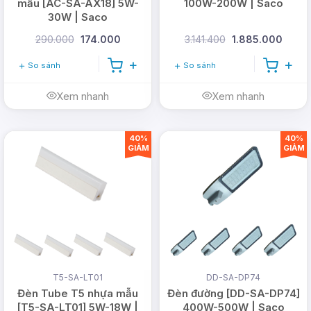
mẫu [AC-SA-AX18] 5W-
100W-200W | Saco
30W | Saco
290.000
174.000
3.141.400
1.885.000
So sánh
So sánh
Xem nhanh
Xem nhanh
40%
40%
GIẢM
GIẢM
T5-SA-LT01
DD-SA-DP74
Đèn Tube T5 nhựa mẫu
Đèn đường [DD-SA-DP74]
[T5-SA-LT01] 5W-18W |
400W-500W | Saco