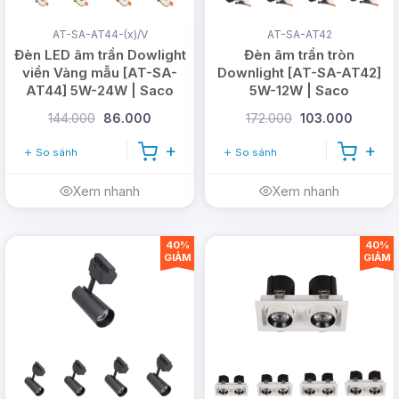
Sản phẩm nguồn gốc xuất xứ rõ ràng
AT-SA-AT44-(x)/V
AT-SA-AT42
Bảo hành 2 - 3 năm, đổi trả trong 12 tháng đầu
Đèn LED âm trần Dowlight
Đèn âm trần tròn
viền Vàng mẫu [AT-SA-
Downlight [AT-SA-AT42]
Luôn được kiểm tra chất lượng trước khi bàn
AT44] 5W-24W | Saco
5W-12W | Saco
giao
144.000
86.000
172.000
103.000
Công ty nhập khẩu trực tiếp tại nhà máy
So sánh
So sánh
Xem nhanh
Xem nhanh
CÔNG TY TNHH DMT SOLAR VIỆT NAM
Văn phòng: 365A đường Tô Ngọc Vân,
Phường Thới An, TP Hồ Chí Minh (
Xem bản
40%
40%
GIẢM
GIẢM
đồ
)
Trụ sở: 26/1B Ấp Nam Lân, Xã Bà Điểm,
TP Hồ Chí Minh
Hotline:
0978.126.123
- CSKH/Bảo hành:
1900.099901
- Doanh nghiệp:
(028)