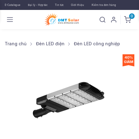
E-Catalogue
Đại lý - Hợp tác
Tin tức
Giới thiệu
Kiểm tra đơn hàng
0
Trang chủ
Đèn LED điện
Đèn LED công nghiệp
40%
GIẢM