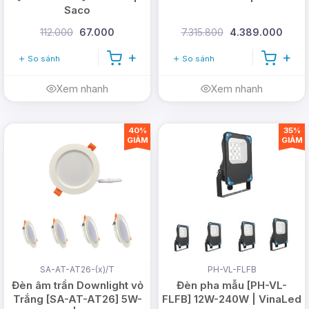
Saco
112.000
67.000
7.315.800
4.389.000
So sánh
So sánh
Xem nhanh
Xem nhanh
40%
35%
GIẢM
GIẢM
SA-AT-AT26-(x)/T
PH-VL-FLFB
Đèn âm trần Downlight vỏ
Đèn pha mẫu [PH-VL-
Trắng [SA-AT-AT26] 5W-
FLFB] 12W-240W | VinaLed