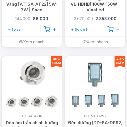
Vàng [AT-SA-AT22] 5W-
VL-HBHB] 100W-150W |
7W | Saco
VinaLed
144.000
86.000
3.620.000
2.353.000
So sánh
So sánh
Xem nhanh
Xem nhanh
40%
40%
GIẢM
GIẢM
AC-SA-AX18
DD-SA-DP92
Đèn âm trần chỉnh hướng
Đèn đường [DD-SA-DP92]