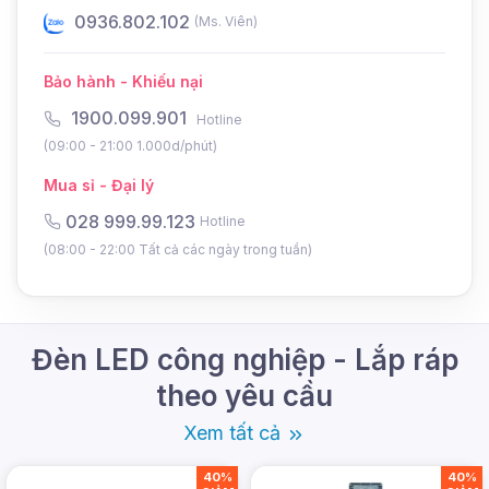
0976.802.102
0
(Ms. Tuyền)
Bảo hành - Khiếu nại
1900.099.901
Hotline
(09:00 - 21:00 1.000d/phút)
Mua sỉ - Đại lý
028 999.99.123
Hotline
(08:00 - 22:00 Tất cả các ngày trong tuần)
Đèn LED công nghiệp - Lắp ráp
theo yêu cầu
Xem tất cả
Tinh Hoa Công Nghệ Chiếu
40%
40%
Sáng