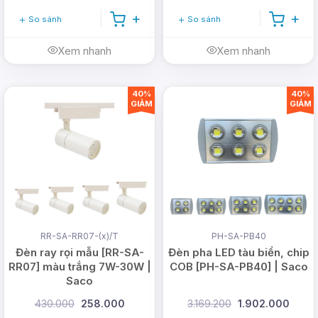
So sánh
So sánh
Xem nhanh
Xem nhanh
40%
40%
GIẢM
GIẢM
RR-SA-RR07-(x)/T
PH-SA-PB40
Đèn ray rọi mẫu [RR-SA-
Đèn pha LED tàu biển, chip
RR07] màu trắng 7W-30W |
COB [PH-SA-PB40] | Saco
Saco
430.000
258.000
3.169.200
1.902.000