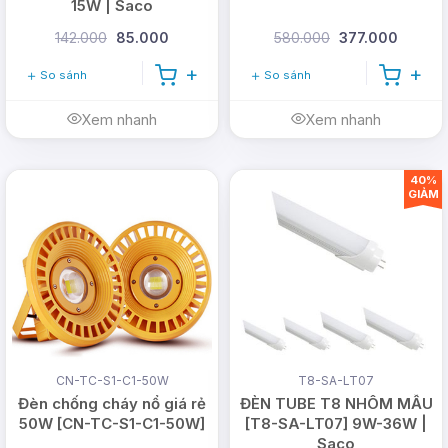
15W | Saco
142.000
85.000
580.000
377.000
So sánh
So sánh
Xem nhanh
Xem nhanh
40%
GIẢM
CN-TC-S1-C1-50W
T8-SA-LT07
Đèn chống cháy nổ giá rẻ
ĐÈN TUBE T8 NHÔM MẪU
50W [CN-TC-S1-C1-50W]
[T8-SA-LT07] 9W-36W |
Saco