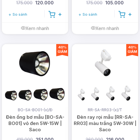
175.000
120.000
175.000
105.000
So sánh
So sánh
Xem nhanh
Xem nhanh
40%
40%
GIẢM
GIẢM
BO-SA-BO01-(x)/Đ
RR-SA-RR03-(x)/T
Đèn ống bơ mẫu [BO-SA-
Đèn ray rọi mẫu [RR-SA-
BO01] vỏ đen 5W-15W |
RR03] màu trắng 5W-30W |
Saco
Saco
419.000
251.000
360.000
216.000