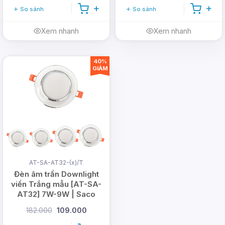
So sánh
So sánh
Xem nhanh
Xem nhanh
40%
GIẢM
AT-SA-AT32-(x)/T
Đèn âm trần Downlight
viền Trắng mẫu [AT-SA-
AT32] 7W-9W | Saco
182.000
109.000