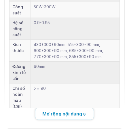
Công
50W-300W
suất
Hệ số
0.9-0.95
công
suất
Kích
430*300*90mm, 515*300*90 mm,
thước
600*300*90 mm, 685*300*90 mm,
770*300*90 mm, 855*300*90 mm
Đường
60mm
kính lỗ
cần
Chỉ số
>= 90
hoàn
màu
(CRI)
Mở rộng nội dung
Thông
số
khác