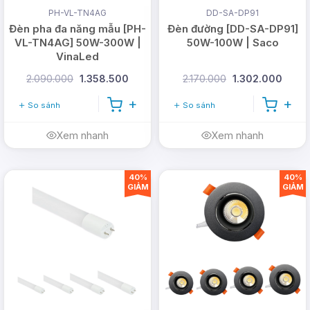
PH-VL-TN4AG
DD-SA-DP91
Đèn pha đa năng mẫu [PH-
Đèn đường [DD-SA-DP91]
VL-TN4AG] 50W-300W |
50W-100W | Saco
VinaLed
2.090.000
1.358.500
2.170.000
1.302.000
So sánh
So sánh
Xem nhanh
Xem nhanh
40%
40%
GIẢM
GIẢM