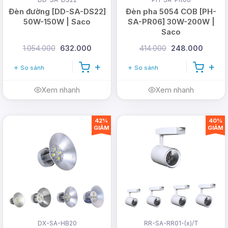
Đèn đường [DD-SA-DS22]
Đèn pha 5054 COB [PH-
50W-150W | Saco
SA-PR06] 30W-200W |
Saco
1.054.000
632.000
414.000
248.000
So sánh
So sánh
Xem nhanh
Xem nhanh
42%
40%
GIẢM
GIẢM
DX-SA-HB20
RR-SA-RR01-(x)/T