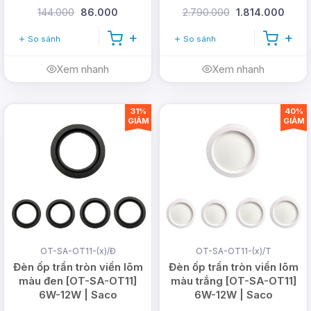
144.000
86.000
2.790.000
1.814.000
So sánh
So sánh
Xem nhanh
Xem nhanh
31%
40%
GIẢM
GIẢM
OT-SA-OT11-(x)/Đ
OT-SA-OT11-(x)/T
Đèn ốp trần tròn viền lõm
Đèn ốp trần tròn viền lõm
màu đen [OT-SA-OT11]
màu trắng [OT-SA-OT11]
6W-12W | Saco
6W-12W | Saco