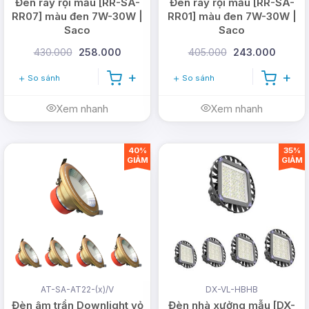
Đèn ray rọi mẫu [RR-SA-
Đèn ray rọi mẫu [RR-SA-
RR07] màu đen 7W-30W |
RR01] màu đen 7W-30W |
Saco
Saco
430.000
258.000
405.000
243.000
So sánh
So sánh
Xem nhanh
Xem nhanh
40%
35%
GIẢM
GIẢM
AT-SA-AT22-(x)/V
DX-VL-HBHB
Đèn âm trần Downlight vỏ
Đèn nhà xưởng mẫu [DX-