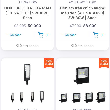
T8-SA-LT05
AC-SA-AX20-(x)/Đ
ĐÈN TUPE T8 NHỰA MẪU
Đèn âm trần chỉnh hướng
[T8-SA-LT05] 9W-18W |
màu đen [AC-SA-AX20]
Saco
3W-30W | Saco
98.995
59.000
147.000
88.000
So sánh
So sánh
Xem nhanh
Xem nhanh
40%
40%
GIẢM
GIẢM
DD-SA-DS22
PH-SA-PR06