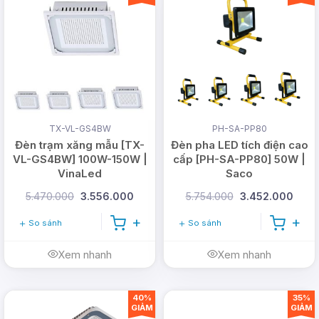
TX-VL-GS4BW
PH-SA-PP80
Đèn trạm xăng mẫu [TX-
Đèn pha LED tích điện cao
VL-GS4BW] 100W-150W |
cấp [PH-SA-PP80] 50W |
VinaLed
Saco
Ứng Dụng Linh Hoạt
5.470.000
3.556.000
5.754.000
3.452.000
So sánh
So sánh
Với thiết kế chắc chắn và khả năng chống chịu tốt,
đèn DD-SA-DM15 thích hợp cho nhiều không gian
Xem nhanh
Xem nhanh
ngoài trời như đường phố, công viên, khu công
nghiệp, bãi đỗ xe, và các khu vực công cộng
40%
35%
khác. Ánh sáng mạnh mẽ và đồng đều không chỉ
GIẢM
GIẢM