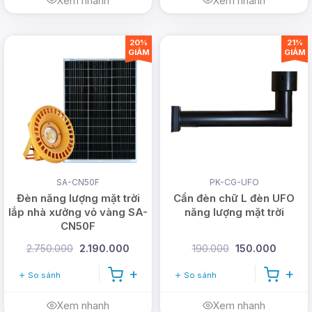
Xem nhanh
Xem nhanh
20%
21%
GIẢM
GIẢM
SA-CN50F
PK-CG-UFO
Đèn năng lượng mặt trời
Cần đèn chữ L đèn UFO
lắp nhà xưởng vỏ vàng SA-
năng lượng mặt trời
CN50F
2.750.000
2.190.000
190.000
150.000
So sánh
So sánh
Xem nhanh
Xem nhanh