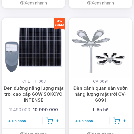
Xem nhanh
Xem nhanh
4%
GIẢM
KY-E-HT-003
CV-6091
Đèn đường năng lượng mặt
Đèn cảnh quan sân vườn
trời cao cấp 60W SOKOYO
năng lượng mặt trời CV-
INTENSE
6091
11.490.000
10.990.000
Liên hệ
So sánh
So sánh