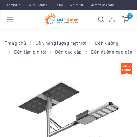
E-Catalogue
Đại lý - Hợp tác
Tin tức
Giới thiệu
Kiểm tra đơn hàng
0
Trang chủ
Đèn năng lượng mặt trời
Đèn đường
Đèn tấm pin rời
Đèn cao cấp
Đèn đường cao cấp
20%
GIẢM