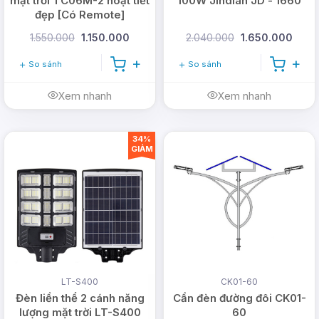
mặt trời TC06M-2 hoạt tiết
100W Jindian JD - 1660
động trong thời gian dài.
đẹp [Có Remote]
Điều khiển tắt bật đèn theo cảm biến ánh
1.550.000
1.150.000
2.040.000
1.650.000
sáng môi trường hoặc bằng Remote. Có thể
So sánh
So sánh
cài đặt 3 mức sáng tối theo yêu cầu.
Xem nhanh
Xem nhanh
34%
GIẢM
LT-S400
CK01-60
Đèn liền thể 2 cánh năng
Cần đèn đường đôi CK01-
lượng mặt trời LT-S400
60