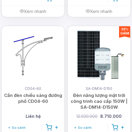
Xem nhanh
Xem nhanh
33%
GIẢM
CD04-60
SA-DM14-D150
Cần đèn chiếu sáng đường
Đèn năng lượng mặt trời
phố CD04-60
công trình cao cấp 150W |
SA-DM14-D150W
Liên hệ
12.930.000
8.710.000
So sánh
So sánh