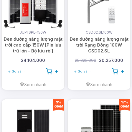
Khả
Cài đặt mặc định: 5 giờ đầu 100%-5
năng
giờ tiếp theo 50%-2 giờ sau 80%
dimming
JUPI.SPL-150W
CSD02.SL100W
Góc
Đèn đường năng lượng mặt
Đèn đường năng lượng mặt
(60 x 140) độ
chùm tia
trời cao cấp 150W [Pin lưu
trời Rạng Đông 100W
trữ lớn - Bộ lưu rời]
CSD02.SL
24.104.000
25.322.000
20.257.000
Cấp bảo
IP 66; IK 08
vệ
So sánh
So sánh
Xem nhanh
Xem nhanh
Kích
(755 x 280 x 100) mm
thước
3%
17%
GIẢM
GIẢM
Chiều
cao lắp
(8 - 10) m
đặt