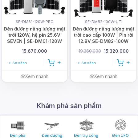
SE-DM61-120W-PRO
SE-DM82-100W-UTI
Đèn đường năng lượng mặt
Đèn đường năng lượng mặt
trời 120W, hệ pin 25.6V
trời cao cấp 100W | Pin rời
SEVEN | SE-DM61-120W
12.8V SE-DM82-100W
15.670.000
19.360.000
15.320.000
So sánh
So sánh
Xem nhanh
Xem nhanh
Ưu điểm của đèn đường
Khám phá sản phẩm
năng lượng mặt trời 120W
Sử dụng Pin lưu điện công nghệ Lithium thế
hệ mới, đảm bảo an toàn và tuổi thọ cao
Đèn pha
Đèn đường
Đèn trụ cổng
Đèn UFO