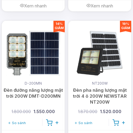
Xem nhanh
Xem nhanh
14%
19%
GIẢM
GIẢM
D-200MN
NT200W
Đèn đường năng lượng mặt
Đèn pha năng lượng mặt
trời 200W DMT-D200MN
trời 4 ô 200W NEWSTAR
NT200W
1.800.000
1.550.000
1.870.000
1.520.000
So sánh
So sánh