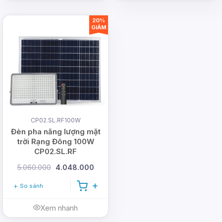
20%
GIẢM
CP02.SL.RF100W
Đèn pha năng lượng mặt
trời Rạng Đông 100W
CP02.SL.RF
5.060.000
4.048.000
So sánh
Xem nhanh