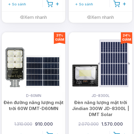
So sánh
So sánh
Xem nhanh
Xem nhanh
31%
24%
GIẢM
GIẢM
D-60MN
JD-8300L
Đèn đường năng lượng mặt
Đèn năng lượng mặt trời
trời 60W DMT-D60MN
Jindian 300W JD-8300L |
DMT Solar
1.310.000
910.000
2.070.000
1.570.000