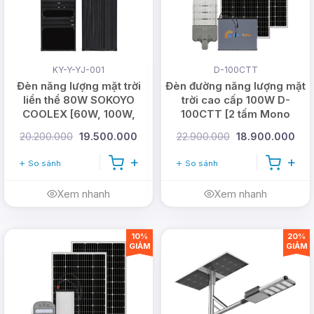
Tuổi
50.000 giờ
thọ
KY-Y-YJ-001
D-100CTT
Đèn năng lượng mặt trời
Đèn đường năng lượng mặt
liền thể 80W SOKOYO
trời cao cấp 100W D-
COOLEX [60W, 100W,
100CTT [2 tấm Mono
120W]
150W]
20.200.000
19.500.000
22.900.000
18.900.000
Tấm pin năng lượng mặt trời (PV)
So sánh
So sánh
Công suất
170 W
Xem nhanh
Xem nhanh
Công nghệ
Mono-crytalline
10%
20%
GIẢM
GIẢM
Điện áp
17,5V