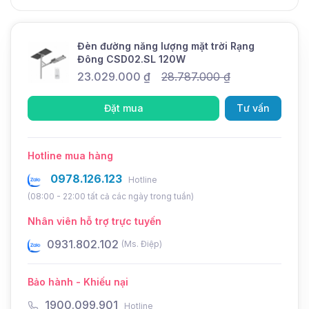
Điện áp
12.8V
Tuổi thọ
8 -10 năm
Đèn đường năng lượng mặt trời Rạng
Thông tin khác
Đông CSD02.SL 120W
Thương hiệu
Rạng Đông
23.029.000
₫
28.787.000
₫
Bảo hành
3 năm
Đặt mua
Tư vấn
Thời gian sạc
6-8 giờ/ngày
Thời gian sáng
2 ngày mưa
Hotline mua hàng
Chức năng
Cảm biến ánh sáng
0978.126.123
Hotline
Chế độ Dimming
Tự động
(08:00 - 22:00 tất cả các ngày trong tuần)
Bộ điều khiển sạc
PWM
Nhân viên hỗ trợ trực tuyến
0931.802.102
0
(Ms. Điệp)
Đèn đường năng lượng mặt trời Rạng Đông 120W
Bảo hành - Khiếu nại
là sản phẩm được ứng dụng rộng rãi hiện nay.
1900.099.901
Hotline
Dòng đèn này đến từ thương hiệu Rạng Đông, sở