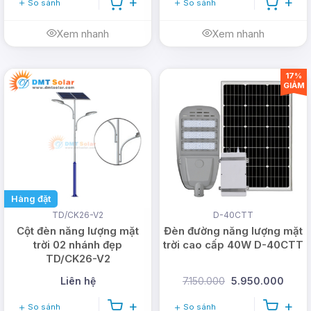
So sánh
So sánh
Xem nhanh
Xem nhanh
17%
GIẢM
Hàng đặt
TD/CK26-V2
D-40CTT
Cột đèn năng lượng mặt
Đèn đường năng lượng mặt
trời 02 nhánh đẹp
trời cao cấp 40W D-40CTT
TD/CK26-V2
Liên hệ
7.150.000
5.950.000
So sánh
So sánh