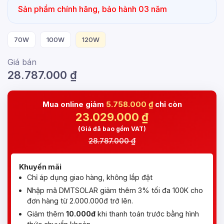
Sản phẩm chính hãng, bảo hành 03 năm
70W
100W
120W
Giá bán
28.787.000
₫
Mua online giảm
5.758.000 ₫
chỉ còn
23.029.000
₫
(Giá đã bao gồm VAT)
28.787.000 ₫
Khuyến mãi
Chỉ áp dụng giao hàng, không lắp đặt
Nhập mã DMTSOLAR giảm thêm 3% tối đa 100K cho
đơn hàng từ 2.000.000đ trở lên.
Giảm thêm
10.000đ
khi thanh toán trước bằng hình