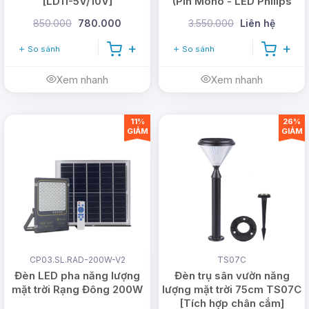
[LD11-5V/10V]
(Pin Mono - LED Philips
32V)
đường cao tốc, đường giao thông chính,
850.000
780.000
3.550.000
Liên hệ
đường liên tỉnh
So sánh
So sánh
Chiếu sáng cho đường làng, ngõ xóm, đường
nông thôn
Xem nhanh
Xem nhanh
Chiếu sáng cho khu vực công cộng, khuôn
viên trường học, nhà xưởng,...
11%
26%
GIẢM
GIẢM
Địa chỉ cung cấp đèn năng
lượng mặt trời Rạng Đông
chất lượng
DMT Solar là nhà cung cấp đèn đường năng lượng
mặt trời Rạng Đông chất lượng, uy tín được khách
CP03.SL.RAD-200W-V2
TS07C
hàng tin tưởng và đánh giá cao trong nhiều năm
Đèn LED pha năng lượng
Đèn trụ sân vườn năng
qua.
mặt trời Rạng Đông 200W
lượng mặt trời 75cm TS07C
[Tích hợp chân cắm]