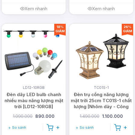
Xem nhanh
Xem nhanh
18%
26%
GIẢM
GIẢM
LD12-10RGB
TC01S-1
Đèn dây LED bulb chanh
Đèn trụ cổng năng lượng
nhiều màu năng lượng mặt
mặt trời 25cm TC01S-1 chất
trời [LD12-10RGB]
lượng [Nhôm dày - Công
tắc]
1.090.000
890.000
1.490.000
1.100.000
So sánh
So sánh