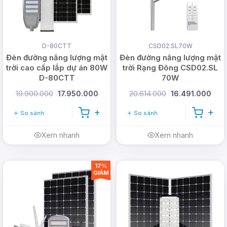
Tuổi thọ
>20 năm
D-80CTT
CSD02.SL70W
Đèn đường năng lượng mặt
Đèn đường năng lượng mặt
trời cao cấp lắp dự án 80W
trời Rạng Đông CSD02.SL
Pin lưu điện
D-80CTT
70W
19.900.000
17.950.000
20.614.000
16.491.000
Công nghệ
Lithium LiFePO4
So sánh
So sánh
Dung lượng
54 Ah
Xem nhanh
Xem nhanh
Điện áp
12.8 V
17%
GIẢM
Năng lượng dự trữ
691 Wh