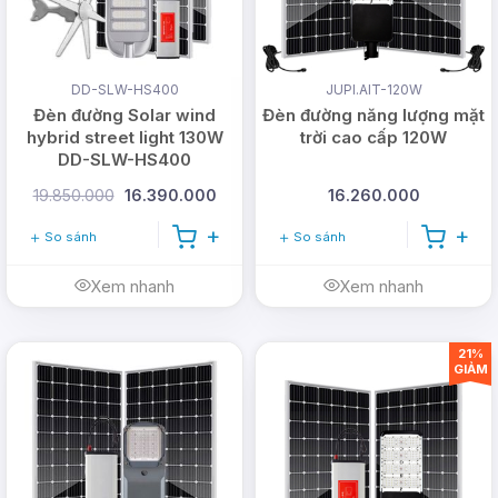
Tuổi thọ
>10 năm
DD-SLW-HS400
JUPI.AIT-120W
Đèn đường Solar wind
Đèn đường năng lượng mặt
hybrid street light 130W
trời cao cấp 120W
Tiêu chuẩn chất lượng sản phẩm
DD-SLW-HS400
19.850.000
16.390.000
16.260.000
TCVN 7722-2-3/IEC
Tiêu chuẩn áp dụng
60598-2-3
So sánh
So sánh
Xem nhanh
Xem nhanh
Tiêu chuẩn hệ thống
ISO 9001: 2015
quản lý chất lượng
21%
GIẢM
Tiêu chuẩn môi trường
RoHS