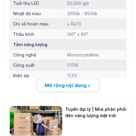
Tuổi thọ LED
50.000 giờ
Nhiệt độ màu
3000k - 6500k
Chỉ số hoàn màu
≥ Ra70
Thấu kính
140° x 60°
Tấm năng lượng
Công nghệ
Monocrystalline
Công suất
170W
Điện áp
17,5V
Mở rộng nội dung
Kích thước
Tuổi thọ
25 năm
Pin lưu trữ
Tuyển đại lý | Nhà phân phối
đèn năng lượng mặt trời
Công nghệ
LiFePO4
DMT Solar
Dung lượng
54Ah
Mới