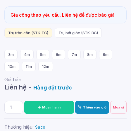
Gia công theo yêu cầu. Liên hệ để được báo giá
Trụ tròn côn (STK-TC)
Trụ bát giác (STK-BG)
3m
4m
5m
6m
7m
8m
9m
10m
11m
12m
Giá bán
Liên hệ -
Hàng đặt trước
Mua nhanh
Thêm vào giỏ
Mua sỉ
Thương hiệu:
Saco