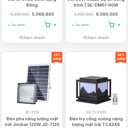
Đông
trình | SE-DM61-60W
6.336.000
5.068.800
9.390.000
6.560.000
So sánh
So sánh
Xem nhanh
Xem nhanh
22%
38%
GIẢM
GIẢM
JD-7120
SA-TC43XS
Đèn pha năng lượng mặt
Đèn trụ cổng vuông năng
trời Jindian 120W JD-7120
lượng mặt trời TC43XS