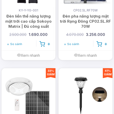
KY-Y-YG-001
CP02.SL.RF70W
Đèn liền thể năng lượng
Đèn pha năng lượng mặt
mặt trời cao cấp Sokoyo
trời Rạng Đông CP02.SL.RF
Matrix | Đủ công suất
70W
2.500.000
1.690.000
4.070.000
3.256.000
So sánh
So sánh
Xem nhanh
Xem nhanh
33%
41%
GIẢM
GIẢM