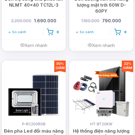
NLMT 40x40 TC12L-3
lượng mặt trời 60W D-
60PY
2.200.000
1.690.000
1.160.000
790.000
So sánh
So sánh
Xem nhanh
Xem nhanh
30%
22%
GIẢM
GIẢM
P-RC200RGB
HT-BT20KW
Đèn pha Led đổi màu năng
Hệ thống điện năng lượng