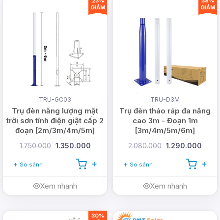
23%
38%
GIẢM
GIẢM
TRU-GC03
TRU-D3M
Trụ đèn năng lượng mặt
Trụ đèn tháo ráp đa năng
trời sơn tĩnh điện giật cấp 2
cao 3m - Đoạn 1m
đoạn [2m/3m/4m/5m]
[3m/4m/5m/6m]
1.750.000
1.350.000
2.080.000
1.290.000
So sánh
So sánh
Xem nhanh
Xem nhanh
30%