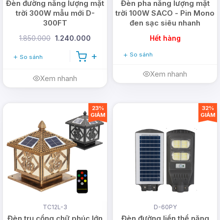
Đèn đường năng lượng mặt
Đèn pha năng lượng mặt
trời 300W mẫu mới D-
trời 100W SACO - Pin Mono
300FT
đen sạc siêu nhanh
1.850.000
1.240.000
Hết hàng
So sánh
So sánh
Xem nhanh
Xem nhanh
23%
32%
GIẢM
GIẢM
TC12L-3
D-60PY
Đèn trụ cổng chữ phúc lớn
Đèn đường liền thể năng