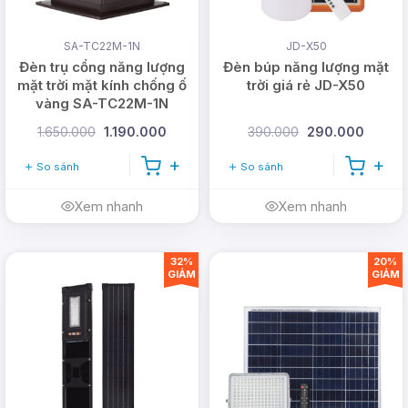
SA-TC22M-1N
JD-X50
Đèn trụ cổng năng lượng
Đèn búp năng lượng mặt
mặt trời mặt kính chống ố
trời giá rẻ JD-X50
vàng SA-TC22M-1N
1.650.000
1.190.000
390.000
290.000
So sánh
So sánh
Xem nhanh
Xem nhanh
32%
20%
GIẢM
GIẢM