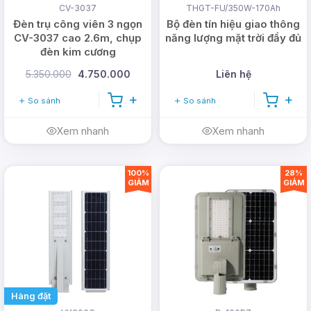
CV-3037
THGT-FU/350W-170Ah
Đèn trụ công viên 3 ngọn
Bộ đèn tín hiệu giao thông
CV-3037 cao 2.6m, chụp
năng lượng mặt trời đầy đủ
đèn kim cương
5.350.000
4.750.000
Liên hệ
So sánh
So sánh
Xem nhanh
Xem nhanh
100%
28%
GIẢM
GIẢM
Hàng đặt