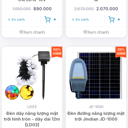
1.050.000
890.000
2.670.000
2.070.000
So sánh
So sánh
Xem nhanh
Xem nhanh
50%
23%
GIẢM
GIẢM
LD03
JD-1000
Đèn dây năng lượng mặt
Đèn đường năng lượng mặt
trời hình tròn - dây dài 12m
trời Jindian JD-1000
[LD03]