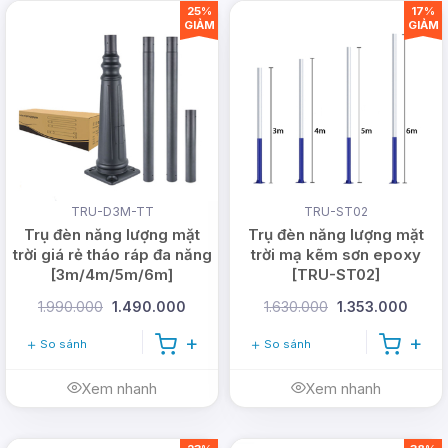
25%
17%
999.99.123
GIẢM
GIẢM
Email:
vn@dmtsolar.com
-
cskh@dmtsolar.com
Web: www.dmtsolar.com -
www.dmtsolar.vn
TRU-D3M-TT
TRU-ST02
Trụ đèn năng lượng mặt
Trụ đèn năng lượng mặt
trời giá rẻ tháo ráp đa năng
trời mạ kẽm sơn epoxy
[3m/4m/5m/6m]
[TRU-ST02]
3m/4m/5m/6m
1.990.000
1.490.000
1.630.000
1.353.000
So sánh
So sánh
Xem nhanh
Xem nhanh