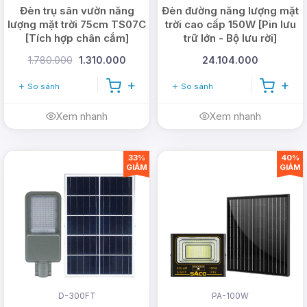
Đèn trụ sân vườn năng
Đèn đường năng lượng mặt
lượng mặt trời 75cm TS07C
trời cao cấp 150W [Pin lưu
[Tích hợp chân cắm]
trữ lớn - Bộ lưu rời]
1.780.000
1.310.000
24.104.000
So sánh
So sánh
Xem nhanh
Xem nhanh
33%
40%
GIẢM
GIẢM
D-300FT
PA-100W