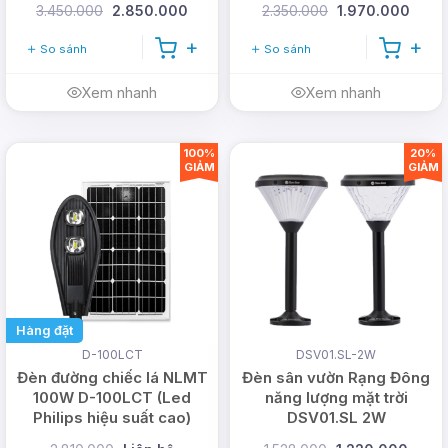
3.450.000
2.850.000
2.350.000
1.970.000
So sánh
So sánh
Xem nhanh
Xem nhanh
100%
20%
GIẢM
GIẢM
Hàng đặt
D-100LCT
DSV01.SL-2W
Đèn đường chiếc lá NLMT
Đèn sân vườn Rạng Đông
100W D-100LCT (Led
năng lượng mặt trời
Philips hiệu suất cao)
DSV01.SL 2W