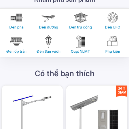
Đèn pha
Đèn đường
Đèn trụ cổng
Đèn UFO
Đèn ốp trần
Đèn Sân vườn
Quạt NLMT
Phụ kiện
Có thể bạn thích
26%
GIẢM