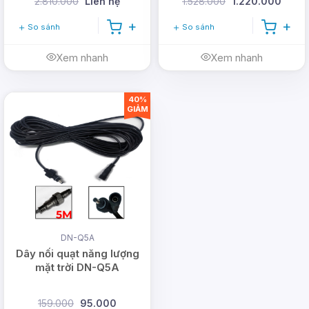
2.810.000
Liên hệ
1.528.000
1.220.000
So sánh
So sánh
Xem nhanh
Xem nhanh
40%
GIẢM
DN-Q5A
Dây nối quạt năng lượng
mặt trời DN-Q5A
159.000
95.000