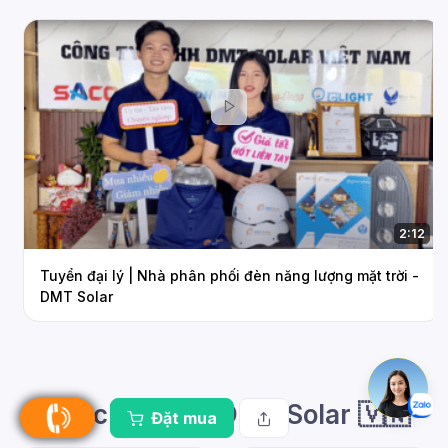
2:12
Tuyển đại lý | Nhà phân phối đèn năng lượng mặt trời -
DMT Solar
Báo chí nói về DMT Solar 🇻🇳
Đặt mua