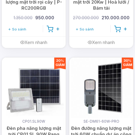
lượng mặt trời rọi cây | P-
mặt trời 20Kw | Hoà lưới /
RC200RGB
Bám tải
1.350.000
950.000
270.000.000
210.000.000
So sánh
So sánh
Xem nhanh
Xem nhanh
20%
30%
GIẢM
GIẢM
CP01.SL90W
SE-DM61-60W-PRO
Đèn pha năng lượng mặt
Đèn đường năng lượng mặt
trời CP01.SL 90W Rạng
trời 60W chuẩn dự án công