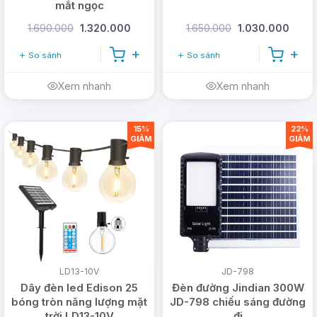
mắt ngọc
1.690.000
1.320.000
1.650.000
1.030.000
So sánh
So sánh
Xem nhanh
Xem nhanh
15%
22%
GIẢM
GIẢM
LD13-10V
JD-798
Dây đèn led Edison 25
Đèn đường Jindian 300W
bóng tròn năng lượng mặt
JD-798 chiếu sáng đường
trời LD13-10V
đi