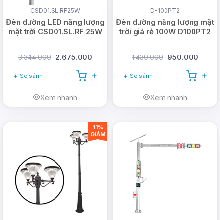
CSD01.SL.RF25W
D-100PT2
Đèn đường LED năng lượng
Đèn đường năng lượng mặt
mặt trời CSD01.SL.RF 25W
trời giá rẻ 100W D100PT2
3.344.000
2.675.000
1.430.000
950.000
So sánh
So sánh
Xem nhanh
Xem nhanh
11%
GIẢM