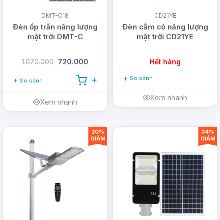
DMT-C18
CD21YE
Đèn ốp trần năng lượng
Đèn cắm cỏ năng lượng
mặt trời DMT-C
mặt trời CD21YE
1.070.000
720.000
Hết hàng
So sánh
So sánh
Xem nhanh
Xem nhanh
20%
34%
GIẢM
GIẢM