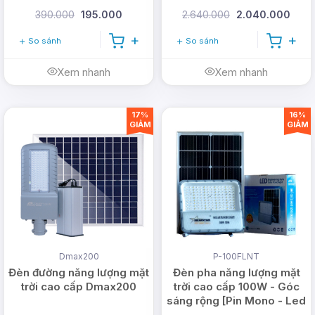
390.000
195.000
2.640.000
2.040.000
So sánh
So sánh
Xem nhanh
Xem nhanh
17%
16%
GIẢM
GIẢM
Dmax200
P-100FLNT
Đèn đường năng lượng mặt
Đèn pha năng lượng mặt
trời cao cấp Dmax200
trời cao cấp 100W - Góc
sáng rộng [Pin Mono - Led
Osram]