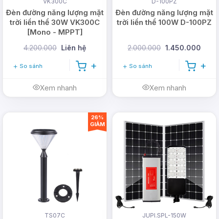
VK300C
D-100PZ
Đèn đường năng lượng mặt
Đèn đường năng lượng mặt
trời liền thể 30W VK300C
trời liền thể 100W D-100PZ
[Mono - MPPT]
4.200.000
Liên hệ
2.000.000
1.450.000
So sánh
So sánh
Xem nhanh
Xem nhanh
26%
GIẢM
TS07C
JUPI.SPL-150W