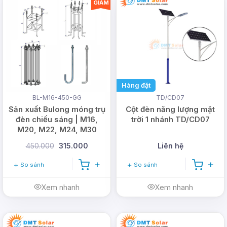
GIẢM
Hàng đặt
BL-M16-450-GG
TD/CD07
Sản xuất Bulong móng trụ
Cột đèn năng lượng mặt
đèn chiếu sáng | M16,
trời 1 nhánh TD/CD07
M20, M22, M24, M30
450.000
315.000
Liên hệ
So sánh
So sánh
Xem nhanh
Xem nhanh