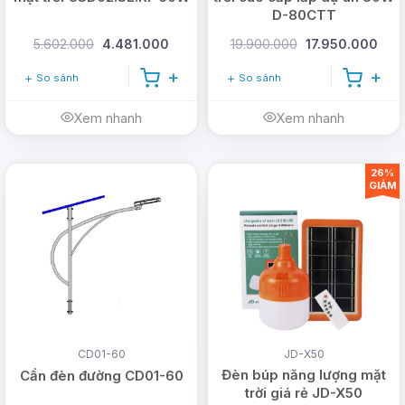
D-80CTT
5.602.000
4.481.000
19.900.000
17.950.000
So sánh
So sánh
Xem nhanh
Xem nhanh
26%
GIẢM
CD01-60
JD-X50
Đèn búp năng lượng mặt
Cần đèn đường CD01-60
trời giá rẻ JD-X50