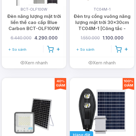
DMT solar.
BCT-OLF100W
TC04M-1
Đèn năng lượng mặt trời
Đèn trụ cổng vuông năng
LIÊN HỆ NGAY
liền thể cao cấp Blue
lượng mặt trời 30x30cm
Carbon BCT-OLF100W
TC04M-1 [Công tắc -
0978.126.123
ĐỂ
Nhôm đúc dày]
6.440.000
4.290.000
1.550.000
1.100.000
NHẬN ƯU ĐÃI DÀNH CHO
So sánh
So sánh
Xem nhanh
Xem nhanh
5 KHÁCH HÀNG ĐẦU TIÊN
TRONG THÁNG NÀY NHÉ!
40%
100%
GIẢM
GIẢM
Vì sao chọn DMT Solar?
Các thiết bị sử dụng năng lượng mặt trời của DMT
Solar đạt tiêu chí về chất lượng, thương hiệu uy tín
trên thị trường là sự lựa chọn hàng đầu của nhiều
khách hàng, với khả năng cung cấp sản phẩm số
Hàng đặt