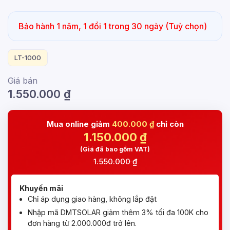
Bảo hành 1 năm, 1 đổi 1 trong 30 ngày (Tuỳ chọn)
LT-1000
Giá bán
1.550.000
₫
Mua online giảm
400.000 ₫
chỉ còn
1.150.000
₫
(Giá đã bao gồm VAT)
1.550.000 ₫
Khuyến mãi
Chỉ áp dụng giao hàng, không lắp đặt
Nhập mã DMTSOLAR giảm thêm 3% tối đa 100K cho
đơn hàng từ 2.000.000đ trở lên.