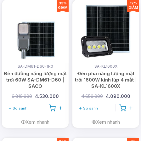
33%
12%
suất hoạt động ổn định trong thời gian dài.
GIẢM
GIẢM
Với công suất 1000W, đèn LT-B1000 cung
cấp ánh sáng mạnh mẽ và đều đặn. Đây là
lựa chọn lý tưởng cho các khu vực cần chiếu
sáng rộng như sân vườn, bãi đỗ xe hay khu
công nghiệp.
SA-DM61-D60-1R0
SA-KL1600X
Đèn đường năng lượng mặt
Đèn pha năng lượng mặt
trời 60W SA-DM61-D60 |
trời 1600W kính lúp 4 mắt |
SACO
SA-KL1600X
6.810.000
4.530.000
4.650.000
4.090.000
So sánh
So sánh
Xem nhanh
Xem nhanh