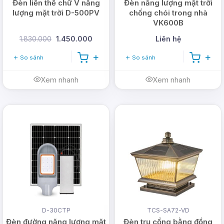
Đèn liền thể chữ V năng
Đèn năng lượng mặt trời
lượng mặt trời D-500PV
chống chói trong nhà
VK600B
1.830.000
1.450.000
Liên hệ
So sánh
So sánh
Xem nhanh
Xem nhanh
D-30CTP
TCS-SA72-VD
Đèn đường năng lượng mặt
Đèn trụ cổng bằng đồng