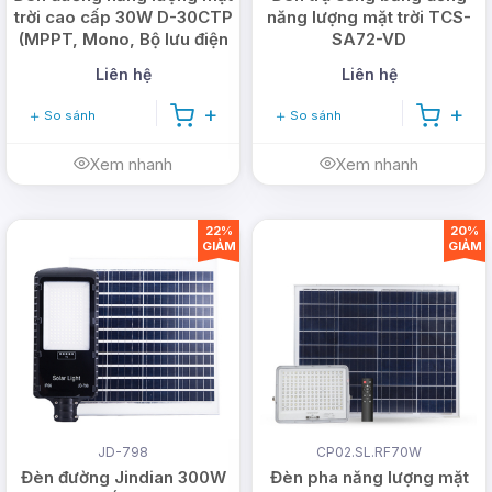
trời cao cấp 30W D-30CTP
năng lượng mặt trời TCS-
(MPPT, Mono, Bộ lưu điện
SA72-VD
rời)
Liên hệ
Liên hệ
So sánh
So sánh
Xem nhanh
Xem nhanh
22%
20%
GIẢM
GIẢM
JD-798
CP02.SL.RF70W
Đèn đường Jindian 300W
Đèn pha năng lượng mặt