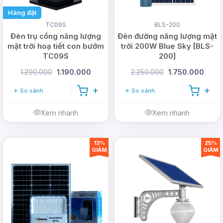
Hàng đặt
TC09S
BLS-200
Đèn trụ cổng năng lượng
Đèn đường năng lượng mặt
mặt trời hoạ tiết con bướm
trời 200W Blue Sky [BLS-
TC09S
200]
1.290.000
1.190.000
2.250.000
1.750.000
So sánh
So sánh
Xem nhanh
Xem nhanh
13%
25%
GIẢM
GIẢM
Chính sách bán hàng tại
DMT Solar
1 đổi 1
trong 30 ngày đầu tiên nếu lỗi nhà sản
xuất hoặc đèn không đúng như cam kết. Chế