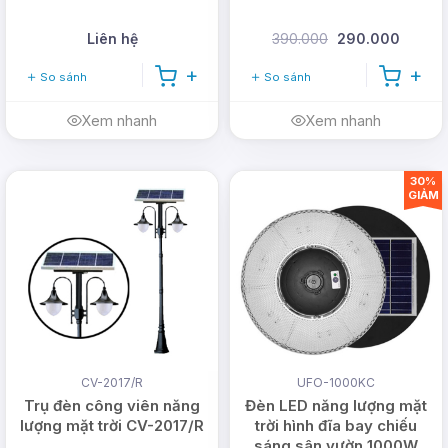
Liên hệ
390.000
290.000
So sánh
So sánh
Xem nhanh
Xem nhanh
30%
GIẢM
CV-2017/R
UFO-1000KC
Trụ đèn công viên năng
Đèn LED năng lượng mặt
lượng mặt trời CV-2017/R
trời hình đĩa bay chiếu
sáng sân vườn 1000W