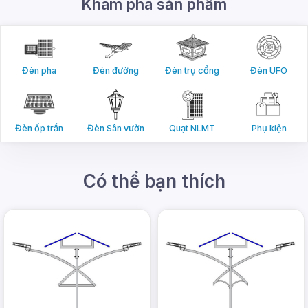
biến ánh sáng thông minh.
Khám phá sản phẩm
Đèn pha
Đèn đường
Đèn trụ cổng
Đèn UFO
Đèn ốp trần
Đèn Sân vườn
Quạt NLMT
Phụ kiện
Có thể bạn thích