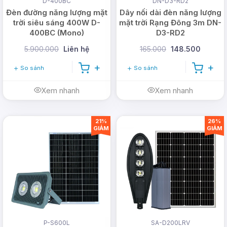
D-400BC
DN-D3-RD2
Đèn đường năng lượng mặt
Dây nối dài đèn năng lượng
trời siêu sáng 400W D-
mặt trời Rạng Đông 3m DN-
400BC (Mono)
D3-RD2
5.900.000
Liên hệ
165.000
148.500
So sánh
So sánh
Xem nhanh
Xem nhanh
21%
26%
GIẢM
GIẢM
P-S600L
SA-D200LRV