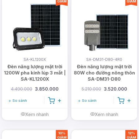
GIẢM
GIẢM
SA-KL1200X
SA-DM31-D80-4R0
Đèn năng lượng mặt trời
Đèn năng lượng mặt trời
1200W pha kính lúp 3 mắt |
80W cho đường nông thôn
Hệ thống cảm biến ánh sáng và chuyển động
SA-KL1200X
SA-DM31-D80
giúp đèn tự động bật tắt khi cần thiết, tiết
4.490.000
3.850.000
5.210.000
3.520.000
kiệm năng lượng và tăng cường độ an toàn.
So sánh
So sánh
Xem nhanh
Xem nhanh
10%
12%
GIẢM
GIẢM