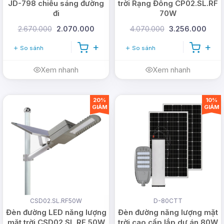
JD-798 chiếu sáng đường
trời Rạng Đông CP02.SL.RF
đi
70W
2.670.000
2.070.000
4.070.000
3.256.000
So sánh
So sánh
Xem nhanh
Xem nhanh
20%
10%
GIẢM
GIẢM
CSD02.SL.RF50W
D-80CTT
Đèn đường LED năng lượng
Đèn đường năng lượng mặt
mặt trời CSD02.SL.RF 50W
trời cao cấp lắp dự án 80W