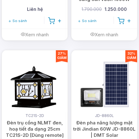
Liên hệ
1.790.000
1.250.000
So sánh
So sánh
Xem nhanh
Xem nhanh
27%
32%
GIẢM
GIẢM
TC21S-2D
JD-8860L
Đèn trụ cổng NLMT đen,
Đèn pha năng lượng mặt
hoạ tiết đa dạng 25cm
trời Jindian 60W JD-8860L
TC21S-2D [Dùng remote]
| DMT Solar