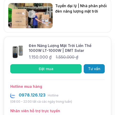
Thời gian sạc
4-6 giờ
Tuyển đại lý | Nhà phân phối
đèn năng lượng mặt trời
Thời gian
8-12 giờ
DMT Solar
sáng
Mới
Chức năng
Cảm biến ánh sáng, Remote điều
khiển
Chế độ
Tự động
Dimming
Đèn Năng Lượng Mặt Trời Liền Thể
1000W LT-1000W | DMT Solar
1.150.000
₫
1.550.000
₫
Đèn năng lượng mặt trời liền thể 1000W LT-B1000
Đặt mua
Tư vấn
của DMT Solar không chỉ là một thiết bị chiếu sáng
thông thường. Nó là sự kết hợp hoàn hảo giữa
Hotline mua hàng
công nghệ tiên tiến và thiết kế hiện đại, mang lại
cho bạn giải pháp chiếu sáng hiệu quả và bền bỉ.
0978.126.123
Hotline
(08:00 - 22:00 tất cả các ngày trong tuần)
Nhân viên hỗ trợ trực tuyến