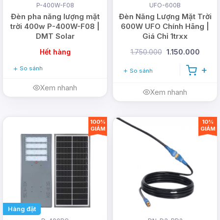
Phường Thới An, TP Hồ Chí Minh (
Xem bản
P-400W-F08
UFO-600B
Đèn pha năng lượng mặt
Đèn Năng Lượng Mặt Trời
đồ
)
trời 400w P-400W-F08 |
600W UFO Chính Hãng |
DMT Solar
Giá Chỉ 1trxx
Trụ sở: 26/1B Ấp Nam Lân, Xã Bà Điểm,
TP Hồ Chí Minh
Hết hàng
1.750.000
1.150.000
So sánh
Hotline:
0978.126.123
- CSKH/Bảo hành:
So sánh
1900.099901
- Doanh nghiệp:
(028)
Xem nhanh
Xem nhanh
999.99.123
Email:
vn@dmtsolar.com
-
100%
10%
cskh@dmtsolar.com
GIẢM
GIẢM
Web: www.dmtsolar.com -
www.dmtsolar.vn
Hàng đặt