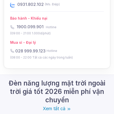
0931.802.102
0
(Ms. Điệp)
Bảo hành - Khiếu nại
1900.099.901
Hotline
(09:00 - 21:00 1.000d/phút)
Mua sỉ - Đại lý
028 999.99.123
Hotline
(08:00 - 22:00 Tất cả các ngày trong tuần)
Đặc điểm nổi bật của đèn
liền thể 1000W
Đèn năng lượng mặt trời ngoài
trời giá tốt 2026 miễn phí vận
Đèn LT-B1000 có thiết kế liền thể, gọn gàng
chuyển
và dễ lắp đặt. Vỏ đèn được làm từ nhựa ABS
và kính cường lực, đảm bảo độ bền cao và
Xem tất cả