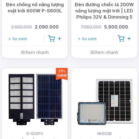
Đèn chống nổ năng lượng
Đèn đường chiếc lá 200W
mặt trời 600W P-S600L
năng lượng mặt trời | LED
Philips 32V & Dimming 5
cấp
2.650.000
2.090.000
7.980.000
5.900.000
So sánh
So sánh
Xem nhanh
Xem nhanh
21%
GIẢM
D-500PV
VK600B