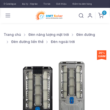
E-Catalogue
Đại lý - Hợp tác
Tin tức
Giới thiệu
Kiểm tra đơn hàng
0
Trang chủ
Đèn năng lượng mặt trời
Đèn đường
Đèn đường liền thể
Đèn ngoài trời
26%
GIẢM