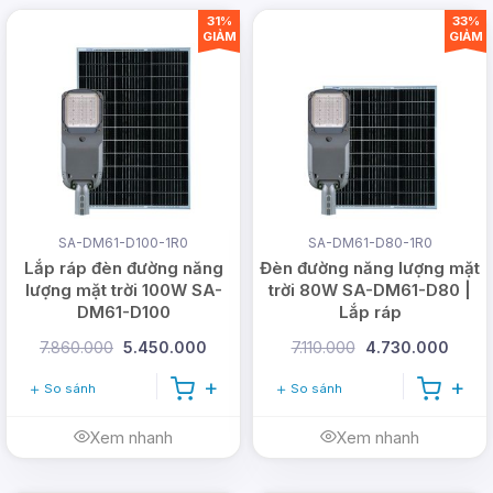
khả năng chịu được các điều kiện thời tiết
31%
33%
khắc nghiệt.
GIẢM
GIẢM
SA-DM61-D100-1R0
SA-DM61-D80-1R0
Lắp ráp đèn đường năng
Đèn đường năng lượng mặt
lượng mặt trời 100W SA-
trời 80W SA-DM61-D80 |
DM61-D100
Lắp ráp
7.860.000
5.450.000
7.110.000
4.730.000
So sánh
So sánh
Sản phẩm sử dụng các chất liệu cao cấp, từ
Xem nhanh
Xem nhanh
vỏ đèn đến các linh kiện bên trong. Điều này
không chỉ tăng độ bền mà còn đảm bảo hiệu