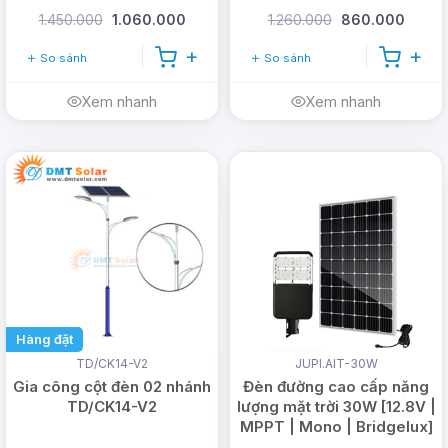
1.450.000
1.060.000
1.260.000
860.000
So sánh
So sánh
Xem nhanh
Xem nhanh
Hàng đặt
TD/CK14-V2
JUPI.AIT-30W
Gia công cột đèn 02 nhánh
Đèn đường cao cấp năng
TD/CK14-V2
lượng mặt trời 30W [12.8V |
MPPT | Mono | Bridgelux]