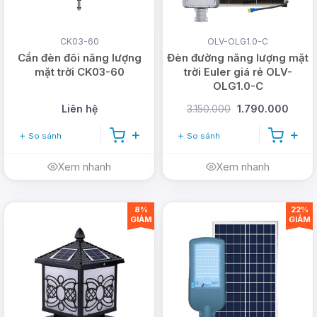
CK03-60
OLV-OLG1.0-C
Cần đèn đôi năng lượng
Đèn đường năng lượng mặt
mặt trời CK03-60
trời Euler giá rẻ OLV-
OLG1.0-C
Liên hệ
3.150.000
1.790.000
So sánh
So sánh
Xem nhanh
Xem nhanh
8%
22%
GIẢM
GIẢM