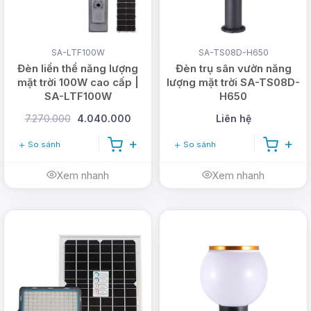
Sau khi mua về, lắp đặt xong bạn chỉ cần chọn chế
độ auto cho đèn bằng remote để chúng tự vận
SA-LTF100W
SA-TS08D-H650
hành.
Đèn liền thể năng lượng
Đèn trụ sân vườn năng
mặt trời 100W cao cấp |
lượng mặt trời SA-TS08D-
SA-LTF100W
H650
7.270.000
4.040.000
Liên hệ
So sánh
So sánh
Xem nhanh
Xem nhanh