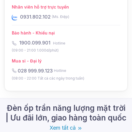
các mẫu ốp trần sử dụng điện thông thường, vẫn
Nhân viên hỗ trợ trực tuyến
tạo ra nét tinh tế cho không gian lắp đặt. Vừa đáp
ứng khả năng chiếu sáng, vừa tiết kiệm chi phí
0931.802.102
0
(Ms. Điệp)
điện năng. Đèn có công suất lớn, diện tích chiếu
sáng rộng, với diện tích cung cấp ánh sáng tốt lên
Bảo hành - Khiếu nại
2
đến
150m
.
1900.099.901
Hotline
Cùng theo chân
DMT Solar
tìm hiểu rõ hơn về loại
(09:00 - 21:00 1.000d/phút)
đèn chiếu sáng trong nhà bằng năng lượng mặt
Mua sỉ - Đại lý
trời này nhé.
028 999.99.123
Hotline
(08:00 - 22:00 Tất cả các ngày trong tuần)
Đèn ốp trần năng lượng mặt trời
| Ưu đãi lớn, giao hàng toàn quốc
Xem tất cả