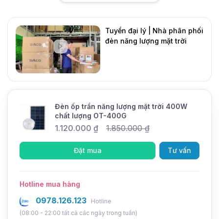
Thông tin khác
Thương hiệu
Saco
Tuyển đại lý | Nhà phân phối
đèn năng lượng mặt trời
Bảo hành
1 năm
DMT Solar
Mới
Thời gian
10-12 giờ
sáng
Chức năng
Cảm biến ánh sáng, Remote điều
khiển
Đèn ốp trần năng lượng mặt trời 400W
chất lượng OT-400G
Chế độ
Tự động
1.120.000
₫
1.850.000
₫
Dimming
Đặt mua
Tư vấn
Nếu bạn có mong muốn sử dụng
đèn năng lượng
mặt trời
để chiếu sáng trong nhà thì bạn không thể
Hotline mua hàng
bỏ qua mẫu
đèn ốp trần năng lượng mặt trời
0978.126.123
Hotline
400W OT-400G
này. Đèn có thiết kế tương tự với
(08:00 - 22:00 tất cả các ngày trong tuần)