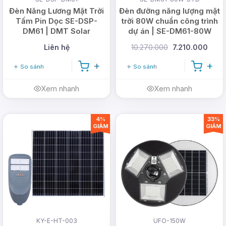
Đèn Năng Lương Mặt Trời
Đèn đường năng lượng mặt
Tấm Pin Dọc SE-DSP-
trời 80W chuẩn công trình
DM61 | DMT Solar
dự án | SE-DM61-80W
Liên hệ
10.270.000
7.210.000
So sánh
So sánh
Xem nhanh
Xem nhanh
4%
33%
GIẢM
GIẢM
Bộ sản phẩm đèn năng
lượng mặt trời ốp trần
400W gồm những gì?
KY-E-HT-003
UFO-150W