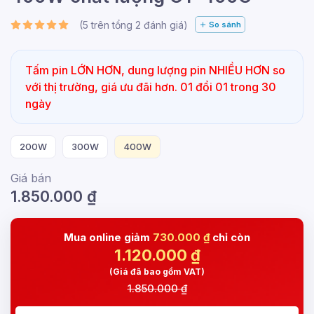
(
5
trên tổng
2
đánh giá)
So sánh
Tấm pin LỚN HƠN, dung lượng pin NHIỀU HƠN so
với thị trường, giá ưu đãi hơn. 01 đổi 01 trong 30
ngày
200W
300W
400W
Giá bán
1.850.000
₫
Mua online giảm
730.000 ₫
chỉ còn
1.120.000
₫
(Giá đã bao gồm VAT)
1.850.000 ₫