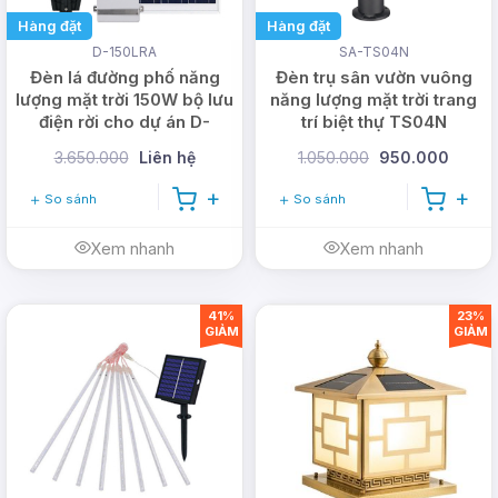
Hàng đặt
Hàng đặt
D-150LRA
SA-TS04N
Đèn lá đường phố năng
Đèn trụ sân vườn vuông
lượng mặt trời 150W bộ lưu
năng lượng mặt trời trang
điện rời cho dự án D-
trí biệt thự TS04N
150LRA
3.650.000
Liên hệ
1.050.000
950.000
So sánh
So sánh
Xem nhanh
Xem nhanh
41%
23%
GIẢM
GIẢM