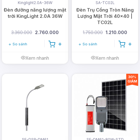
Kinglight2.0A-36W
SA-TC02L
Đèn đường năng lượng mặt
Đèn Trụ Cổng Tròn Năng
trời KingLight 2.0A 36W
Lượng Mặt Trời 40x40 |
TC02L
3.360.000
2.760.000
1.750.000
1.210.000
So sánh
So sánh
Xem nhanh
Xem nhanh
30%
GIẢM
7. Lắp đặt dễ dàng
Dây cáp nối từ đèn đến tấm pin tầm 4-5m, thoải
mái cho việc lắp đặt, chỉ cần cắm đúng chiều vào
dắt cắm, đặt tấm pin nơi tấm pin có thể nhận được
ánh nắng từ mặt trời tốt nhất thì chúng ta có thế sử
dụng được.
SE-DSP-DM61
SE-DM61-80W-STD