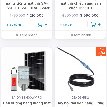
năng lượng mặt trời SA-
mặt trời chiếu sáng sân
Đèn năng lượng mặt trời ốp trần 400W
có thể
TS20D-H650 | DMT Solar
vườn CV-1011
được ứng dụng ở nhiều vị trí, khu vực khác nhau:
1.450.000
1.210.000
4.590.000
3.990.000
hành lang ngoài, hành lang trong, sân thường, ban
So sánh
So sánh
công, phòng ngủ, phòng bếp,... Với mức công suất
lớn, bạn có thể dễ dàng lựa chọn vị trí và tuỳ biến
Xem nhanh
Xem nhanh
độ sáng bằng remote theo nhu cầu sử dụng thực
tế.
10%
GIẢM
Dưới đây là một số hình ảnh lắp đặt đèn để quý
khách hàng tham khảo:
SA-DM83-100W-PRO
DN-D3-RD2
Đèn đường năng lượng mặt
Dây nối dài đèn năng lượng