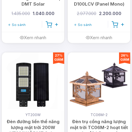
DMT Solar
D100LCV (Panel Mono)
Đèn năng lượng mặt trời ốp trần 400W lắp đặt
1.435.000
1.040.000
2.977.000
2.200.000
phòng khách, phòng ngủ
So sánh
So sánh
Xem nhanh
Xem nhanh
27%
26%
GIẢM
GIẢM
YT200W
TC06M-2
Đèn đường liền thể năng
Đèn trụ cổng năng lượng
lượng mặt trời 200W
mặt trời TC06M-2 hoạt tiết