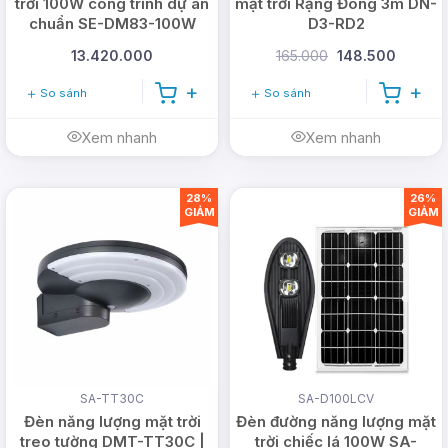
trời 100W công trình dự án
mặt trời Rạng Đông 3m DN-
chuẩn SE-DM83-100W
D3-RD2
13.420.000
165.000
148.500
So sánh
So sánh
Xem nhanh
Xem nhanh
28%
26%
GIẢM
GIẢM
SA-TT30C
SA-D100LCV
Đèn năng lượng mặt trời
Đèn đường năng lượng mặt
treo tường DMT-TT30C |
trời chiếc lá 100W SA-