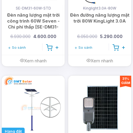
chủ đạo màu trắng, đơn giản sẽ là sự lựa chọn, vô
SE-DM31-60W-STD
Kinglight3.0A-80W
cùng phù hợp với mọi căn phòng, thiết kế của
Đèn năng lượng mặt trời
Đèn đường năng lượng mặt
không gian.
công trình 60W Seven -
trời 80W KingLight 3.0A
Chi phí thấp [SE-DM31-
Đèn ốp trần năng lượng mặt trời 400W OT-
60W-STD]
6.930.000
4.600.000
6.050.000
5.290.000
400G
có thiết kế đẹp các đường xoắn hướng vào
tâm, tạo hiệu ứng phát quang đẹp.
So sánh
So sánh
Xem nhanh
Xem nhanh
31%
GIẢM
Hàng đặt