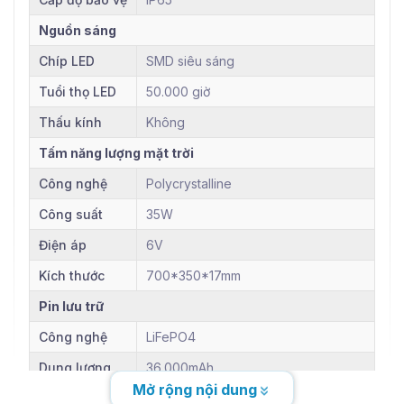
Nguồn sáng
Chíp LED
SMD siêu sáng
Tuổi thọ LED
50.000 giờ
Thấu kính
Không
Tấm năng lượng mặt trời
Công nghệ
Polycrystalline
Công suất
35W
Điện áp
6V
Kích thước
700*350*17mm
Pin lưu trữ
Công nghệ
LiFePO4
Dung lượng
36.000mAh
Mở rộng nội dung
Điện áp
3.2V