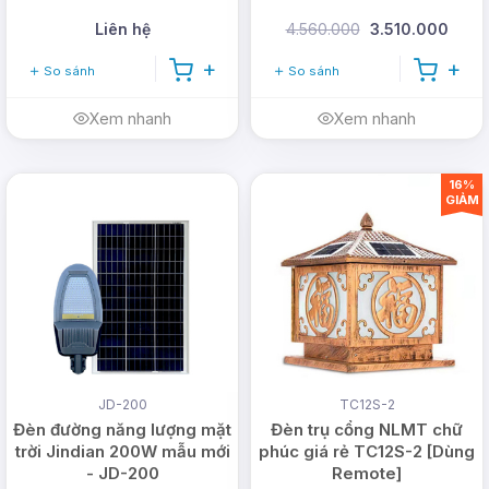
Liên hệ
4.560.000
3.510.000
So sánh
So sánh
Xem nhanh
Xem nhanh
16%
GIẢM
JD-200
TC12S-2
Đèn đường năng lượng mặt
Đèn trụ cổng NLMT chữ
trời Jindian 200W mẫu mới
phúc giá rẻ TC12S-2 [Dùng
- JD-200
Remote]