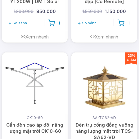
YT200W | DMT Solar
đẹp [Có Remote]
1.300.000
950.000
1.550.000
1.150.000
So sánh
So sánh
Xem nhanh
Xem nhanh
23%
GIẢM
Đèn ốp trần năng lượng mặt trời 400W lắp đặt ở
ban công
CK10-60
SA-TC62-VD
Cần đèn cao áp đôi năng
Đèn trụ cổng đồng vuông
lượng mặt trời CK10-60
năng lượng mặt trời TCS-
SA62-VD