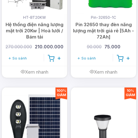
HT-BT20KW
Pin-32650-1C
Hệ thống điện năng lượng
Pin 32650 thay đèn năng
mặt trời 20Kw | Hoà lưới /
lượng mặt trời giá rẻ [5Ah -
Bám tải
72Ah]
4. Điều khiển từ xa tiện lợi
270.000.000
210.000.000
90.000
75.000
Đối với
đèn ốp trần năng lượng mặt trời 400W
So sánh
So sánh
DMT-OT400G
, có điều khiển từ xa ngoài chức
Xem nhanh
Xem nhanh
năng bật/tắt, điều chỉnh độ sáng còn có thể hẹn
thời gian tắt sau 3/5/8h tùy nhu cầu mỗi nhà.
Remote này hoạt động bằng pin, dễ dàng thay hết
100%
10%
GIẢM
GIẢM
pin, pin sẽ đi kèm với mỗi bộ đèn ốp trần.