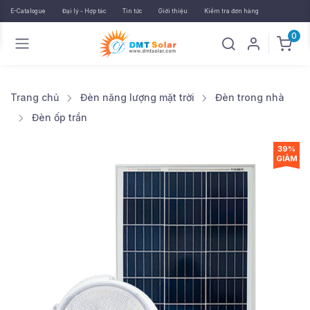
E-Catalogue
Đại lý - Hợp tác
Tin tức
Giới thiệu
Kiểm tra đơn hàng
0
Trang chủ
Đèn năng lượng mặt trời
Đèn trong nhà
Đèn ốp trần
39%
GIẢM