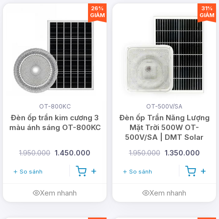
Công
200W
300W
40
26%
31%
suất
GIẢM
GIẢM
Kích
thước
ø350xH60mm
ø350xH60mm
ø350x
đèn
Pin
lưu
18.000mAh
30.000mAh
36.0
trữ
OT-800KC
OT-500V/SA
Panel
Poly 6V/18W
Poly 6V/30W
Poly 
Đèn ốp trần kim cương 3
Đèn ốp Trần Năng Lượng
màu ánh sáng OT-800KC
Mặt Trời 500W OT-
Kích
500V/SA | DMT Solar
thước
1.950.000
1.450.000
1.950.000
1.350.000
tấm
350*350*17mm
600*350*17mm
700*35
năng
So sánh
So sánh
lượng
Xem nhanh
Xem nhanh
Thời
gian
4 -6 giờ