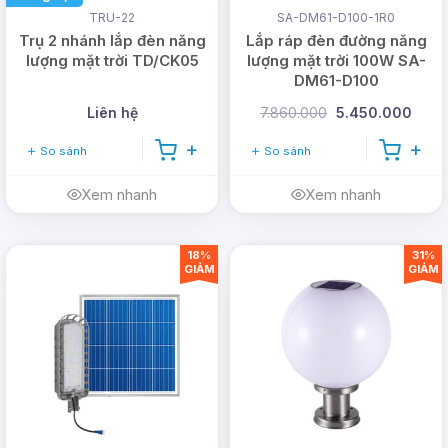
TRU-22
SA-DM61-D100-1R0
Trụ 2 nhánh lắp đèn năng
Lắp ráp đèn đường năng
lượng mặt trời TD/CK05
lượng mặt trời 100W SA-
6. Chống thấm tốt
DM61-D100
Liên hệ
7.860.000
5.450.000
Đèn được trang bị khả năng chống thống và
chống bụi hiệu quả. Phù hợp lắp đặt khu vực hành
So sánh
So sánh
lang, ban công thường xuyên bị tạt nước mà vẫn
Xem nhanh
Xem nhanh
không bị ảnh hưởng.
18%
31%
GIẢM
GIẢM