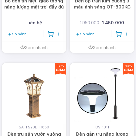
Bộ đèn tín hiệu giao thông
Đèn ốp trần kim cương 3
năng lượng mặt trời đầy đủ
màu ánh sáng OT-800KC
Liên hệ
1.950.000
1.450.000
So sánh
So sánh
Xem nhanh
Xem nhanh
17%
13%
GIẢM
GIẢM
Phiếu giảm giá có thể áp dụng cho tất cả các đơn
hàng tiếp theo tại DMT Solar. Với giá trị giảm giá
có thể lên đến 10% giá trị đơn hàng.
Ứng dụng của đèn ốp trần
SA-TS20D-H650
CV-1011
năng lượng mặt trời 400W
Đèn trụ sân vườn vuông
Đèn gắn trụ năng lượng