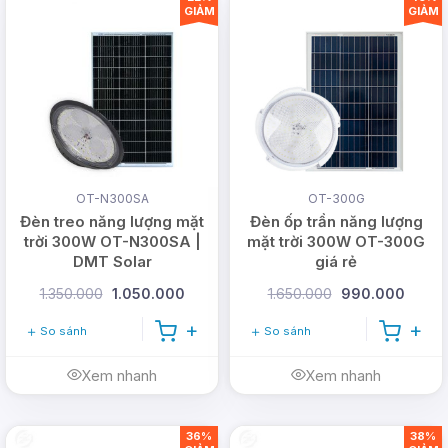
đặt, không gian sử dụng, phong cách thiết kế ngôi
GIẢM
GIẢM
nhà,... để có thể lựa chọn mẫu đèn phù hợp nhất.
>>> Xem đầy đủ mẫu Đèn ốp trần năng lượng
mặt trời
tại đây
!
OT-N300SA
OT-300G
Đèn treo năng lượng mặt
Đèn ốp trần năng lượng
trời 300W OT-N300SA |
mặt trời 300W OT-300G
DMT Solar
giá rẻ
1.350.000
1.050.000
1.650.000
990.000
So sánh
So sánh
Xem nhanh
Xem nhanh
36%
38%