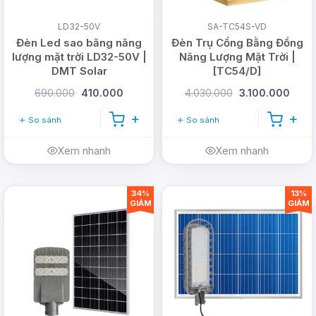
LD32-50V
SA-TC54S-VD
Đèn Led sao băng năng
Đèn Trụ Cổng Bằng Đồng
lượng mặt trời LD32-50V |
Năng Lượng Mặt Trời |
DMT Solar
[TC54/D]
690.000
410.000
4.030.000
3.100.000
So sánh
So sánh
Xem nhanh
Xem nhanh
34%
13%
GIẢM
GIẢM
5. Thẩm mỹ cao
Nhu cầu thẩm mỹ ngày một tăng, đèn năng lượng
mặt trời ốp trần cũng cần có thiết kế thật đẹp, thật
thẩm mỹ để phù hợp với mỗi không gian nhà, tông