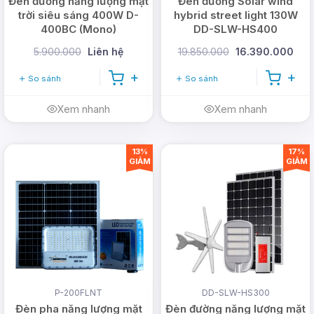
Đèn đường năng lượng mặt
Đèn đường Solar wind
trời siêu sáng 400W D-
hybrid street light 130W
400BC (Mono)
DD-SLW-HS400
5.900.000
Liên hệ
19.850.000
16.390.000
So sánh
So sánh
Xem nhanh
Xem nhanh
13%
17%
GIẢM
GIẢM
P-200FLNT
DD-SLW-HS300
Đèn pha năng lượng mặt
Đèn đường năng lượng mặt