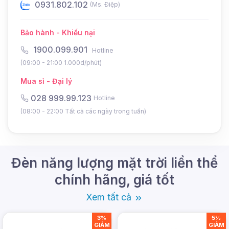
hợp
0931.802.102
0
(Ms. Điệp)
Khoảng
Bảo hành - Khiếu nại
cách lắp
15-20m
đặt phù
1900.099.901
Hotline
hợp
(09:00 - 21:00 1.000d/phút)
Sau khi sạc đầy, độ sáng 100%, sau
Mua sỉ - Đại lý
Chức
mỗi giờ giảm từ 8-10% cho đến khi còn
028 999.99.123
Hotline
năng
20-30% thì không giảm nữa và giữ ở
(08:00 - 22:00 Tất cả các ngày trong tuần)
mức sáng
Đèn năng lượng mặt trời liền thể
chính hãng, giá tốt
Xem tất cả
3%
5%
GIẢM
GIẢM