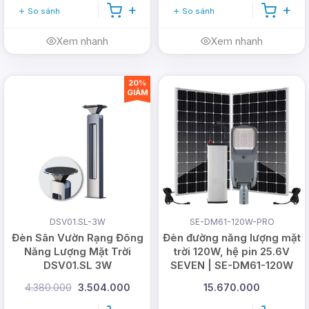
So sánh
So sánh
Xem nhanh
Xem nhanh
20%
GIẢM
DSV01.SL-3W
SE-DM61-120W-PRO
Đèn Sân Vườn Rạng Đông
Đèn đường năng lượng mặt
Năng Lượng Mặt Trời
trời 120W, hệ pin 25.6V
DSV01.SL 3W
SEVEN | SE-DM61-120W
4.380.000
3.504.000
15.670.000