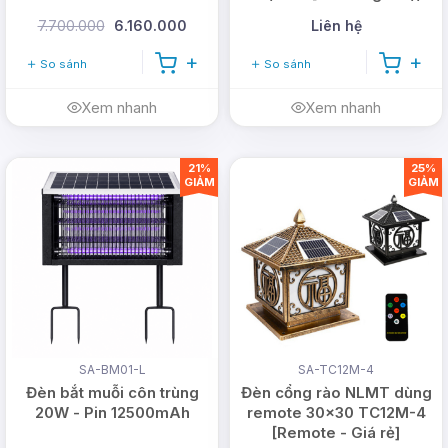
Lưới điện]
7.700.000
6.160.000
Liên hệ
So sánh
So sánh
Xem nhanh
Xem nhanh
21%
25%
GIẢM
GIẢM
SA-BM01-L
SA-TC12M-4
Đèn bắt muỗi côn trùng
Đèn cổng rào NLMT dùng
20W - Pin 12500mAh
remote 30x30 TC12M-4
[Remote - Giá rẻ]