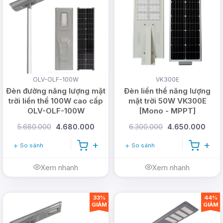
OLV-OLF-100W
VK300E
Đèn đường năng lượng mặt
Đèn liền thể năng lượng
trời liền thể 100W cao cấp
mặt trời 50W VK300E
OLV-OLF-100W
[Mono - MPPT]
5.680.000
4.680.000
6.300.000
4.650.000
So sánh
So sánh
Xem nhanh
Xem nhanh
33%
44%
GIẢM
GIẢM