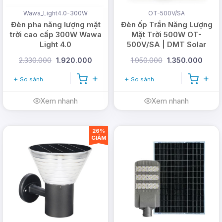
Wawa_Light4.0-300W
OT-500V/SA
Đèn pha năng lượng mặt
Đèn ốp Trần Năng Lượng
trời cao cấp 300W Wawa
Mặt Trời 500W OT-
Light 4.0
500V/SA | DMT Solar
2.330.000
1.920.000
1.950.000
1.350.000
So sánh
So sánh
Xem nhanh
Xem nhanh
26%
GIẢM
Chính sách bán hàng và
hậu mãi