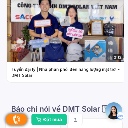
2:12
Tuyển đại lý | Nhà phân phối đèn năng lượng mặt trời -
DMT Solar
Báo chí nói về DMT Solar 🇻🇳
Đặt mua