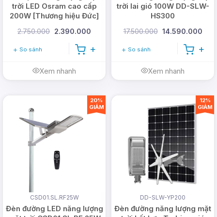
trời LED Osram cao cấp
trời lai gió 100W DD-SLW-
200W [Thương hiệu Đức]
HS300
2.750.000
2.390.000
17.500.000
14.590.000
So sánh
So sánh
Xem nhanh
Xem nhanh
20%
12%
GIẢM
GIẢM
CSD01.SL.RF25W
DD-SLW-YP200
Đèn đường LED năng lượng
Đèn đường năng lượng mặt