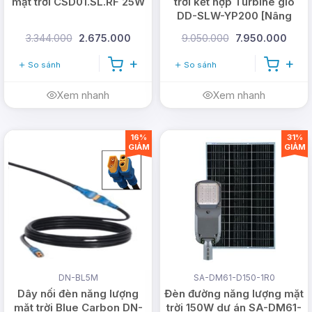
mặt trời CSD01.SL.RF 25W
trời kết hợp Turbine gió
DD-SLW-YP200 [Nâng
cấp]
3.344.000
2.675.000
9.050.000
7.950.000
So sánh
So sánh
Xem nhanh
Xem nhanh
16%
31%
GIẢM
GIẢM
DN-BL5M
SA-DM61-D150-1R0
Dây nối đèn năng lượng
Đèn đường năng lượng mặt
mặt trời Blue Carbon DN-
trời 150W dự án SA-DM61-