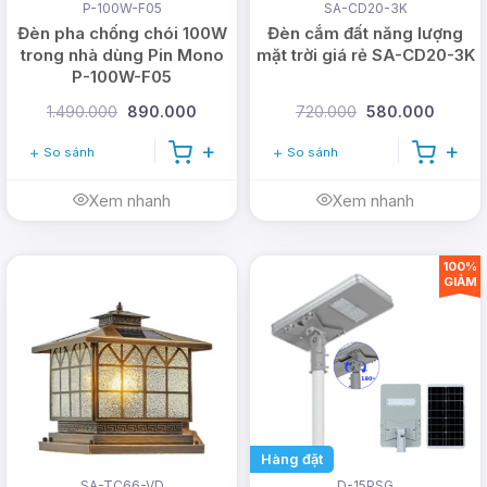
P-100W-F05
SA-CD20-3K
Đèn pha chống chói 100W
Đèn cắm đất năng lượng
Sản phẩm cung cấp luôn đúng thông số, đúng chất
trong nhà dùng Pin Mono
mặt trời giá rẻ SA-CD20-3K
lượng và đúng giá.
P-100W-F05
1.490.000
890.000
720.000
580.000
Giảm ngay
50.000đ
khi mua hàng trực tiếp tại
DMT solar.
So sánh
So sánh
Trên đây là một số thông tin về đèn đường năng
Xem nhanh
Xem nhanh
lượng mặt trời liền thể 30W DMT-VK300C [Mono
- MPPT], mời quý khách hàng tham khảo.
100%
GIẢM
LIÊN HỆ NGAY TỚI HOTLINE:
0978.126.123
ĐỂ NHẬN
ƯU ĐÃI
>>> Tham khảo thêm:
Đèn đường liền thể năng
lượng mặt trời
bán chạy nhất năm 2022.
Vì sao chọn DMT Solar?
Hàng đặt
SA-TC66-VD
D-15PSG