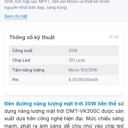
30W, tích hợp sạc MPPT, tấm pin Mono và thiết kế nhôm
nguyên khối bền đẹp, sang trọng.
Xem chi tiết
Thông số kỹ thuật
ID: 92
Công suất
30W
Chíp Led
120 Leds
Tấm năng lượng
Mono 10V/25W
Pin
6.4V/18000mAh
Đèn đường năng lượng mặt trời 30W liền thể
sử
dụng năng lượng mặt trời DMT-VK300C được sản
xuất dựa trên công nghệ hiện đại. Mức chiếu sáng
mạnh, phát ra ánh sáng dễ chịu nhừ vào chip led