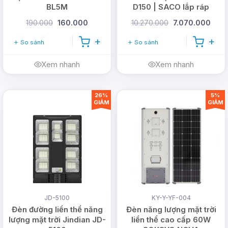
BL5M
D150 | SACO lắp ráp
190.000
160.000
10.270.000
7.070.000
So sánh
So sánh
Xem nhanh
Xem nhanh
26%
5%
GIẢM
GIẢM
JD-5100
KY-Y-YF-004
Đèn đường liền thể năng
Đèn năng lượng mặt trời
lượng mặt trời Jindian JD-
liền thể cao cấp 60W