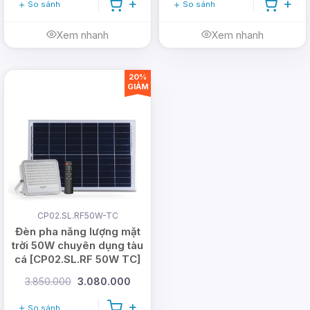
So sánh
So sánh
Xem nhanh
Xem nhanh
20%
GIẢM
CP02.SL.RF50W-TC
Đèn pha năng lượng mặt
trời 50W chuyên dụng tàu
cá [CP02.SL.RF 50W TC]
3.850.000
3.080.000
So sánh