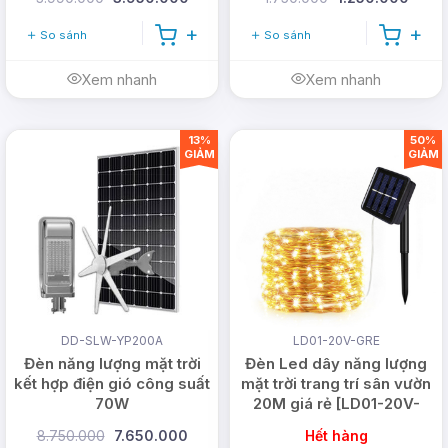
So sánh
So sánh
Xem nhanh
Xem nhanh
13%
50%
GIẢM
GIẢM
DD-SLW-YP200A
LD01-20V-GRE
Đèn năng lượng mặt trời
Đèn Led dây năng lượng
kết hợp điện gió công suất
mặt trời trang trí sân vườn
70W
20M giá rẻ [LD01-20V-
GRE]
8.750.000
7.650.000
Hết hàng