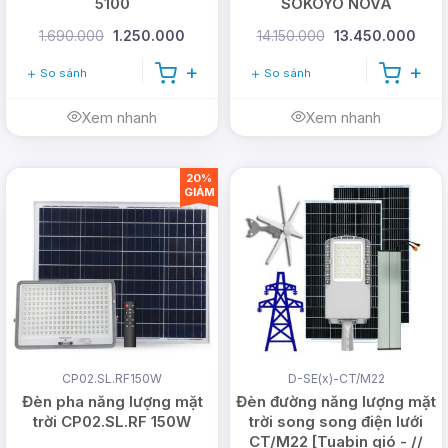
5100
SOKOYO NOVA
1.690.000
1.250.000
14.150.000
13.450.000
So sánh
So sánh
Xem nhanh
Xem nhanh
20%
GIẢM
CP02.SL.RF150W
D-SE(x)-CT/M22
Đèn pha năng lượng mặt
Đèn đường năng lượng mặt
trời CP02.SL.RF 150W
trời song song điện lưới
CT/M22 [Tuabin gió - //