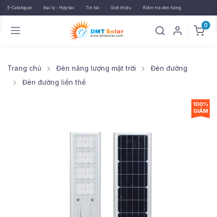
E-Catalogue
Đại lý - Hợp tác
Tin tức
Giới thiệu
Kiểm tra đơn hàng
0
Trang chủ
Đèn năng lượng mặt trời
Đèn đường
Đèn đường liền thể
100%
GIẢM