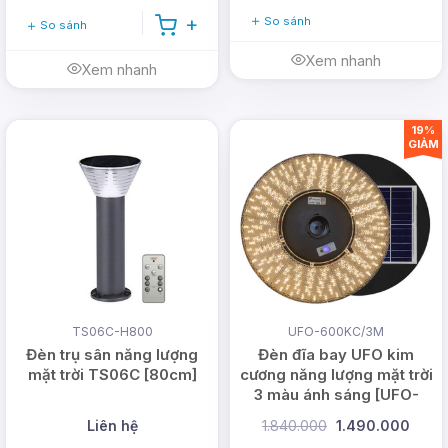
So sánh
So sánh
Xem nhanh
Xem nhanh
19%
GIẢM
TS06C-H800
UFO-600KC/3M
Đèn trụ sân năng lượng
Đèn đĩa bay UFO kim
mặt trời TS06C [80cm]
cương năng lượng mặt trời
3 màu ánh sáng [UFO-
1000KC/3M]
Liên hệ
1.840.000
1.490.000