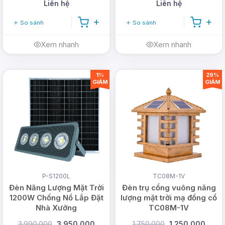
Liên hệ
Liên hệ
So sánh
So sánh
Xem nhanh
Xem nhanh
1%
29%
GIẢM
GIẢM
P-S1200L
TC08M-1V
Đèn Năng Lượng Mặt Trời
Đèn trụ cổng vuông năng
1200W Chống Nổ Lắp Đặt
lượng mặt trời mạ đồng cổ
Nhà Xưởng
TC08M-1V
3.990.000
3.950.000
1.750.000
1.250.000