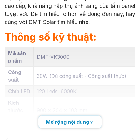
cao cấp, khả năng hấp thụ ánh sáng của tấm panel
tuyệt vời. Để tìm hiểu rõ hơn về dòng đèn này, hãy
cùng với DMT Solar tìm hiểu nhé!
Thông số kỹ thuật:
Mã sản
DMT-VK300C
phẩm
Công
30W (Đủ công suất - Công suất thực)
suất
Chíp LED
120 Leds, 6000K
Kích
thước
900 x 204 x 103 mm
đèn
Mở rộng nội dung
Panel -
Tấm