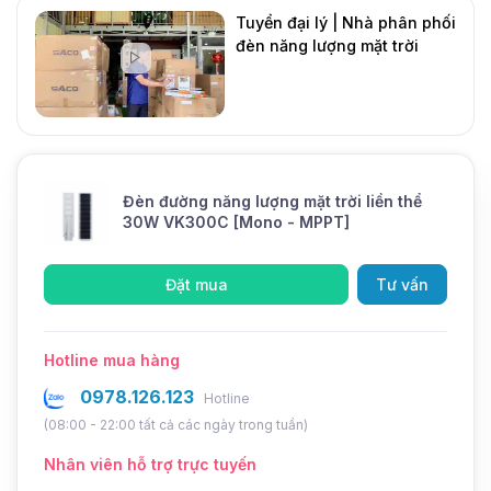
năng
Mono 10V/25W
Tuyển đại lý | Nhà phân phối
lượng
đèn năng lượng mặt trời
mặt trời
DMT Solar
Mới
Pin
6.4V/18000mAh
Thời
7-8 giờ nắng tiêu chuẩn
gian sạc
Đèn đường năng lượng mặt trời liền thể
Thời
30W VK300C [Mono - MPPT]
gian
12 giờ
chiếu
Đặt mua
Tư vấn
sáng
Lumen
3312lm
Hotline mua hàng
Chất liệu
Hợp kim nhôm nguyên khối
0978.126.123
Hotline
Chiều
(08:00 - 22:00 tất cả các ngày trong tuần)
cao lắp
5-6m
Nhân viên hỗ trợ trực tuyến
đặt phù