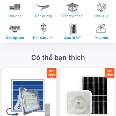
Đèn pha
Đèn đường
Đèn trụ cổng
Đèn UFO
Đèn ốp trần
Đèn Sân vườn
Quạt NLMT
Phụ kiện
Có thể bạn thích
18%
31%
GIẢM
GIẢM