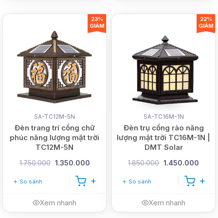
23%
22%
GIẢM
GIẢM
SA-TC12M-5N
SA-TC16M-1N
Đèn trang trí cổng chữ
Đèn trụ cổng rào năng
phúc năng lượng mặt trời
lượng mặt trời TC16M-1N |
TC12M-5N
DMT Solar
1.750.000
1.350.000
1.850.000
1.450.000
So sánh
So sánh
Xem nhanh
Xem nhanh