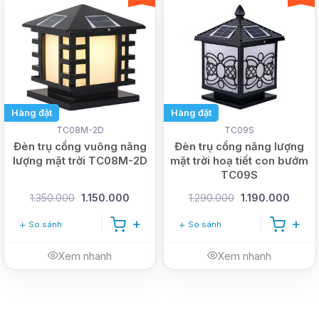
Hàng đặt
Hàng đặt
TC08M-2D
TC09S
Đèn trụ cổng vuông năng
Đèn trụ cổng năng lượng
lượng mặt trời TC08M-2D
mặt trời hoạ tiết con bướm
TC09S
1.350.000
1.150.000
1.290.000
1.190.000
So sánh
So sánh
Xem nhanh
Xem nhanh