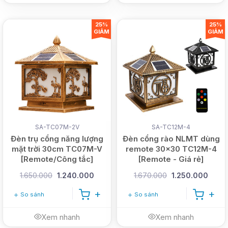
25%
25%
GIẢM
GIẢM
SA-TC07M-2V
SA-TC12M-4
Đèn trụ cổng năng lượng
Đèn cổng rào NLMT dùng
mặt trời 30cm TC07M-V
remote 30x30 TC12M-4
[Remote/Công tắc]
[Remote - Giá rẻ]
1.650.000
1.240.000
1.670.000
1.250.000
So sánh
So sánh
Xem nhanh
Xem nhanh