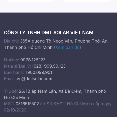
CÔNG TY TNHH DMT SOLAR VIỆT NAM
Địa chỉ:
365A đường Tô Ngọc Vân, Phường Thới An,
Thành phố Hồ Chí Minh
(
Xem bản đồ
)
Hotline:
0978.126.123
Mua sỉ/Đại lý:
(028) 999.99.123
Bảo hành:
1900.099.901
Email:
vn@dmtsolar.com
Trụ sở:
26/1B ấp Nam Lân, Xã Bà Điểm, Thành phố
Hồ Chí Minh
MST:
0316515502
do Sở KHĐT Hồ Chí Minh cấp ngày
02/10/2020