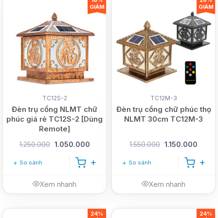
16%
26%
GIẢM
GIẢM
TC12S-2
TC12M-3
Đèn trụ cổng NLMT chữ
Đèn trụ cổng chữ phúc thọ
phúc giá rẻ TC12S-2 [Dùng
NLMT 30cm TC12M-3
Remote]
1.250.000
1.050.000
1.550.000
1.150.000
So sánh
So sánh
Xem nhanh
Xem nhanh
24%
24%