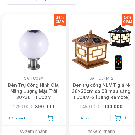
29%
24%
GIẢM
GIẢM
SA-TC02M
SA-TC04M-2
Đèn Trụ Cổng Hình Cầu
Đèn trụ cổng NLMT giá rẻ
Năng Lượng Mặt Trời
30x30cm có 03 màu sáng
30x30 | TC02M
TC04M-2 [Dùng Remote]
0935.802.102
0936.802.102
(Ms. Phương)
(Ms. Hương
1.250.000
890.000
1.450.000
1.100.000
So sánh
So sánh
Xem nhanh
Xem nhanh