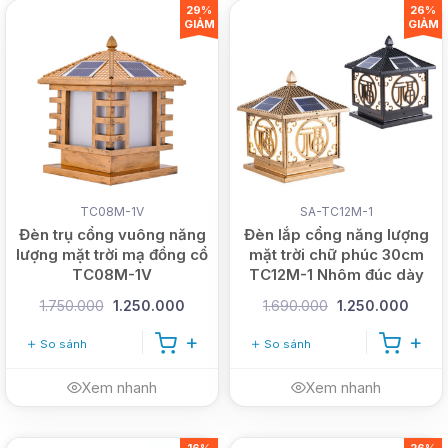
29%
26%
GIẢM
GIẢM
TC08M-1V
SA-TC12M-1
Đèn trụ cổng vuông năng
Đèn lắp cổng năng lượng
lượng mặt trời mạ đồng cổ
mặt trời chữ phúc 30cm
TC08M-1V
TC12M-1 Nhôm đúc dày
[Công tắc]
1.750.000
1.250.000
1.690.000
1.250.000
So sánh
So sánh
Xem nhanh
Xem nhanh