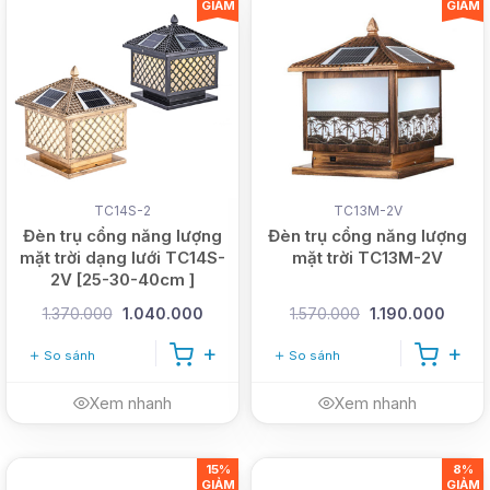
GIẢM
GIẢM
TC14S-2
TC13M-2V
Đèn trụ cổng năng lượng
Đèn trụ cổng năng lượng
mặt trời dạng lưới TC14S-
mặt trời TC13M-2V
2V [25-30-40cm ]
1.370.000
1.040.000
1.570.000
1.190.000
So sánh
So sánh
Xem nhanh
Xem nhanh
15%
8%
GIẢM
GIẢM