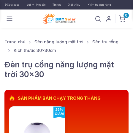
E-Catalogue
Đại lý - Hợp tác
Tin tức
Giới thiệu
Kiểm tra đơn hàng
0
Trang chủ
Đèn năng lượng mặt trời
Đèn trụ cổng
Kích thước 30x30cm
Đèn trụ cổng năng lượng mặt
trời 30x30
SẢN PHẨM BÁN CHẠY TRONG THÁNG
29%
GIẢM