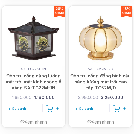
28%
18%
GIẢM
GIẢM
SA-TC22M-1N
SA-TC52M-VD
Đèn trụ cổng năng lượng
Đèn trụ cổng đồng hình cầu
mặt trời mặt kính chống ố
năng lượng mặt trời cao
vàng SA-TC22M-1N
cấp TC52M/D
1.650.000
1.190.000
3.950.000
3.250.000
So sánh
So sánh
Xem nhanh
Xem nhanh