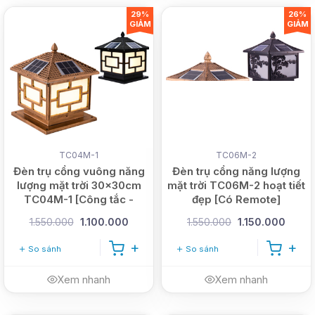
29%
26%
GIẢM
GIẢM
TC04M-1
TC06M-2
Đèn trụ cổng vuông năng
Đèn trụ cổng năng lượng
lượng mặt trời 30x30cm
mặt trời TC06M-2 hoạt tiết
TC04M-1 [Công tắc -
đẹp [Có Remote]
Nhôm đúc dày]
1.550.000
1.100.000
1.550.000
1.150.000
So sánh
So sánh
Xem nhanh
Xem nhanh