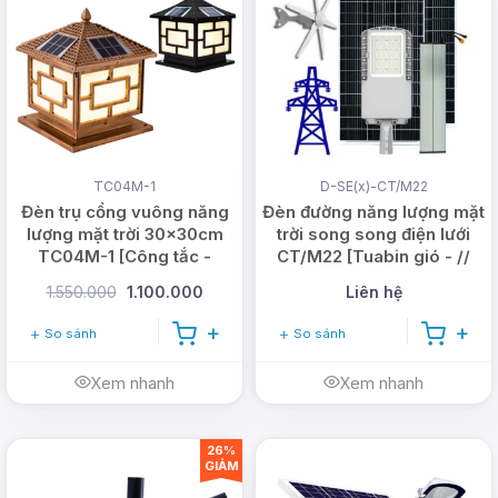
chất lượng sản phẩm.
Đây là những hình ảnh thật được lắp ở cổng nhà
và tường rào sau khi lắp đặt đã được khách hàng
chụp lại và phản hồi cho DMT Solar.
TC04M-1
D-SE(x)-CT/M22
Đèn trụ cổng vuông năng
Đèn đường năng lượng mặt
lượng mặt trời 30x30cm
trời song song điện lưới
TC04M-1 [Công tắc -
CT/M22 [Tuabin gió - //
Nhôm đúc dày]
Lưới điện]
1.550.000
1.100.000
Liên hệ
So sánh
So sánh
Xem nhanh
Xem nhanh
26%
GIẢM