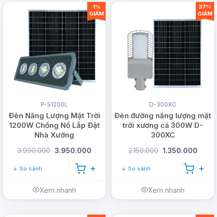
silicon đơn tinh thể, chỉ cần sạc pin trong vòng 5
1%
37%
giờ vào ban ngày là đã có thể chiếu sáng từ 7 đến
GIẢM
GIẢM
10 giờ liên tục vào ban đêm.
P-S1200L
D-300XC
Đèn Năng Lượng Mặt Trời
Đèn đường năng lượng mặt
1200W Chống Nổ Lắp Đặt
trời xương cá 300W D-
Nhà Xưởng
300XC
3.990.000
3.950.000
2.150.000
1.350.000
So sánh
So sánh
Xem nhanh
Xem nhanh