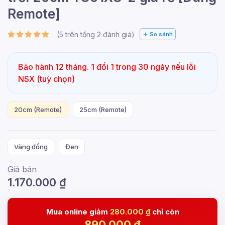
Remote]
(
5
trên tổng
2
đánh giá)
So sánh
Bảo hành 12 tháng. 1 đổi 1 trong 30 ngày nếu lỗi
NSX (tuỳ chọn)
20cm (Remote)
25cm (Remote)
Vàng đồng
Đen
Giá bán
1.170.000
₫
Mua online giảm
280.000 ₫
chỉ còn
890.000
₫