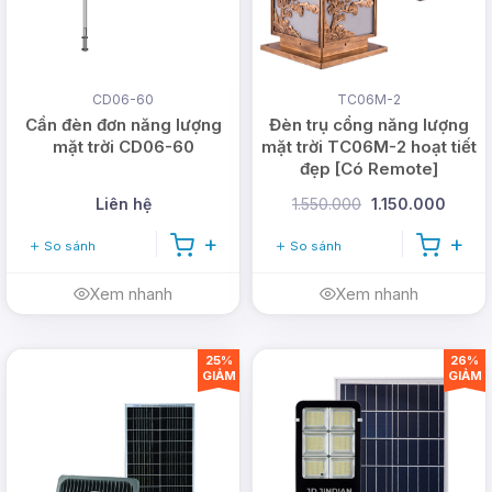
CD06-60
TC06M-2
Cần đèn đơn năng lượng
Đèn trụ cổng năng lượng
mặt trời CD06-60
mặt trời TC06M-2 hoạt tiết
đẹp [Có Remote]
Liên hệ
1.550.000
1.150.000
So sánh
So sánh
Xem nhanh
Xem nhanh
25%
26%
GIẢM
GIẢM