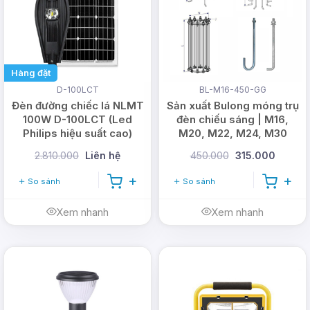
Hàng đặt
D-100LCT
BL-M16-450-GG
Đèn đường chiếc lá NLMT
Sản xuất Bulong móng trụ
100W D-100LCT (Led
đèn chiếu sáng | M16,
Philips hiệu suất cao)
M20, M22, M24, M30
2.810.000
Liên hệ
450.000
315.000
So sánh
So sánh
Xem nhanh
Xem nhanh