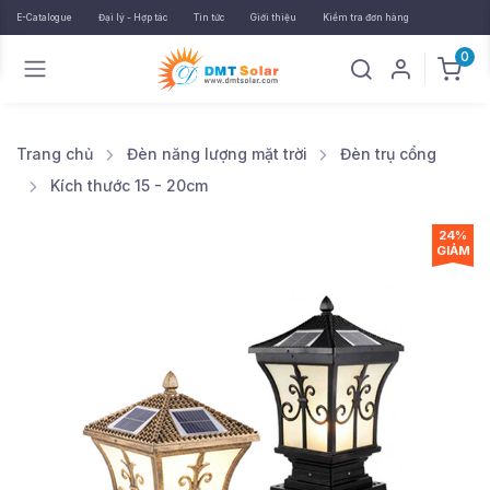
E-Catalogue
Đại lý - Hợp tác
Tin tức
Giới thiệu
Kiểm tra đơn hàng
0
Trang chủ
Đèn năng lượng mặt trời
Đèn trụ cổng
Kích thước 15 - 20cm
24%
GIẢM