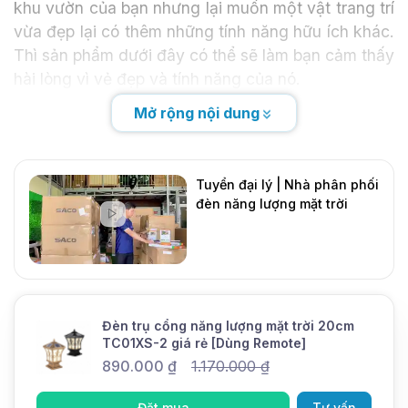
khu vườn của bạn nhưng lại muốn một vật trang trí
vừa đẹp lại có thêm những tính năng hữu ích khác.
Thì sản phẩm dưới đây có thể sẽ làm bạn cảm thấy
hài lòng vì vẻ đẹp và tính năng của nó.
Mở rộng nội dung
Với vẻ đẹp cổ điển nhưng không kém phần sang
trọng
đèn trụ cổng
năng lượng mặt trời DMT-
TC01-2
sẽ làm cho khu vườn và ngôi nhà của bạn
Tuyển đại lý | Nhà phân phối
thêm phần sang trọng hơn vì vẻ đẹp và ánh sáng
đèn năng lượng mặt trời
của nó.
DMT Solar
Mới
Đèn trụ cổng năng lượng mặt trời 20cm
TC01XS-2 giá rẻ [Dùng Remote]
890.000
₫
1.170.000
₫
Đặt mua
Tư vấn