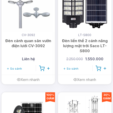
Giảm giá
3 - 10%
cho đơn hàng tiếp theo tại
DMT Solar.
Sản phẩm cung cấp luôn đúng thông số, đúng
chất lượng và đúng giá.
Giảm ngay
50.000đ
khi mua hàng trực tiếp tại
CV-3092
LT-S800
DMT solar.
Đèn cảnh quan sân vườn
Đèn liền thể 2 cánh năng
điện lưới CV-3092
lượng mặt trời Saco LT-
S800
Liên hệ
2.250.000
1.550.000
So sánh
So sánh
Xem nhanh
Xem nhanh
100%
30%
GIẢM
GIẢM