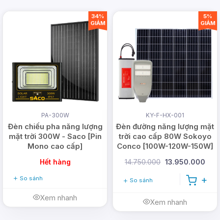
34%
5%
GIẢM
GIẢM
PA-300W
KY-F-HX-001
Đèn chiếu pha năng lượng
Đèn đường năng lượng mặt
mặt trời 300W - Saco [Pin
trời cao cấp 80W Sokoyo
Mono cao cấp]
Conco [100W-120W-150W]
Hết hàng
14.750.000
13.950.000
Màu sắc của sản phẩm
So sánh
So sánh
Xem nhanh
Đèn trụ cổng năng lượng mặt trời DMT-TC01
có
Xem nhanh
2 màu cho khách hàng dễ dàng lựa chọn và phối