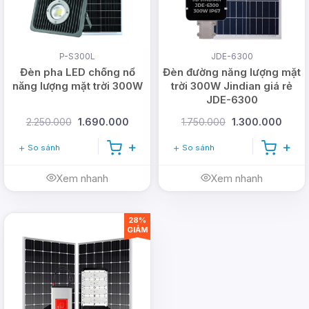
P-S300L
JDE-6300
Đèn pha LED chống nổ
Đèn đường năng lượng mặt
năng lượng mặt trời 300W
trời 300W Jindian giá rẻ
JDE-6300
2.250.000
1.690.000
1.750.000
1.300.000
So sánh
So sánh
Xem nhanh
Xem nhanh
28%
GIẢM