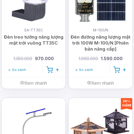
Hotline:
0978.126.123
- CSKH/Bảo hành:
1900.099901
- Doanh nghiệp:
(028)
999.99.123
Email:
vn@dmtsolar.com
-
SA-TT35C
M-100/N
cskh@dmtsolar.com
Đèn treo tường năng lượng
Đèn đường năng lượng mặt
mặt trời vuông TT35C
trời 100W M-100/N [Phiên
Web: www.dmtsolar.com -
bản nâng cấp]
www.dmtsolar.vn
1.350.000
970.000
1.990.000
1.590.000
So sánh
So sánh
Xem nhanh
Xem nhanh
26%
GIẢM