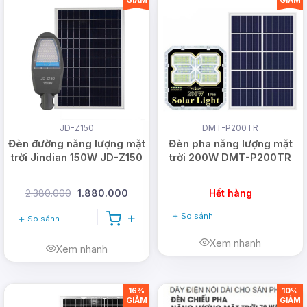
chiếu sáng nên bạn không cần phải tắt hoặc mở
thủ công như những chiếc đèn chiếu sáng thông
thường.
Thiết kế cứng cáp:
JD-Z150
DMT-P200TR
Đèn đường năng lượng mặt
Đèn pha năng lượng mặt
trời Jindian 150W JD-Z150
trời 200W DMT-P200TR
2.380.000
1.880.000
Hết hàng
So sánh
So sánh
Xem nhanh
Xem nhanh
16%
10%
GIẢM
GIẢM