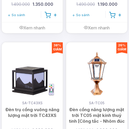
khác.
1.490.000
1.350.000
1.490.000
1.190.000
A: Chọn màu ánh sáng trắng
So sánh
So sánh
B. Chọn ánh sáng vàng
Xem nhanh
Xem nhanh
OFF: Tắt đèn
2H/4H/6H/8H: Hẹn giờ tắt tự động
38%
26%
-: Giảm độ sáng của đèn
GIẢM
GIẢM
+: Tăng độ sáng của đèn
SA-TC43XS
SA-TC05
Đèn trụ cổng vuông năng
Đèn cổng năng lượng mặt
lượng mặt trời TC43XS
trời TC05 mặt kính thuỷ
tinh [Công tắc - Nhôm đúc
dày]