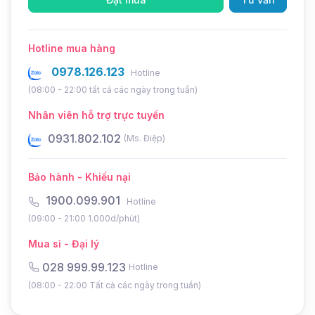
Hotline mua hàng
0978.126.123
Hotline
(08:00 - 22:00 tất cả các ngày trong tuần)
Đặc điểm của đèn
Nhân viên hỗ trợ trực tuyến
0931.802.102
0
Phù hợp nhiều không gian
(Ms. Điệp)
Đèn trụ cổng năng lượng mặt trời TC01-2 có nhiều
Bảo hành - Khiếu nại
phân loại khác nhau. Bạn có thể dễ dàng chọn lựa
1900.099.901
Hotline
sản phẩm phù hợp với không gian, vị trí lắp đặt.
(09:00 - 21:00 1.000d/phút)
Tuỳ vào màu sắc của trụ tường vào và kích thước
của bệ trụ mà bạn có thể lựa chọn sản phẩm phù
Mua sỉ - Đại lý
hợp với nhu cầu.
028 999.99.123
Hotline
(08:00 - 22:00 Tất cả các ngày trong tuần)
Màu mạ đèn sẽ có 02 loại màu mạ là : vàng đồng
và đen. Đèn sẽ có 2 kích thước chi tiết như sau: