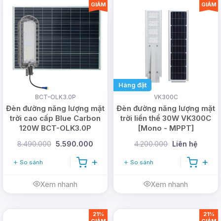
GIẢM
GIẢM
Hàng đặt
BCT-OLK3.0P
VK300C
Đèn đường năng lượng mặt
Đèn đường năng lượng mặt
trời cao cấp Blue Carbon
trời liền thể 30W VK300C
Tấm năng lượng mặt trời silicon đơn tinh thể chất
120W BCT-OLK3.0P
[Mono - MPPT]
lượng cao, khả năng hấp thụ cảo, cảm biến nhạy
8.490.000
5.590.000
4.200.000
Liên hệ
Thiết bị đã được tích hợp cảm biến để tiết kiệm
So sánh
So sánh
điện và hoạt đông thông minh hơn,
đèn trụ cổng
năng lượng mặt trời DMT-TC01
có thể hoạt
Xem nhanh
Xem nhanh
động hoàn toàn tự động, vào ban ngày đèn sẽ tự
động tắt còn vào ban đêm thì đèn sẽ tự động
21%
21%
GIẢM
GIẢM