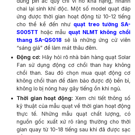
dùng pin ắc quy chì vì nó khá nặng, nhanh
chai lại sinh khí độc. Một số model quạt đáp
ứng được thời gian hoạt động từ 10-12 tiếng
cho thể kể đến như
quạt treo tường SA-
S005TT
hoặc mẫu
quạt NLMT không chổi
thang SA-QS018
sẽ là những ứng cử viên
“sáng giá” để làm mát thâu đêm.
Động cơ:
Hãy hỏi rõ nhà bán hàng quạt Solar
Fan sử dụng động cơ chổi than hay không
chổi than. Sau đó chọn mua quạt động cơ
không chổi than để đảm bảo được độ bền bỉ,
không lo bị nóng hay gây tiếng ồn khi ngủ.
Thời gian hoạt động:
Xem chi tiết thông số
kỹ thuật của mẫu quạt về thời gian hoạt động
thực tế. Những mẫu quạt chất lượng, có
nguồn gốc xuất xứ rõ ràng thường cho thời
gian quay từ 10-18 tiếng sau khi đã được sạc