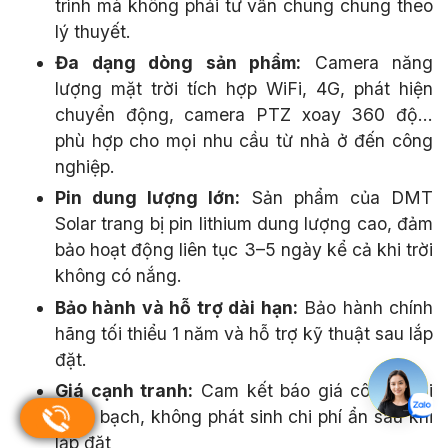
trình mà không phải tư vấn chung chung theo
lý thuyết.
Đa dạng dòng sản phẩm:
Camera năng
lượng mặt trời tích hợp WiFi, 4G, phát hiện
chuyển động, camera PTZ xoay 360 độ...
phù hợp cho mọi nhu cầu từ nhà ở đến công
nghiệp.
Pin dung lượng lớn:
Sản phẩm của DMT
Solar trang bị pin lithium dung lượng cao, đảm
bảo hoạt động liên tục 3–5 ngày kể cả khi trời
không có nắng.
Bảo hành và hỗ trợ dài hạn:
Bảo hành chính
hãng tối thiểu 1 năm và hỗ trợ kỹ thuật sau lắp
đặt.
Giá cạnh tranh:
Cam kết báo giá công khai
minh bạch, không phát sinh chi phí ẩn sau khi
lắp đặt