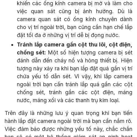
khiến các ống kính camera bị mờ và làm cho
việc quan sát cũng bị ảnh hưởng. Dù là
camera quan sát có ống kính chuyên dành
cho vị trí ngoài trời, bạn cũng cần hạn chế lắp
đặt tối đa ở những vị trí dễ bị đọng nước.
Tránh lắp camera gần cột thu lôi, cột điện,
chống sét:
Một số hiện tượng camera bị sét
đánh dẫn đến cháy nổ và hỏng thiết bị. Hiện
tượng này xảy ra khi bạn lắp đặt quá gần vị trí
chứa yếu tố dẫn sét. Vì vậy, khi lắp camera
ngoài trời bạn cần tránh lắp quá gần các cột
chống sét, tránh gần các cột điện, máng
nước, máng xối và các thanh trụ kim loại.
Trên đây là những lưu ý quan trọng khi bạn tiến
hành lắp đặt camera ngoài trời mà bạn cần nắm rõ.
Việc đảm bảo được những yếu tố này, chắc chắn
bạn sẽ có một hệ thống giám sát an ninh hoạt