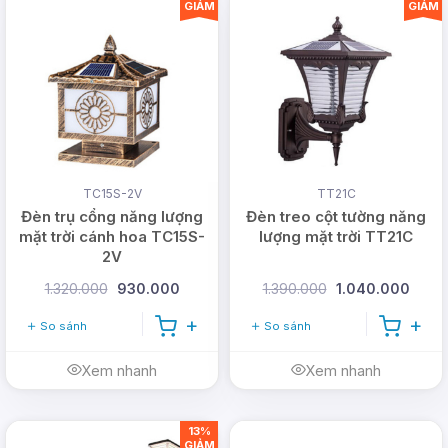
GIẢM
GIẢM
TC15S-2V
TT21C
Đèn trụ cổng năng lượng
Đèn treo cột tường năng
mặt trời cánh hoa TC15S-
lượng mặt trời TT21C
2V
1.320.000
930.000
1.390.000
1.040.000
So sánh
So sánh
Xem nhanh
Xem nhanh
13%
GIẢM