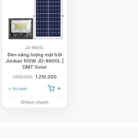
JD-8800L
Đèn năng lượng mặt trời
Jindian 100W JD-8800L |
DMT Solar
1.660.000
1.210.000
So sánh
Xem nhanh