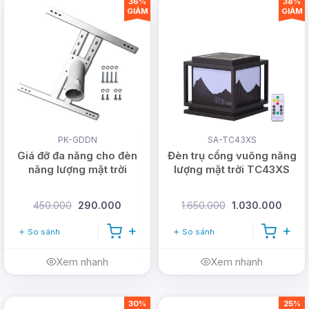
36%
38%
GIẢM
GIẢM
PK-GDDN
SA-TC43XS
Giá đỡ đa năng cho đèn
Đèn trụ cổng vuông năng
năng lượng mặt trời
lượng mặt trời TC43XS
450.000
290.000
1.650.000
1.030.000
So sánh
So sánh
Xem nhanh
Xem nhanh
30%
25%