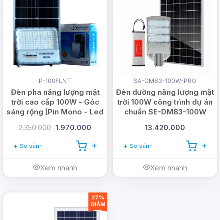
P-100FLNT
SA-DM83-100W-PRO
Đèn pha năng lượng mặt
Đèn đường năng lượng mặt
trời cao cấp 100W - Góc
trời 100W công trình dự án
sáng rộng [Pin Mono - Led
chuẩn SE-DM83-100W
Osram]
2.350.000
1.970.000
13.420.000
So sánh
So sánh
Xem nhanh
Xem nhanh
27%
GIẢM