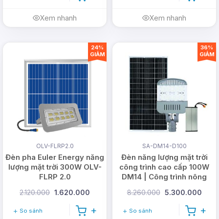
Xem nhanh
Xem nhanh
24%
36%
GIẢM
GIẢM
OLV-FLRP2.0
SA-DM14-D100
Đèn pha Euler Energy năng
Đèn năng lượng mặt trời
lượng mặt trời 300W OLV-
công trình cao cấp 100W
FLRP 2.0
DM14 | Công trình nông
thôn
2.120.000
1.620.000
8.260.000
5.300.000
So sánh
So sánh