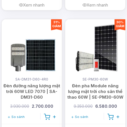
Xem nhanh
Xem nhanh
31%
30%
GIẢM
GIẢM
SA-DM31-D60-4R0
SE-PM30-60W
Đèn đường năng lượng mặt
Đèn pha Module năng
trời 60W LED 7070 | SA-
lượng mặt trời cho sân thể
DM31-D60
thao 60W | SE-PM30-60W
3.930.000
2.700.000
9.350.000
6.580.000
So sánh
So sánh