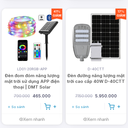
41%
17%
GIẢM
GIẢM
LD01-20RGB-APP
D-40CTT
Đèn đom đóm năng lượng
Đèn đường năng lượng mặt
mặt trời sử dụng APP điện
trời cao cấp 40W D-40CTT
thoại | DMT Solar
790.000
465.000
7.150.000
5.950.000
So sánh
So sánh
Xem nhanh
Xem nhanh