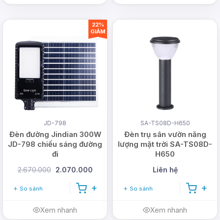
22%
GIẢM
JD-798
SA-TS08D-H650
Đèn đường Jindian 300W
Đèn trụ sân vườn năng
JD-798 chiếu sáng đường
lượng mặt trời SA-TS08D-
đi
H650
2.670.000
2.070.000
Liên hệ
So sánh
So sánh
Xem nhanh
Xem nhanh