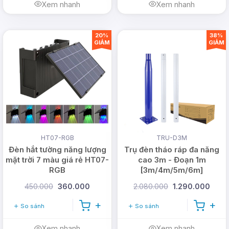
Xem nhanh
Xem nhanh
20%
38%
GIẢM
GIẢM
HT07-RGB
TRU-D3M
Đèn hắt tường năng lượng
Trụ đèn tháo ráp đa năng
mặt trời 7 màu giá rẻ HT07-
cao 3m - Đoạn 1m
RGB
[3m/4m/5m/6m]
450.000
360.000
2.080.000
1.290.000
So sánh
So sánh
Xem nhanh
Xem nhanh