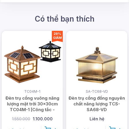
Có thể bạn thích
29%
GIẢM
TC04M-1
SA-TC68-VD
Đèn trụ cổng vuông năng
Đèn trụ cổng đồng nguyên
lượng mặt trời 30x30cm
chất năng lượng TCS-
TC04M-1 [Công tắc -
SA68-VD
Nhôm đúc dày]
1.550.000
1.100.000
Liên hệ