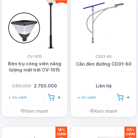
CV-1015
CD01-60
Đèn trụ công viên năng
Cần đèn đường CD01-60
lượng mặt trời CV-1015
3.150.000
2.750.000
Liên hệ
So sánh
So sánh
Xem nhanh
Xem nhanh
18%
33%
GIẢM
GIẢM