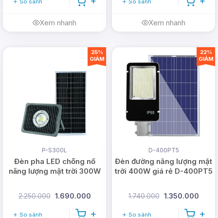
So sánh
So sánh
Xem nhanh
Xem nhanh
25%
22%
GIẢM
GIẢM
P-S300L
D-400PT5
Đèn pha LED chống nổ
Đèn đường năng lượng mặt
năng lượng mặt trời 300W
trời 400W giá rẻ D-400PT5
2.250.000
1.690.000
1.740.000
1.350.000
So sánh
So sánh