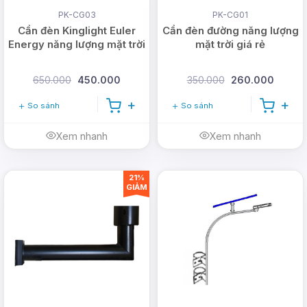
Web: www.dmtsolar.com -
PK-CG03
PK-CG01
www.dmtsolar.vn
Cần đèn Kinglight Euler
Cần đèn đường năng lượng
Energy năng lượng mặt trời
mặt trời giá rẻ
650.000
450.000
350.000
260.000
So sánh
So sánh
Xem nhanh
Xem nhanh
21%
GIẢM