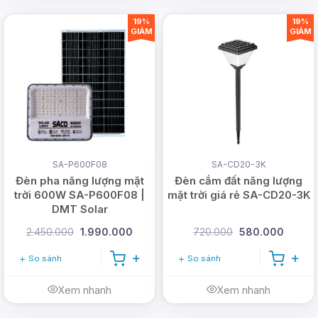
19%
19%
GIẢM
GIẢM
SA-P600F08
SA-CD20-3K
Đèn pha năng lượng mặt
Đèn cắm đất năng lượng
trời 600W SA-P600F08 |
mặt trời giá rẻ SA-CD20-3K
DMT Solar
2.450.000
1.990.000
720.000
580.000
So sánh
So sánh
Xem nhanh
Xem nhanh