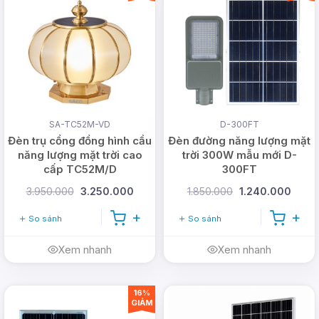
SA-TC52M-VD
D-300FT
Đèn trụ cổng đồng hình cầu
Đèn đường năng lượng mặt
năng lượng mặt trời cao
trời 300W mẫu mới D-
cấp TC52M/D
300FT
3.950.000
3.250.000
1.850.000
1.240.000
So sánh
So sánh
Xem nhanh
Xem nhanh
16%
GIẢM