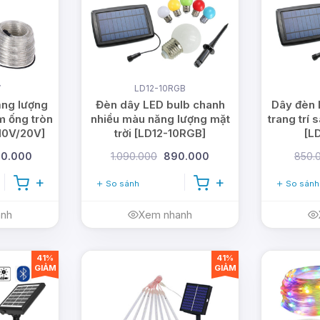
V
LD12-10RGB
ăng lượng
Đèn dây LED bulb chanh
Dây đèn 
m ống tròn
nhiều màu năng lượng mặt
trang trí
10V/20V]
trời [LD12-10RGB]
[L
20.000
1.090.000
890.000
850.
So sánh
So sánh
anh
Xem nhanh
41%
41%
GIẢM
GIẢM