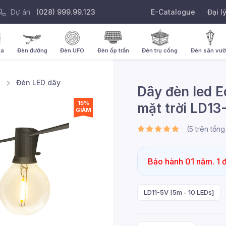
Dự án
(028) 999.99.123
E-Catalogue
Đại l
ha
Đèn đường
Đèn UFO
Đèn ốp trần
Đèn trụ cổng
Đèn sân vư
n
Đèn LED dây
Dây đèn led E
15%
mặt trời LD13
GIẢM
(
5
trên tổn
Bảo hành 01 năm. 1 đổ
LD11-5V [5m - 10 LEDs]