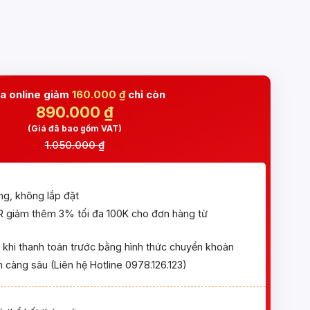
a online giảm
160.000 ₫
chỉ còn
890.000
₫
(Giá đã bao gồm VAT)
1.050.000 ₫
ng, không lắp đặt
giảm thêm 3% tối đa 100K cho đơn hàng từ
khi thanh toán trước bằng hình thức chuyển khoản
 càng sâu (Liên hệ Hotline 0978.126.123)