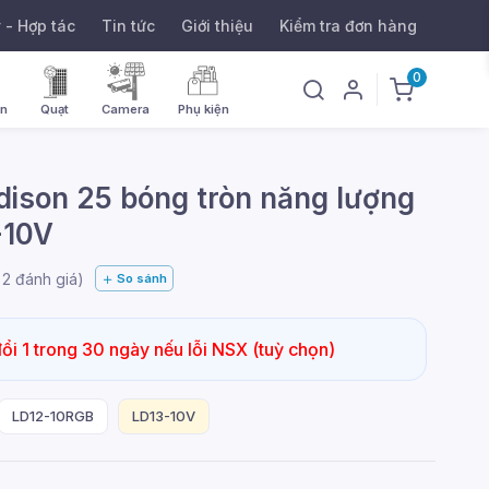
ý - Hợp tác
Tin tức
Giới thiệu
Kiểm tra đơn hàng
0
ờn
Quạt
Camera
Phụ kiện
dison 25 bóng tròn năng lượng
-10V
g
2
đánh giá)
So sánh
i 1 trong 30 ngày nếu lỗi NSX (tuỳ chọn)
LD12-10RGB
LD13-10V