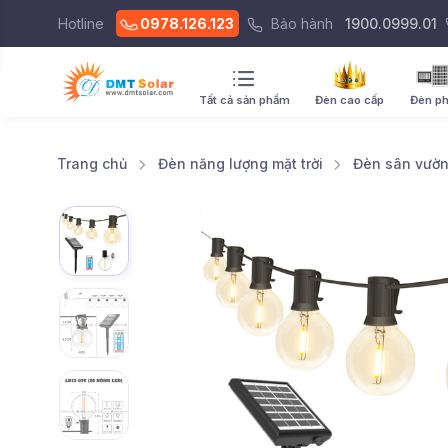
Hotline
0978.126.123
Bảo hành
1900.0999.01
Tất cả sản phẩm
Đèn cao cấp
Đèn p
Trang chủ
Đèn năng lượng mặt trời
Đèn sân vườ