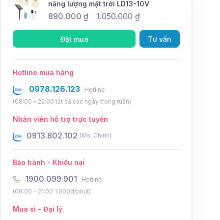
năng lượng mặt trời LD13-10V
890.000
₫
1.050.000
₫
Đặt mua
Tư vấn
Hotline mua hàng
0978.126.123
Hotline
(08:00 - 22:00 tất cả các ngày trong tuần)
Nhân viên hỗ trợ trực tuyến
0931.802.102
0934.8
(Ms. Điệp)
Bảo hành - Khiếu nại
1900.099.901
Hotline
(09:00 - 21:00 1.000d/phút)
Mua sỉ - Đại lý