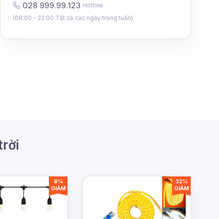
028 999.99.123
Hotline
(08:00 - 22:00 Tất cả các ngày trong tuần)
trời
8%
32%
GIẢM
GIẢM