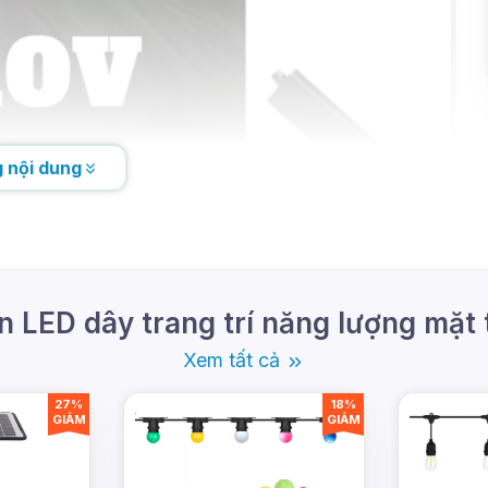
 nội dung
 LED dây trang trí năng lượng mặt 
Xem tất cả
27%
18%
GIẢM
GIẢM