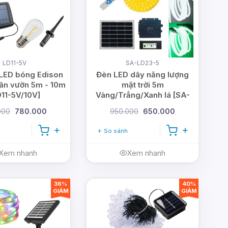
LD11-5V
SA-LD23-5
LED bóng Edison
Đèn LED dây năng lượng
 sân vườn 5m - 10m
mặt trời 5m
D11-5V/10V]
Vàng/Trắng/Xanh lá [SA-
LD23-5]
000
780.000
950.000
650.000
So sánh
Xem nhanh
Xem nhanh
36%
40%
GIẢM
GIẢM