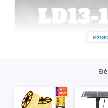
Mở rộng
Đèn
18%
GIẢM