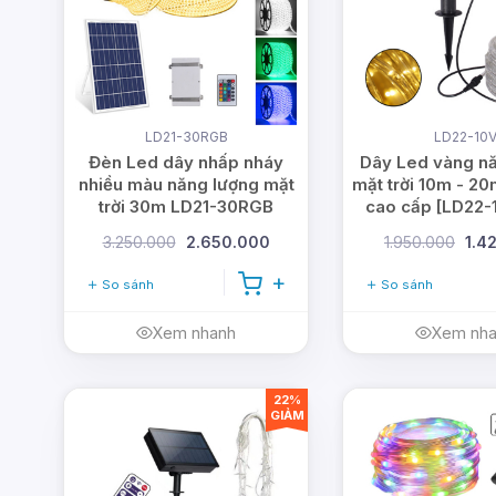
LD21-30RGB
LD22-10
Đèn Led dây nhấp nháy
Dây Led vàng n
nhiều màu năng lượng mặt
mặt trời 10m - 20
trời 30m LD21-30RGB
cao cấp [LD22-
3.250.000
2.650.000
1.950.000
1.4
So sánh
So sánh
Xem nhanh
Xem nh
22%
GIẢM