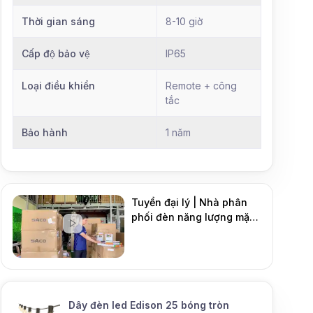
Thời gian sáng
8-10 giờ
Cấp độ bảo vệ
IP65
Loại điều khiển
Remote + công
tắc
Bảo hành
1 năm
Tuyển đại lý | Nhà phân
phối đèn năng lượng mặt
DMT Solar
trời
Mới
Dây đèn led Edison 25 bóng tròn