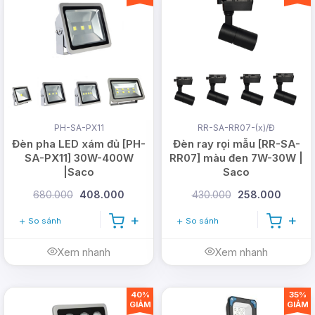
PH-SA-PX11
RR-SA-RR07-(x)/Đ
Đèn pha LED xám đủ [PH-
Đèn ray rọi mẫu [RR-SA-
SA-PX11] 30W-400W
RR07] màu đen 7W-30W |
|Saco
Saco
680.000
408.000
430.000
258.000
So sánh
So sánh
Xem nhanh
Xem nhanh
40%
35%
GIẢM
GIẢM