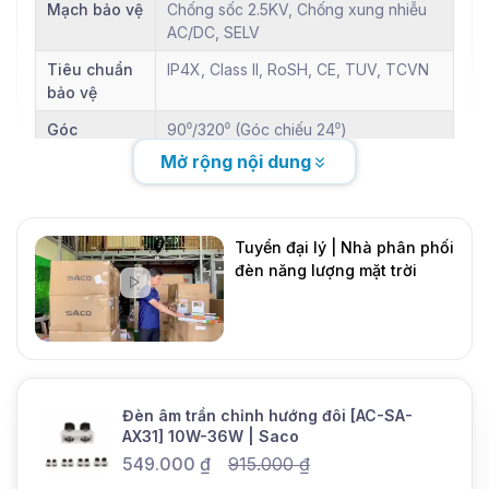
Mạch bảo vệ
Chống sốc 2.5KV, Chống xung nhiễu
AC/DC, SELV
Tiêu chuẩn
IP4X, Class II, RoSH, CE, TUV, TCVN
bảo vệ
Góc
90⁰/320⁰ (Góc chiếu 24⁰)
chỉnh/xoay
Mở rộng nội dung
Chính sách hậu mãi
Bảo hành
Đổi mới: 2 năm đầu. Thay thế linh kiện:
Tuyển đại lý | Nhà phân phối
1 năm tiếp theo
đèn năng lượng mặt trời
Thay thế
1 năm tiếp theo
DMT Solar
linh kiện
Mới
ĐÈN ÂM TRẦN CHỈNH
Đèn âm trần chỉnh hướng đôi [AC-SA-
AX31] 10W-36W | Saco
HƯỚNG ĐÔI MẪU AC-SA-
549.000
₫
915.000
₫