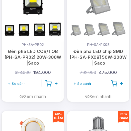
PH-SA-PR02
PH-SA-PX08
Đèn pha LED COB/TOB
Đèn pha LED chíp SMD
[PH-SA-PR02] 20W-300W
[PH-SA-PX08] 50W-200W
|Saco
| Saco
323.000
194.000
792.000
475.000
So sánh
So sánh
Xem nhanh
Xem nhanh
40%
35%
GIẢM
GIẢM