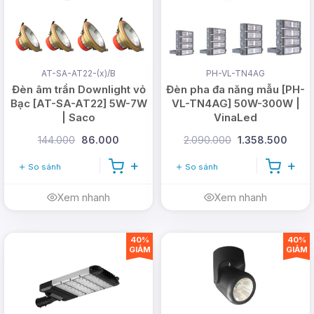
AT-SA-AT22-(x)/B
PH-VL-TN4AG
Đèn âm trần Downlight vỏ
Đèn pha đa năng mẫu [PH-
Bạc [AT-SA-AT22] 5W-7W
VL-TN4AG] 50W-300W |
| Saco
VinaLed
144.000
86.000
2.090.000
1.358.500
So sánh
So sánh
Xem nhanh
Xem nhanh
40%
40%
GIẢM
GIẢM