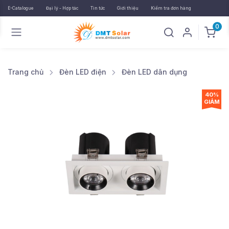
E-Catalogue
Đại lý - Hợp tác
Tin tức
Giới thiệu
Kiểm tra đơn hàng
0
Trang chủ
Đèn LED điện
Đèn LED dân dụng
40%
GIẢM