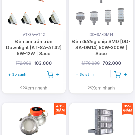
AT-SA-AT42
DD-SA-DM14
Đèn âm trần tròn
Đèn đường chip SMD [DD-
Downlight [AT-SA-AT42]
SA-DM14] 50W-300W |
5W-12W | Saco
Saco
172.000
103.000
1.170.000
702.000
So sánh
So sánh
Xem nhanh
Xem nhanh
40%
35%
GIẢM
GIẢM