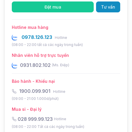
AX31 | SACO – GIẢI PHÁP
Đặt mua
Tư vấn
CHIẾU SÁNG LINH HOẠT,
HIỆN ĐẠI
Hotline mua hàng
0978.126.123
Hotline
Đèn âm trần chỉnh hướng đôi AC-SA-AX31
của
(08:00 - 22:00 tất cả các ngày trong tuần)
SACO là sự lựa chọn hoàn hảo cho những không
gian cần sự linh hoạt trong chiếu sáng. Với thiết kế
Nhân viên hỗ trợ trực tuyến
hiện đại, khả năng điều chỉnh góc chiếu linh hoạt
0931.802.102
0
(Ms. Điệp)
cùng công nghệ LED tiên tiến, sản phẩm này
không chỉ cung cấp ánh sáng chất lượng mà còn
Bảo hành - Khiếu nại
tạo điểm nhấn ấn tượng cho mọi không gian nội
1900.099.901
Hotline
thất.
(09:00 - 21:00 1.000d/phút)
Mua sỉ - Đại lý
028 999.99.123
Hotline
(08:00 - 22:00 Tất cả các ngày trong tuần)