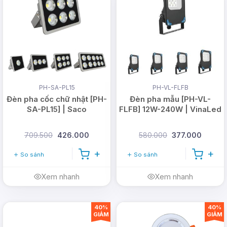
PH-SA-PL15
PH-VL-FLFB
Đèn pha cốc chữ nhật [PH-
Đèn pha mẫu [PH-VL-
SA-PL15] | Saco
FLFB] 12W-240W | VinaLed
709.500
426.000
580.000
377.000
So sánh
So sánh
Xem nhanh
Xem nhanh
40%
40%
GIẢM
GIẢM