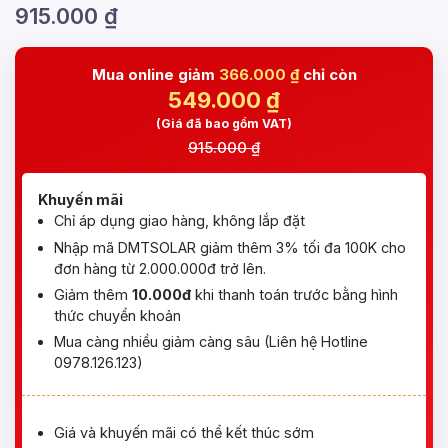
915.000
₫
Mua online giảm
366.000 ₫
chỉ còn
549.000
₫
(Giá đã bao gồm VAT)
915.000 ₫
Khuyến mãi
Chỉ áp dụng giao hàng, không lắp đặt
Nhập mã DMTSOLAR giảm thêm 3% tối đa 100K cho
đơn hàng từ 2.000.000đ trở lên.
Giảm thêm
10.000đ
khi thanh toán trước bằng hình
thức chuyển khoản
Mua càng nhiều giảm càng sâu (Liên hệ Hotline
0978.126.123)
Giá và khuyến mãi có thể kết thúc sớm