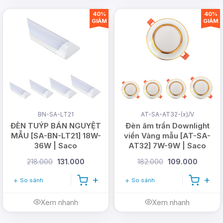
Sản phẩm cung cấp luôn đúng thông số,
đúng
40%
40%
chất lượng
và
đúng giá
.
GIẢM
GIẢM
Giảm ngay
50.000đ
khi mua hàng trực tiếp tại
DMT solar.
LIÊN HỆ NGAY HOTLINE
0978.126.123
ĐỂ NHẬN
ƯU ĐÃI
DÀNH CHO
5
KHÁCH HÀNG ĐẦU
BN-SA-LT21
AT-SA-AT32-(x)/V
ĐÈN TUÝP BÁN NGUYỆT
Đèn âm trần Downlight
TIÊN TRONG THÁNG [thang]/[nam]
MẪU [SA-BN-LT21] 18W-
viền Vàng mẫu [AT-SA-
NHÉ!
36W | Saco
AT32] 7W-9W | Saco
218.000
131.000
182.000
109.000
Vì sao chọn DMT Solar?
So sánh
So sánh
Các thiết bị sử dụng năng lượng mặt trời của DMT
Solar đạt tiêu chí về chất lượng, thương hiệu uy tín
Xem nhanh
Xem nhanh
trên thị trường là sự lựa chọn hàng đầu của nhiều