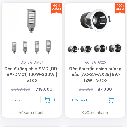
khách hàng, với khả năng cung cấp sản phẩm số
40%
40%
GIẢM
GIẢM
lượng lớn cho các công trình - dự án trong nhiều
năm qua, DMT Solar tự tin là nhà cung cấp sản
phẩm năng lượng mặt trời tốt nhất hiện nay.
DD-SA-DM01
AC-SA-AX25
Sản phẩm nguồn gốc xuất xứ rõ ràng
Đèn đường chip SMD [DD-
Đèn âm trần chỉnh hướng
Bảo hành 2 - 3 năm, đổi trả trong 12 tháng đầu
SA-DM01] 100W-300W |
mẫu [AC-SA-AX25] 5W-
Saco
12W | Saco
Luôn được kiểm tra chất lượng trước khi bàn
giao
2.863.400
1.718.000
312.000
187.000
Công ty nhập khẩu trực tiếp tại nhà máy
So sánh
So sánh
Xem nhanh
Xem nhanh
CÔNG TY TNHH DMT SOLAR VIỆT NAM