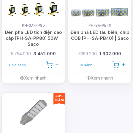
PH-SA-PP80
PH-SA-PB40
Đèn pha LED tích điện cao
Đèn pha LED tàu biển, chip
cấp [PH-SA-PP80] 50W |
COB [PH-SA-PB40] | Saco
Saco
5.754.000
3.452.000
3.169.200
1.902.000
So sánh
So sánh
Xem nhanh
Xem nhanh
40%
GIẢM