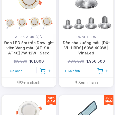
AT-SA-AT46-(x)/V
DX-VL-HBDS
Đèn LED âm trần Dowlight
Đèn nhà xưởng mẫu [DX-
viền Vàng mẫu [AT-SA-
VL-HBDS] 60W-400W |
AT46] 7W-12W | Saco
VinaLed
169.000
101.000
3.010.000
1.956.500
So sánh
So sánh
Xem nhanh
Xem nhanh
40%
40%
GIẢM
GIẢM