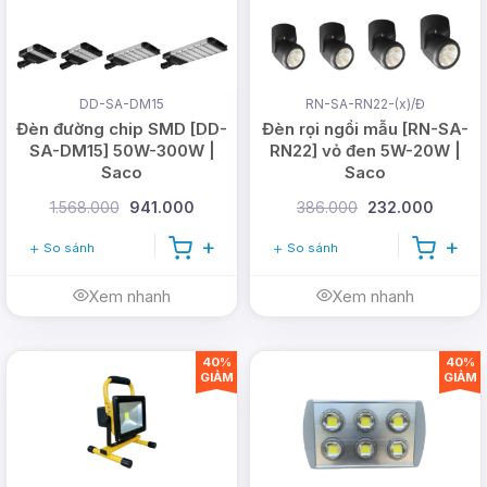
DD-SA-DM15
RN-SA-RN22-(x)/Đ
Đèn đường chip SMD [DD-
Đèn rọi ngồi mẫu [RN-SA-
SA-DM15] 50W-300W |
RN22] vỏ đen 5W-20W |
Saco
Saco
1.568.000
941.000
386.000
232.000
So sánh
So sánh
Xem nhanh
Xem nhanh
40%
40%
GIẢM
GIẢM