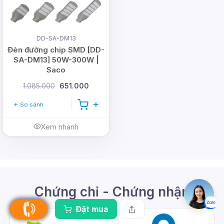
DD-SA-DM13
Đèn đường chip SMD [DD-
SA-DM13] 50W-300W |
Saco
1.085.000
651.000
So sánh
Xem nhanh
Chứng chỉ - Chứng nhận
Đặt mua