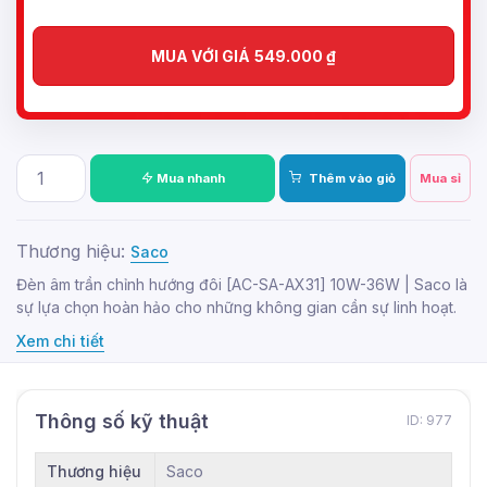
MUA VỚI GIÁ
549.000
₫
Mua nhanh
Thêm vào giỏ
Mua sỉ
Thương hiệu:
Saco
Đèn âm trần chỉnh hướng đôi [AC-SA-AX31] 10W-36W | Saco là
sự lựa chọn hoàn hảo cho những không gian cần sự linh hoạt.
Xem chi tiết
Thông số kỹ thuật
ID: 977
Thương hiệu
Saco