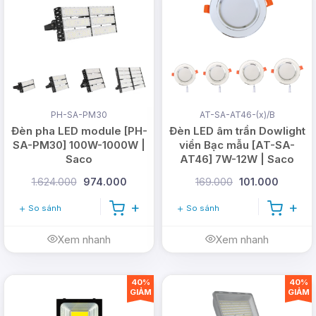
PH-SA-PM30
AT-SA-AT46-(x)/B
Đèn pha LED module [PH-
Đèn LED âm trần Dowlight
SA-PM30] 100W-1000W |
viền Bạc mẫu [AT-SA-
Saco
AT46] 7W-12W | Saco
1.624.000
974.000
169.000
101.000
So sánh
So sánh
Xem nhanh
Xem nhanh
40%
40%
GIẢM
GIẢM