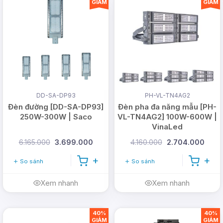
GIẢM
GIẢM
DD-SA-DP93
PH-VL-TN4AG2
Đèn đường [DD-SA-DP93]
Đèn pha đa năng mẫu [PH-
250W-300W | Saco
VL-TN4AG2] 100W-600W |
VinaLed
6.165.000
3.699.000
4.160.000
2.704.000
So sánh
So sánh
Xem nhanh
Xem nhanh
40%
40%
GIẢM
GIẢM