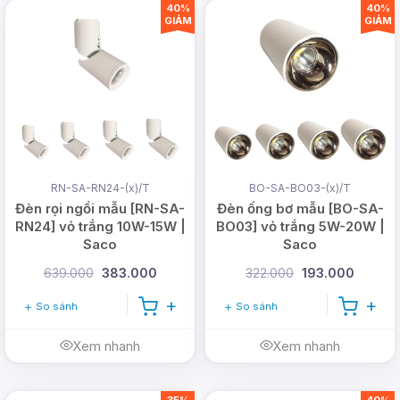
Văn phòng: 365A đường Tô Ngọc Vân,
40%
40%
GIẢM
GIẢM
Phường Thới An, TP Hồ Chí Minh (
Xem bản
đồ
)
Trụ sở: 26/1B Ấp Nam Lân, Xã Bà Điểm,
TP Hồ Chí Minh
Hotline:
0978.126.123
- CSKH/Bảo hành:
1900.099901
- Doanh nghiệp:
(028)
RN-SA-RN24-(x)/T
BO-SA-BO03-(x)/T
999.99.123
Đèn rọi ngồi mẫu [RN-SA-
Đèn ống bơ mẫu [BO-SA-
RN24] vỏ trắng 10W-15W |
BO03] vỏ trắng 5W-20W |
Email:
vn@dmtsolar.com
-
Saco
Saco
cskh@dmtsolar.com
639.000
383.000
322.000
193.000
Web: www.dmtsolar.com -
So sánh
So sánh
www.dmtsolar.vn
Xem nhanh
Xem nhanh
35%
40%