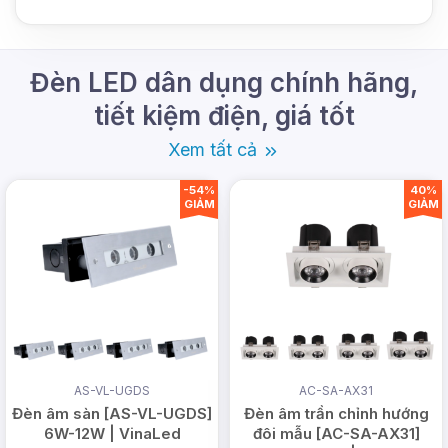
Đèn LED dân dụng chính hãng,
tiết kiệm điện, giá tốt
Xem tất cả
-54%
40%
GIẢM
GIẢM
THÔNG SỐ KỸ THUẬT NỔI
AS-VL-UGDS
AC-SA-AX31
BẬT
Đèn âm sàn [AS-VL-UGDS]
Đèn âm trần chỉnh hướng
6W-12W | VinaLed
đôi mẫu [AC-SA-AX31]