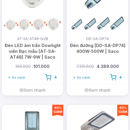
AT-SA-AT48-(x)/B
DD-SA-DP74
Đèn LED âm trần Dowlight
Đèn đường [DD-SA-DP74]
viền Bạc mẫu [AT-SA-
400W-500W | Saco
AT48] 7W-9W | Saco
169.000
101.000
7.315.800
4.389.000
So sánh
So sánh
Xem nhanh
Xem nhanh
40%
40%
GIẢM
GIẢM