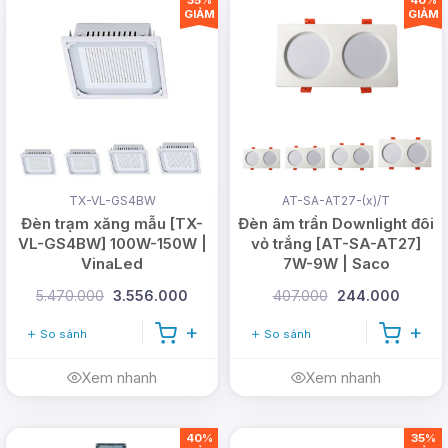
GIẢM
GIẢM
TX-VL-GS4BW
AT-SA-AT27-(x)/T
Đèn trạm xăng mẫu [TX-
Đèn âm trần Downlight đôi
VL-GS4BW] 100W-150W |
vỏ trắng [AT-SA-AT27]
VinaLed
7W-9W | Saco
5.470.000
3.556.000
407.000
244.000
So sánh
So sánh
Xem nhanh
Xem nhanh
40%
35%