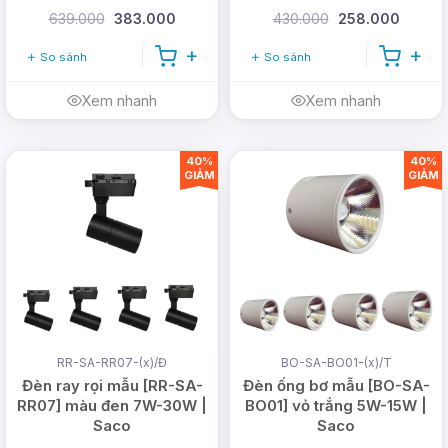
639.000
383.000
430.000
258.000
So sánh
So sánh
Xem nhanh
Xem nhanh
TÍNH NĂNG ƯU VIỆT
40%
40%
GIẢM
GIẢM
Chất lượng ánh sáng tối ưu, bảo vệ mắt:
Ánh sáng dịu nhẹ, không nhấp nháy giúp
bảo vệ thị giác và mang lại cảm giác dễ
chịu khi sử dụng lâu dài.
Chất liệu cao cấp, độ bền vượt trội:
RR-SA-RR07-(x)/Đ
BO-SA-BO01-(x)/T
Thân đèn được làm từ nhôm cao cấp, giúp
Đèn ray rọi mẫu [RR-SA-
Đèn ống bơ mẫu [BO-SA-
tản nhiệt tốt, chống han gỉ, kéo dài tuổi
RR07] màu đen 7W-30W |
BO01] vỏ trắng 5W-15W |
Saco
Saco
thọ sản phẩm.