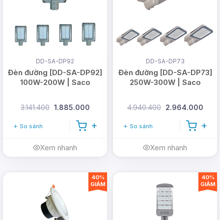
DD-SA-DP92
DD-SA-DP73
Đèn đường [DD-SA-DP92]
Đèn đường [DD-SA-DP73]
100W-200W | Saco
250W-300W | Saco
3.141.400
1.885.000
4.940.400
2.964.000
So sánh
So sánh
Xem nhanh
Xem nhanh
40%
40%
GIẢM
GIẢM