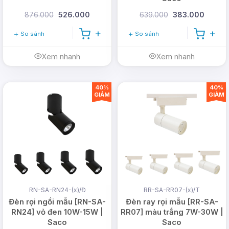
Ánh sáng đa dạng:
Hỗ trợ ba chế độ ánh
876.000
526.000
639.000
383.000
sáng: trắng, vàng và trung tính, giúp tạo
So sánh
So sánh
không gian phù hợp với từng mục đích sử
dụng.
Xem nhanh
Xem nhanh
40%
40%
GIẢM
GIẢM
RN-SA-RN24-(x)/Đ
RR-SA-RR07-(x)/T
Đèn rọi ngồi mẫu [RN-SA-
Đèn ray rọi mẫu [RR-SA-
RN24] vỏ đen 10W-15W |
RR07] màu trắng 7W-30W |
Saco
Saco