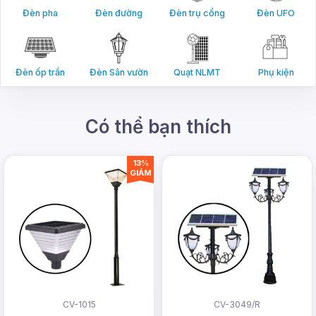
Đèn pha
Đèn đường
Đèn trụ cổng
Đèn UFO
Đèn ốp trần
Đèn Sân vườn
Quạt NLMT
Phụ kiện
Có thể bạn thích
13%
GIẢM
CV-1015
CV-3049/R