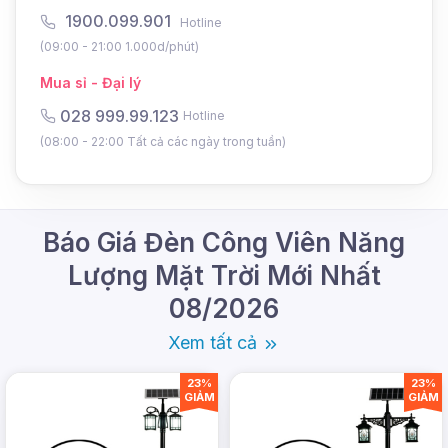
1900.099.901
Hotline
(09:00 - 21:00 1.000d/phút)
Mua sỉ - Đại lý
028 999.99.123
Hotline
(08:00 - 22:00 Tất cả các ngày trong tuần)
Báo Giá Đèn Công Viên Năng
Lượng Mặt Trời Mới Nhất
08/2026
Xem tất cả
23%
23%
GIẢM
GIẢM