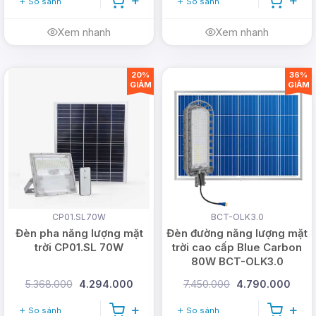
So sánh
So sánh
Xem nhanh
Xem nhanh
20%
36%
GIẢM
GIẢM
CP01.SL70W
BCT-OLK3.0
Đèn pha năng lượng mặt
Đèn đường năng lượng mặt
trời CP01.SL 70W
trời cao cấp Blue Carbon
80W BCT-OLK3.0
5.368.000
4.294.000
7.450.000
4.790.000
So sánh
So sánh