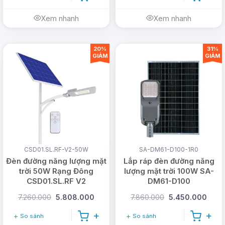
Xem nhanh
Xem nhanh
20%
31%
GIẢM
GIẢM
CSD01.SL.RF-V2-50W
SA-DM61-D100-1R0
Đèn đường năng lượng mặt
Lắp ráp đèn đường năng
trời 50W Rạng Đông
lượng mặt trời 100W SA-
CSD01.SL.RF V2
DM61-D100
7.260.000
5.808.000
7.860.000
5.450.000
So sánh
So sánh