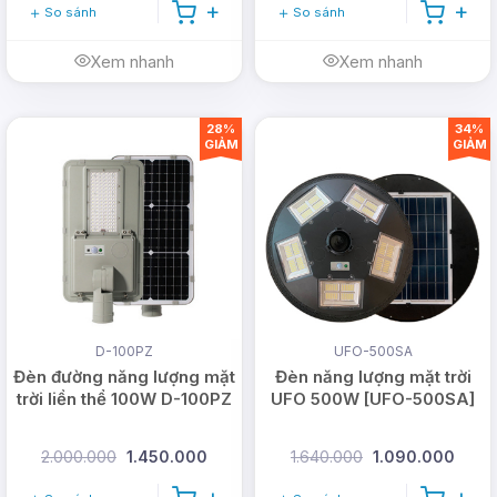
So sánh
So sánh
Xem nhanh
Xem nhanh
28%
34%
GIẢM
GIẢM
D-100PZ
UFO-500SA
Đèn đường năng lượng mặt
Đèn năng lượng mặt trời
trời liền thể 100W D-100PZ
UFO 500W [UFO-500SA]
2.000.000
1.450.000
1.640.000
1.090.000