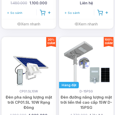
1.480.000
1.100.000
Liên hệ
So sánh
So sánh
Xem nhanh
Xem nhanh
20%
100%
GIẢM
GIẢM
Hàng đặt
CP01.SL10W
D-15PSG
Đèn pha năng lượng mặt
Đèn đường năng lượng mặt
trời CP01.SL 10W Rạng
trời liền thể cao cấp 15W D-
Đông
15PSG