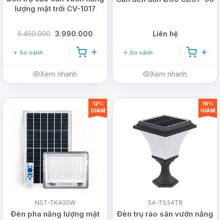
lượng mặt trời CV-1017
5.450.000
3.990.000
Liên hệ
So sánh
So sánh
Xem nhanh
Xem nhanh
12%
19%
GIẢM
GIẢM
NST-TK400W
SA-TS34TR
Đèn pha năng lượng mặt
Đèn trụ rào sân vườn năng