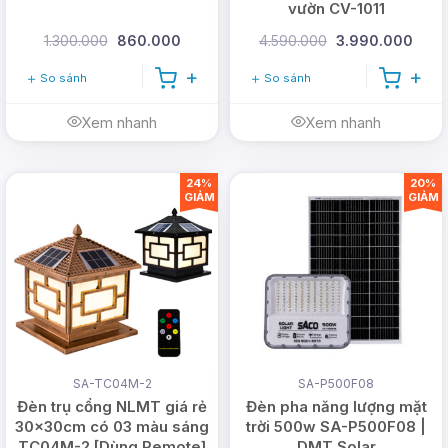
vườn CV-1011
1.300.000
860.000
4.590.000
3.990.000
So sánh
So sánh
Xem nhanh
Xem nhanh
24%
20%
GIẢM
GIẢM
SA-TC04M-2
SA-P500F08
Đèn trụ cổng NLMT giá rẻ
Đèn pha năng lượng mặt
30x30cm có 03 màu sáng
trời 500w SA-P500F08 |
TC04M-2 [Dùng Remote]
DMT Solar