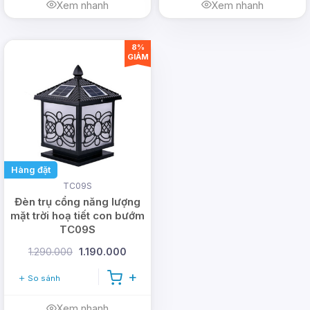
Xem nhanh
Xem nhanh
8%
GIẢM
Hàng đặt
TC09S
Đèn trụ cổng năng lượng
mặt trời hoạ tiết con bướm
TC09S
1.290.000
1.190.000
So sánh
Xem nhanh