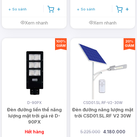
So sánh
So sánh
Xem nhanh
Xem nhanh
100%
20%
GIẢM
GIẢM
D-90PX
CSD01.SL.RF-V2-30W
Đèn đường liền thể năng
Đèn đường năng lượng mặt
lượng mặt trời giá rẻ D-
trời CSD01.SL.RF V2 30W
90PX
Hết hàng
5.225.000
4.180.000