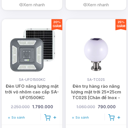
Xem nhanh
Xem nhanh
20%
25%
GIẢM
GIẢM
SA-UFO1500KC
SA-TC02S
Đèn UFO năng lượng mặt
Đèn trụ hàng rào năng
trời vỏ nhôm cao cấp SA-
lượng mặt trời 25x25cm
UFO1500KC
TC02S [Chân đế Inox -
Acrylic]
2.250.000
1.790.000
1.060.000
790.000
So sánh
So sánh