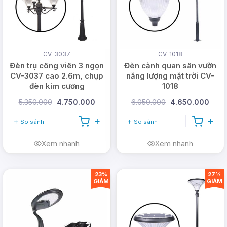
www.dmtsolar.vn
CV-3037
CV-1018
Đèn trụ công viên 3 ngọn
Đèn cảnh quan sân vườn
CV-3037 cao 2.6m, chụp
năng lượng mặt trời CV-
đèn kim cương
1018
5.350.000
4.750.000
6.050.000
4.650.000
So sánh
So sánh
Xem nhanh
Xem nhanh
23%
27%
GIẢM
GIẢM