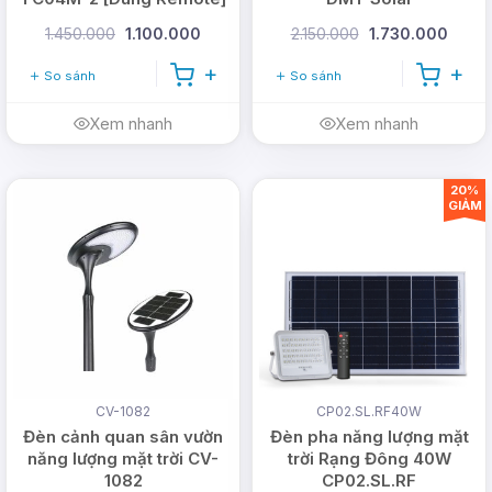
1.450.000
1.100.000
2.150.000
1.730.000
So sánh
So sánh
Xem nhanh
Xem nhanh
20%
GIẢM
CV-1082
CP02.SL.RF40W
Đèn cảnh quan sân vườn
Đèn pha năng lượng mặt
năng lượng mặt trời CV-
trời Rạng Đông 40W
1082
CP02.SL.RF