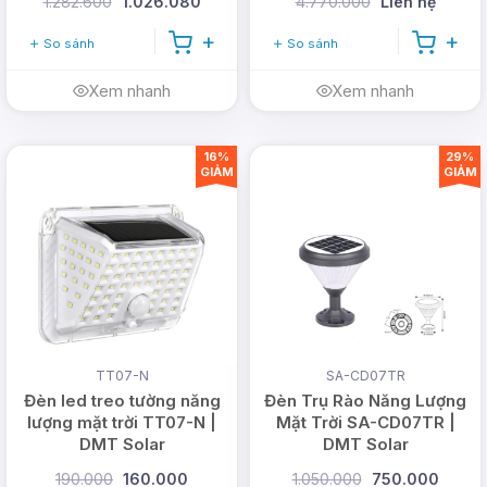
1.282.600
1.026.080
4.770.000
Liên hệ
So sánh
So sánh
Xem nhanh
Xem nhanh
16%
29%
GIẢM
GIẢM
TT07-N
SA-CD07TR
Đèn led treo tường năng
Đèn Trụ Rào Năng Lượng
lượng mặt trời TT07-N |
Mặt Trời SA-CD07TR |
DMT Solar
DMT Solar
190.000
160.000
1.050.000
750.000