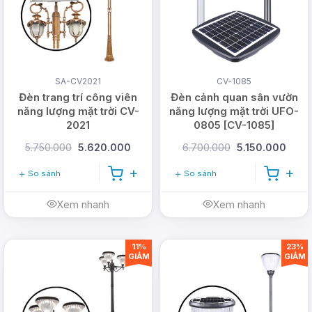
Công ty nhập khẩu trực tiếp tại nhà máy
CÔNG TY TNHH DMT SOLAR VIỆT NAM
SA-CV2021
CV-1085
Văn phòng: 365A đường Tô Ngọc Vân,
Đèn trang trí công viên
Đèn cảnh quan sân vườn
Phường Thới An, TP Hồ Chí Minh (
Xem bản
năng lượng mặt trời CV-
năng lượng mặt trời UFO-
đồ
)
2021
0805 [CV-1085]
5.750.000
5.620.000
6.700.000
5.150.000
Trụ sở: 26/1B Ấp Nam Lân, Xã Bà Điểm,
TP Hồ Chí Minh
So sánh
So sánh
Hotline:
0978.126.123
- CSKH/Bảo hành:
Xem nhanh
Xem nhanh
1900.099901
- Doanh nghiệp:
(028)
999.99.123
11%
23%
GIẢM
GIẢM
Email:
vn@dmtsolar.com
-
cskh@dmtsolar.com
Web: www.dmtsolar.com -