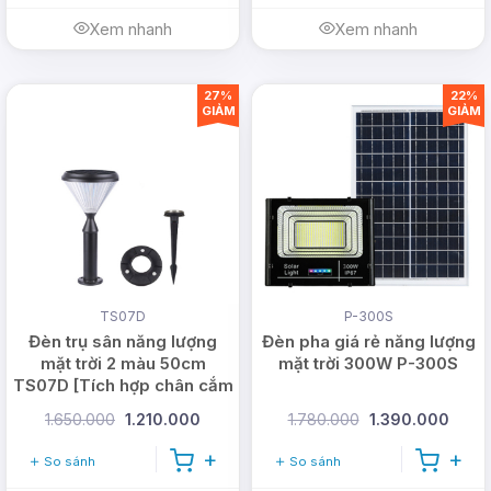
Xem nhanh
Xem nhanh
27%
22%
GIẢM
GIẢM
TS07D
P-300S
Đèn trụ sân năng lượng
Đèn pha giá rẻ năng lượng
mặt trời 2 màu 50cm
mặt trời 300W P-300S
TS07D [Tích hợp chân cắm
đất]
1.650.000
1.210.000
1.780.000
1.390.000
So sánh
So sánh