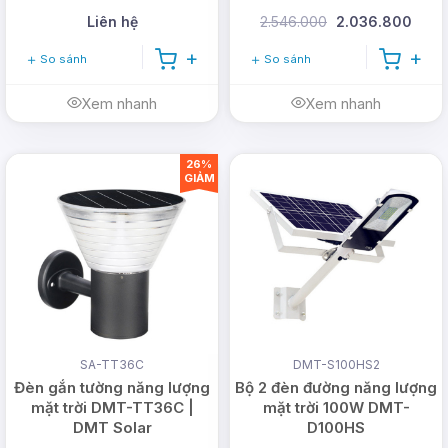
Liên hệ
2.546.000
2.036.800
So sánh
So sánh
Xem nhanh
Xem nhanh
26%
GIẢM
SA-TT36C
DMT-S100HS2
Đèn gắn tường năng lượng
Bộ 2 đèn đường năng lượng
mặt trời DMT-TT36C |
mặt trời 100W DMT-
DMT Solar
D100HS