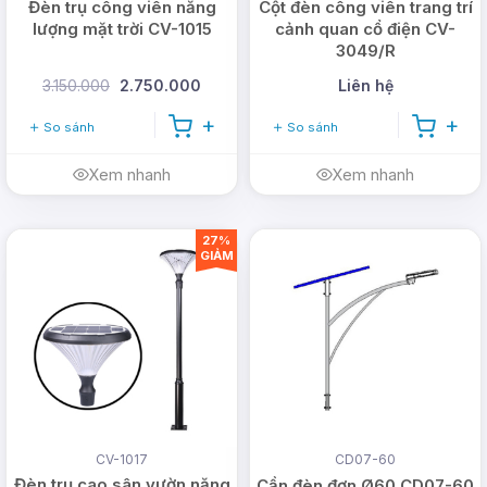
Đèn trụ công viên năng
Cột đèn công viên trang trí
lượng mặt trời CV-1015
cảnh quan cổ điện CV-
3049/R
3.150.000
2.750.000
Liên hệ
So sánh
So sánh
Xem nhanh
Xem nhanh
27%
GIẢM
CV-1017
CD07-60
Đèn trụ cao sân vườn năng
Cần đèn đơn Ø60 CD07-60