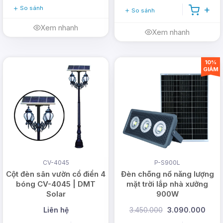
So sánh
So sánh
Xem nhanh
Xem nhanh
10%
GIẢM
CV-4045
P-S900L
Cột đèn sân vườn cổ điển 4
Đèn chống nổ năng lượng
bóng CV-4045 | DMT
mặt trời lắp nhà xưởng
Solar
900W
Liên hệ
3.450.000
3.090.000