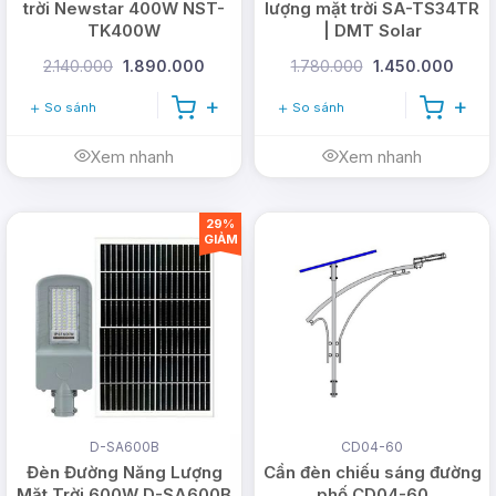
trời Newstar 400W NST-
lượng mặt trời SA-TS34TR
TK400W
| DMT Solar
2.140.000
1.890.000
1.780.000
1.450.000
So sánh
So sánh
Xem nhanh
Xem nhanh
29%
GIẢM
D-SA600B
CD04-60
Đèn Đường Năng Lượng
Cần đèn chiếu sáng đường
Mặt Trời 600W D-SA600B
phố CD04-60