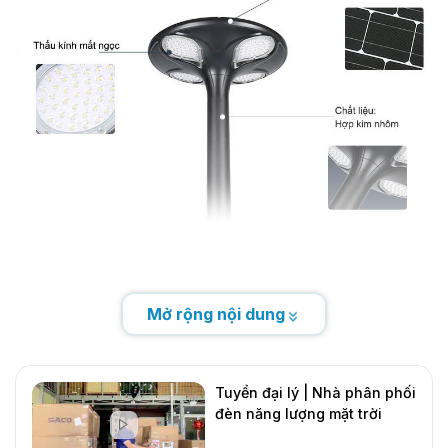
Mở rộng nội dung
Tuyển đại lý | Nhà phân phối
đèn năng lượng mặt trời
DMT Solar