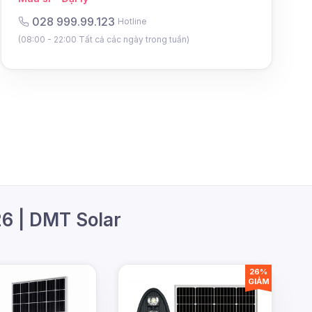
028 999.99.123
Hotline
(08:00 - 22:00 Tất cả các ngày trong tuần)
26 | DMT Solar
26%
GIẢM