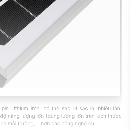
0913.802.102
(Ms. Chinh)
n Lithium Iron, có thể sạc đi sạc lại nhiều lần.
độ năng lượng lớn (dung lượng lớn trên kích thước
thiện môi trường,... hơn các công nghệ cũ.