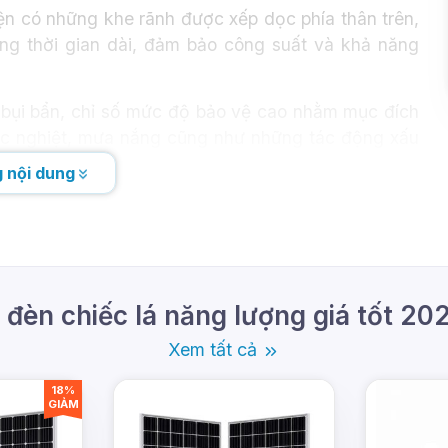
iện có những khe rãnh được xếp dọc phía thân trên,
ng thời gian dài, đảm bảo công suất và khả năng
 bụi bẩn, chỉ số mức độ bảo vệ cao nhằm mục đích
hắc nghiệt, mưa nắng cũng như những tác động xấu
 nội dung
đèn chiếc lá năng lượng giá tốt 20
Xem tất cả
18%
GIẢM