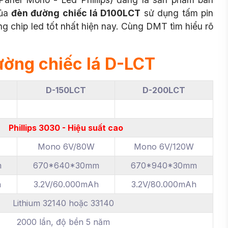
ủa
đèn đường chiếc lá D100LCT
sử dụng tấm pin
g chip led tốt nhất hiện nay. Cùng DMT tìm hiểu rõ
ường chiếc lá D-LCT
D-150LCT
D-200LCT
Phillips 3030 - Hiệu suất cao
Mono 6V/80W
Mono 6V/120W
m
670*640*30mm
670*940*30mm
h
3.2V/60.000mAh
3.2V/80.000mAh
Lithium 32140 hoặc 33140
2000 lần, độ bền 5 năm