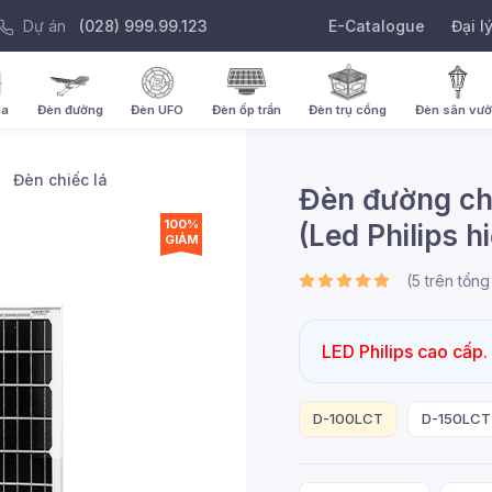
Dự án
(028) 999.99.123
E-Catalogue
Đại l
ha
Đèn đường
Đèn UFO
Đèn ốp trần
Đèn trụ cổng
Đèn sân vư
Đèn chiếc lá
Đèn đường ch
100%
(Led Philips h
GIẢM
(
5
trên tổn
LED Philips cao cấp.
D-100LCT
D-150LCT