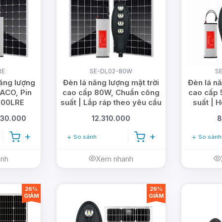
RE
SE-DL02-80W
S
ăng lượng
Đèn lá năng lượng mặt trời
Đèn lá nă
ACO, Pin
cao cấp 80W, Chuẩn công
cao cấp 
200LRE
suất | Lắp ráp theo yêu cầu
suất | H
530.000
12.310.000
8
So sánh
So sánh
anh
Xem nhanh
26%
26%
GIẢM
GIẢM