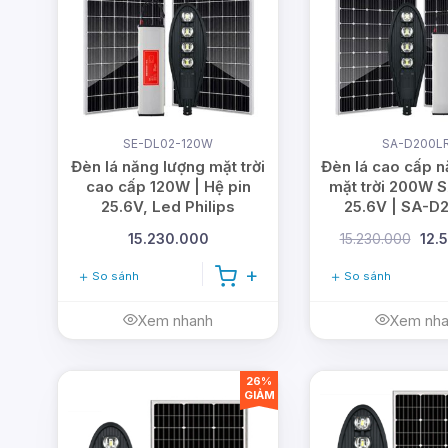
SE-DL02-120W
SA-D200L
Đèn lá năng lượng mặt trời
Đèn lá cao cấp n
cao cấp 120W | Hệ pin
mặt trời 200W S
25.6V, Led Philips
25.6V | SA-D
15.230.000
15.230.000
12.
So sánh
So sánh
Xem nhanh
Xem nh
26%
GIẢM