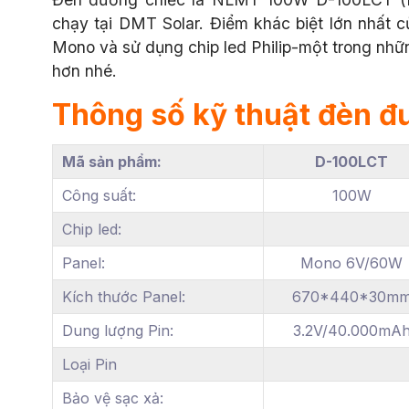
chạy tại DMT Solar. Điểm khác biệt lớn nhất c
Mono và sử dụng chip led Philip-một trong nhữn
hơn nhé.
Thông số kỹ thuật đèn đ
Mã sản phẩm:
D-100LCT
Công suất:
100W
Chip led:
Panel:
Mono 6V/60W
Kích thước Panel:
670*440*30m
Dung lượng Pin:
3.2V/40.000mA
Loại Pin
Bảo vệ sạc xả: