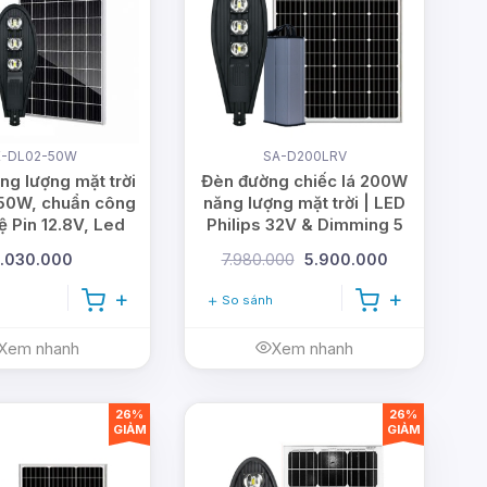
E-DL02-50W
SA-D200LRV
ng lượng mặt trời
Đèn đường chiếc lá 200W
50W, chuẩn công
năng lượng mặt trời | LED
ệ Pin 12.8V, Led
Philips 32V & Dimming 5
Philips
cấp
.030.000
7.980.000
5.900.000
So sánh
Xem nhanh
Xem nhanh
26%
26%
GIẢM
GIẢM