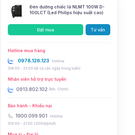
Đèn đường chiếc lá NLMT 100W D-
100LCT (Led Philips hiệu suất cao)
Đặt mua
Tư vấn
Hotline mua hàng
0978.126.123
Hotline
(08:00 - 22:00 tất cả các ngày trong tuần)
Nhân viên hỗ trợ trực tuyến
0931.802.102
0934.8
(Ms. Điệp)
Bảo hành - Khiếu nại
1900.099.901
Hotline
(09:00 - 21:00 1.000d/phút)
Mua sỉ - Đại lý