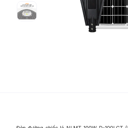
Đèn đường chiếc lá NLMT 100W D-100LCT (Pa