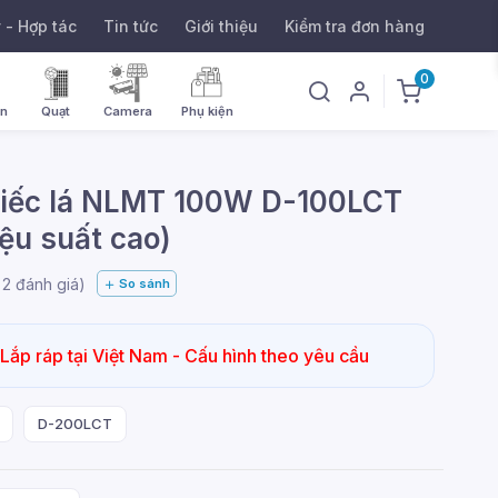
ý - Hợp tác
Tin tức
Giới thiệu
Kiểm tra đơn hàng
0
ờn
Quạt
Camera
Phụ kiện
iếc lá NLMT 100W D-100LCT
iệu suất cao)
g
2
đánh giá)
So sánh
 Lắp ráp tại Việt Nam - Cấu hình theo yêu cầu
D-200LCT