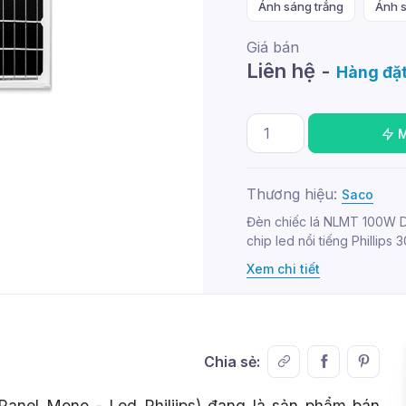
Ánh sáng trắng
Ánh 
Giá bán
Liên hệ -
Hàng đặt
Thương hiệu:
Saco
Đèn chiếc lá NLMT 100W
chip led nổi tiếng Phillips
Xem chi tiết
Chia sẻ:
nel Mono - Led Philiips) đang là sản phẩm bán