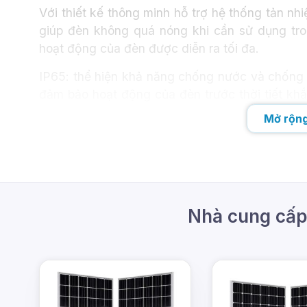
Với thiết kế thông minh hỗ trợ hệ thống tản nh
giúp đèn không quá nóng khi cần sử dụng tro
hoạt động của đèn được diễn ra tối đa.
IP65: thể hiện khả năng chống nước và chống
đảm bảo hoạt động của đèn trước thời tiết k
khác do môi trường gây ra.
Mở rộng
Nhà cung cấp 