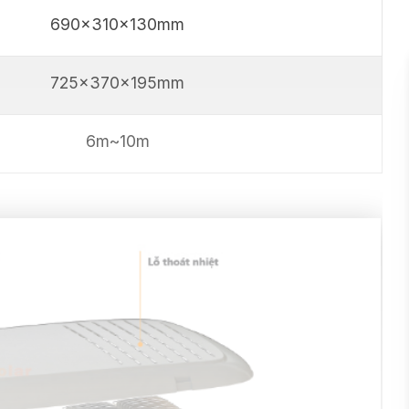
690x310x130mm
725x370x195mm
6m~10m
0913.802.102
(Ms. Chinh)