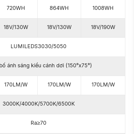
720WH
864WH
1008WH
18V/130W
18V/130W
18V/190W
LUMILEDS3030/5050
bố ánh sáng kiểu cánh dơi (150°x75°)
170LM/W
170LM/W
170LM/W
3000K/4000K/5700K/6500K
Ra≥70