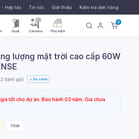
ý - Hợp tác
Tin tức
Giới thiệu
Kiểm tra đơn hàng
0
ờn
Quạt
Camera
Phụ kiện
ng lượng mặt trời cao cấp 60W
ENSE
g
2
đánh giá)
So sánh
giá tốt cho dự án. Bảo hành 03 năm. Giá chưa
70W