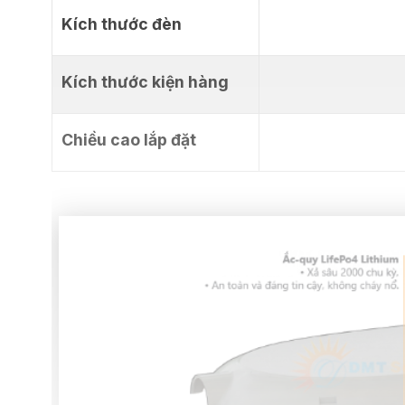
Kích thước đèn
Kích thước kiện hàng
Chiều cao lắp đặt
2.102
0939.802.102
(Ms. Tuyền)
(Mr. Minh)