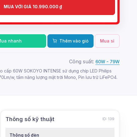
MUA VỚI GIÁ
10.990.000
₫
Mua nhanh
Thêm vào giỏ
Mua sỉ
Công suất:
60W - 79W
cao cấp 60W SOKOYO INTENSE sử dụng chíp LED Philips
70Lm/w, tấm năng lượng mặt trời Mono, Pin lưu trữ LiFePO4.
Thông số kỹ thuật
ID: 139
Thông số đèn