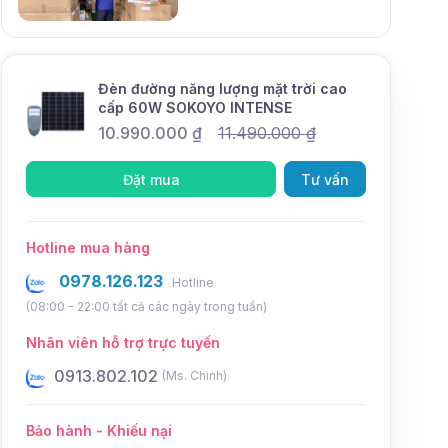
Mới
Đèn đường năng lượng mặt trời cao
cấp 60W SOKOYO INTENSE
10.990.000
₫
11.490.000
₫
Đặt mua
Tư vấn
Hotline mua hàng
0978.126.123
Hotline
(08:00 - 22:00 tất cả các ngày trong tuần)
Nhân viên hỗ trợ trực tuyến
0931.802.102
0934.8
(Ms. Điệp)
Bảo hành - Khiếu nại