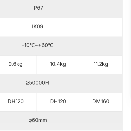
IP67
IK09
-10℃~+60℃
9.6kg
10.4kg
11.2kg
≥50000H
DH120
DH120
DM160
φ60mm