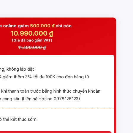
 online giảm
500.000 ₫
chỉ còn
10.990.000
₫
(Giá đã bao gồm VAT)
11.490.000 ₫
ng, không lắp đặt
giảm thêm 3% tối đa 100K cho đơn hàng từ
khi thanh toán trước bằng hình thức chuyển khoản
 càng sâu (Liên hệ Hotline 0978.126.123)
ó thể kết thúc sớm