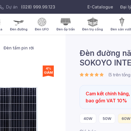
Dự án
(028) 999.99.123
E-Catalogue
Đại l
ha
Đèn đường
Đèn UFO
Đèn ốp trần
Đèn trụ cổng
Đèn sân vư
Đèn tấm pin rời
Đèn đường nă
SOKOYO INT
4%
GIẢM
(
5
trên tổn
Cam kết chính hãng, 
bao gồm VAT 10%
40W
50W
60W