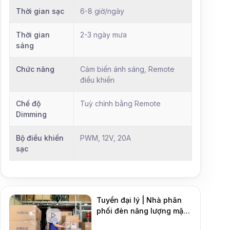
Thời gian sạc
6-8 giờ/ngày
Thời gian
2-3 ngày mưa
sáng
Chức năng
Cảm biến ánh sáng, Remote
điều khiển
Chế độ
Tuỳ chỉnh bằng Remote
Dimming
Bộ điều khiển
PWM, 12V, 20A
sạc
Tuyển đại lý | Nhà phân
phối đèn năng lượng mặt
DMT Solar
trời