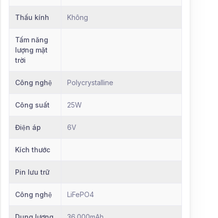
Thấu kính
Không
Tấm năng
lượng mặt
trời
Công nghệ
Polycrystalline
Công suất
25W
Điện áp
6V
Kích thước
Pin lưu trữ
Công nghệ
LiFePO4
Dung lượng
36.000mAh