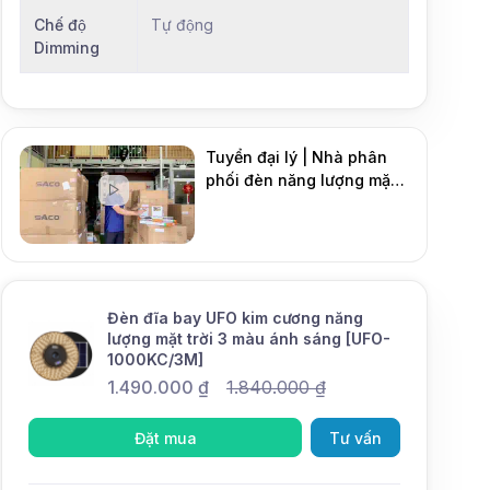
Chế độ
Tự động
Dimming
Tuyển đại lý | Nhà phân
phối đèn năng lượng mặt
DMT Solar
trời
Mới
Đèn đĩa bay UFO kim cương năng
lượng mặt trời 3 màu ánh sáng [UFO-
1000KC/3M]
1.490.000
₫
1.840.000
₫
Đặt mua
Tư vấn