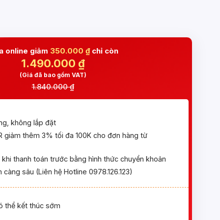
 online giảm
350.000 ₫
chỉ còn
1.490.000
₫
(Giá đã bao gồm VAT)
1.840.000 ₫
ng, không lắp đặt
giảm thêm 3% tối đa 100K cho đơn hàng từ
khi thanh toán trước bằng hình thức chuyển khoản
 càng sâu (Liên hệ Hotline 0978.126.123)
ó thể kết thúc sớm