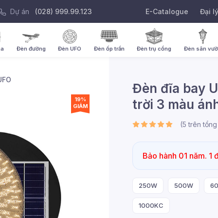
Dự án
(028) 999.99.123
E-Catalogue
Đại l
ha
Đèn đường
Đèn UFO
Đèn ốp trần
Đèn trụ cổng
Đèn sân vư
UFO
Đèn đĩa bay 
19%
trời 3 màu á
GIẢM
(
5
trên tổn
Bảo hành 01 năm. 1 đ
250W
500W
6
1000KC