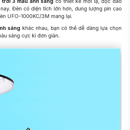
 trời 3 màu ánh sáng
có thiết kế mới lạ, độc đáo
nay. Đèn có diện tích lớn hơn, dung lượng pin cao
 đèn UFO-1000KC/3M mang lại.
nh sáng
khác nhau, bạn có thể dễ dàng lựa chọn
màu sáng cực kì đơn giản.