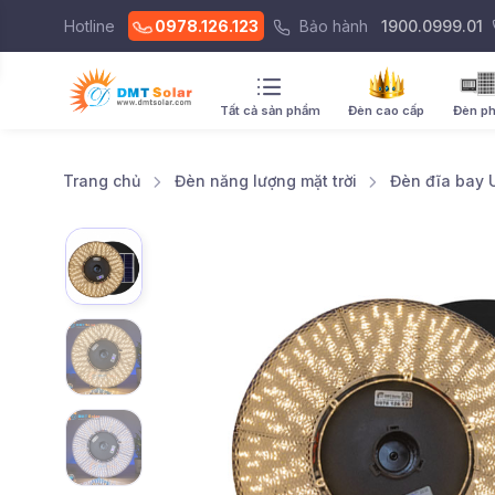
Hotline
0978.126.123
Bảo hành
1900.0999.01
Tất cả sản phẩm
Đèn cao cấp
Đèn p
Trang chủ
Đèn năng lượng mặt trời
Đèn đĩa bay 