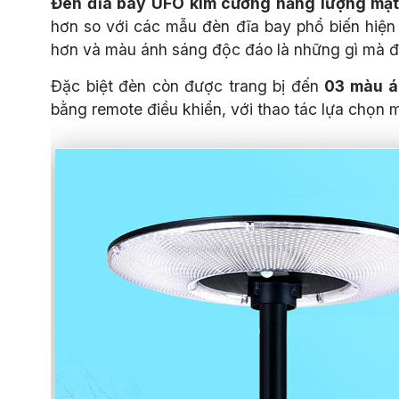
Đèn đĩa bay UFO kim cương năng lượng mặt
hơn so với các mẫu đèn đĩa bay phổ biến hiện 
hơn và màu ánh sáng độc đáo là những gì mà
Đặc biệt đèn còn được trang bị đến
03 màu á
bằng remote điều khiển, với thao tác lựa chọn 