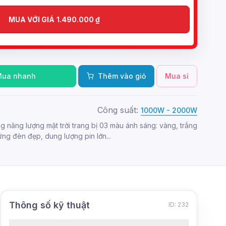
MUA VỚI GIÁ
1.490.000
₫
Mua nhanh
Thêm vào giỏ
Mua sỉ
Công suất:
1000W - 2000W
 năng lượng mặt trời trang bị 03 màu ánh sáng: vàng, trắng
ứng đèn đẹp, dung lượng pin lớn...
Thông số kỹ thuật
ID: 232