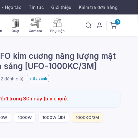
ý - Hợp tác
Tin tức
Giới thiệu
Kiểm tra đơn hàng
0
ờn
Quạt
Camera
Phụ kiện
UFO kim cương năng lượng mặt
nh sáng [UFO-1000KC/3M]
g
2
đánh giá)
So sánh
ổi 1 trong 30 ngày (tùy chọn).
00W
1000W
1000W (JD)
1000KC/3M