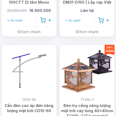
100CTT [2 tấm Mono
DM31-D150 | Lắp ráp Việt
150W]
Nam
22.900.000
18.900.000
Liên hệ
So sánh
So sánh
Xem nhanh
Xem nhanh
24%
GIẢM
Thiết kế trục gắn đèn với mặt LED chiếu sáng là
một đường thẳng, giúp việc điều chỉnh góc nghiên
và góc sáng của đèn được dễ dàng và thuận lợi.
CD10-60
TC06L-2
Cần đèn cao áp đơn năng
Đèn trụ cổng năng lượng
lượng mặt trời CD10-60
mặt trời cây tùng 40x40cm
TC06L-2 [Có remote]