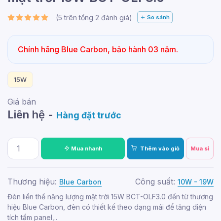
(
5
trên tổng
2
đánh giá)
So sánh
Chính hãng Blue Carbon, bảo hành 03 năm.
15W
Giá bán
Liên hệ -
Hàng đặt trước
Mua nhanh
Thêm vào giỏ
Mua sỉ
Thương hiệu:
Công suất:
Blue Carbon
10W - 19W
Đèn liền thể năng lượng mặt trời 15W BCT-OLF3.0 đến từ thương
hiệu Blue Carbon, đèn có thiết kế theo dạng mái để tăng diện
tích tấm panel,..