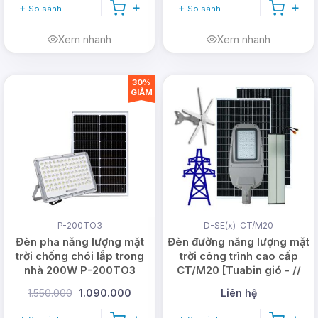
So sánh
So sánh
www.dmtsolar.vn
Xem nhanh
Xem nhanh
30%
GIẢM
P-200TO3
D-SE(x)-CT/M20
Đèn pha năng lượng mặt
Đèn đường năng lượng mặt
trời chống chói lắp trong
trời công trình cao cấp
nhà 200W P-200TO3
CT/M20 [Tuabin gió - //
Lưới điện]
1.550.000
1.090.000
Liên hệ