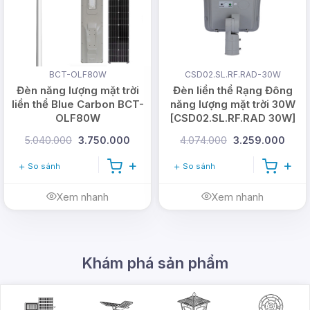
BCT-OLF80W
CSD02.SL.RF.RAD-30W
Đèn năng lượng mặt trời
Đèn liền thể Rạng Đông
liền thể Blue Carbon BCT-
năng lượng mặt trời 30W
OLF80W
[CSD02.SL.RF.RAD 30W]
5.040.000
3.750.000
4.074.000
3.259.000
Chi tiết sản phẩm:
So sánh
So sánh
Dưới đây là một số thông tin nổi bật về
đèn đường
Xem nhanh
Xem nhanh
năng lượng mặt trời Blue Carbon 15W BCT-
OLF3.0
, hãy cùng tham khảo để hiểu rõ hơn về
mẫu đèn này và có quyết định mua hàng hợp lý
Khám phá sản phẩm
nhé!
Tấm năng lượng mặt trời