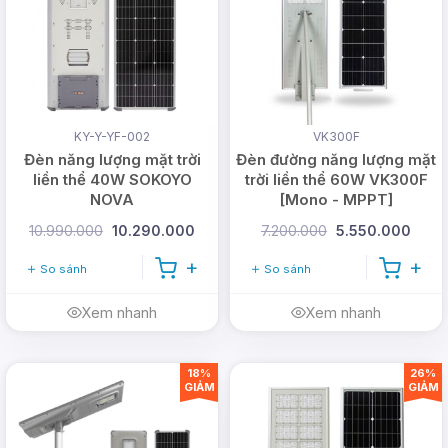
KY-Y-YF-002
VK300F
Thông số kỹ thuật của đèn
Đèn năng lượng mặt trời
Đèn đường năng lượng mặt
liền thể 40W SOKOYO
trời liền thể 60W VK300F
đường Blue Carbon BCT-
NOVA
[Mono - MPPT]
10.990.000
10.290.000
7.200.000
5.550.000
OLF3.0
So sánh
So sánh
Thương hiệu
Blue Carbon
Xem nhanh
Xem nhanh
Mã sản phẩm
BCT-OLF3.0
Công suất
15W
18%
26%
GIẢM
GIẢM
LED
Cree USA
Tấm năng lượng
5V/30W