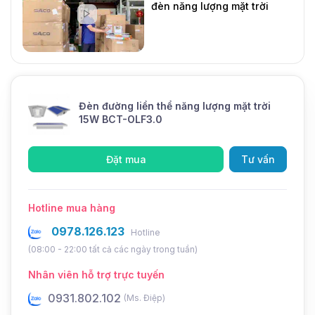
đèn năng lượng mặt trời
Công nghệ
LiFePO4
DMT Solar
Mới
Dung lượng
25Ah
Điện áp
3.2V
Tuổi thọ
8 -10 năm
Đèn đường liền thể năng lượng mặt trời
Thông tin khác
15W BCT-OLF3.0
Thương hiệu
Blue Carbon
Đặt mua
Tư vấn
Bảo hành
3 năm
Thời gian sạc
6-8 giờ/ngày
Hotline mua hàng
Thời gian sáng
2-3 ngày mưa
0978.126.123
Chức năng
Cảm biến ánh sáng, Remote điều
Hotline
khiển
(08:00 - 22:00 tất cả các ngày trong tuần)
Chế độ Dimming
Tự động
Nhân viên hỗ trợ trực tuyến
Bộ điều khiển
PWM
0931.802.102
0
(Ms. Điệp)
sạc