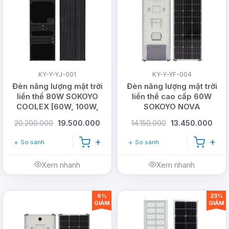
KY-Y-YJ-001
KY-Y-YF-004
Đèn năng lượng mặt trời
Đèn năng lượng mặt trời
liền thể 80W SOKOYO
liền thể cao cấp 60W
COOLEX [60W, 100W,
SOKOYO NOVA
120W]
20.200.000
19.500.000
14.150.000
13.450.000
So sánh
So sánh
Xem nhanh
Xem nhanh
6%
23%
GIẢM
GIẢM