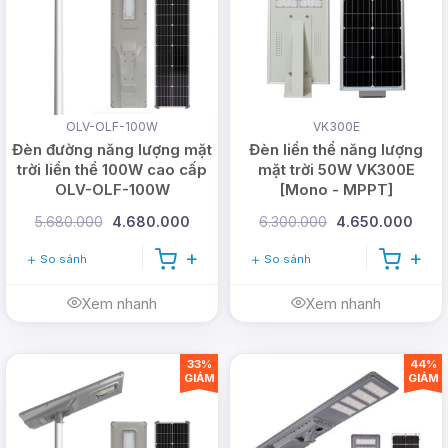
Pin lưu trữ
LiFePO4, 3.2V/25Ah
Quan thông
1.500LM
Chỉ số hoàn màu
CRI > 70
OLV-OLF-100W
VK300E
Thời gian sạc
4-6 giờ
Đèn đường năng lượng mặt
Đèn liền thể năng lượng
trời liền thể 100W cao cấp
mặt trời 50W VK300E
Thời gian chiếu
OLV-OLF-100W
[Mono - MPPT]
2-3 ngày mưa
sáng
5.680.000
4.680.000
6.300.000
4.650.000
Cấp độ bảo vệ
IP67, IK08
So sánh
So sánh
Hợp kim nhôm, PC chịu
Chất liệu
nhiệt
Xem nhanh
Xem nhanh
Bảo hành
3 năm
33%
44%
GIẢM
GIẢM