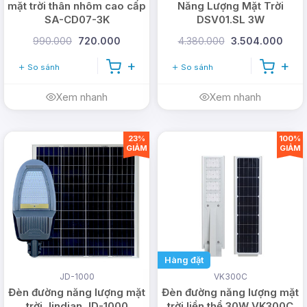
mặt trời thân nhôm cao cấp
Năng Lượng Mặt Trời
SA-CD07-3K
DSV01.SL 3W
990.000
720.000
4.380.000
3.504.000
So sánh
So sánh
Xem nhanh
Xem nhanh
23%
100%
Theo công bố của nhà sản xuất thì Đèn liền thể
GIẢM
GIẢM
năng lượng mặt trời BCT-OLF3.0 chỉ có mức công
suất 15W nhưng sở hữu một kích thước vô cùng ấn
tượng.
Kích thước tổng quan: 417 * 400mm
Kích thước từ cạnh dưới lên đỉnh mái: 90mm
Hàng đặt
Kích thước từ mặt led lên đỉnh mái của đèn:
JD-1000
VK300C
94mm
Đèn đường năng lượng mặt
Đèn đường năng lượng mặt
trời Jindian JD-1000
trời liền thể 30W VK300C