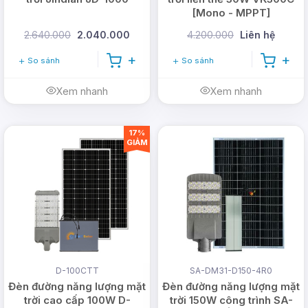
[Mono - MPPT]
2.640.000
2.040.000
4.200.000
Liên hệ
So sánh
So sánh
Xem nhanh
Xem nhanh
17%
GIẢM
D-100CTT
SA-DM31-D150-4R0
Đèn đường năng lượng mặt
Đèn đường năng lượng mặt
trời cao cấp 100W D-
trời 150W công trình SA-