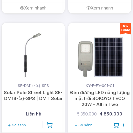
Xem nhanh
Xem nhanh
9%
GIẢM
SE-DM14-(x)-SPS
KY-E-FY-001-C1
Solar Pole Street Light SE-
Đèn đường LED năng lượng
DM14-(x)-SPS | DMT Solar
mặt trời SOKOYO TECO
20W - All in Two
Liên hệ
5.350.000
4.850.000
So sánh
So sánh