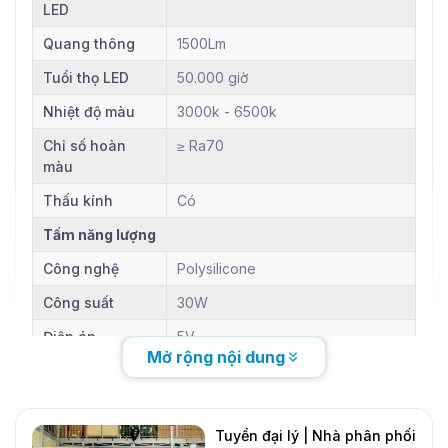
LED
Quang thông
1500Lm
Tuổi thọ LED
50.000 giờ
Nhiệt độ màu
3000k - 6500k
Chỉ số hoàn
≥ Ra70
màu
Thấu kính
Có
Tấm năng lượng
Công nghệ
Polysilicone
Công suất
30W
Điện áp
5V
Mở rộng nội dung
Kích thước
...
Tuổi thọ
25 năm
Tuyển đại lý | Nhà phân phối
Pin lưu trữ