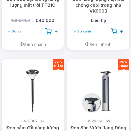
lượng mặt trời TT21C
chống chói trong nhà
VK600B
1.390.000
1.040.000
Liên hệ
So sánh
So sánh
Xem nhanh
Xem nhanh
27%
20%
GIẢM
GIẢM
SA-CD07-3K
DSV01.SL-3W
Đèn cắm đất năng lượng
Đèn Sân Vườn Rạng Đông