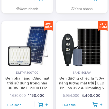
Xem nhanh
Xem nhanh
29%
26%
GIẢM
GIẢM
DMT-P300TO2
SA-D150LRV
Đèn pha năng lượng mặt
Đèn đường chiếc lá 150w
trời sử dụng trong nhà
năng lượng mặt trời | LED
300W DMT-P300TO2
Philips 32V & Dimming 5
cấp
1.630.000
1.150.000
5.954.000
4.400.000
So sánh
So sánh