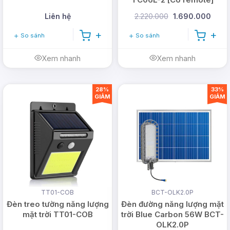
Liên hệ
2.220.000
1.690.000
So sánh
So sánh
Xem nhanh
Xem nhanh
28%
33%
GIẢM
GIẢM
TT01-COB
BCT-OLK2.0P
Đèn treo tường năng lượng
Đèn đường năng lượng mặt
mặt trời TT01-COB
trời Blue Carbon 56W BCT-
OLK2.0P