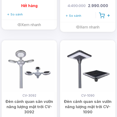
Hết hàng
4.490.000
2.990.000
So sánh
So sánh
Xem nhanh
Xem nhanh
>>> Xem thêm:
Đèn đường năng lượng mặt trời -
Solar Street Light
Chính sách bán hàng và
hậu mãi tốt
Với chính sách bán hàng và bảo hành của
DMT
CV-3092
CV-1090
Solar
bạn có thể hoàn toàn yên tâm về những vấn
Đèn cảnh quan sân vườn
Đèn cảnh quan sân vườn
đề về chất lượng và bảo hành của sản phẩm.
năng lượng mặt trời CV-
năng lượng mặt trời CV-
3092
1090
1 đổi 1
trong 30 ngày đầu tiên nếu lỗi nhà sản