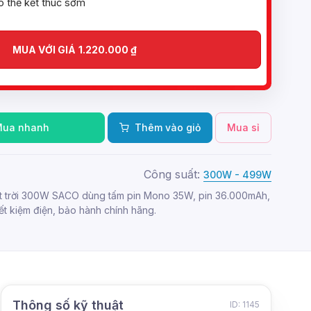
ó thể kết thúc sớm
MUA VỚI GIÁ
1.220.000
₫
Mua nhanh
Thêm vào giỏ
Mua sỉ
Công suất:
300W - 499W
t trời 300W SACO dùng tấm pin Mono 35W, pin 36.000mAh,
iết kiệm điện, bảo hành chính hãng.
Thông số kỹ thuật
ID: 1145