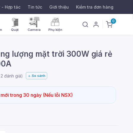
ý - Hợp tác
Tin tức
Giới thiệu
Kiểm tra đơn hàng
0
ờn
Quạt
Camera
Phụ kiện
g lượng mặt trời 300W giá rẻ
00A
g
2
đánh giá)
So sánh
 mới trong 30 ngày (Nếu lỗi NSX)