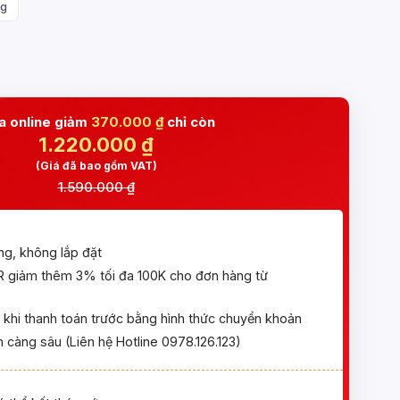
g
 online giảm
370.000 ₫
chỉ còn
1.220.000
₫
(Giá đã bao gồm VAT)
1.590.000 ₫
ng, không lắp đặt
giảm thêm 3% tối đa 100K cho đơn hàng từ
khi thanh toán trước bằng hình thức chuyển khoản
 càng sâu (Liên hệ Hotline 0978.126.123)