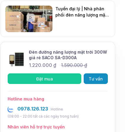
Tuyển đại lý | Nhà phân
phối đèn năng lượng mặt
DMT Solar
trời
Mới
Đèn đường năng lượng mặt trời 300W
giá rẻ SACO SA-D300A
1.220.000
₫
1.590.000
₫
Đặt mua
Tư vấn
Hotline mua hàng
0978.126.123
Hotline
(08:00 - 22:00 tất cả các ngày trong tuần)
Nhân viên hỗ trợ trực tuyến