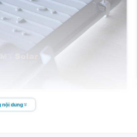
0913.802.102
(Ms. Chinh)
 nội dung