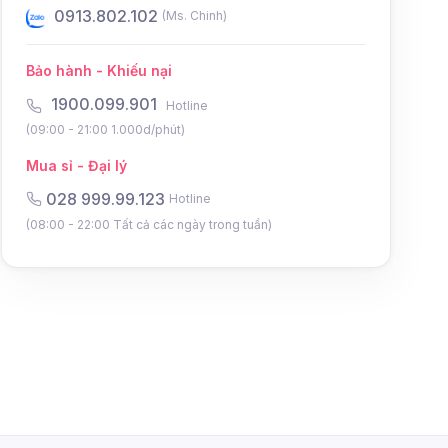
0931.802.102
0934.8
(Ms. Điệp)
Bảo hành - Khiếu nại
1900.099.901
Hotline
(09:00 - 21:00 1.000d/phút)
Mua sỉ - Đại lý
028 999.99.123
Hotline
(08:00 - 22:00 Tất cả các ngày trong tuần)