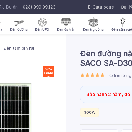
Dự án
(028) 999.99.123
E-Catalogue
Đại l
ha
Đèn đường
Đèn UFO
Đèn ốp trần
Đèn trụ cổng
Đèn sân vư
Đèn tấm pin rời
Đèn đường năn
SACO SA-D3
23%
GIẢM
(
5
trên tổn
Bảo hành 2 năm, đổi
300W