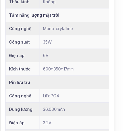
Thấu kính
Không
Tấm năng lượng mặt trời
Công nghệ
Mono-crytalline
Công suất
35W
Điện áp
6V
Kích thước
600*350*17mm
Pin lưu trữ
Công nghệ
LiFePO4
Dung lượng
36.000mAh
Điện áp
3.2V