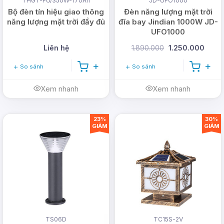
THGT-FU/350W-170Ah
JD-UFO1000
Bộ đèn tín hiệu giao thông
Đèn năng lượng mặt trời
năng lượng mặt trời đầy đủ
đĩa bay Jindian 1000W JD-
UFO1000
Liên hệ
1.890.000
1.250.000
So sánh
So sánh
Xem nhanh
Xem nhanh
23%
30%
GIẢM
GIẢM
TS06D
TC15S-2V