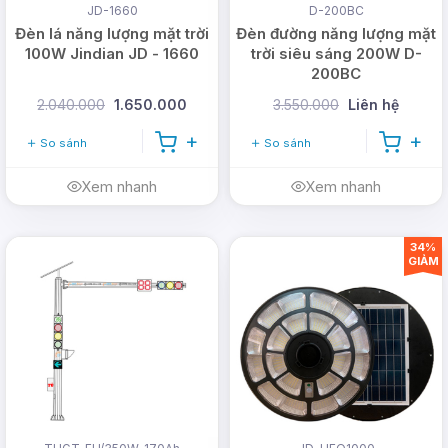
JD-1660
D-200BC
Đèn lá năng lượng mặt trời
Đèn đường năng lượng mặt
100W Jindian JD - 1660
trời siêu sáng 200W D-
200BC
2.040.000
1.650.000
3.550.000
Liên hệ
So sánh
So sánh
Xem nhanh
Xem nhanh
34%
GIẢM