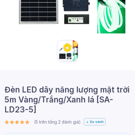
Đèn LED dây năng lượng mặt trời
5m Vàng/Trắng/Xanh lá [SA-
LD23-5]
(
5
trên tổng
2
đánh giá)
So sánh