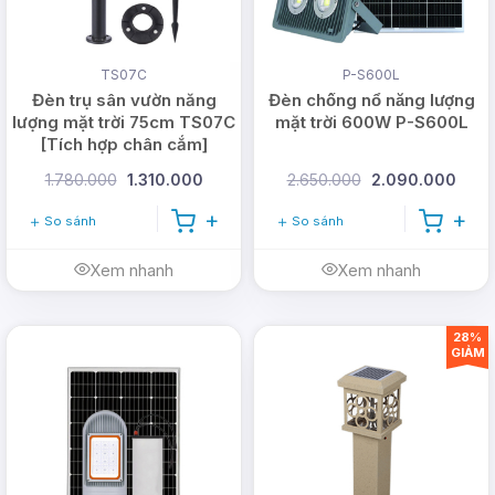
Hotline:
0978.126.123
- CSKH/Bảo hành:
1900.099901
- Doanh nghiệp:
(028)
999.99.123
TS07C
P-S600L
Đèn trụ sân vườn năng
Đèn chống nổ năng lượng
Email:
vn@dmtsolar.com
-
lượng mặt trời 75cm TS07C
mặt trời 600W P-S600L
cskh@dmtsolar.com
[Tích hợp chân cắm]
1.780.000
1.310.000
2.650.000
2.090.000
Web: www.dmtsolar.com -
www.dmtsolar.vn
So sánh
So sánh
Xem nhanh
Xem nhanh
28%
GIẢM