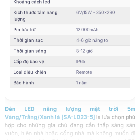
Khoảng cách led
Kích thước tấm năng
6V/15W - 350x290
lượng
Pin lưu trữ
12.000mAh
Thời gian sạc
4-6 giờ nắng to
Thời gian sáng
8-12 giờ
Cấp độ bảo vệ
IP65
Loại điều khiển
Remote
Bảo hành
1 năm
Đèn LED năng lượng mặt trời 5m
Vàng/Trắng/Xanh lá [SA-LD23-5]
là lựa chọn phù
hợp cho những gia chủ đang cần thắp sáng sân
vườn, hiên nhà hoặc cổng nhà mà không muốn đi