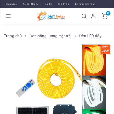
E-Catalogue
Đại lý - Hợp tác
Tin tức
Giới thiệu
Kiểm tra đơn hàng
0
Trang chủ
Đèn năng lượng mặt trời
Đèn LED dây
32%
GIẢM