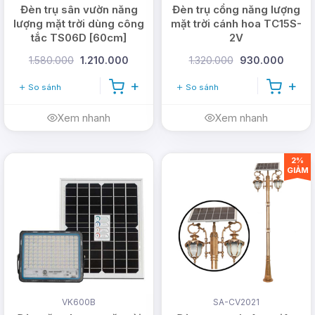
Đèn trụ sân vườn năng
Đèn trụ cổng năng lượng
lượng mặt trời dùng công
mặt trời cánh hoa TC15S-
tắc TS06D [60cm]
2V
1.580.000
1.210.000
1.320.000
930.000
So sánh
So sánh
Xem nhanh
Xem nhanh
2%
GIẢM
VK600B
SA-CV2021