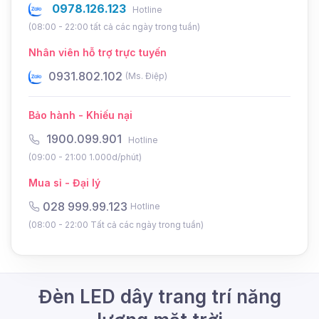
0978.126.123
Hotline
(08:00 - 22:00 tất cả các ngày trong tuần)
Nhân viên hỗ trợ trực tuyến
0931.802.102
0
(Ms. Điệp)
Bảo hành - Khiếu nại
1900.099.901
Hotline
(09:00 - 21:00 1.000d/phút)
1. Ưu điểm nổi bật của đèn
Mua sỉ - Đại lý
LED năng lượng mặt trời
028 999.99.123
Hotline
(08:00 - 22:00 Tất cả các ngày trong tuần)
5m SA-LD23-5
Đèn LED năng lượng mặt trời 5m gồm 03 màu
vàng/ trắng/ xanh lá của thương hiệu Saco là lựa
Đèn LED dây trang trí năng
chọn lý tưởng dành cho không gian trang trí sân