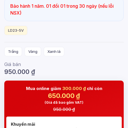
Bảo hành 1 năm. 01 đổi 01 trong 30 ngày (nếu lỗi
NSX)
LD23-5V
Trắng
Vàng
Xanh lá
Giá bán
950.000
₫
Mua online giảm
300.000 ₫
chỉ còn
650.000
₫
(Giá đã bao gồm VAT)
950.000 ₫
Khuyến mãi