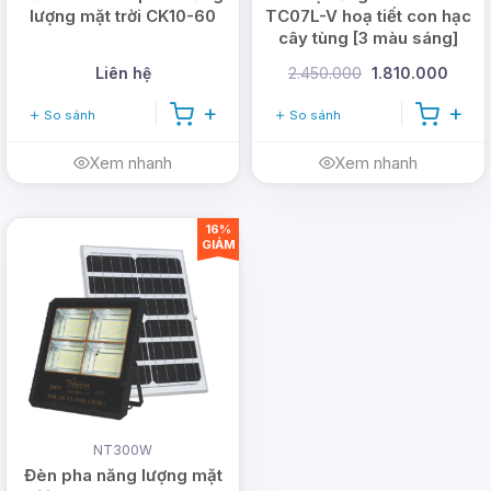
lượng mặt trời CK10-60
TC07L-V hoạ tiết con hạc
cây tùng [3 màu sáng]
Liên hệ
2.450.000
1.810.000
So sánh
So sánh
Xem nhanh
Xem nhanh
16%
GIẢM
NT300W
Đèn pha năng lượng mặt