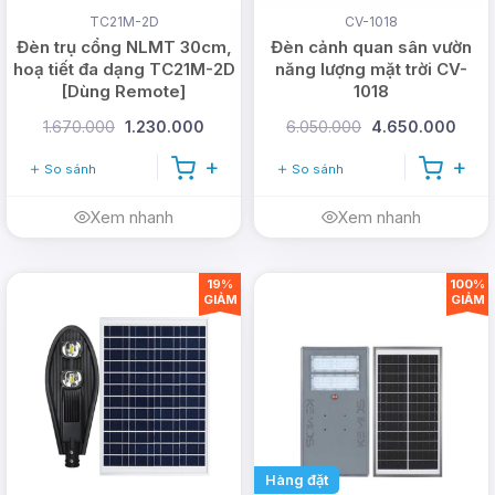
TC21M-2D
CV-1018
Đèn trụ cổng NLMT 30cm,
Đèn cảnh quan sân vườn
hoạ tiết đa dạng TC21M-2D
năng lượng mặt trời CV-
[Dùng Remote]
1018
1.670.000
1.230.000
6.050.000
4.650.000
So sánh
So sánh
Xem nhanh
Xem nhanh
19%
100%
GIẢM
GIẢM
Hàng đặt