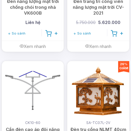
Đèn năng lượng mặt trời
Đèn trang trí công viên
chống chói trong nhà
năng lượng mặt trời CV-
VK600B
2021
Liên hệ
5.750.000
5.620.000
So sánh
So sánh
Xem nhanh
Xem nhanh
26%
GIẢM
CK10-60
SA-TC07L-2V
Cần đèn cao áp đôi năng
Đèn trụ cổng NLMT 40cm