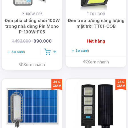
P-100W-F05
TT01-COB
Đèn pha chống chói 100W
Đèn treo tường năng lượng
trong nhà dùng Pin Mono
mặt trời TT01-COB
P-100W-F05
1.490.000
890.000
Hết hàng
So sánh
So sánh
Xem nhanh
Xem nhanh
36%
23%
GIẢM
GIẢM