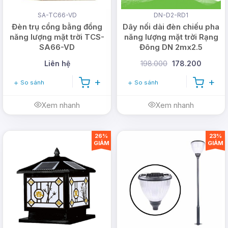
SA-TC66-VD
DN-D2-RD1
Đèn trụ cổng bằng đồng
Dây nối dài đèn chiếu pha
năng lượng mặt trời TCS-
năng lượng mặt trời Rạng
SA66-VD
Đông DN 2mx2.5
Liên hệ
198.000
178.200
So sánh
So sánh
Xem nhanh
Xem nhanh
26%
23%
GIẢM
GIẢM