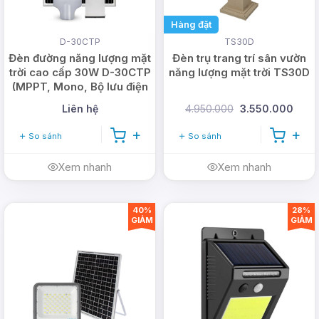
Hàng đặt
D-30CTP
TS30D
Đèn đường năng lượng mặt
Đèn trụ trang trí sân vườn
trời cao cấp 30W D-30CTP
năng lượng mặt trời TS30D
(MPPT, Mono, Bộ lưu điện
rời)
Liên hệ
4.950.000
3.550.000
So sánh
So sánh
Xem nhanh
Xem nhanh
40%
28%
GIẢM
GIẢM