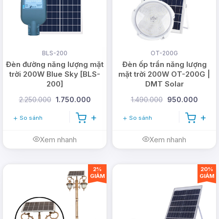
BLS-200
OT-200G
Đèn đường năng lượng mặt
Đèn ốp trần năng lượng
trời 200W Blue Sky [BLS-
mặt trời 200W OT-200G |
200]
DMT Solar
2.250.000
1.750.000
1.490.000
950.000
So sánh
So sánh
Xem nhanh
Xem nhanh
Đèn
trụ cổng tròn năng lượng mặt trời
đi kèm với
bảo hành
1 năm
. Đèn cũng có thể được trả lại
trong vòng 30 ngày nếu bị lỗi hoặc không như mô
2%
20%
GIẢM
GIẢM
tả.