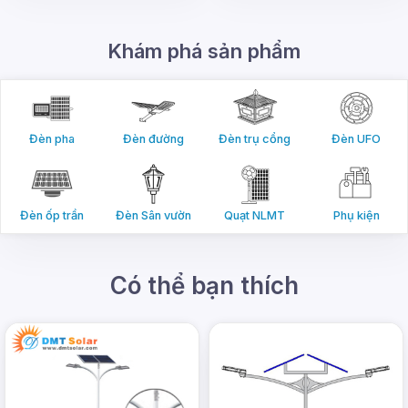
Khám phá sản phẩm
Đèn pha
Đèn đường
Đèn trụ cổng
Đèn UFO
Đèn
cổng tròn
được làm bằng các vật liệu chất
Đèn ốp trần
Đèn Sân vườn
Quạt NLMT
Phụ kiện
lượng cao, bao gồm thép không gỉ và acrylic. Điều
này làm cho đèn bền bỉ và chống chịu được thời
tiết tốt. Đèn cũng được trang bị công nghệ IP65,
Có thể bạn thích
có nghĩa là nó được bảo vệ chống lại nước và bụi
bẩn hoàn toàn.