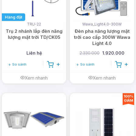
1 đổi 1
trong 30 ngày đầu tiên nếu lỗi nhà sản
Hàng đặt
xuất hoặc đèn không đúng như cam kết. Chế
TRU-22
Wawa_Light4.0-300W
độ bảo hành uy tín theo từng sản phẩm, yên
Trụ 2 nhánh lắp đèn năng
Đèn pha năng lượng mặt
tâm tuyệt đối khi mua hàng.
lượng mặt trời TD/CK05
trời cao cấp 300W Wawa
Light 4.0
Thời gian bảo hành lên đến
36 tháng
(tuỳ sản
phẩm, tham khảo chi tiết tại mục thông số của
Liên hệ
2.330.000
1.920.000
đèn)
So sánh
So sánh
Đặt hàng và thanh toán tại nhà bằng hình
Xem nhanh
Xem nhanh
thức COD thông qua các đơn vị vận chuyển
uy tín: Nhất Tín, Viettel Post, GHTK... Được
quyền kiểm tra, thử đèn trước khi thanh toán.
100%
GIẢM
Miễn phí vận chuyển
cho đơn hàng từ một
triệu (1.000.000vnđ)
Giảm giá
5 - 10%
cho đơn hàng tiếp theo tại
DMT Solar.