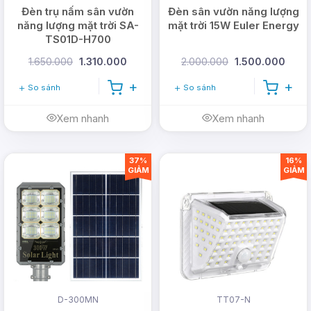
Đèn trụ nấm sân vườn
Đèn sân vườn năng lượng
năng lượng mặt trời SA-
mặt trời 15W Euler Energy
TS01D-H700
1.650.000
1.310.000
2.000.000
1.500.000
So sánh
So sánh
Xem nhanh
Xem nhanh
37%
16%
GIẢM
GIẢM
D-300MN
TT07-N