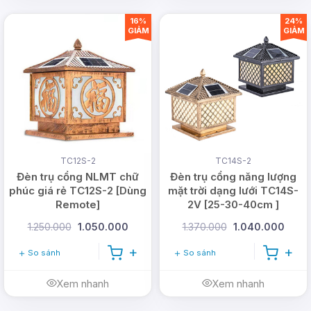
16%
24%
GIẢM
GIẢM
TC12S-2
TC14S-2
Đế đèn được gia công từ chất liệu nhôm cao cấp,
Đèn trụ cổng NLMT chữ
Đèn trụ cổng năng lượng
phúc giá rẻ TC12S-2 [Dùng
mặt trời dạng lưới TC14S-
hạn chế khả năng rỉ sét hay bị ảnh hưởng bởi
Remote]
2V [25-30-40cm ]
những yếu tố ăn mòn của thời tiết.
1.250.000
1.050.000
1.370.000
1.040.000
So sánh
So sánh
Xem nhanh
Xem nhanh