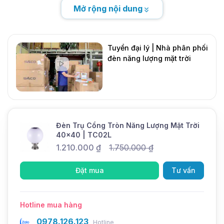
việc trang trí cổng hay sân vườn nhà bạn, không
Mở rộng nội dung
phải bật tắt thủ công, một chiếc đèn bền bỉ mà lại
cung cấp ánh sáng lung linh.
Tuyển đại lý | Nhà phân phối
đèn năng lượng mặt trời
DMT Solar
Mới
Đèn Trụ Cổng Tròn Năng Lượng Mặt Trời
40x40 | TC02L
1.210.000
₫
1.750.000
₫
Đặt mua
Tư vấn
Hotline mua hàng
0978.126.123
Hotline