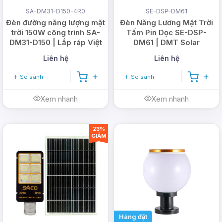
SA-DM31-D150-4R0
SE-DSP-DM61
Đèn đường năng lượng mặt
Đèn Năng Lương Mặt Trời
trời 150W công trình SA-
Tấm Pin Dọc SE-DSP-
DM31-D150 | Lắp ráp Việt
DM61 | DMT Solar
Nam
Liên hệ
Liên hệ
So sánh
So sánh
Xem nhanh
Xem nhanh
23%
GIẢM
Hàng đặt