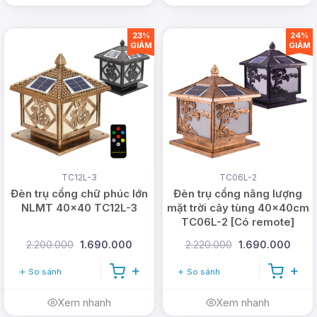
23%
24%
GIẢM
GIẢM
Đèn năng lượng mặt trời
hoạt động bằng việc
chuyển đổi năng lượng mặt trời thành năng lượng
cho đèn sử dụng, chính vì vậy mà bộ phận chuyển
hoá hay còn gọi là tấm pin năng lượng mặt trời vô
cùng quan trọng. Đèn trụ cổng thường được sử
TC12L-3
TC06L-2
dụng tấm pin
poly
có hiệu suất chuyển hoá cao,
Đèn trụ cổng chữ phúc lớn
Đèn trụ cổng năng lượng
có khả năng nạp đủ pin cho đèn hoạt động ngay
NLMT 40x40 TC12L-3
mặt trời cây tùng 40x40cm
cả trong những ngày ít nắng.
TC06L-2 [Có remote]
2.200.000
1.690.000
2.220.000
1.690.000
So sánh
So sánh
Xem nhanh
Xem nhanh