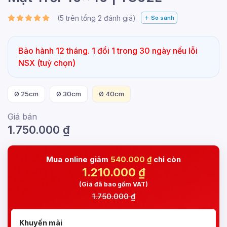
(
5
trên tổng
2
đánh giá)
So sánh
Bảo hành 12 tháng. 1 đổi 1 trong 30 ngày nếu lỗi
NSX (tuỳ chọn)
Ø 25cm
Ø 30cm
Ø 40cm
Giá bán
1.750.000
₫
Mua online giảm
540.000 ₫
chỉ còn
1.210.000
₫
(Giá đã bao gồm VAT)
1.750.000 ₫
Khuyến mãi