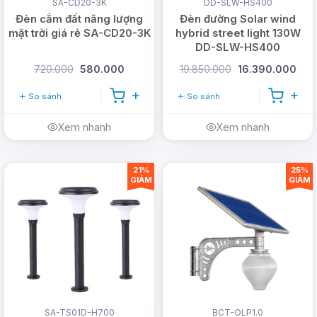
SA-CD20-3K
DD-SLW-HS400
Đèn cắm đất năng lượng
Đèn đường Solar wind
mặt trời giá rẻ SA-CD20-3K
hybrid street light 130W
DD-SLW-HS400
720.000
580.000
19.850.000
16.390.000
So sánh
So sánh
Xem nhanh
Xem nhanh
21%
25%
GIẢM
GIẢM
SA-TS01D-H700
BCT-OLP1.0