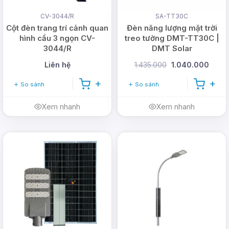
CV-3044/R
SA-TT30C
Cột đèn trang trí cảnh quan
Đèn năng lượng mặt trời
hình cầu 3 ngọn CV-
treo tường DMT-TT30C |
3044/R
DMT Solar
Liên hệ
1.435.000
1.040.000
So sánh
So sánh
Xem nhanh
Xem nhanh