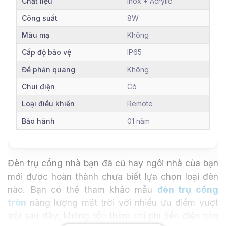
Chất liệu
Inox + Acrylic
Công suất
8W
Màu mạ
Không
Cấp độ bảo vệ
IP65
Để phản quang
Không
Chui điện
Có
Loại điều khiển
Remote
Bảo hành
01 năm
Đèn trụ cổng nhà bạn đã cũ hay ngôi nhà của bạn
mới được hoàn thành chưa biết lựa chọn loại đèn
nào. Bạn có thể tham khảo mẫu
đèn trụ cổng
tròn
năng lượng mặt trời với nhiều ưu điểm vượt
trội sau đây: không tốn thêm chi phí tiền điện cho