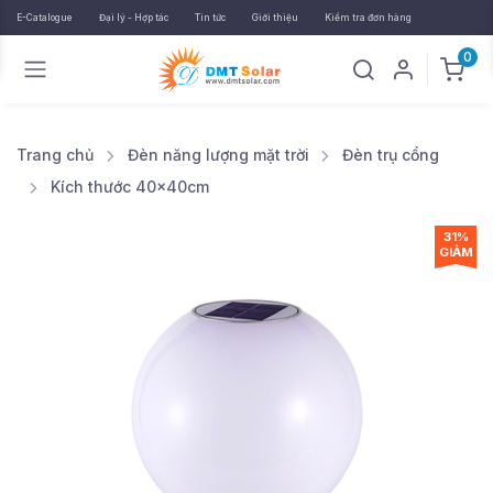
E-Catalogue
Đại lý - Hợp tác
Tin tức
Giới thiệu
Kiểm tra đơn hàng
0
Trang chủ
Đèn năng lượng mặt trời
Đèn trụ cổng
Kích thước 40x40cm
31%
GIẢM