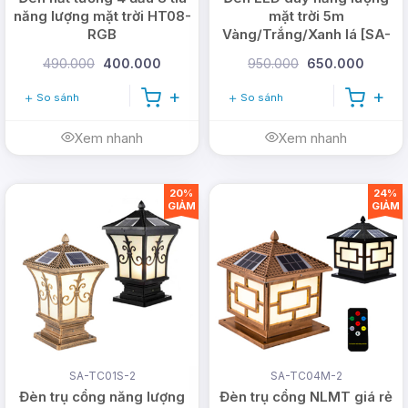
năng lượng mặt trời HT08-
mặt trời 5m
RGB
Vàng/Trắng/Xanh lá [SA-
LD23-5]
490.000
400.000
950.000
650.000
So sánh
So sánh
Xem nhanh
Xem nhanh
20%
24%
GIẢM
GIẢM
SA-TC01S-2
SA-TC04M-2
Đèn trụ cổng năng lượng
Đèn trụ cổng NLMT giá rẻ