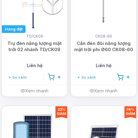
Hàng đặt
TD/CK09
CK08-60
Trụ đèn năng lượng mặt
Cần đèn đôi năng lượng
trời 02 nhánh TD/CK09
mặt trời phi Ø60 CK08-60
Liên hệ
Liên hệ
So sánh
So sánh
Đèn cũng được trang bị điều khiển từ xa, cho phép
bật và tắt đèn và điều chỉnh độ sáng của đèn. Đèn
Xem nhanh
Xem nhanh
cũng được trang bị hẹn giờ, cho phép nó được đặt
để bật và tắt tự động vào các thời điểm nhất định
22%
36%
trong ngày.
GIẢM
GIẢM