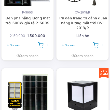
CÔNG TY TNHH DMT SOLAR VIỆT NAM
P-500S
CV-2018/R
Đèn pha năng lượng mặt
Trụ đèn trang trí cảnh quan
Văn phòng: 365A đường Tô Ngọc Vân,
trời 500W giá rẻ P-500S
năng lượng mặt trời CV-
Phường Thới An, TP Hồ Chí Minh (
Xem bản
2018/R
đồ
)
2.150.000
1.590.000
Liên hệ
Trụ sở: 26/1B Ấp Nam Lân, Xã Bà Điểm,
So sánh
So sánh
TP Hồ Chí Minh
Xem nhanh
Xem nhanh
Hotline:
0978.126.123
- CSKH/Bảo hành:
1900.099901
- Doanh nghiệp:
(028)
999.99.123
26%
GIẢM
Email:
vn@dmtsolar.com
-
cskh@dmtsolar.com
Web: www.dmtsolar.com -
www.dmtsolar.vn