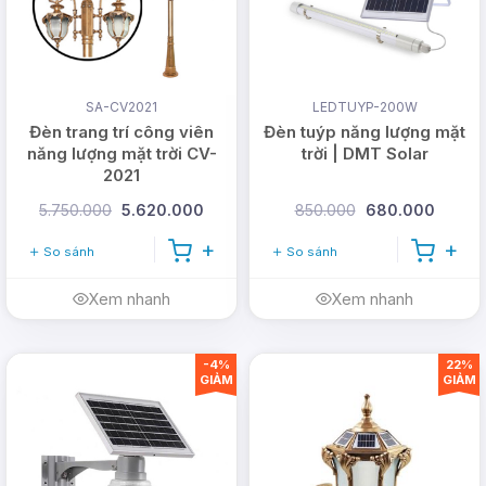
SA-CV2021
LEDTUYP-200W
Đèn trang trí công viên
Đèn tuýp năng lượng mặt
năng lượng mặt trời CV-
trời | DMT Solar
2021
5.750.000
5.620.000
850.000
680.000
So sánh
So sánh
Xem nhanh
Xem nhanh
-4%
22%
GIẢM
GIẢM