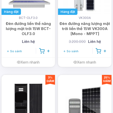
Sản phẩm cung cấp luôn đúng thông số, đúng
chất lượng và đúng giá.
Hàng đặt
Hàng đặt
Giảm ngay
50.000đ
khi mua hàng trực tiếp tại
BCT-OLF3.0
VK300A
DMT solar.
Đèn đường liền thể năng
Đèn đường năng lượng mặt
lượng mặt trời 15W BCT-
trời liền thể 15W VK300A
OLF3.0
[Mono - MPPT]
>>>Xem thêm:
300+
mẫu đèn trụ cổng năng
lượng mặt trời
hot nhất hiện nay.
Liên hệ
3.200.000
Liên hệ
Hãy liên hệ ngay DMT
So sánh
So sánh
Xem nhanh
Xem nhanh
Solar để được hỗ trợ tốt
nhất.
Hotline:
3%
25%
GIẢM
GIẢM
0978.126.123
Vì sao chọn DMT Solar?