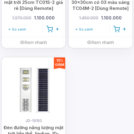
mặt trời 25cm TC01S-2 giá
30x30cm có 03 màu sáng
rẻ [Dùng Remote]
TC04M-2 [Dùng Remote]
1.370.000
1.100.000
1.450.000
1.100.000
So sánh
So sánh
Xem nhanh
Xem nhanh
13%
GIẢM
JD-19150
Đèn đường năng lượng mặt
trời liền thể Jindian JD-