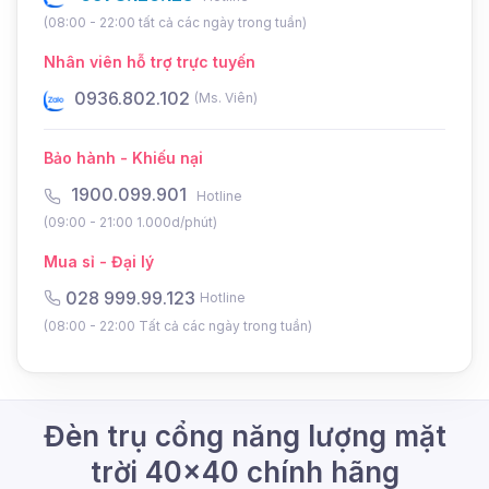
(08:00 - 22:00 tất cả các ngày trong tuần)
Nhân viên hỗ trợ trực tuyến
0976.802.102
0
(Ms. Tuyền)
Bảo hành - Khiếu nại
1900.099.901
Hotline
(09:00 - 21:00 1.000d/phút)
Mua sỉ - Đại lý
028 999.99.123
Hotline
(08:00 - 22:00 Tất cả các ngày trong tuần)
Đèn trụ cổng năng lượng mặt
trời 40x40 chính hãng