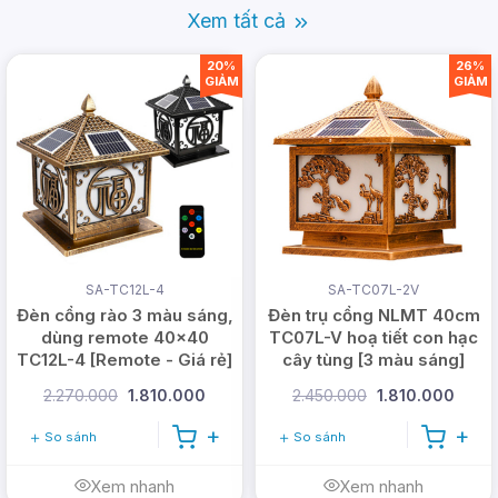
Xem tất cả
20%
26%
GIẢM
GIẢM
Đặc điểm nổi bật trên đèn
trụ cổng tròn năng lượng
mặt trời
SA-TC12L-4
SA-TC07L-2V
Đèn cổng rào 3 màu sáng,
Đèn trụ cổng NLMT 40cm
dùng remote 40x40
TC07L-V hoạ tiết con hạc
TC12L-4 [Remote - Giá rẻ]
cây tùng [3 màu sáng]
2.270.000
1.810.000
2.450.000
1.810.000
So sánh
So sánh
Xem nhanh
Xem nhanh