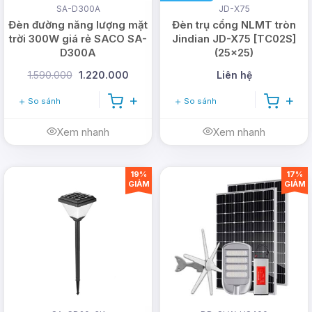
SA-D300A
JD-X75
Đèn đường năng lượng mặt
Đèn trụ cổng NLMT tròn
trời 300W giá rẻ SACO SA-
Jindian JD-X75 [TC02S]
D300A
(25x25)
1.590.000
1.220.000
Liên hệ
So sánh
So sánh
Xem nhanh
Xem nhanh
19%
17%
GIẢM
GIẢM