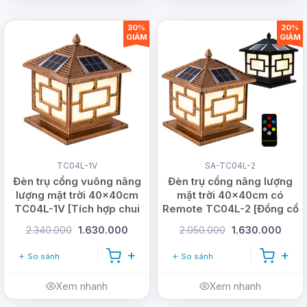
30%
20%
GIẢM
GIẢM
Chuôi đèn trụ cổng năng lượng mặt trời được tích
TC04L-1V
SA-TC04L-2
hợp đui đèn sử dụng điện lưới, đặc biệt thích hợp
Đèn trụ cổng vuông năng
Đèn trụ cổng năng lượng
cho những trường hợp lắp đèn dưới bóng râm hay
lượng mặt trời 40x40cm
mặt trời 40x40cm có
TC04L-1V [Tích hợp chui
Remote TC04L-2 [Đồng cổ
trong sân vườn có nhiều tán cây mà không đảm
điện]
- Đen]
bảo đủ thời gian nắng cho đèn nạp năng lượng.
2.340.000
1.630.000
2.050.000
1.630.000
So sánh
So sánh
Xem nhanh
Xem nhanh