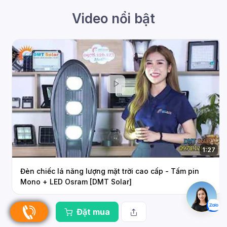
Video nổi bật
1:35
Đèn đường năng lượng mặt trời KingLight 2.0A 36W
[DMT Solar]
Đặt mua