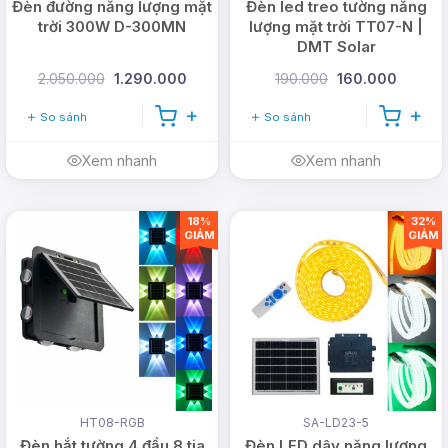
Đèn đường năng lượng mặt
Đèn led treo tường năng
trời 300W D-300MN
lượng mặt trời TT07-N |
DMT Solar
2.050.000
1.290.000
190.000
160.000
So sánh
So sánh
Xem nhanh
Xem nhanh
18%
32%
GIẢM
GIẢM
HT08-RGB
SA-LD23-5
Đèn hắt tường 4 đầu 8 tia
Đèn LED dây năng lượng