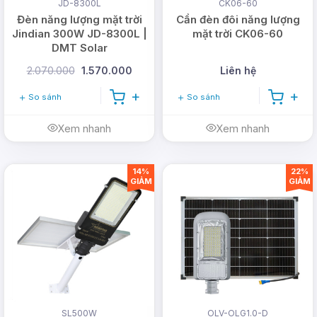
JD-8300L
CK06-60
Đèn năng lượng mặt trời
Cần đèn đôi năng lượng
Jindian 300W JD-8300L |
mặt trời CK06-60
DMT Solar
2.070.000
1.570.000
Liên hệ
So sánh
So sánh
Xem nhanh
Xem nhanh
14%
22%
GIẢM
GIẢM
SL500W
OLV-OLG1.0-D