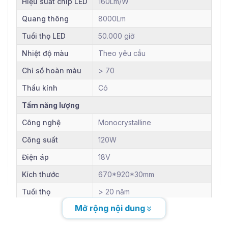
Hiệu suất chíp LED
160Lm/W
Quang thông
8000Lm
Tuổi thọ LED
50.000 giờ
Nhiệt độ màu
Theo yêu cầu
Chỉ số hoàn màu
> 70
Thấu kính
Có
Tấm năng lượng
Công nghệ
Monocrystalline
Công suất
120W
Điện áp
18V
Kích thước
670*920*30mm
Tuổi thọ
> 20 năm
Mở rộng nội dung
Pin lưu trữ
Công nghệ
Lithium LiFePO4