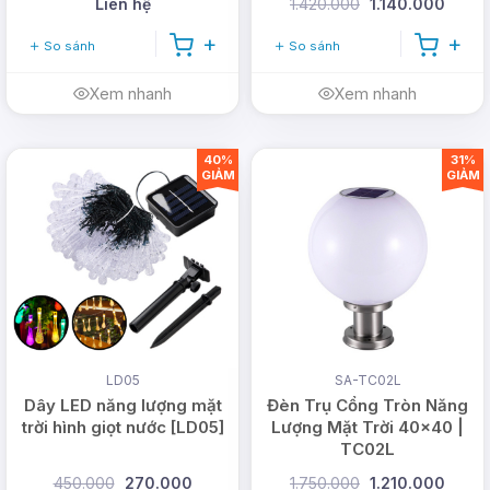
Liên hệ
1.420.000
1.140.000
So sánh
So sánh
Xem nhanh
Xem nhanh
40%
31%
GIẢM
GIẢM
LD05
SA-TC02L
Dây LED năng lượng mặt
Đèn Trụ Cổng Tròn Năng
trời hình giọt nước [LD05]
Lượng Mặt Trời 40x40 |
TC02L
450.000
270.000
1.750.000
1.210.000