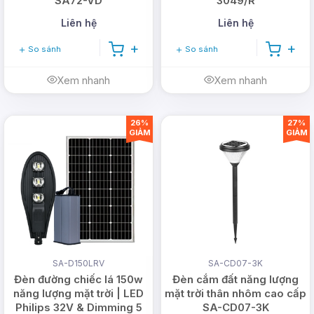
SA72-VD
3049/R
Liên hệ
Liên hệ
So sánh
So sánh
Xem nhanh
Xem nhanh
26%
27%
GIẢM
GIẢM
SA-D150LRV
SA-CD07-3K
Đèn đường chiếc lá 150w
Đèn cắm đất năng lượng
năng lượng mặt trời | LED
mặt trời thân nhôm cao cấp
Philips 32V & Dimming 5
SA-CD07-3K