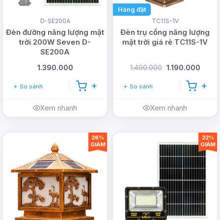
Hàng đặt
D-SE200A
TC11S-1V
Đèn đường năng lượng mặt
Đèn trụ cổng năng lượng
trời 200W Seven D-
mặt trời giá rẻ TC11S-1V
SE200A
1.390.000
1.490.000
1.190.000
So sánh
So sánh
Xem nhanh
Xem nhanh
26%
22%
GIẢM
GIẢM