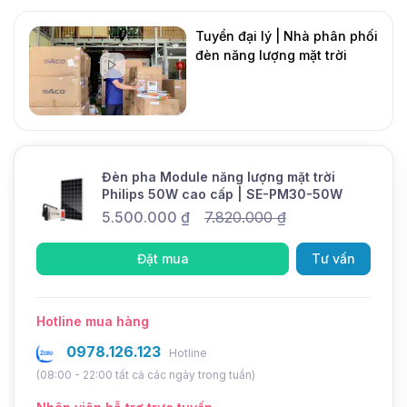
Dung lượng
120Ah
Tuyển đại lý | Nhà phân phối
đèn năng lượng mặt trời
Điện áp
3.2V
DMT Solar
Tuổi thọ
8 -10 năm
Mới
Thông tin khác
Thương hiệu
SEVEN
Đèn pha Module năng lượng mặt trời
Bảo hành
2 năm
Philips 50W cao cấp | SE-PM30-50W
Thời gian sạc
6-8 giờ
5.500.000
₫
7.820.000
₫
Thời gian sáng
> 12 giờ
Đặt mua
Tư vấn
Chức năng
Cảm biến ánh sáng
Chế độ Dimming
5 cấp độ (Cài đặt theo yêu cầu)
Hotline mua hàng
Bộ điều khiển sạc
MPPT sạc nhanh
0978.126.123
Hotline
(08:00 - 22:00 tất cả các ngày trong tuần)