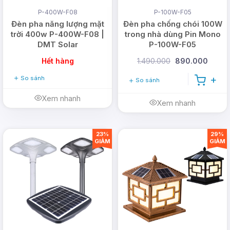
P-400W-F08
P-100W-F05
Đèn pha năng lượng mặt
Đèn pha chống chói 100W
trời 400w P-400W-F08 |
trong nhà dùng Pin Mono
DMT Solar
P-100W-F05
Hết hàng
1.490.000
890.000
So sánh
So sánh
Xem nhanh
Xem nhanh
23%
29%
GIẢM
GIẢM