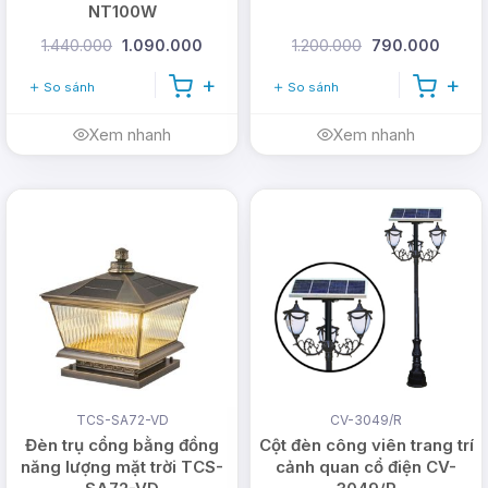
NT100W
1.440.000
1.090.000
1.200.000
790.000
So sánh
So sánh
Xem nhanh
Xem nhanh
TCS-SA72-VD
CV-3049/R
Đèn trụ cổng bằng đồng
Cột đèn công viên trang trí
năng lượng mặt trời TCS-
cảnh quan cổ điện CV-