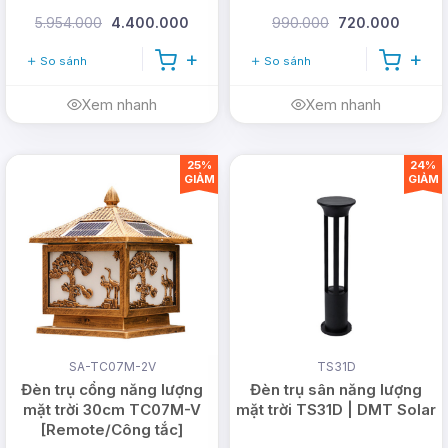
cấp
5.954.000
4.400.000
990.000
720.000
So sánh
So sánh
Xem nhanh
Xem nhanh
25%
24%
GIẢM
GIẢM
SA-TC07M-2V
TS31D
Đèn trụ cổng năng lượng
Đèn trụ sân năng lượng
mặt trời 30cm TC07M-V
mặt trời TS31D | DMT Solar
[Remote/Công tắc]