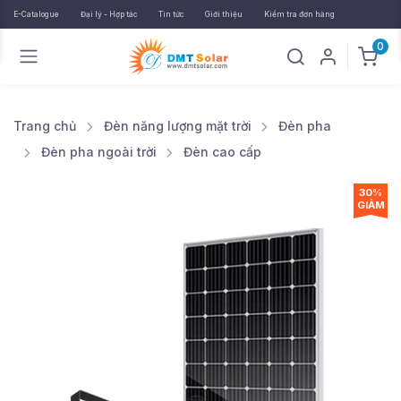
E-Catalogue
Đại lý - Hợp tác
Tin tức
Giới thiệu
Kiểm tra đơn hàng
0
Trang chủ
Đèn năng lượng mặt trời
Đèn pha
Đèn pha ngoài trời
Đèn cao cấp
30%
GIẢM