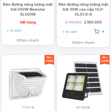
Đèn đường năng lượng mặt
Đèn đường năng lượng mặt
trời 500W Newstar
trời 30W cao cấp OLV-
SL500W
OLG1.0-D
Hết hàng
2.700.000
2.100.000
So sánh
So sánh
Xem nhanh
Xem nhanh
16%
16%
GIẢM
GIẢM
TT07-N
NT300W