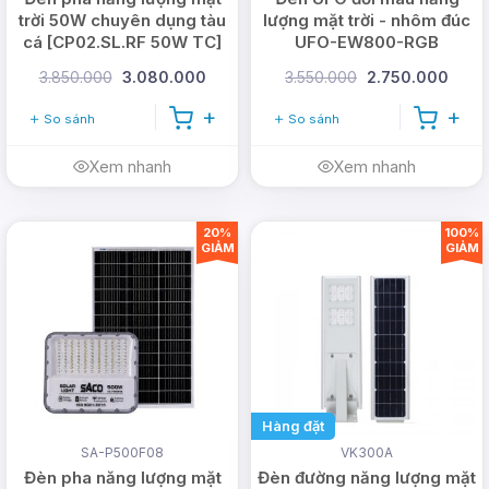
trời 50W chuyên dụng tàu
lượng mặt trời - nhôm đúc
cá [CP02.SL.RF 50W TC]
UFO-EW800-RGB
3.850.000
3.080.000
3.550.000
2.750.000
So sánh
So sánh
Xem nhanh
Xem nhanh
20%
100%
GIẢM
GIẢM
Hàng đặt
SA-P500F08
VK300A
Đèn pha năng lượng mặt
Đèn đường năng lượng mặt