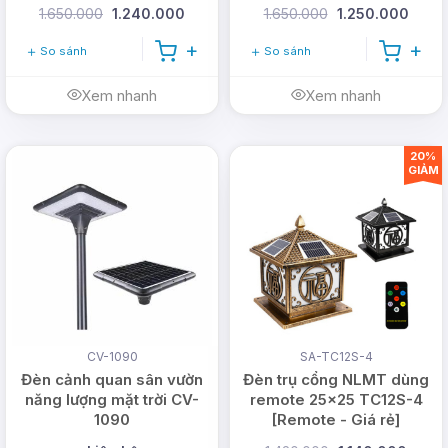
1.650.000
1.240.000
1.650.000
1.250.000
So sánh
So sánh
Xem nhanh
Xem nhanh
20%
GIẢM
CV-1090
SA-TC12S-4
Đèn cảnh quan sân vườn
Đèn trụ cổng NLMT dùng
năng lượng mặt trời CV-
remote 25x25 TC12S-4
1090
[Remote - Giá rẻ]