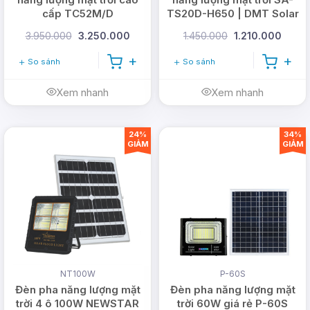
cấp TC52M/D
TS20D-H650 | DMT Solar
3.950.000
3.250.000
1.450.000
1.210.000
So sánh
So sánh
Xem nhanh
Xem nhanh
24%
34%
GIẢM
GIẢM
NT100W
P-60S
Đèn pha năng lượng mặt
Đèn pha năng lượng mặt
trời 4 ô 100W NEWSTAR
trời 60W giá rẻ P-60S