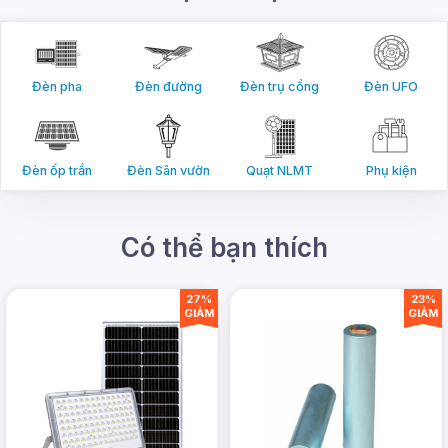
Đèn pha
Đèn đường
Đèn trụ cổng
Đèn UFO
Đèn ốp trần
Đèn Sân vườn
Quạt NLMT
Phụ kiện
Có thể bạn thích
27%
23%
GIẢM
GIẢM