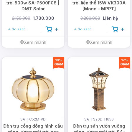
trời 500w SA-P500F08 |
trời liền thể 15W VK300A
DMT Solar
[Mono - MPPT]
2.150.000
1.730.000
3.200.000
Liên hệ
So sánh
So sánh
Xem nhanh
Xem nhanh
18%
17%
GIẢM
GIẢM
SA-TC52M-VD
SA-TS20D-H650
Đèn trụ cổng đồng hình cầu
Đèn trụ sân vườn vuông
năng lượng mặt trời cao
năng lượng mặt trời SA-