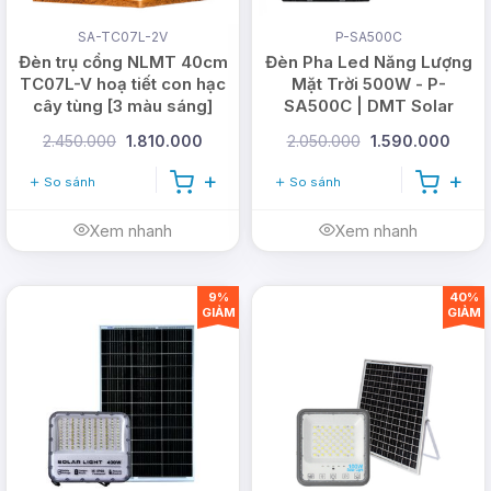
SA-TC07L-2V
P-SA500C
Đèn trụ cổng NLMT 40cm
Đèn Pha Led Năng Lượng
TC07L-V hoạ tiết con hạc
Mặt Trời 500W - P-
cây tùng [3 màu sáng]
SA500C | DMT Solar
2.450.000
1.810.000
2.050.000
1.590.000
So sánh
So sánh
Xem nhanh
Xem nhanh
9%
40%
GIẢM
GIẢM