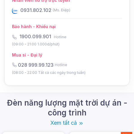
Nhân viên hỗ trợ trực tuyến
0931.802.102
0
(Ms. Điệp)
Bảo hành - Khiếu nại
1900.099.901
Hotline
(09:00 - 21:00 1.000d/phút)
Mua sỉ - Đại lý
028 999.99.123
Hotline
(08:00 - 22:00 Tất cả các ngày trong tuần)
Đèn năng lượng mặt trời dự án -
công trình
Xem tất cả