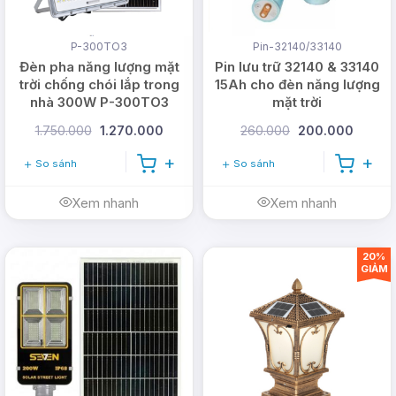
P-300TO3
Pin-32140/33140
Đèn pha năng lượng mặt
Pin lưu trữ 32140 & 33140
trời chống chói lắp trong
15Ah cho đèn năng lượng
nhà 300W P-300TO3
mặt trời
1.750.000
1.270.000
260.000
200.000
So sánh
So sánh
Xem nhanh
Xem nhanh
20%
GIẢM