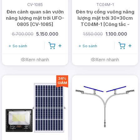
CV-1085
TC04M-1
Đèn cảnh quan sân vườn
Đèn trụ cổng vuông năng
năng lượng mặt trời UFO-
lượng mặt trời 30x30cm
0805 [CV-1085]
TC04M-1 [Công tắc -
Nhôm đúc dày]
6.700.000
5.150.000
1.550.000
1.100.000
So sánh
So sánh
Xem nhanh
Xem nhanh
24%
GIẢM