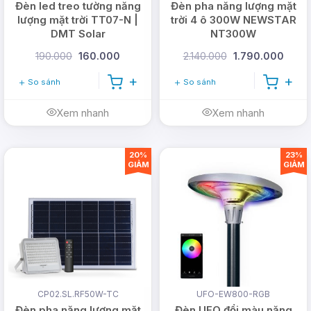
Đèn led treo tường năng
Đèn pha năng lượng mặt
lượng mặt trời TT07-N |
trời 4 ô 300W NEWSTAR
DMT Solar
NT300W
190.000
160.000
2.140.000
1.790.000
So sánh
So sánh
Xem nhanh
Xem nhanh
20%
23%
GIẢM
GIẢM
CP02.SL.RF50W-TC
UFO-EW800-RGB
Đèn pha năng lượng mặt
Đèn UFO đổi màu năng