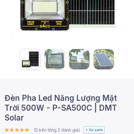
Đèn Pha Led Năng Lượng Mặt
Trời 500W - P-SA500C | DMT
Solar
(
5
trên tổng
2
đánh giá)
So sánh