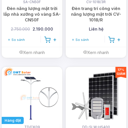
SA-CN50F
CV-1018/3R
Đèn năng lượng mặt trời
Đèn trang trí công viên
lắp nhà xưởng vỏ vàng SA-
năng lượng mặt trời CV-
CN50F
1018/R
Sản phẩm nguồn gốc xuất xứ rõ ràng
2.750.000
2.190.000
Liên hệ
Bảo hành 2 - 3 năm, đổi trả trong 12 tháng đầu
So sánh
So sánh
Luôn được kiểm tra chất lượng trước khi bàn
giao
Xem nhanh
Xem nhanh
Công ty nhập khẩu trực tiếp tại nhà máy
17%
GIẢM
CÔNG TY TNHH DMT SOLAR VIỆT NAM
Văn phòng: 365A đường Tô Ngọc Vân,
Phường Thới An, TP Hồ Chí Minh (
Xem bản
đồ
)
Trụ sở: 26/1B Ấp Nam Lân, Xã Bà Điểm,
Hàng đặt
TP Hồ Chí Minh
TD/CK09
DD-SLW-HS400