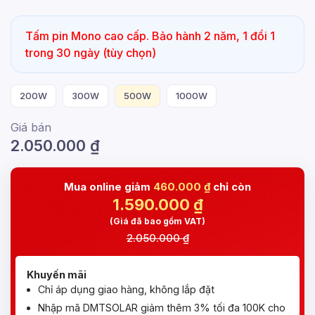
Tấm pin Mono cao cấp. Bảo hành 2 năm, 1 đổi 1
trong 30 ngày (tùy chọn)
200W
300W
500W
1000W
Giá bán
2.050.000
₫
Mua online giảm
460.000 ₫
chỉ còn
1.590.000
₫
(Giá đã bao gồm VAT)
2.050.000 ₫
Khuyến mãi
Chỉ áp dụng giao hàng, không lắp đặt
Nhập mã DMTSOLAR giảm thêm 3% tối đa 100K cho