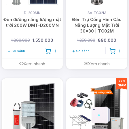
D-200MN
SA-TC02M
Đèn đường năng lượng mặt
Đèn Trụ Cổng Hình Cầu
trời 200W DMT-D200MN
Năng Lượng Mặt Trời
30x30 | TC02M
1.800.000
1.550.000
1.250.000
890.000
So sánh
So sánh
Xem nhanh
Xem nhanh
22%
GIẢM