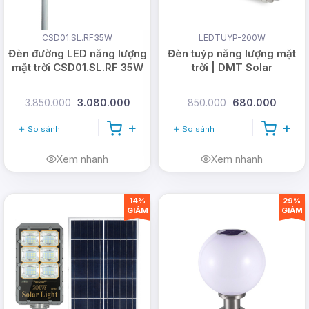
01 x Đèn pha năng lượng mặt trời 500W P-
SA500C
CSD01.SL.RF35W
LEDTUYP-200W
Đèn đường LED năng lượng
Đèn tuýp năng lượng mặt
01 x Remote bấm điều khiển từ xa
mặt trời CSD01.SL.RF 35W
trời | DMT Solar
01 x Tấm pin Mono năng lượng mặt trời
01 x Thanh chữ U lắp tấm pin
3.850.000
3.080.000
850.000
680.000
01 x bộ ốc vít đèn kèm
So sánh
So sánh
01 x Phiếu xuất bán + Phiếu bảo hành của
DMT Solar
Xem nhanh
Xem nhanh
14%
29%
GIẢM
GIẢM