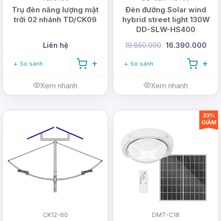
Trụ đèn năng lượng mặt
Đèn đường Solar wind
Hotline:
0978.126.123
- CSKH/Bảo hành:
trời 02 nhánh TD/CK09
hybrid street light 130W
1900.099901
- Doanh nghiệp:
(028)
DD-SLW-HS400
999.99.123
Liên hệ
19.850.000
16.390.000
Email:
vn@dmtsolar.com
-
So sánh
So sánh
cskh@dmtsolar.com
Xem nhanh
Xem nhanh
Web: www.dmtsolar.com -
www.dmtsolar.vn
33%
GIẢM
CK12-60
DMT-C18