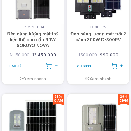
KY-Y-YF-004
D-300PV
Tiện lợi:
Đèn được trang bị cảm biến ánh
Đèn năng lượng mặt trời
Đèn năng lượng mặt trời 2
sáng tự động bật/tắt, không cần thao tác thủ
liền thể cao cấp 60W
cánh 300W D-300PV
công. Cùng với tiêu chuẩn chống nước IP67
SOKOYO NOVA
giúp đèn hoạt động tốt ngay cả trong điều
14.150.000
13.450.000
1.500.000
990.000
kiện mưa gió, ẩm ướt.
So sánh
So sánh
Nhược điểm của mẫu đèn
Xem nhanh
Xem nhanh
pha năng lượng saco
500W so với đèn điện
29%
28%
GIẢM
GIẢM
truyền thống
Tuy đèn pha năng lượng mặt trời 500W sở hữu
nhiều ưu điểm vượt trội, nhưng vẫn tồn tại một số