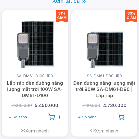
Xem tất cả
Tại sao nên chọn đèn pha
31%
33%
GIẢM
GIẢM
năng lượng mặt trời 500W
P-SA500C?
Không tiêu tốn điện năng:
Mẫu đèn
P-
SA500C chiếu sáng hoàn toàn nhờ năng
lượng mặt trời vì vậy không tiêu tốn nguồn
SA-DM61-D100-1R0
SA-DM61-D80-1R0
điện, giúp tiết kiệm chi phí hoạt động khi lắp
Lắp ráp đèn đường năng
Đèn đường năng lượng mặt
đặt và sử dụng đèn.
lượng mặt trời 100W SA-
trời 80W SA-DM61-D80 |
DM61-D100
Lắp ráp
7.860.000
5.450.000
7.110.000
4.730.000
So sánh
So sánh
Xem nhanh
Xem nhanh