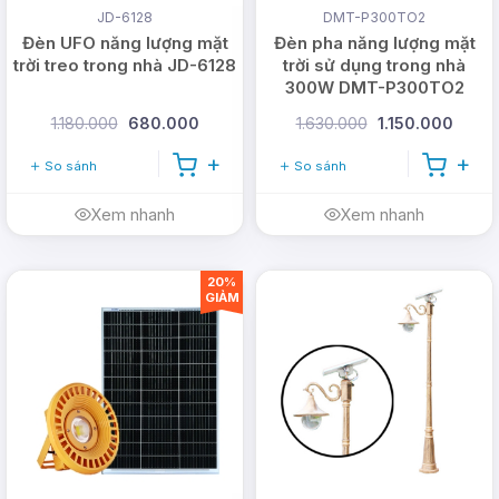
trời
JD-6128
DMT-P300TO2
Đèn UFO năng lượng mặt
Đèn pha năng lượng mặt
LIÊN HỆ NGAY TỚI
0978.126.123
trời treo trong nhà JD-6128
trời sử dụng trong nhà
300W DMT-P300TO2
ĐỂ NHẬN ƯU ĐÃI DÀNH CHO
1.180.000
680.000
1.630.000
1.150.000
5 KHÁCH HÀNG ĐẦU TIÊN TRONG
So sánh
So sánh
THÁNG NÀY NHÉ!
Xem nhanh
Xem nhanh
Vì sao chọn DMT Solar?
Các thiết bị sử dụng năng lượng mặt trời của DMT
20%
GIẢM
Solar đạt tiêu chí về chất lượng, thương hiệu uy tín
trên thị trường là sự lựa chọn hàng đầu của nhiều
khách hàng, với khả năng cung cấp sản phẩm số
lượng lớn cho các công trình - dự án trong nhiều
năm qua, DMT Solar tự tin là nhà cung cấp sản
phẩm năng lượng mặt trời tốt nhất hiện nay.