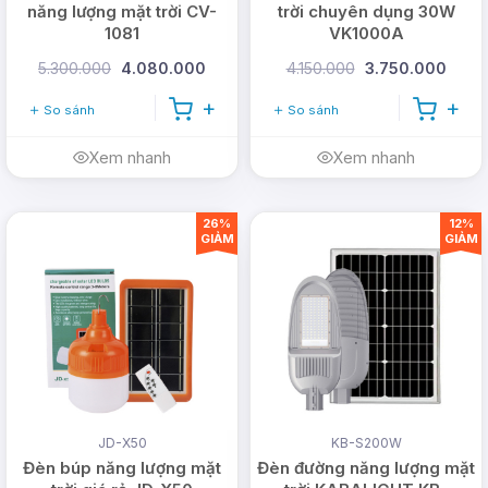
năng lượng mặt trời CV-
trời chuyên dụng 30W
1081
VK1000A
5.300.000
4.080.000
4.150.000
3.750.000
So sánh
So sánh
Xem nhanh
Xem nhanh
26%
12%
GIẢM
GIẢM
JD-X50
KB-S200W
Đèn búp năng lượng mặt
Đèn đường năng lượng mặt