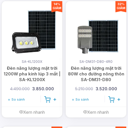
14%
32%
GIẢM
GIẢM
SA-KL1200X
SA-DM31-D80-4R0
Đèn năng lượng mặt trời
Đèn năng lượng mặt trời
1200W pha kính lúp 3 mắt |
80W cho đường nông thôn
SA-KL1200X
SA-DM31-D80
Thời gian chiếu sáng dài:
Với dung lượng pin
4.490.000
3.850.000
5.210.000
3.520.000
48.000mAh, đèn có thể chiếu sáng liên tục từ
10-12 giờ sau khi sạc đầy, thoải mái sử dụng
So sánh
So sánh
chiếu sáng cả đêm mà không lo tiêu tốn tiền
điện.
Xem nhanh
Xem nhanh
Tấm pin năng lượng hiệu quả:
Điểm khác