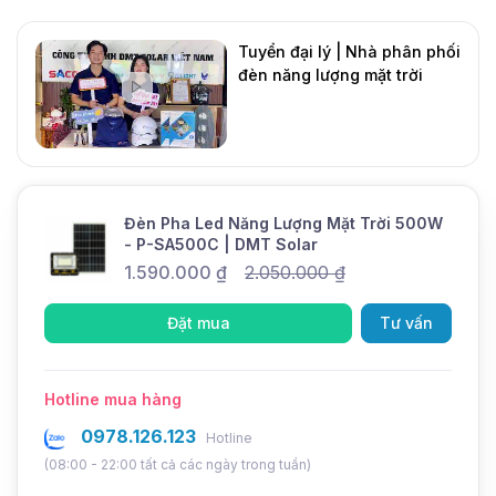
Bảo hành
2 năm
Thời gian sạc
4-6 giờ
Tuyển đại lý | Nhà phân phối
đèn năng lượng mặt trời
Thời gian
10-12 giờ
DMT Solar
sáng
Mới
Chức năng
Cảm biến ánh sáng, Remote điều
khiển
Chế độ
Tự động + Remote điều khiển
Dimming
Đèn Pha Led Năng Lượng Mặt Trời 500W
- P-SA500C | DMT Solar
1.590.000
₫
2.050.000
₫
Bạn đang tìm kiếm một mẫu đèn chiếu sáng ngoài
Đặt mua
Tư vấn
trời mạnh mẽ, bền bỉ, tiết kiệm? Vậy mẫu
đèn pha
led năng lượng mặt trời 500W
thương hiệu
Hotline mua hàng
Saco
P-SA500C
chính là một lựa chọn đáng để
cân nhắc cho bạn! Với thiết kế hiện đại, công suất
0978.126.123
Hotline
lớn, dung lượng pin khủng, tính năng thông
(08:00 - 22:00 tất cả các ngày trong tuần)
minh,....và đặc biệt chúng hoạt động hoàn toàn