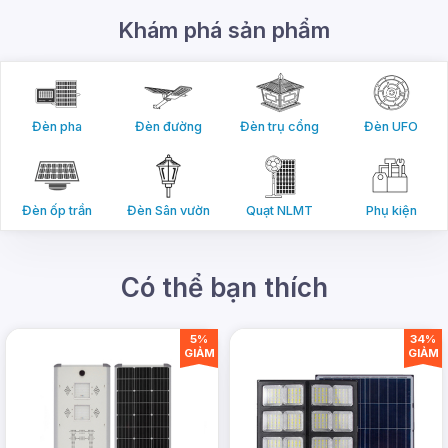
Khám phá sản phẩm
Thiết kế bền bỉ:
Thân đèn làm bằng nhôm
đúc nguyên khối, cho khả năng chống va
đập, chống ăn mòn và tản nhiệt tốt, đảm bảo
Đèn pha
Đèn đường
Đèn trụ cổng
Đèn UFO
đèn hoạt động ổn định trong mọi điều kiện
thời tiết.
Đèn ốp trần
Đèn Sân vườn
Quạt NLMT
Phụ kiện
Có thể bạn thích
5%
34%
GIẢM
GIẢM