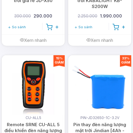
trời giá rẻ JD-X50
trời KABALIGHT KB-
S200W
390.000
290.000
2.250.000
1.990.000
So sánh
So sánh
Xem nhanh
Xem nhanh
15%
33%
GIẢM
GIẢM
CU-ALL5
PIN-JD32650-1C-3.2V
Remote SRNE CU-ALL 5
Pin thay đèn năng lượng
điều khiển đèn năng lượng
mặt trời Jindian [4Ah -