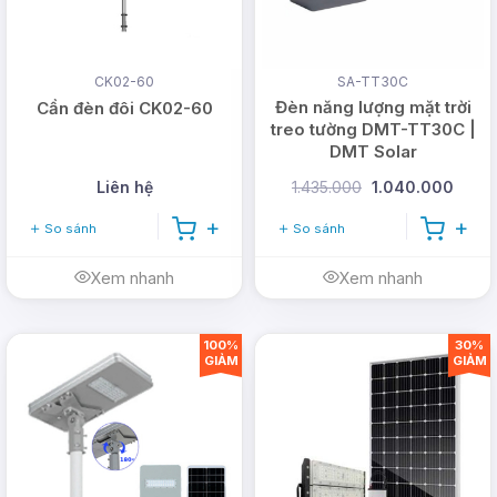
CK02-60
SA-TT30C
Đèn năng lượng mặt trời
Cần đèn đôi CK02-60
treo tường DMT-TT30C |
DMT Solar
Liên hệ
1.435.000
1.040.000
So sánh
So sánh
Cần lắp đặt ở nơi có đủ ánh sáng mặt
Xem nhanh
Xem nhanh
trời:
Để đèn hoạt động hiệu quả, cần lắp đặt
ở những vị trí tiếp xúc trực tiếp với ánh nắng
100%
30%
mặt trời.
GIẢM
GIẢM
Tuổi thọ pin có hạn:
Cũng giống như những
thiết bị điện tử sử dụng pin khác, pin của đèn
năng lượng mặt trời sẽ bị chai theo thời gian,
trung bình có tuổi thọ khoảng 3-5 năm. Sau