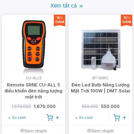
Màu
Xem tất cả
Đèn led bulb có ánh sáng màu trắng,
ánh
giúp khả năng chiếu sáng tốt hơn.
sáng
15%
15%
GIẢM
GIẢM
Chất
Trọng lượng nhẹ, chất liệu hoàn toàn
liệu
bằng nhựa ABS, và chống nước.
Diện
tích
CU-ALL5
BT-60KC
chiếu
Remote SRNE CU-ALL 5
Đèn Led Bulb Năng Lượng
sáng
điều khiển đèn năng lượng
Mặt Trời 100W | DMT Solar
mặt trời
1.970.000
1.670.000
650.000
550.000
Điều khiển bằng remote, có thể tăng
Điều
giảm cường độ ánh sáng theo nhu
So sánh
So sánh
khiển
cầu.
Xem nhanh
Xem nhanh