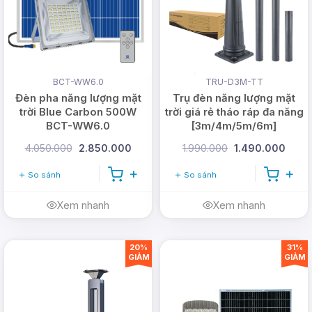
BCT-WW6.0
TRU-D3M-TT
Đèn pha năng lượng mặt
Trụ đèn năng lượng mặt
trời Blue Carbon 500W
trời giá rẻ tháo ráp đa năng
BCT-WW6.0
[3m/4m/5m/6m]
4.050.000
2.850.000
1.990.000
1.490.000
So sánh
So sánh
Xem nhanh
Xem nhanh
Đèn
bulb năng lượng mặt
trời
được
sử dụng
ở đâu
20%
31%
GIẢM
GIẢM
Đèn
bulb năng lượng mặt trời 150W
được
sử dụng
nhiều do có giá thành phải chăng, có thể sử dụng