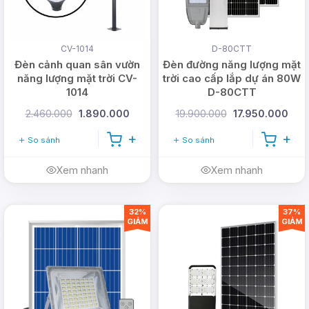
Ổn
trời tối
định.
và tắt
CV-1014
D-80CTT
khi trời
Đèn cảnh quan sân vườn
Đèn đường năng lượng mặt
sáng.
năng lượng mặt trời CV-
trời cao cấp lắp dự án 80W
1014
D-80CTT
2.460.000
1.890.000
19.900.000
17.950.000
Tiêu thụ
Hiệu
điện
So sánh
So sánh
suất
năng
chiếu
cao,
Xem nhanh
Xem nhanh
Thời
sáng
dẫn đến
Hiệu
lượng
phụ
chi phí
suất
pin
32%
37%
thuộc
tiền
GIẢM
GIẢM
phụ
ngắn
vào
điện
thuộc
và bị
thời tiết
cao.
vào
giới hạn
thời
Thời
Toà
Giá
tiết
gian
nhiều