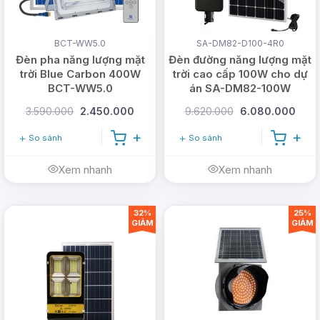
thành
chiếu
Nhược
nhiệt,
Thời
cao
sáng
điểm
có thể
gian
BCT-WW5.0
SA-DM82-D100-4R0
giới
làm
Cường
chiếu
Đèn pha năng lượng mặt
Đèn đường năng lượng mặt
hạn do
nóng
độ ánh
trời Blue Carbon 400W
trời cao cấp 100W cho dự
sáng bị
dung
môi
BCT-WW5.0
án SA-DM82-100W
sáng
hạn
lượng
trường
thấp
3.590.000
2.450.000
9.620.000
6.080.000
chế do
pin, bất
hoạt
hơn
dung
cập khi
So sánh
So sánh
động.
các loại
lượng
cần
đèn
pin
Xem nhanh
Xem nhanh
Không
chiếu
khác
thân
sáng
thiện
ban
32%
25%
GIẢM
GIẢM
với môi
ngày
trường.
Cường
Trung
Trung
độ
Cao
Thấp