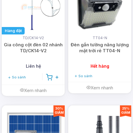
Hàng đặt
TD/CK14-V2
TT04-N
Gia công cột đèn 02 nhánh
Đèn gắn tường năng lượng
TD/CK14-V2
mặt trời rẻ TT04-N
Nhược điểm
Liên hệ
Hết hàng
Thời gian chiếu sáng bị hạn chế do dung
lượng pin lưu trữ cố định.
So sánh
So sánh
Hiệu suất chiếu sáng phụ thuộc nhiều vào
Xem nhanh
Xem nhanh
thời tiết.
Chất liệu nhựa nên dễ bể vỡ trong quá trình
30%
25%
sử dụng khi bị va đập mạnh.
GIẢM
GIẢM
Chỉ có màu ánh sáng trắng.