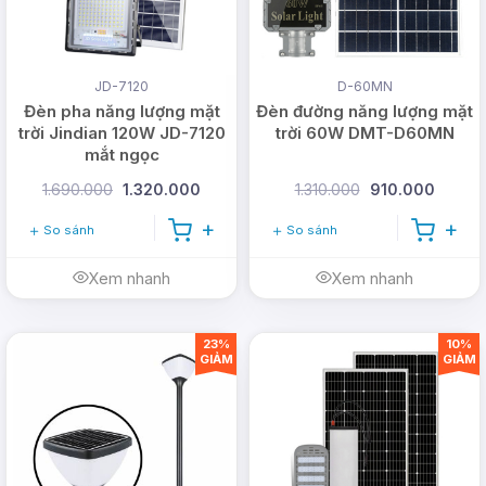
tốn
tiền
Khả
điện.
năng
JD-7120
D-60MN
chiếu
Đèn pha năng lượng mặt
Đèn đường năng lượng mặt
Lắp
Tính di
trời Jindian 120W JD-7120
trời 60W DMT-D60MN
sáng
đặt
động
mắt ngọc
tốt.
mọi
cao.
Không
1.690.000
1.320.000
1.310.000
910.000
nơi.
tốn tiền
Đa
Nhẹ,
điện.
So sánh
So sánh
dạng
Nhỏ
nhiều
màu
gọn,
Ưu
tính
Bền bỉ.
Xem nhanh
Xem nhanh
sắc ánh
không
điểm
năng
An
sáng.
cần
tích
23%
10%
toàn
nguồn
hợp.
GIẢM
GIẢM
Nhiều
khi sử
điện.
loại
Nguồn
dụng.
công
Tự
sáng
suất.
động
mạnh.
bật khi