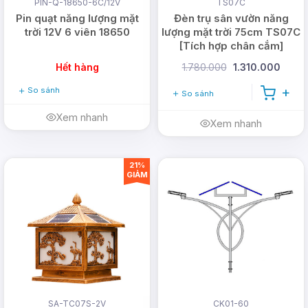
PIN-Q-18650-6C/12V
TS07C
Pin quạt năng lượng mặt
Đèn trụ sân vườn năng
trời 12V 6 viên 18650
lượng mặt trời 75cm TS07C
[Tích hợp chân cắm]
Hết hàng
1.780.000
1.310.000
So sánh
So sánh
Xem nhanh
Xem nhanh
21%
GIẢM
Tại sao nên mua đèn bulb
năng lượng mặt trời tại
DMT Solar?
DMT Solar
tự hào là nhà cung cấp hàng đầu các
SA-TC07S-2V
CK01-60