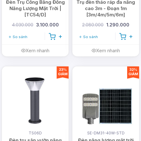
Đèn Trụ Cổng Bằng Đồng
Trụ đèn tháo ráp đa năng
Năng Lượng Mặt Trời |
cao 3m - Đoạn 1m
[TC54/D]
[3m/4m/5m/6m]
4.030.000
3.100.000
2.080.000
1.290.000
So sánh
So sánh
Xem nhanh
Xem nhanh
23%
32%
GIẢM
GIẢM
Chính sách bán hàng và hậu
mãi tốt hiện nay
Với chính sách bán hàng và bảo hành của
DMT
Solar
bạn có thể hoàn toàn yên tâm về những vấn
đề về chất lượng và bảo hành của sản phẩm.
TS06D
SE-DM31-40W-STD
Đèn trụ sân vườn năng
Đèn năng lượng mặt trời