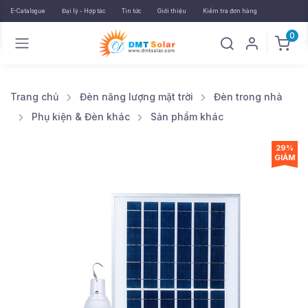
E-Catalogue
Đại lý - Hợp tác
Tin tức
Giới thiệu
Kiểm tra đơn hàng
0
Trang chủ
Đèn năng lượng mặt trời
Đèn trong nhà
Phụ kiện & Đèn khác
Sản phẩm khác
29%
GIẢM