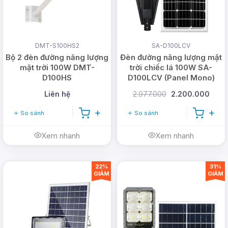
So sánh các đèn bulb năng
lượng mặt trời và một số
DMT-S100HS2
SA-D100LCV
loại đèn khác
Bộ 2 đèn đường năng lượng
Đèn đường năng lượng mặt
mặt trời 100W DMT-
trời chiếc lá 100W SA-
D100HS
D100LCV (Panel Mono)
So sánh bóng đèn búp năng lượng mặt trời với đèn
bulb điện, đèn cầm tay và đèn ốp trần. Chúng có
Liên hệ
2.977.000
2.200.000
những ưu nhược điểm, hiệu quả chiếu sáng ra sao?
So sánh
So sánh
Cùng tham khảo ngay dưới đây nhé!
Xem nhanh
Xem nhanh
Đèn
Đèn
Đèn
bulb
Đèn ốp
22%
31%
bulb
cầm
GIẢM
GIẢM
năng
trần
điện
tay
lượng
Không