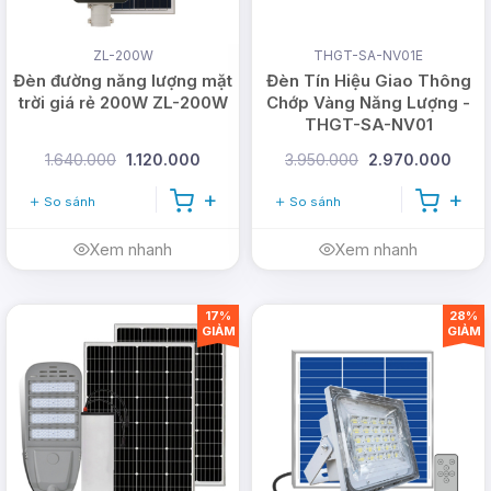
bình
bình
sáng
ZL-200W
THGT-SA-NV01E
Đèn đường năng lượng mặt
Đèn Tín Hiệu Giao Thông
Hiệu
trời giá rẻ 200W ZL-200W
Chớp Vàng Năng Lượng -
quả
Trung
THGT-SA-NV01
Cao
Thấp
Cao
năng
bình
1.640.000
1.120.000
3.950.000
2.970.000
lượng
So sánh
So sánh
Tính di
Xem nhanh
Xem nhanh
Cao
Thấp
Cao
Thấp
động
17%
28%
GIẢM
GIẢM
Giá
Trung
Trung
Thấp
Cao
thành
bình
bình