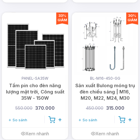
Bảo
3 tháng.
hành
33%
30%
GIẢM
GIẢM
Bộ sản
01 bóng đèn bulb, tấm pin năng lượng
phẩm
mặt trời (hay còn gọi là panel), cáp
bao
sạc đèn bằng điện 220w, giá chữ U
gồm
để lắp đặt tấm pin, ốc vít.
PANEL-SA35W
BL-M16-450-GG
Tấm pin cho đèn năng
Sản xuất Bulong móng trụ
lượng mặt trời, Công suất
đèn chiếu sáng | M16,
35W - 150W
M20, M22, M24, M30
550.000
370.000
450.000
315.000
So sánh
So sánh
Xem nhanh
Xem nhanh