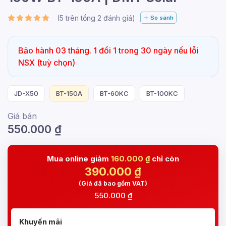
(
5
trên tổng
2
đánh giá)
So sánh
Bảo hành 03 tháng. 1 đổi 1 trong 30 ngày nếu lỗi
NSX (tuỳ chọn)
JD-X50
BT-150A
BT-60KC
BT-100KC
Giá bán
550.000
₫
Mua online giảm
160.000 ₫
chỉ còn
390.000
₫
(Giá đã bao gồm VAT)
550.000 ₫
Khuyến mãi