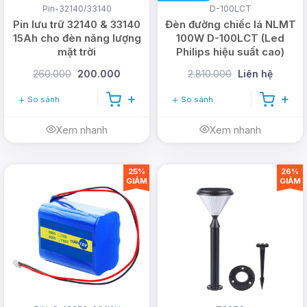
Pin-32140/33140
D-100LCT
Pin lưu trữ 32140 & 33140
Đèn đường chiếc lá NLMT
15Ah cho đèn năng lượng
100W D-100LCT (Led
mặt trời
Philips hiệu suất cao)
260.000
200.000
2.810.000
Liên hệ
So sánh
So sánh
Xem nhanh
Xem nhanh
Trên đây là một số thông tin về
đèn búp năng
25%
26%
lượng mặt trời,
nếu có thắc mắc về sản phẩm quý
GIẢM
GIẢM
khách hàng vui lòng liên hệ ngay với DMT Solar để
được dội ngũ nhân viên hỗ trợ nhé!
->Xem thêm:
30+
mẫu đèn năng lượng mặt trời
trong nhà được sử dụng nhiều nhất
[nam]