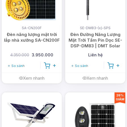
Bạn cần
đèn
bulb cho nhu cầu chiếu sáng như thế
nào, chia sẻ thêm với chúng tôi nhé, hoặc liên hệ
DMT Solar qua hotline:
0978.126.123
để
được
SA-CN200F
SE-DM83-(x)-SPS
tư vấn cụ thể.
Đèn năng lượng mặt trời
Đèn Đường Năng Lượng
lắp nhà xưởng SA-CN200F
Mặt Trời Tấm Pin Dọc SE-
DSP-DM83 | DMT Solar
4.350.000
3.950.000
Liên hệ
So sánh
So sánh
Xem nhanh
Xem nhanh
26%
GIẢM