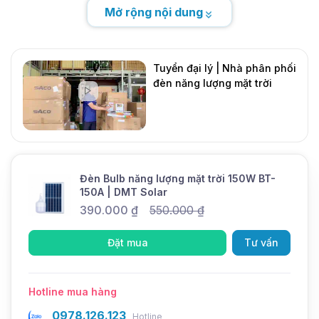
Mở rộng nội dung
Tuyển đại lý | Nhà phân phối
đèn năng lượng mặt trời
DMT Solar
Mới
Điểm đặc biệt của đèn bulb
Đèn Bulb năng lượng mặt trời 150W BT-
150A | DMT Solar
năng lượng mặt trời BT-
390.000
₫
550.000
₫
150A
Đặt mua
Tư vấn
Đèn bulb năng lượng mặt trời có thiết kế nhỏ gọn,
tương tự các mẫu đèn bulb sử dụng điện 220V.
Hotline mua hàng
0978.126.123
Hotline