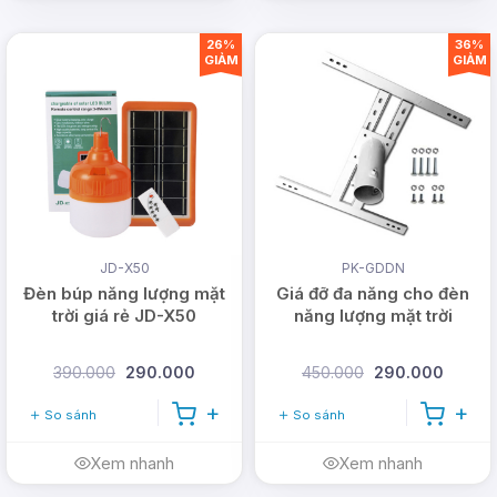
26%
36%
GIẢM
GIẢM
Ưu điểm và nhược điểm
đèn búp năng lượng mặt
trời
JD-X50
PK-GDDN
Đèn búp năng lượng mặt
Giá đỡ đa năng cho đèn
Ưu điểm
trời giá rẻ JD-X50
năng lượng mặt trời
Tiết kiệm điện và thân thiện với môi trường:
390.000
290.000
450.000
290.000
Đèn búp hoàn toàn sử dụng năng lượng mặt
So sánh
So sánh
trời, nguồn năng lượng tái tạo.
Tính linh động cao:
Đèn có thể lắp, treo ở
Xem nhanh
Xem nhanh
mọi nơi, vị trí và nhiều loại địa hình khác nhau.