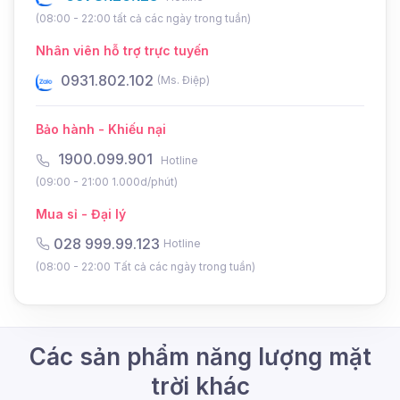
Công
Đèn bulb năng lượng mặt trời BT-
(08:00 - 22:00 tất cả các ngày trong tuần)
suất
150A có công suất tới 150w.
Nhân viên hỗ trợ trực tuyến
0931.802.102
0
(Ms. Điệp)
Thương
Newstar
hiệu
Bảo hành - Khiếu nại
1900.099.901
Hotline
Bộ đèn sử dụng tấm pin năng lượng
(09:00 - 21:00 1.000d/phút)
mặt trời Polysilicon đa tinh thể, giúp
Tấm pin
Mua sỉ - Đại lý
mang lại hiệu suất chuyển đổi năng
028 999.99.123
Hotline
lượng cao.
(08:00 - 22:00 Tất cả các ngày trong tuần)
Đèn sử dụng chip led SMD cao cấp,
Chip
giúp cho độ sáng ổn định, ít ngả
led
màu.
Các sản phẩm năng lượng mặt
trời khác