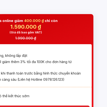
 online giảm
400.000 ₫
chỉ còn
1.590.000
₫
(Giá đã bao gồm VAT)
1.990.000 ₫
ng, không lắp đặt
giảm thêm 3% tối đa 100K cho đơn hàng từ
khi thanh toán trước bằng hình thức chuyển khoản
 càng sâu (Liên hệ Hotline 0978.126.123)
ó thể kết thúc sớm