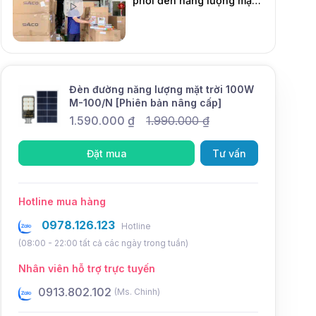
phối đèn năng lượng mặt
DMT Solar
trời
Mới
Đèn đường năng lượng mặt trời 100W
M-100/N [Phiên bản nâng cấp]
1.590.000
₫
1.990.000
₫
Đặt mua
Tư vấn
Hotline mua hàng
0978.126.123
Hotline
(08:00 - 22:00 tất cả các ngày trong tuần)
Nhân viên hỗ trợ trực tuyến
0931.802.102
0934.8
(Ms. Điệp)