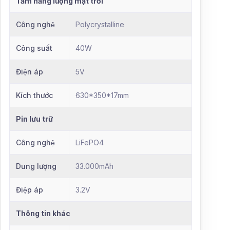
Tấm năng lượng mặt trời
Công nghệ
Polycrystalline
Công suất
40W
Điện áp
5V
Kích thước
630*350*17mm
Pin lưu trữ
Công nghệ
LiFePO4
Dung lượng
33.000mAh
Điệp áp
3.2V
Thông tin khác