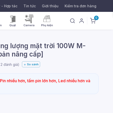
ý - Hợp tác
Tin tức
Giới thiệu
Kiểm tra đơn hàng
0
ờn
Quạt
Camera
Phụ kiện
ng lượng mặt trời 100W M-
bản nâng cấp]
g
2
đánh giá)
So sánh
Pin nhiều hơn, tấm pin lớn hơn, Led nhiều hơn và