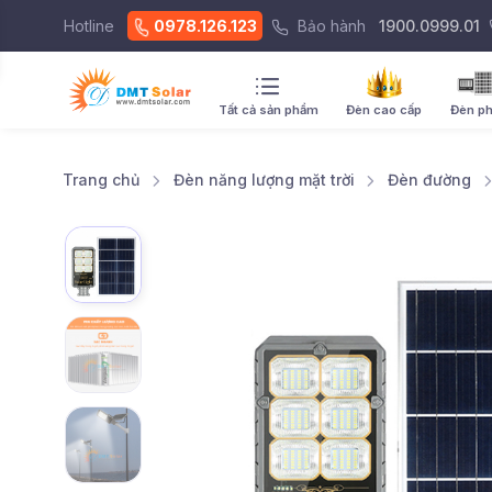
Hotline
0978.126.123
Bảo hành
1900.0999.01
Tất cả sản phẩm
Đèn cao cấp
Đèn p
Trang chủ
Đèn năng lượng mặt trời
Đèn đường