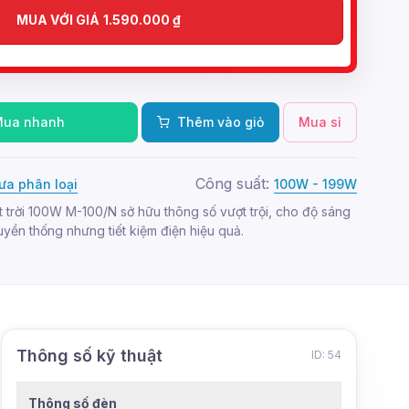
MUA VỚI GIÁ
1.590.000
₫
Mua nhanh
Thêm vào giỏ
Mua sỉ
Công suất:
ưa phân loại
100W - 199W
trời 100W M-100/N sở hữu thông số vượt trội, cho độ sáng
ền thống nhưng tiết kiệm điện hiệu quả.
Thông số kỹ thuật
ID: 54
Thông số đèn