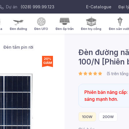
Dự án
(028) 999.99.123
E-Catalogue
Đại l
ha
Đèn đường
Đèn UFO
Đèn ốp trần
Đèn trụ cổng
Đèn sân vư
Đèn tấm pin rời
Đèn đường nă
20%
100/N [Phiên 
GIẢM
(
5
trên tổn
Phiên bản nâng cấp: 
sáng mạnh hơn.
100W
200W