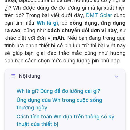
thoại, laptop,.....mà chưa biết nó thực sự có ý nghĩa
gì? Wh được dùng để đo lường gì mà lại xuất hiện
trên đó? Trong bài viết dưới đây,
DMT Solar
cùng
bạn tìm hiểu
Wh là gì
, có
công dụng, ứng dụng
ra sao
, cũng như
cách chuyển đổi đơn vị này
, sự
khác biệt với đơn vị
mAh
. Nếu bạn đang trong quá
trình lựa chọn thiết bị có pin lưu trữ thì bài viết này
sẽ giúp bạn giải đáp thắc mắc cũng như hướng
dẫn bạn cách chọn mức dung lượng pin phù hợp.
Nội dung
Wh là gì? Dùng để đo lường cái gì?
Ứng dụng của Wh trong cuộc sống
thường ngày
Cách tính toán Wh dựa trên thông số kỹ
thuật của thiết bị