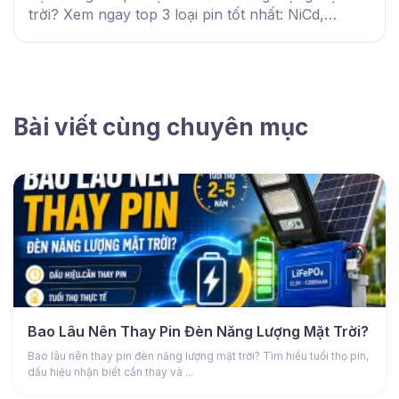
trời? Xem ngay top 3 loại pin tốt nhất: NiCd,
NiMH, Lithium-ion và cách chọn pin phù hợp.
Bài viết cùng chuyên mục
Bao Lâu Nên Thay Pin Đèn Năng Lượng Mặt Trời?
Bao lâu nên thay pin đèn năng lượng mặt trời? Tìm hiểu tuổi thọ pin,
dấu hiệu nhận biết cần thay và ...