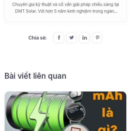
Chuyên gia kỹ thuật và cố vấn giải pháp chiếu sáng tại
DMT Solar. Với hơn 5 năm kinh nghiệm trong ngành
công nghệ LED, chị là người đứng sau các bài viết
chuyên sâu về thông số kỹ thuật chi tiết và hướng dẫn
lắp đặt thực tế cho các hệ thống đèn năng lượng mặt
Chia sẻ:
trời. Những chia sẻ của Ngọc Quỳnh luôn hướng tới
mục tiêu tối ưu hóa hiệu suất và mang lại giá trị bền
vững cho người sử dụng.
Bài viết liên quan