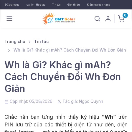
E-Catalogue
Đại lý - Hợp tác
Tin tức
Giới thiệu
Kiểm tra đơn hàng
0
Trang chủ
Tin tức
Wh là Gì? Khác gì mAh? Cách Chuyển Đổi Wh Đơn Giản
Wh là Gì? Khác gì mAh?
Cách Chuyển Đổi Wh Đơn
Giản
Cập nhật: 05/08/2026
Tác giả:
Ngọc Quỳnh
Chắc hẳn bạn từng nhìn thấy ký hiệu
“Wh”
trên
PIN lưu trữ của các thiết bị điện tử như đèn, điện